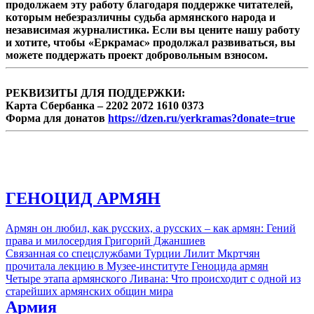
продолжаем эту работу благодаря поддержке читателей,
которым небезразличны судьба армянского народа и
независимая журналистика. Если вы цените нашу работу
и хотите, чтобы «Еркрамас» продолжал развиваться, вы
можете поддержать проект добровольным взносом.
РЕКВИЗИТЫ ДЛЯ ПОДДЕРЖКИ:
Карта Сбербанка – 2202 2072 1610 0373
Форма для донатов
https://dzen.ru/yerkramas?donate=true
ГЕНОЦИД АРМЯН
Армян он любил, как русских, а русских – как армян: Гений
права и милосердия Григорий Джаншиев
Связанная со спецслужбами Турции Лилит Мкртчян
прочитала лекцию в Музее-институте Геноцида армян
Четыре этапа армянского Ливана: Что происходит с одной из
старейших армянских общин мира
Армия