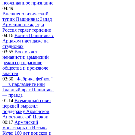
неожиданное признание
04:49
Внешнеполитический
тупик Пашиняна: Запад
Армению не ждет, а
Россия теряет терпение
04:16
Война Пашиняна с
Арцахом идет даже на
стадионах
03:55
Восемь лет
ненависти: армянский
режиссер о расколе
общества и произволе
властей
03:30
"Фабрика фейков"
— в парламенте или
Главный враг Пашиняна
— правда
01:14
Всемирный совет
церквей выразил
поддержку Армянской
Апостольской Церкви
00:17
Армянский
монастырь на Иссык-
Куле: 160 лет поисков и