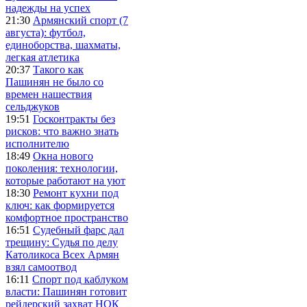
надежды на успех
21:30
Армянский спорт (7
августа): футбол,
единоборства, шахматы,
легкая атлетика
20:37
Такого как
Пашинян не было со
времен нашествия
сельджуков
19:51
Госконтракты без
рисков: что важно знать
исполнителю
18:49
Окна нового
поколения: технологии,
которые работают на уют
18:30
Ремонт кухни под
ключ: как формируется
комфортное пространство
16:51
Судебный фарс дал
трещину: Судья по делу
Католикоса Всех Армян
взял самоотвод
16:11
Спорт под каблуком
власти: Пашинян готовит
рейдерский захват НОК