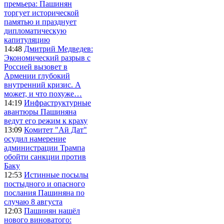
премьера: Пашинян
торгует исторической
памятью и празднует
дипломатическую
капитуляцию
14:48
Дмитрий Медведев:
Экономический разрыв с
Россией вызовет в
Армении глубокий
внутренний кризис. А
может, и что похуже…
14:19
Инфраструктурные
авантюры Пашиняна
ведут его режим к краху
13:09
Комитет "Ай Дат"
осудил намерение
администрации Трампа
обойти санкции против
Баку
12:53
Истинные посылы
постыдного и опасного
послания Пашиняна по
случаю 8 августа
12:03
Пашинян нашёл
нового виноватого: