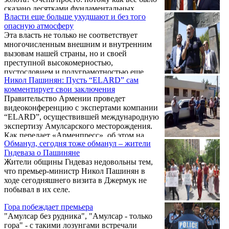
сказано десятками фундаментальных
Власти еще больше ухудшают и без того
статей, опубликованных на страницах
опасную атмосферу
"Голоса Армении" за последние 4 года,
Эта власть не только не соответствует
когда наша газета первой стала открыто
многочисленным внешним и внутренним
оппонировать компании Lydian, причем
вызовам нашей страны, но и своей
вела речь не столько о менее опасном риске
преступной высокомерностью,
пыли, по поводу которой тогда шумели
пустословием и полуграмотностью еще
экологи, а об опасности загрязнения
Никол Пашинян: Пусть “ELARD” сам
больше ухудшает и без того горячую и
Севана: "О чем молчит Lydian:
комментирует свои заключения
опасную атмосферу. Об этом написал на
Амулсарский проект ...
Правительство Армении проведет
своей странице в «Фейсбук» вице-
видеоконференцию с экспертами компании
председатель Республиканской партии
“ELARD”, осуществившей международную
Армен Ашотян, приведя факты
экспертизу Амулсарского месторождения.
«беспокойного лета в Армении».
Как передает «Арменпресс», об этом на
Обманул, сегодня тоже обманул – жители
встрече с жителями Джермука сказал
Гндеваза о Пашиняне
премьер-министр Армении Никол
Жители общины Гндеваз недовольны тем,
Пашинян.
что премьер-министр Никол Пашинян в
ходе сегодняшнего визита в Джермук не
побывал в их селе.
Гора побеждает премьера
"Амулсар без рудника", "Амулсар - только
гора" - с такими лозунгами встречали