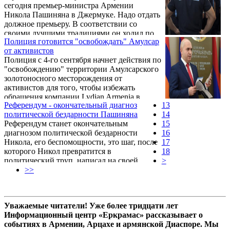
сегодня премьер-министра Армении
Никола Пашиняна в Джермуке. Надо отдать
должное премьеру. В соответствии со
своими лучшими традициями он ходил по
Полиция готовится "освобождать" Амулсар
квартирам, убеждая джермукцев в
от активистов
правильности подхода правительства.
Полиция с 4-го сентября начнет действия по
"освобождению" территории Амулсарского
золотоносного месторождения от
активистов для того, чтобы избежать
обращения компании Lydian Armenia в
Референдум - окончательный диагноз
13
Международный арбитражный суд, пишет в
политической бездарности Пашиняна
14
пятницу газета "Жаманак" (Время).
Референдум станет окончательным
15
диагнозом политической бездарности
16
Никола, его беспомощности, это шаг, после
17
которого Никол превратится в
18
политический труп, написал на своей
>
странице в ФБ вице-председатель РПА
>>
Армен Ашотян.
Уважаемые читатели! Уже более тридцати лет
Информационный центр «Еркрамас» рассказывает о
событиях в Армении, Арцахе и армянской Диаспоре. Мы