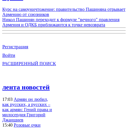
Курс на самоуничтожение: правительство Пашиняна отрывает
Армению от союзников
Никол Пашинян переходит к формуле "вечного" правления
Армения и ОДКБ приближаются к точке невозврата
Регистрация
Войти
РАСШИРЕННЫЙ ПОИСК
лента новостей
17:03
Армян он любил,
как русских, а русских –
как армян: Гений права и
милосердия Григорий
Джаншиев
15:40
Розовые очки