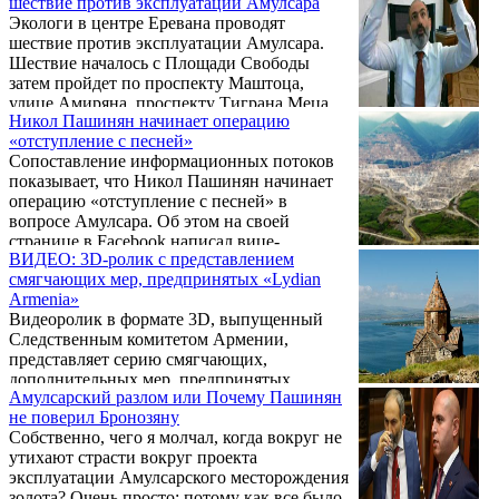
шествие против эксплуатации Амулсара
культуролог, основатель и художественный
Армении – озера Севан ...
Экологи в центре Еревана проводят
руководитель группы традиционной песни
шествие против эксплуатации Амулсара.
и танца «Карин» Гагик Гиносян.
Шествие началось с Площади Свободы
затем пройдет по проспекту Маштоца,
улице Амиряна, проспекту Тиграна Меца,
Никол Пашинян начинает операцию
улице Ханджяна, улице Саят-Нова и
«отступление с песней»
завершится на площади Свободы.
Сопоставление информационных потоков
показывает, что Никол Пашинян начинает
операцию «отступление с песней» в
вопросе Амулсара. Об этом на своей
странице в Facebook написал вице-
ВИДЕО: 3D-ролик с представлением
председатель Республиканской партии
смягчающих мер, предпринятых «Lydian
Армении Армен Ашотян.
Armenia»
Видеоролик в формате 3D, выпущенный
Следственным комитетом Армении,
представляет серию смягчающих,
дополнительных мер, предпринятых
Амулсарский разлом или Почему Пашинян
«Lydian Armenia».
не поверил Бронозяну
Собственно, чего я молчал, когда вокруг не
утихают страсти вокруг проекта
эксплуатации Амулсарского месторождения
золота? Очень просто: потому как все было