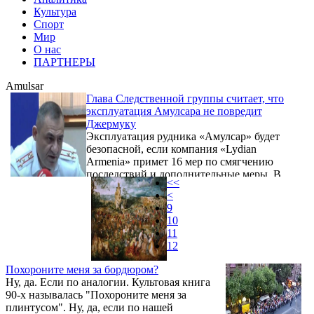
Культура
Спорт
Мир
О нас
ПАРТНЕРЫ
Amulsar
Глава Следственной группы считает, что
эксплуатация Амулсара не повредит
Джермуку
Эксплуатация рудника «Амулсар» будет
безопасной, если компания «Lydian
Armenia» примет 16 мер по смягчению
последствий и дополнительные меры. В
<<
этом случае экологические риски будут
<
вполне контролируемыми. Об этом на
9
встрече с журналистами 26 августа заявил
10
глава Следственной группы по
11
Амулсарскому делу Юра Иванян.
12
Похороните меня за бордюром?
Ну, да. Если по аналогии. Культовая книга
90-х называлась "Похороните меня за
плинтусом". Ну, да, если по нашей