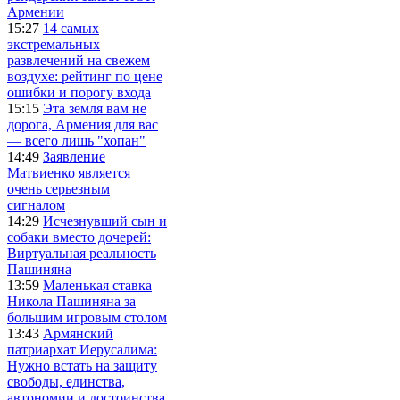
Армении
15:27
14 самых
экстремальных
развлечений на свежем
воздухе: рейтинг по цене
ошибки и порогу входа
15:15
Эта земля вам не
дорога, Армения для вас
— всего лишь "хопан"
14:49
Заявление
Матвиенко является
очень серьезным
сигналом
14:29
Исчезнувший сын и
собаки вместо дочерей:
Виртуальная реальность
Пашиняна
13:59
Маленькая ставка
Никола Пашиняна за
большим игровым столом
13:43
Армянский
патриархат Иерусалима:
Нужно встать на защиту
свободы, единства,
автономии и достоинства