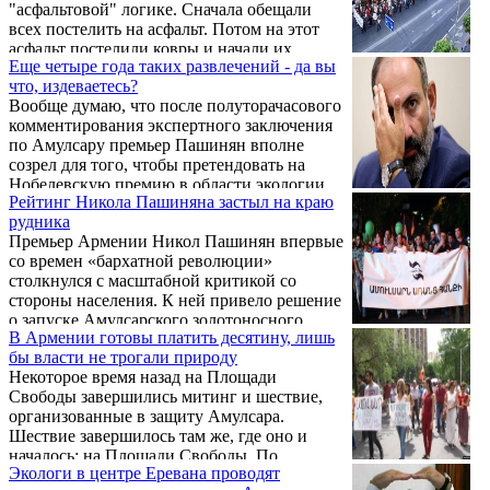
"асфальтовой" логике. Сначала обещали
всех постелить на асфальт. Потом на этот
асфальт постелили ковры и начали их
Еще четыре года таких развлечений - да вы
упоенно мыть. "Сначала намечались
что, издеваетесь?
торжества, потом - аресты. Потом решили
Вообще думаю, что после полуторачасового
совместить". В рамках этих скреп
комментирования экспертного заключения
цивилизации и живем!
по Амулсару премьер Пашинян вполне
созрел для того, чтобы претендовать на
Нобелевскую премию в области экологии.
Рейтинг Никола Пашиняна застыл на краю
А то я вот список лауреатов просмотрел -
рудника
ни одной армянской фамилии, все какие-то
Премьер Армении Никол Пашинян впервые
Хайеки да Милтоны Фридманы. Кошмар!
со времен «бархатной революции»
Короче, дорогой премьер, доставайте свой
столкнулся с масштабной критикой со
фрак и с супругой прямо в город Стокгольм
стороны населения. К ней привело решение
(это в Швеции, не перепутайте). В
о запуске Амулсарского золотоносного
Нобелевском комитете тоже не дураки
В Армении готовы платить десятину, лишь
месторождения, которое обещает принести
сидят, разберутся, что к чему.
бы власти не трогали природу
серьезную прибыль в бюджет республики и
Некоторое время назад на Площади
улучшить ее инвестиционную
Свободы завершились митинг и шествие,
привлекательность, но вызывает серьезные
организованные в защиту Амулсара.
опасения у местных жителей и населения в
Шествие завершилось там же, где оно и
целом. По мнению активистов, начало
началось: на Площади Свободы. По
добычи золота в том районе может
Экологи в центре Еревана проводят
завершении мероприятия выступил
привести к загрязнению двух символов