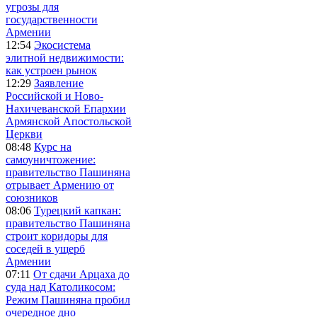
угрозы для
государственности
Армении
12:54
Экосистема
элитной недвижимости:
как устроен рынок
12:29
Заявление
Российской и Ново-
Нахичеванской Епархии
Армянской Апостольской
Церкви
08:48
Курс на
самоуничтожение:
правительство Пашиняна
отрывает Армению от
союзников
08:06
Турецкий капкан:
правительство Пашиняна
строит коридоры для
соседей в ущерб
Армении
07:11
От сдачи Арцаха до
суда над Католикосом:
Режим Пашиняна пробил
очередное дно