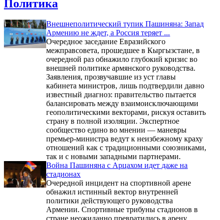
Политика
Внешнеполитический тупик Пашиняна: Запад
Армению не ждет, а Россия теряет ...
Очередное заседание Евразийского
межправсовета, прошедшее в Кыргызстане, в
очередной раз обнажило глубокий кризис во
внешней политике армянского руководства.
Заявления, прозвучавшие из уст главы
кабинета министров, лишь подтвердили давно
известный диагноз: правительство пытается
балансировать между взаимоисключающими
геополитическими векторами, рискуя оставить
страну в полной изоляции. Экспертное
сообщество едино во мнении — маневры
премьер-министра ведут к неизбежному краху
отношений как с традиционными союзниками,
так и с новыми западными партнерами.
Война Пашиняна с Арцахом идет даже на
стадионах
Очередной инцидент на спортивной арене
обнажил истинный вектор внутренней
политики действующего руководства
Армении. Спортивные трибуны стадионов в
стране неожиданно превратились в арену