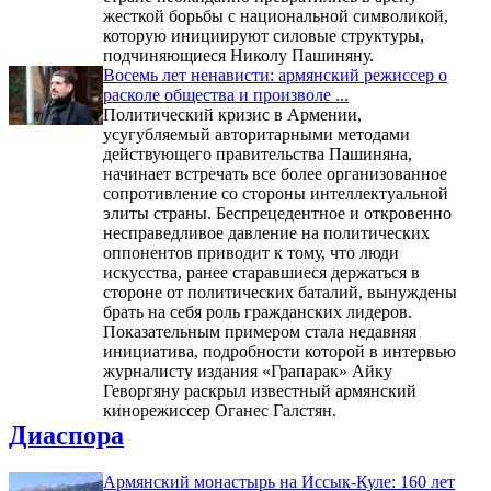
жесткой борьбы с национальной символикой,
которую инициируют силовые структуры,
подчиняющиеся Николу Пашиняну.
Восемь лет ненависти: армянский режиссер о
расколе общества и произволе ...
Политический кризис в Армении,
усугубляемый авторитарными методами
действующего правительства Пашиняна,
начинает встречать все более организованное
сопротивление со стороны интеллектуальной
элиты страны. Беспрецедентное и откровенно
несправедливое давление на политических
оппонентов приводит к тому, что люди
искусства, ранее старавшиеся держаться в
стороне от политических баталий, вынуждены
брать на себя роль гражданских лидеров.
Показательным примером стала недавняя
инициатива, подробности которой в интервью
журналисту издания «Грапарак» Айку
Геворгяну раскрыл известный армянский
кинорежиссер Оганес Галстян.
Диаспора
Армянский монастырь на Иссык-Куле: 160 лет