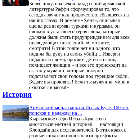
Более полутора веков назад гений армянской
литературы Раффи сформулировал то, что
сегодня звучит как пророчество, сбывшееся на
наших глазах. В романе «Хент», описывая
сцены резни армян турками и курдами, он
вложил в уста своего героя слова, которые
должны были стать предупреждением для всех
последующих поколений: «Смотрите,
смотрите! В этой толпе нет ни одного, кто
поднял бы руку на своих убийц!.. Изверги
поджигают дома, бросают детей в огонь,
похищают женщин – и все это происходит на
глазах у мужчин, которые покорно
подставляют свои головы под турецкие сабли.
Будьте вы прокляты! Если ты мужчина, умри в
схватке с врагом!»
История
Армянский монастырь на Иссык-Куле: 160 лет
поисков и надежды на ...
Кыргызское озеро Иссык-Куль с его
многотысячелетней историей — настоящий
Клондайк для исследователей. В этих краях в
разные эпохи пытались найти артефакты