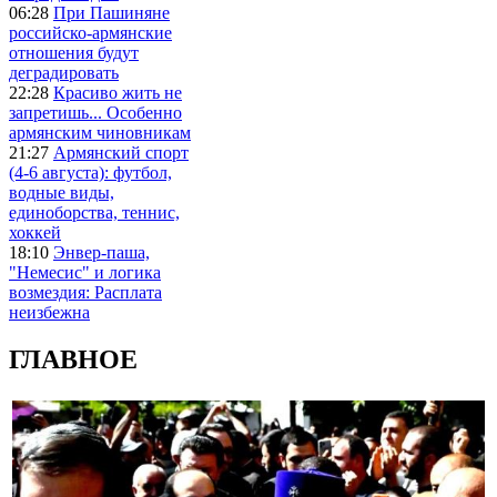
06:28
При Пашиняне
российско-армянские
отношения будут
деградировать
22:28
Красиво жить не
запретишь... Особенно
армянским чиновникам
21:27
Армянский спорт
(4-6 августа): футбол,
водные виды,
единоборства, теннис,
хоккей
18:10
Энвер-паша,
"Немесис" и логика
возмездия: Расплата
неизбежна
ГЛАВНОЕ