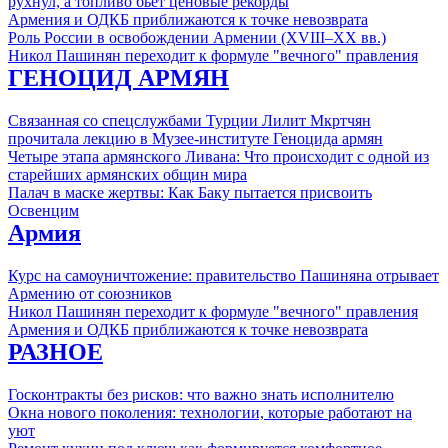
рухнул, а топливо бьет ценовые рекорды
Армения и ОДКБ приближаются к точке невозврата
Роль России в освобождении Армении (XVIII–XX вв.)
Никол Пашинян переходит к формуле "вечного" правления
ГЕНОЦИД АРМЯН
Связанная со спецслужбами Турции Лилит Мкртчян
прочитала лекцию в Музее-институте Геноцида армян
Четыре этапа армянского Ливана: Что происходит с одной из
старейших армянских общин мира
Палач в маске жертвы: Как Баку пытается присвоить
Освенцим
Армия
Курс на самоуничтожение: правительство Пашиняна отрывает
Армению от союзников
Никол Пашинян переходит к формуле "вечного" правления
Армения и ОДКБ приближаются к точке невозврата
РАЗНОЕ
Госконтракты без рисков: что важно знать исполнителю
Окна нового поколения: технологии, которые работают на
уют