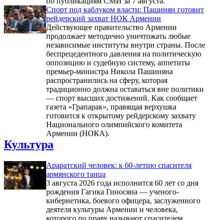
по публикациям СМИ за 7 августа.
Спорт под каблуком власти: Пашинян готовит
рейдерский захват НОК Армении
Действующее правительство Армении
продолжает методично уничтожать любые
независимые институты внутри страны. После
беспрецедентного давления на политическую
оппозицию и судебную систему, аппетиты
премьер-министра Никола Пашиняна
распространились на сферу, которая
традиционно должна оставаться вне политики
— спорт высших достижений. Как сообщает
газета «Грапарак», правящая верхушка
готовится к открытому рейдерскому захвату
Национального олимпийского комитета
Армении (НОКА).
Культура
Араратский человек: к 60-летию спасителя
армянского танца
3 августа 2026 года исполнится 60 лет со дня
рождения Гагика Гиносяна — ученого-
кибернетика, боевого офицера, заслуженного
деятеля культуры Армении и человека,
которого по праву называют спасителем