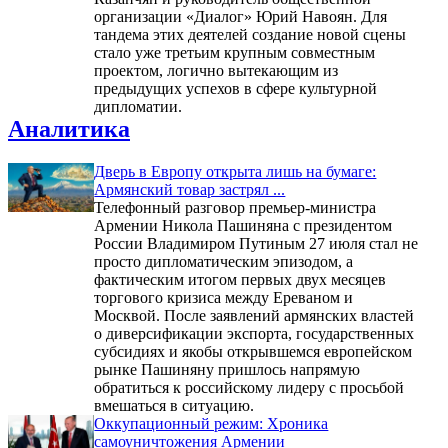
организации «Диалог» Юрий Навоян. Для
тандема этих деятелей создание новой сцены
стало уже третьим крупным совместным
проектом, логично вытекающим из
предыдущих успехов в сфере культурной
дипломатии.
Аналитика
Дверь в Европу открыта лишь на бумаге:
Армянский товар застрял ...
Телефонный разговор премьер-министра
Армении Никола Пашиняна с президентом
России Владимиром Путиным 27 июля стал не
просто дипломатическим эпизодом, а
фактическим итогом первых двух месяцев
торгового кризиса между Ереваном и
Москвой. После заявлений армянских властей
о диверсификации экспорта, государственных
субсидиях и якобы открывшемся европейском
рынке Пашиняну пришлось напрямую
обратиться к российскому лидеру с просьбой
вмешаться в ситуацию.
Оккупационный режим: Хроника
самоуничтожения Армении