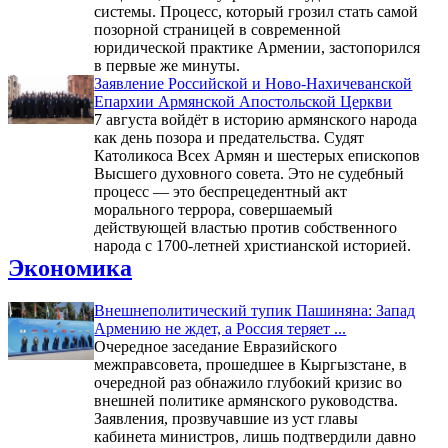
системы. Процесс, который грозил стать самой
позорной страницей в современной
юридической практике Армении, застопорился
в первые же минуты.
Заявление Российской и Ново-Нахичеванской
Епархии Армянской Апостольской Церкви
7 августа войдёт в историю армянского народа
как день позора и предательства. Судят
Католикоса Всех Армян и шестерых епископов
Высшего духовного совета. Это не судебный
процесс — это беспрецедентный акт
морального террора, совершаемый
действующей властью против собственного
народа с 1700-летней христианской историей.
Экономика
Внешнеполитический тупик Пашиняна: Запад
Армению не ждет, а Россия теряет ...
Очередное заседание Евразийского
межправсовета, прошедшее в Кыргызстане, в
очередной раз обнажило глубокий кризис во
внешней политике армянского руководства.
Заявления, прозвучавшие из уст главы
кабинета министров, лишь подтвердили давно