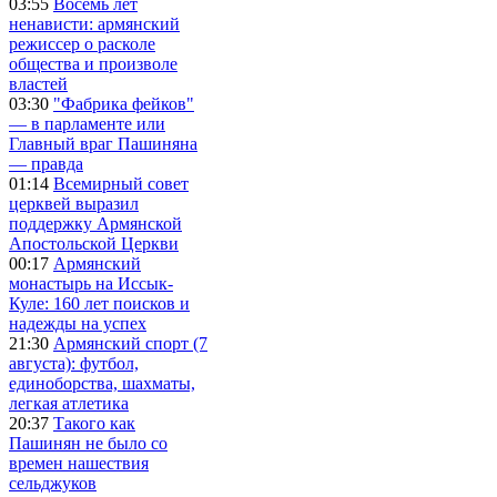
03:55
Восемь лет
ненависти: армянский
режиссер о расколе
общества и произволе
властей
03:30
"Фабрика фейков"
— в парламенте или
Главный враг Пашиняна
— правда
01:14
Всемирный совет
церквей выразил
поддержку Армянской
Апостольской Церкви
00:17
Армянский
монастырь на Иссык-
Куле: 160 лет поисков и
надежды на успех
21:30
Армянский спорт (7
августа): футбол,
единоборства, шахматы,
легкая атлетика
20:37
Такого как
Пашинян не было со
времен нашествия
сельджуков