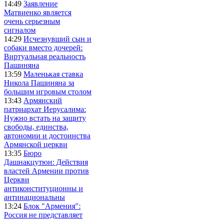
14:49
Заявление
Матвиенко является
очень серьезным
сигналом
14:29
Исчезнувший сын и
собаки вместо дочерей:
Виртуальная реальность
Пашиняна
13:59
Маленькая ставка
Никола Пашиняна за
большим игровым столом
13:43
Армянский
патриархат Иерусалима:
Нужно встать на защиту
свободы, единства,
автономии и достоинства
Армянской церкви
13:35
Бюро
Дашнакцутюн: Действия
властей Армении против
Церкви
антиконституционны и
антинациональны
13:24
Блок "Армения":
Россия не представляет