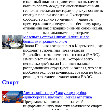
известный диагноз: правительство пытается
балансировать между взаимоисключающими
геополитическими векторами, рискуя оставить
страну в полной изоляции. Экспертное
сообщество едино во мнении — маневры
премьер-министра ведут к неизбежному краху
отношений как с традиционными союзниками,
так и с новыми западными партнерами.
Маленькая ставка Никола Пашиняна за
большим игровым столом
Никол Пашинян отправился в Кыргызстан, где
проходит встреча глав правительств
Евразийского экономического союза (ЕАЭС).
Именно тот самый ЕАЭС, который всего
несколько дней назад Пашинян называл
распадающейся структурой и заявлял, что если
проблема экспорта армянских товаров не будет
решена, это станет началом конца ЕАЭС.
Спорт
Армянский спорт (7 августа): футбол,
единоборства, шахматы, легкая атлетика
Представляем вниманию читателей
информационную повестку армянского спорта