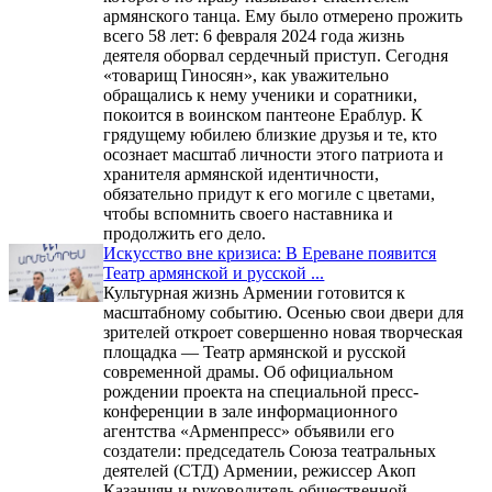
армянского танца. Ему было отмерено прожить
всего 58 лет: 6 февраля 2024 года жизнь
деятеля оборвал сердечный приступ. Сегодня
«товарищ Гиносян», как уважительно
обращались к нему ученики и соратники,
покоится в воинском пантеоне Ераблур. К
грядущему юбилею близкие друзья и те, кто
осознает масштаб личности этого патриота и
хранителя армянской идентичности,
обязательно придут к его могиле с цветами,
чтобы вспомнить своего наставника и
продолжить его дело.
Искусство вне кризиса: В Ереване появится
Театр армянской и русской ...
Культурная жизнь Армении готовится к
масштабному событию. Осенью свои двери для
зрителей откроет совершенно новая творческая
площадка — Театр армянской и русской
современной драмы. Об официальном
рождении проекта на специальной пресс-
конференции в зале информационного
агентства «Арменпресс» объявили его
создатели: председатель Союза театральных
деятелей (СТД) Армении, режиссер Акоп
Казанчян и руководитель общественной