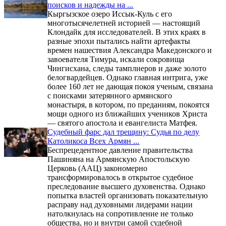
поисков и надежды на ...
Кыргызское озеро Иссык-Куль с его
многотысячелетней историей — настоящий
Клондайк для исследователей. В этих краях в
разные эпохи пытались найти артефакты
времен нашествия Александра Македонского и
завоевателя Тимура, искали сокровища
Чингисхана, следы тамплиеров и даже золото
белогвардейцев. Однако главная интрига, уже
более 160 лет не дающая покоя ученым, связана
с поисками затерянного армянского
монастыря, в котором, по преданиям, покоятся
мощи одного из ближайших учеников Христа
— святого апостола и евангелиста Матфея.
Судебный фарс дал трещину: Судья по делу
Католикоса Всех Армян ...
Беспрецедентное давление правительства
Пашиняна на Армянскую Апостольскую
Церковь (ААЦ) закономерно
трансформировалось в открытое судебное
преследование высшего духовенства. Однако
попытка властей организовать показательную
расправу над духовными лидерами нации
натолкнулась на сопротивление не только
общества, но и внутри самой судебной