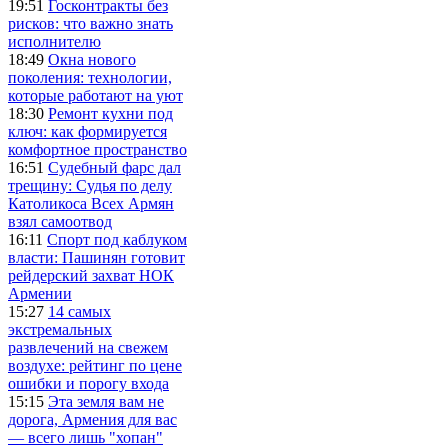
19:51
Госконтракты без
рисков: что важно знать
исполнителю
18:49
Окна нового
поколения: технологии,
которые работают на уют
18:30
Ремонт кухни под
ключ: как формируется
комфортное пространство
16:51
Судебный фарс дал
трещину: Судья по делу
Католикоса Всех Армян
взял самоотвод
16:11
Спорт под каблуком
власти: Пашинян готовит
рейдерский захват НОК
Армении
15:27
14 самых
экстремальных
развлечений на свежем
воздухе: рейтинг по цене
ошибки и порогу входа
15:15
Эта земля вам не
дорога, Армения для вас
— всего лишь "хопан"