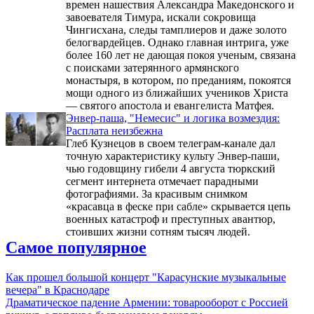
времен нашествия Александра Македонского и
завоевателя Тимура, искали сокровища
Чингисхана, следы тамплиеров и даже золото
белогвардейцев. Однако главная интрига, уже
более 160 лет не дающая покоя ученым, связана
с поисками затерянного армянского
монастыря, в котором, по преданиям, покоятся
мощи одного из ближайших учеников Христа
— святого апостола и евангелиста Матфея.
Энвер-паша, "Немесис" и логика возмездия:
Расплата неизбежна
Глеб Кузнецов в своем телеграм-канале дал
точную характеристику культу Энвер-паши,
чью годовщину гибели 4 августа тюркский
сегмент интернета отмечает парадными
фотографиями. За красивым снимком
«красавца в феске при сабле» скрывается цепь
военных катастроф и преступных авантюр,
стоивших жизни сотням тысяч людей.
Самое популярное
Как прошел большой концерт "Карасунские музыкальные
вечера" в Краснодаре
Драматическое падение Армении: товарооборот с Россией