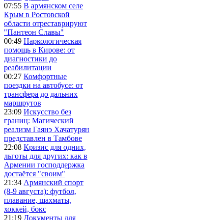
07:55
В армянском селе
Крым в Ростовской
области отреставрируют
"Пантеон Славы"
00:49
Наркологическая
помощь в Кирове: от
диагностики до
реабилитации
00:27
Комфортные
поездки на автобусе: от
трансфера до дальних
маршрутов
23:09
Искусство без
границ: Магический
реализм Гаянэ Хачатурян
представлен в Тамбове
22:08
Кризис для одних,
льготы для других: как в
Армении господдержка
достаётся "своим"
21:34
Армянский спорт
(8-9 августа): футбол,
плавание, шахматы,
хоккей, бокс
21:19
Документы для