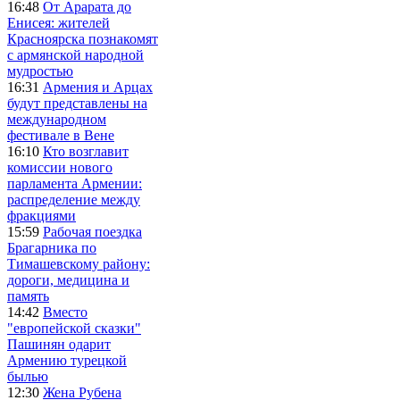
16:48
От Арарата до
Енисея: жителей
Красноярска познакомят
с армянской народной
мудростью
16:31
Армения и Арцах
будут представлены на
международном
фестивале в Вене
16:10
Кто возглавит
комиссии нового
парламента Армении:
распределение между
фракциями
15:59
Рабочая поездка
Брагарника по
Тимашевскому району:
дороги, медицина и
память
14:42
Вместо
"европейской сказки"
Пашинян одарит
Армению турецкой
былью
12:30
Жена Рубена