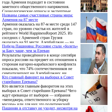
года Армения подходит в состоянии
заметного общественного напряжения.
Социологические опросы и экспертные
Названы самые счастливые страны мира:
оценки фиксируют устойчивую тенденцию:
Армения на 87 месте
уровень доверия к власти снижается, а доля
Армения оказалась на 87-м месте среди 147
граждан, недовольных текущим курсом,
стран, по уровню счастья их жителей в
остается высокой.
рейтинге World HappinessReport 2025. Из
соседних с Арменией стран Грузия
оказалась на 91 месте, Азербайджан — на
Победа Пашиняна: Россияне стали «болеть»
106-м, а Турция — на 94-м.
за Баку чаще, чем за Ереван
Результаты проведённого в конце сентября
опроса россиян на предмет их отношения к
сторонам нагорно-карабахского конфликта
показали, что 74% соотечественников не
симпатизируют ни Азербайджану, ни
Кто главный фаворит на выборах в Совет
Армении. Еще 8% затруднились ответить.
старейшин Еревана?
Однако из 18% определившихся 10% встали
Кто является главным фаворитом на этих
на сторону Азербайджана, и только 8%
выборах в Совет старейшин Еревана? Чего
оказались за Армению.
ждут ереванцы от выборов — избрания
«менеджера, ответственного за уборку
мусора» или для них это политический
Пашинян в отставку не уходит, несмотря на
выбор, первый шаг для смены действующей