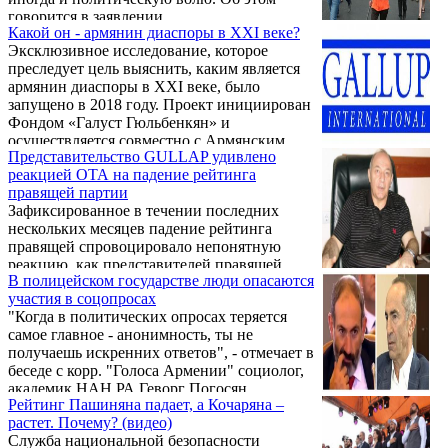
12%. Наиболее недружественными
говорится в заявлении
(отношения с которыми являются
Какой он - армянин диаспоры в XXI веке?
Антикоррупционного центра «Transparency
конфликтными и несущими угрозу) в
Эксклюзивное исследование, которое
International», поступившем в Новости
Армении считают Азербайджан (98%) и
преследует цель выяснить, каким является
Армении – NEWS.am.
Турцию (92%).
армянин диаспоры в XXI веке, было
запущено в 2018 году. Проект инициирован
Фондом «Галуст Гюльбенкян» и
осуществляется совместно с Армянским
Представительство GULLAP удивлено
фондом в Лондоне. На данный момент
реакцией ОТА на падение рейтинга
опросы проведены в десяти странах и более
правящей партии
чем в двадцати общинах с участием около
Зафиксированное в течении последних
6500 человек. Согласно данным
нескольких месяцев падение рейтинга
официального веб-сайта проекта, в 2021
правящей спровоцировало непонятную
году исследование проводилось и в России
реакцию, как представителей правящей
– в армянской общине города Ростов-на-
В полицейском государстве люди опасаются
элиты, так и ОТА телевидении, которое
Дону.
участия в соцопросах
проявляется, ставя под сомнение
"Когда в политических опросах теряется
опубликованные нами показатели. Об этом
самое главное - анонимность, ты не
распространил заявление армянский офис
получаешь искренних ответов", - отмечает в
Ассоциации Гэллап Интернейшнл.
беседе с корр. "Голоса Армении" социолог,
академик НАН РА Геворг Погосян.
Рейтинг Пашиняна падает, а Кочаряна –
растет. Почему? (видео)
Служба национальной безопасности