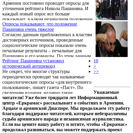
Армении постоянно проводит опросы для
уточнения рейтинга Никола Пашиняна. И
каждый новый опрос все больше
показывает, в каком незавидном положении
Опросы показывают, что положение
находится Пашинян.
Пашиняна очень тяжелое
Согласно данным приближенных к властям
достоверных источников, проведенные
социологические опросы показали очень
печальные результаты – печальные для
Пашиняна и его команды. По этим данным,
Рейтинг Пашиняна установил
10
рейтинг его команды колеблется в пределах
исторический антирекорд
>
8%, а рейтинг лично Пашиняна колеблется
Не секрет, что многие структуры
>>
в пределах 15%. Никол Пашинян знает об
периодически проводят так называемые
этом, но пытается скрыть эту информацию
социологические опросы «для внутреннего
от своей команды, чтобы убедить «Мой
пользования», пишет газета «Паст». По
шаг» в кратчайшие сроки провести
Уважаемые
сведениям издания, недавно такие
внеочередные парламентские выборы.
читатели! Уже более тридцати лет Информационный
соцопросы о рейтинге властей и, в
центр «Еркрамас» рассказывает о событиях в Армении,
частности, Никола Пашиняна провели
Арцахе и армянской Диаспоре. Мы продолжаем эту работу
посольство США и одна из оппозиционных
благодаря поддержке читателей, которым небезразличны
сил.
судьба армянского народа и независимая журналистика.
Если вы цените нашу работу и хотите, чтобы «Еркрамас»
продолжал развиваться, вы можете поддержать проект