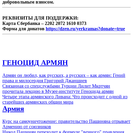
добровольным взносом.
РЕКВИЗИТЫ ДЛЯ ПОДДЕРЖКИ:
Карта Сбербанка – 2202 2072 1610 0373
Форма для донатов
https://dzen.ru/yerkramas?donate=true
ГЕНОЦИД АРМЯН
Армян он любил, как русских, а русских – как армян: Гений
права и милосердия Григорий Джаншиев
Связанная со спецслужбами Турции Лилит Мкртчян
прочитала лекцию в Музее-институте Геноцида армян
Четыре этапа армянского Ливана: Что происходит с одной из
старейших армянских общин мира
Армия
Курс на самоуничтожение: правительство Пашиняна отрывает
Армению от союзников
Никол Пашинян переходит к формуле "вечного" правления