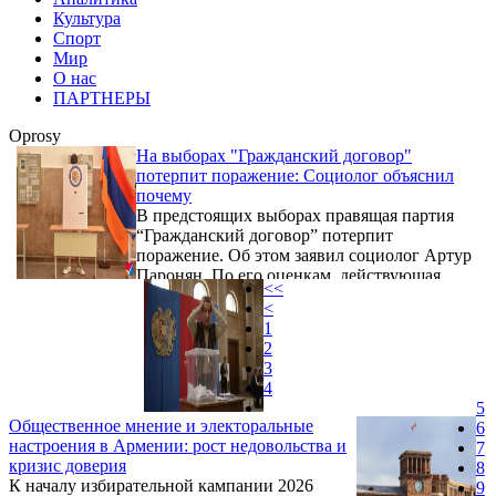
Культура
Спорт
Мир
О нас
ПАРТНЕРЫ
Oprosy
На выборах "Гражданский договор"
потерпит поражение: Социолог объяснил
почему
В предстоящих выборах правящая партия
“Гражданский договор” потерпит
поражение. Об этом заявил социолог Артур
Паронян. По его оценкам, действующая
<<
власть вряд ли сможет преодолеть отметку в
<
40% голосов, а более реалистичным
1
сценарием является результат в пределах
2
34–36%. При этом Паронян подчеркивает,
3
что точные показатели оппозиции сегодня
4
определить невозможно. Причина, по его
5
словам, заключается в атмосфере страха,
Общественное мнение и электоральные
6
которая влияет на результаты
настроения в Армении: рост недовольства и
7
социологических опросов. Социолог
кризис доверия
8
утверждает, что ...
К началу избирательной кампании 2026
9