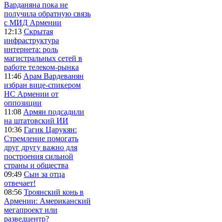
Варданяна пока не
получила обратную связь
с МИД Армении
12:13
Скрытая
инфраструктура
интернета: роль
магистральных сетей в
работе телеком-рынка
11:46
Арам Вардеванян
избран вице-спикером
НС Армении от
оппозиции
11:08
Армян подсадили
на штатовский ИИ
10:36
Гагик Царукян:
Стремление помогать
друг другу важно для
построения сильной
страны и общества
09:49
Сын за отца
отвечает!
08:56
Троянский конь в
Армении: Американский
мегапроект или
разведцентр?