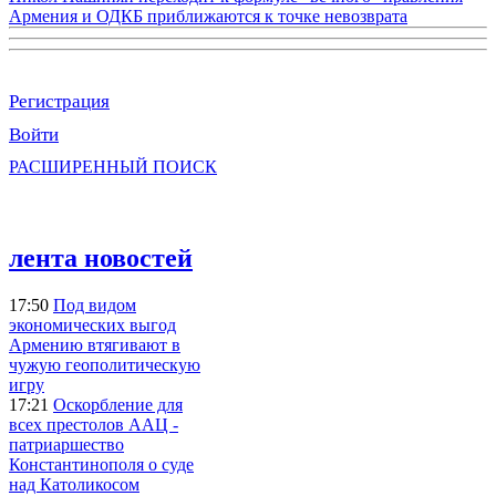
Армения и ОДКБ приближаются к точке невозврата
Регистрация
Войти
РАСШИРЕННЫЙ ПОИСК
лента новостей
17:50
Под видом
экономических выгод
Армению втягивают в
чужую геополитическую
игру
17:21
Оскорбление для
всех престолов ААЦ -
патриаршество
Константинополя о суде
над Католикосом