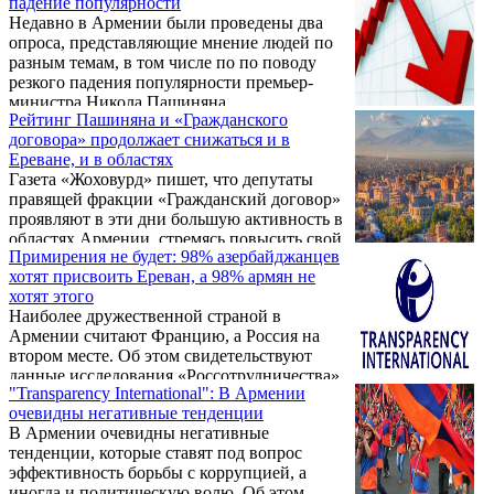
падение популярности
власти? На эти и другие вопросы ИАЦ
Недавно в Армении были проведены два
VERELQ ответил руководитель армянского
опроса, представляющие мнение людей по
представительства "GALLUP International
разным темам, в том числе по по поводу
Association" Арам Навасардян.
резкого падения популярности премьер-
министра Никола Пашиняна.
Рейтинг Пашиняна и «Гражданского
договора» продолжает снижаться и в
Ереване, и в областях
Газета «Жоховурд» пишет, что депутаты
правящей фракции «Гражданский договор»
проявляют в эти дни большую активность в
областях Армении, стремясь повысить свой
Примирения не будет: 98% азербайджанцев
рейтинг. Например, в воскресенье Геворк
хотят присвоить Ереван, а 98% армян не
Папоян, Вагаршак Акопян, Нарек Григорян
хотят этого
и Алхас Казарян посетили Гегаркуникскую
Наиболее дружественной страной в
область, провели встречи с жителями.
Армении считают Францию, а Россия на
Губернатор Гегаркуника Карен Саркисян
втором месте. Об этом свидетельствуют
также присутствовал на встречах.
данные исследования «Россотрудничества»,
"Transparency International": В Армении
проведенного в десяти странах ближнего
очевидны негативные тенденции
зарубежья, передает Verelq.am. Францию
В Армении очевидны негативные
считают дружественным государством 69%
тенденции, которые ставят под вопрос
опрошенных, а Россию 54%. При этом
эффективность борьбы с коррупцией, а
Россию считают угрозой 26%, а Францию
иногда и политическую волю. Об этом