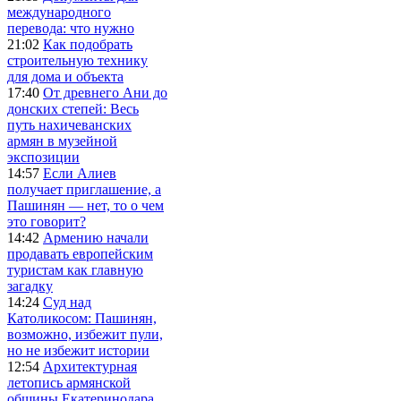
международного
перевода: что нужно
21:02
Как подобрать
строительную технику
для дома и объекта
17:40
От древнего Ани до
донских степей: Весь
путь нахичеванских
армян в музейной
экспозиции
14:57
Если Алиев
получает приглашение, а
Пашинян — нет, то о чем
это говорит?
14:42
Армению начали
продавать европейским
туристам как главную
загадку
14:24
Суд над
Католикосом: Пашинян,
возможно, избежит пули,
но не избежит истории
12:54
Архитектурная
летопись армянской
общины Екатеринодара