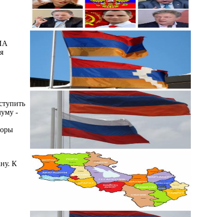
РИА
я
ступить
уму -
торы
ну. К