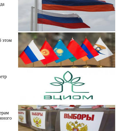
да
б этом
етр
ерам
енного