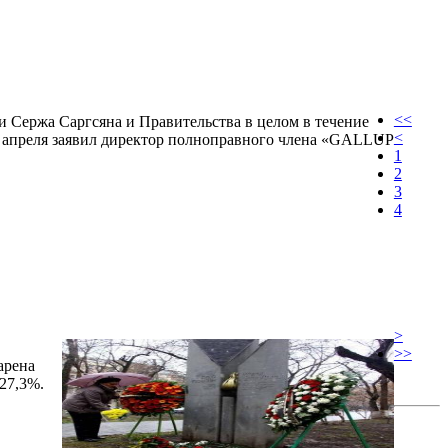
<<
 Сержа Саргсяна и Правительства в целом в течение
<
5 апреля заявил директор полноправного члена «GALLUP
1
2
3
4
>
>>
арена
27,3%.