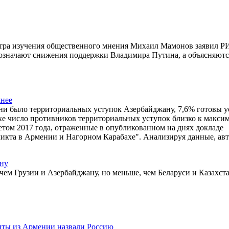
ентра изучения общественного мнения Михаил Мамонов заявил 
означают снижения поддержки Владимира Путина, а объясняютс
чнее
и было территориальных уступок Азербайджану, 7,6% готовы у
ахе число противников территориальных уступок близко к максим
етом 2017 года, отраженные в опубликованном на днях докладе
ликта в Армении и Нагорном Карабахе". Анализируя данные, ав
ану
ем Грузии и Азербайджану, но меньше, чем Беларуси и Казахста
нты из Армении назвали Россию