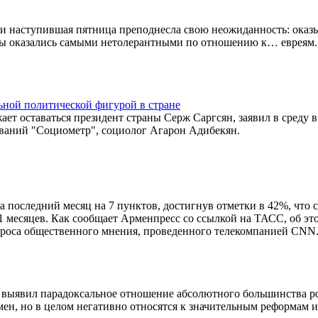
 и наступившая пятница преподнесла свою неожиданность: оказы
ы оказались самыми нетолерантными по отношению к… евреям.
ьной политической фигурой в стране
т оставаться президент страны Серж Саргсян, заявил в среду в
ваний "Социометр", социолог Агарон Адибекян.
последний месяц на 7 пунктов, достигнув отметки в 42%, что с
1 месяцев. Как сообщает Арменпресс со ссылкой на ТАСС, oб эт
проса общественного мнения, проведенного телекомпанией CNN
 выявил парадоксальное отношение абсолютного большинства р
мен, но в целом негативно относятся к значительным реформам и