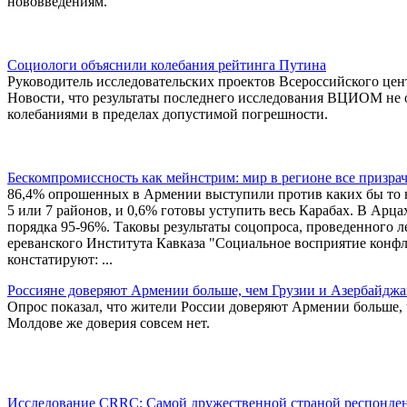
нововведениям.
Социологи объяснили колебания рейтинга Путина
Руководитель исследовательских проектов Всероссийского ц
Новости, что результаты последнего исследования ВЦИОМ не 
колебаниями в пределах допустимой погрешности.
Бескомпромиссность как мейнстрим: мир в регионе все призра
86,4% опрошенных в Армении выступили против каких бы то н
5 или 7 районов, и 0,6% готовы уступить весь Карабах. В Арц
порядка 95-96%. Таковы результаты соцопроса, проведенного л
ереванского Института Кавказа "Социальное восприятие конф
констатируют: ...
Россияне доверяют Армении больше, чем Грузии и Азербайдж
Опрос показал, что жители России доверяют Армении больше, ч
Молдове же доверия совсем нет.
Исследование CRRC: Самой дружественной страной респонде