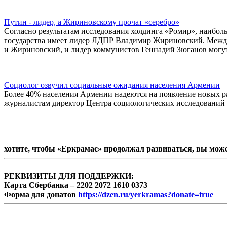
Путин - лидер, а Жириновскому прочат «серебро»
Согласно результатам исследования холдинга «Ромир», наибол
государства имеет лидер ЛДПР Владимир Жириновский. Между т
и Жириновский, и лидер коммунистов Геннадий Зюганов могут 
Социолог озвучил социальные ожидания населения Армении
Более 40% населения Армении надеются на появление новых ра
журналистам директор Центра социологических исследований
хотите, чтобы «Еркрамас» продолжал развиваться, вы мож
РЕКВИЗИТЫ ДЛЯ ПОДДЕРЖКИ:
Карта Сбербанка – 2202 2072 1610 0373
Форма для донатов
https://dzen.ru/yerkramas?donate=true