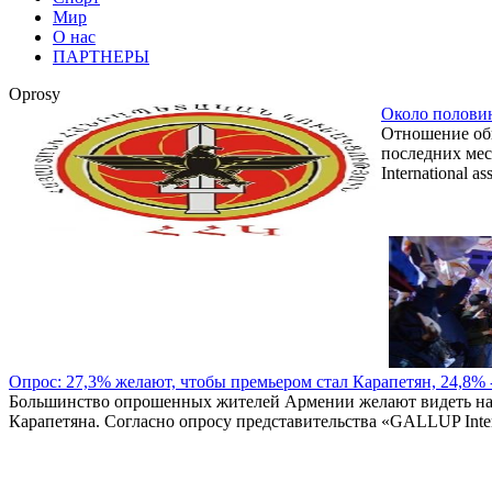
Мир
О нас
ПАРТНЕРЫ
Oprosy
Около полови
Отношение общ
последних мес
International
Опрос: 27,3% желают, чтобы премьером стал Карапетян, 24,8% 
Большинство опрошенных жителей Армении желают видеть на 
Карапетяна. Согласно опросу представительства «GALLUP Inter