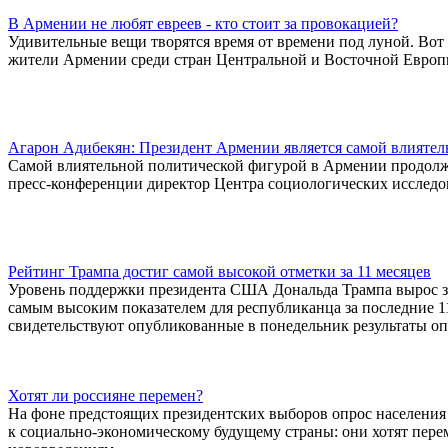
В Армении не любят евреев - кто стоит за провокацией?
Удивительные вещи творятся время от времени под луной. Вот
жители Армении среди стран Центральной и Восточной Европ
Агарон Адибекян: Президент Армении является самой влиятел
Самой влиятельной политической фигурой в Армении продолжае
пресс-конференции директор Центра социологических исследо
Рейтинг Трампа достиг самой высокой отметки за 11 месяцев
Уровень поддержки президента США Дональда Трампа вырос за 
самым высоким показателем для республиканца за последние 1
свидетельствуют опубликованные в понедельник результаты о
Хотят ли россияне перемен?
На фоне предстоящих президентских выборов опрос населения
к социально-экономическому будущему страны: они хотят пере