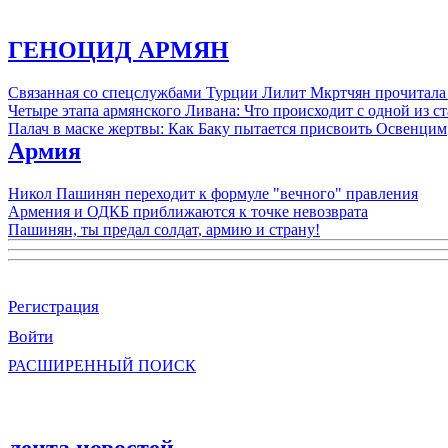
ГЕНОЦИД АРМЯН
Связанная со спецслужбами Турции Лилит Мкртчян прочитала
Четыре этапа армянского Ливана: Что происходит с одной из 
Палач в маске жертвы: Как Баку пытается присвоить Освенцим
Армия
Никол Пашинян переходит к формуле "вечного" правления
Армения и ОДКБ приближаются к точке невозврата
Пашинян, ты предал солдат, армию и страну!
Регистрация
Войти
РАСШИРЕННЫЙ ПОИСК
лента новостей