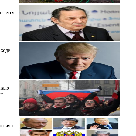
вается,
 ходе
тало
ом
.
оссиян