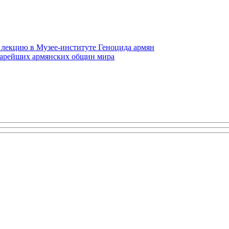
 лекцию в Музее-институте Геноцида армян
старейших армянских общин мира