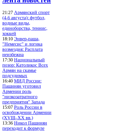
21:27
Армянский спорт
(4-6 августа): футбол,
водные виды,
единоборства, теннис,
хоккей
18:10
Энвер-паша,
"Немесис" и логика
возмездия: Расплата
неизбежна
17:30
Национальный
позор: Католикос Всех
Армян на скамье
подсудимых
16:40
МИД России:
Пашинян уготовил
Армении роль
"низкозатратного
предприятия" Запада
15:07
Роль России в
освобождении Армении
(XVIII–XX вв.)
13:36
Никол Пашинян
переходит к формуле