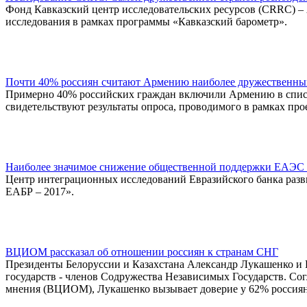
Фонд Кавказский центр исследовательских ресурсов (CRRC) – 
исследования в рамках программы «Кавказский барометр».
Почти 40% россиян считают Армению наиболее дружественн
Примерно 40% российских граждан включили Армению в спис
свидетельствуют результаты опроса, проводимого в рамках пр
Наиболее значимое снижение общественной поддержки ЕАЭС 
Центр интеграционных исследований Евразийского банка раз
ЕАБР – 2017».
ВЦИОМ рассказал об отношении россиян к странам СНГ
Президенты Белоруссии и Казахстана Александр Лукашенко и 
государств - членов Содружества Независимых Государств. Со
мнения (ВЦИОМ), Лукашенко вызывает доверие у 62% россиян,