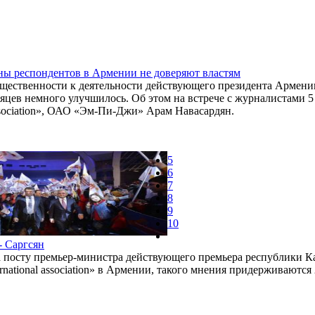
ны респондентов в Армении не доверяют властям
ественности к деятельности действующего президента Армении
яцев немного улучшилось. Об этом на встрече с журналистами 
 association», ОАО «Эм-Пи-Джи» Арам Навасардян.
5
6
7
8
9
10
- Саргсян
посту премьер-министра действующего премьера республики К
national association» в Армении, такого мнения придерживаются 