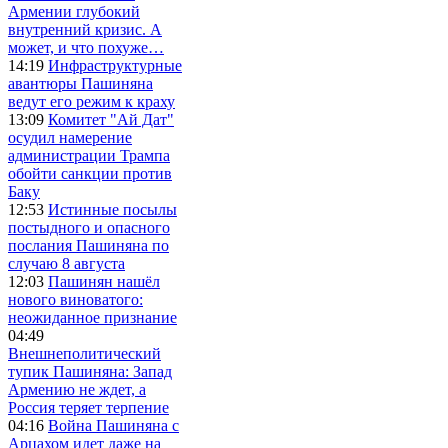
Армении глубокий
внутренний кризис. А
может, и что похуже…
14:19
Инфраструктурные
авантюры Пашиняна
ведут его режим к краху
13:09
Комитет "Ай Дат"
осудил намерение
администрации Трампа
обойти санкции против
Баку
12:53
Истинные посылы
постыдного и опасного
послания Пашиняна по
случаю 8 августа
12:03
Пашинян нашёл
нового виноватого:
неожиданное признание
04:49
Внешнеполитический
тупик Пашиняна: Запад
Армению не ждет, а
Россия теряет терпение
04:16
Война Пашиняна с
Арцахом идет даже на