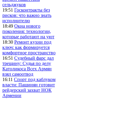
сельджуков
19:51
Госконтракты без
рисков: что важно знать
исполнителю
18:49
Окна нового
поколения: технологии,
которые работают на уют
18:30
Ремонт кухни под
ключ: как формируется
комфортное пространство
16:51
Судебный фарс дал
трещину: Судья по делу
Католикоса Всех Армян
взял самоотвод
16:11
Спорт под каблуком
власти: Пашинян готовит
рейдерский захват НОК
Армении