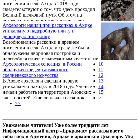
поселении в селе Ахцк в 2018 году
свидетельствуют о том, что здесь проходил
Великий шелковый путь. Об этом на
встрече с журналистами 7 июня заявил
Археологи нашли при раскопках в Ахцке
заместитель директора Научно-
уникальную надгробную плиту и
исследовательского центра историко-
дворцовую постройку
культурного наследия Министерства
Возобновились раскопки в древнем
культуры, археолог Акоп Симонян.
поселении в селе Ахцк, и сразу же были
обнаружены дворцовая постройка и
надгробная плита с вырезанным крестом, не
Археологическая сенсация: в России
10
имеющем своего аналога и имеющем
обнаружен шедевр армянского
11
уникальное значение для армянской
средневекового искусства
12
археологической действительности. Как
В Азове археологи сделали первую
13
передает «Арменпресс», об этом в беседе с
уникальную находку в 2018 году. Ученые
14
журналистами рассказал заместитель
начали работать на территории Азовских
15
директора Научно-исследовательского
электросетей. Еще до начала раскопок
>
центра историко-культурного наследия
специалисты предполагали, что этот
>>
Министерства культуры, археолог Акоп
участок преподнесет немало сюрпризов.
Симонян.
Однако они не ожидали, что свою "первую
супернаходку 2018 года", так ученые
Уважаемые читатели! Уже более тридцати лет
окрестили найденный предмет, сделают так
Информационный центр «Еркрамас» рассказывает о
скоро. Об этом сообщает rostov.ru.
событиях в Армении, Арцахе и армянской Диаспоре. Мы