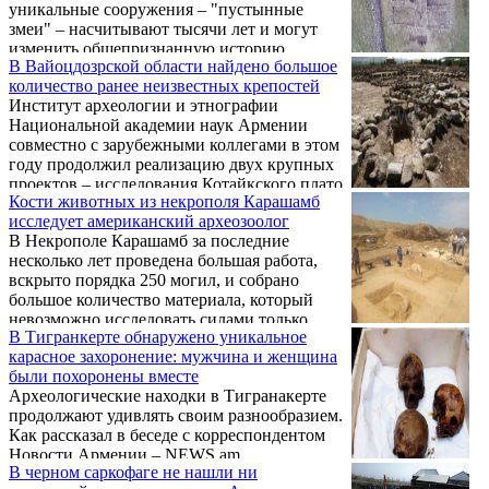
уникальные сооружения – "пустынные
змеи" – насчитывают тысячи лет и могут
изменить общепризнанную историю
В Вайоцдозрской области найдено большое
мировой цивилизации.
количество ранее неизвестных крепостей
Институт археологии и этнографии
Национальной академии наук Армении
совместно с зарубежными коллегами в этом
году продолжил реализацию двух крупных
проектов – исследования Котайкского плато
Кости животных из некрополя Карашамб
и Вайоцдзорской области Армении. Об
исследует американский археозоолог
этом на встрече с журналистами 6 августа
В Некрополе Карашамб за последние
сообщил директор института Павел
несколько лет проведена большая работа,
Аветисян.
вскрыто порядка 250 могил, и собрано
большое количество материала, который
невозможно исследовать силами только
В Тигранкерте обнаружено уникальное
армянских ученых. Об этом на встрече с
карасное захоронение: мужчина и женщина
журналистами 6 августа сообщил директор
были похоронены вместе
института археологии и этнографии
Археологические находки в Тигранакерте
Национальной академии наук Армении
продолжают удивлять своим разнообразием.
Павел Аветисян.
Как рассказал в беседе с корреспондентом
Новости Армении – NEWS.am
В черном саркофаге не нашли ни
руководитель арцахской археологической