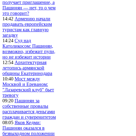
получает приглашение, а
Пашинян — нет, то о чем
это говорит?
14:42
Армению начали
продавать европейским
туристам как главную
загадку
14:24
Суд над
Католикосом: Пашинян,
возможно, избежит пули,
но не избежит истории
12:54
Архитектурная
летопись армянской
общины Екатеринодара
10:40
Мост между
Москвой и Ереваном:
"Лазаревский клуб" бьет
тревогу
09:20
Пашинян за
собственные провалы
расплачивается деньгами
граждан и суверенитетом
08:05
Яков Кедми:
Пашинян оказался в
безвыходном положении