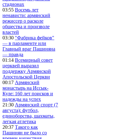
стадионах
03:55
Восемь лет
ненависти: армянский
режиссер о расколе
общества и произволе
властей
03:30
"Фабрика фейков"
— в парламенте или
Главный враг Пашиняна
— правда
01:14
Всемирный совет
церквей выразил
поддержку Армянской
Апостольской Церкви
00:17
Армянский
монастырь на Иссык-
Куле: 160 лет поисков и
надежды на успех
21:30
Армянский спорт (7
августа): футбол,
единоборства, шахматы,
легкая атлетика
20:37
Такого как
Пашинян не было со
времен нашествия