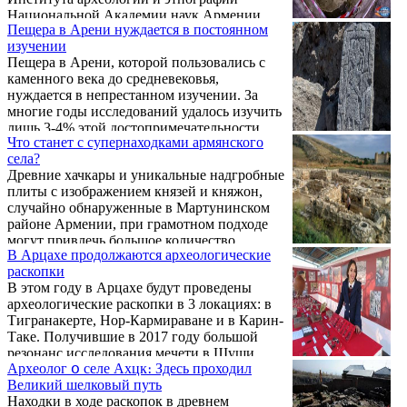
Национальной Академии наук Армении
Пещера в Арени нуждается в постоянном
Павел Аветисян.
изучении
Пещера в Арени, которой пользовались с
каменного века до средневековья,
нуждается в непрестанном изучении. За
многие годы исследований удалось изучить
лишь 3-4% этой достопримечательности.
Что станет с супернаходками армянского
Есть проблема и сохранения результатов
села?
изысканий. Как передает «Арменпресс», об
Древние хачкары и уникальные надгробные
этом в беседе с журналистами сказал
плиты с изображением князей и княжон,
инспектор пещеры Арменак Мелконян,
случайно обнаруженные в Мартунинском
отметив, что здесь будет великолепный
районе Армении, при грамотном подходе
музей, который привлечет множество
могут привлечь большое количество
туристов.
В Арцахе продолжаются археологические
туристов.
раскопки
В этом году в Арцахе будут проведены
археологические раскопки в 3 локациях: в
Тигранакерте, Нор-Кармираване и в Карин-
Таке. Получившие в 2017 году большой
резонанс исследования мечети в Шуши
Археолог օ селе Ахцк։ Здесь проходил
завершены, реставрация мечети в Шуши и
Великий шелковый путь
храмового комплекса в Дадиванке
Находки в ходе раскопок в древнем
продолжится.