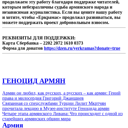
продолжаем эту работу благодаря поддержке читателей,
которым небезразличны судьба армянского народа и
независимая журналистика. Если вы цените нашу работу
и хотите, чтобы «Еркрамас» продолжал развиваться, вы
можете поддержать проект добровольным взносом.
РЕКВИЗИТЫ ДЛЯ ПОДДЕРЖКИ:
Карта Сбербанка – 2202 2072 1610 0373
Форма для донатов
https://dzen.ru/yerkramas?donate=true
ГЕНОЦИД АРМЯН
Армян он любил, как русских, а русских – как армян: Гений
права и милосердия Григорий Джаншиев
Связанная со спецслужбами Турции Лилит Мкртчян
прочитала лекцию в Музее-институте Геноцида армян
Четыре этапа армянского Ливана: Что происходит с одной из
старейших армянских общин мира
Армия