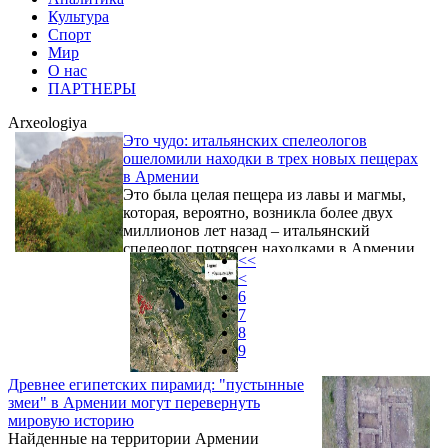
Культура
Спорт
Мир
О нас
ПАРТНЕРЫ
Arxeologiya
Это чудо: итальянских спелеологов
ошеломили находки в трех новых пещерах
в Армении
Это была целая пещера из лавы и магмы,
которая, вероятно, возникла более двух
миллионов лет назад – итальянский
спелеолог потрясен находками в Армении.
<<
<
6
7
8
9
Древнее египетских пирамид: "пустынные
змеи" в Армении могут перевернуть
мировую историю
Найденные на территории Армении