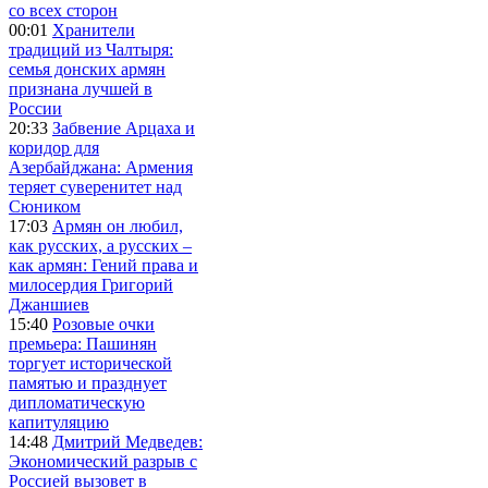
со всех сторон
00:01
Хранители
традиций из Чалтыря:
семья донских армян
признана лучшей в
России
20:33
Забвение Арцаха и
коридор для
Азербайджана: Армения
теряет суверенитет над
Сюником
17:03
Армян он любил,
как русских, а русских –
как армян: Гений права и
милосердия Григорий
Джаншиев
15:40
Розовые очки
премьера: Пашинян
торгует исторической
памятью и празднует
дипломатическую
капитуляцию
14:48
Дмитрий Медведев:
Экономический разрыв с
Россией вызовет в