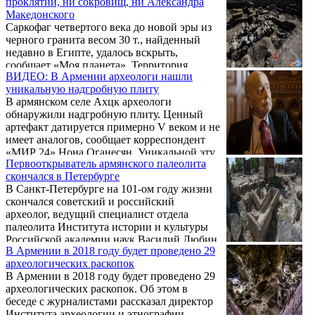
проклятий, ни сокровищ, ни Александра
экспедиции Гамлет Петросян, еще в 2010-
Македонского
2012 гг. в Тигранакерте были найдены
Саркофаг четвертого века до новой эры из
уникальные карасные захоронения,
черного гранита весом 30 т., найденный
относящиеся к I веку до нашей эры.
недавно в Египте, удалось вскрыть,
сообщает «Моя планета». Территория
ВИДЕО: В Армении археологи нашли
вокруг места обнаружения была оцеплена
уникальную надгробную плиту
солдатами и полицией, а жители
В армянском селе Ахцк археологи
близлежащих домов эвакуированы:
обнаружили надгробную плиту. Ценный
археологи опасались влияния на людей
артефакт датируется примерно V веком и не
ядовитых газов, сохранившихся внутри
имеет аналогов, сообщает корреспондент
саркофага. Сперва ученым пришлось
«МИР 24» Нона Оганесян. Уникальной эту
откачивать сточные воды, заполнившие
Первооткрыватель армянского палеолита
находку делает изображение
саркофаг через небольшие отверстия.
скончался в Петербурге
равностороннего креста. Никогда раньше на
В Санкт-Петербурге на 101-ом году жизни
плитах V века такой знак не находили. Это
скончался советский и российский
значит, что под плитой, во-первых,
археолог, ведущий специалист отдела
христианин, а во-вторых, знатный человек,
палеолита Института истории и культуры
поскольку найдена плита на территории
Российской академии наук Василий Любин,
усыпальницы царской династии.
В Армении в 2018 году будет проведено 29
передает Русарминфо.
археологических раскопок
В Армении в 2018 году будет проведено 29
археологических раскопок. Об этом в
беседе с журналистами рассказал директор
Института археологии и этнографии