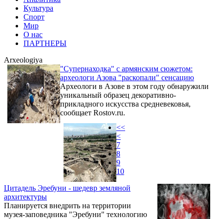
Культура
Спорт
Мир
О нас
ПАРТНЕРЫ
Arxeologiya
"Супернаходка" с армянским сюжетом:
археологи Азова "раскопали" сенсацию
Археологи в Азове в этом году обнаружили
уникальный образец декоративно-
прикладного искусства средневековья,
сообщает Rostov.ru.
<<
<
7
8
9
10
Цитадель Эребуни - шедевр земляной
архитектуры
Планируется внедрить на территории
музея-заповедника "Эребуни" технологию