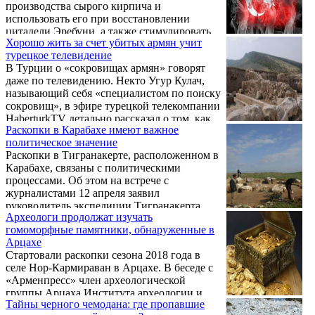
производства сырого кирпича и
использовать его при восстановлении
цитадели Эребуни, а также стимулировать
Хорошо жить за счет убитых армян учит
туристическую привлекательность
турецкое телевидение
исторической местности.
В Турции о «сокровищах армян» говорят
даже по телевидению. Некто Угур Кулач,
называющий себя «специалистом по поиску
сокровищ», в эфире турецкой телекомпании
HaberturkTV детально рассказал о том, как
Раскопки в Карабахе имеют важное
нужно искать сокровища, спрятанные
политическое значение
армянами, подвергшимися геноциду в 1915
Раскопки в Тигранакерте, расположенном в
году.
Карабахе, связаны с политическими
процессами. Об этом на встрече с
журналистами 12 апреля заявил
руководитель экспедиции Тигранакерта,
Археологи продолжат изучать
заведующий кафедрой культурологии
гомоморфные памятники, обнаруженные в
Ереванского государственного
Арцахе
университета, доктор исторических наук
Стартовали раскопки сезона 2018 года в
Гамлет Петросян.
селе Нор-Кармираван в Арцахе. В беседе с
«Арменпресс» член археологической
группы Арцаха Института археологии и
Тайны черного чемодана: где пропавшие
этнографии НАНА, к.а.н. Нжде Еранян