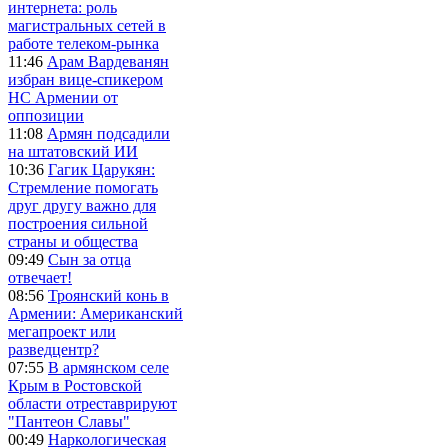
интернета: роль
магистральных сетей в
работе телеком-рынка
11:46
Арам Вардеванян
избран вице-спикером
НС Армении от
оппозиции
11:08
Армян подсадили
на штатовский ИИ
10:36
Гагик Царукян:
Стремление помогать
друг другу важно для
построения сильной
страны и общества
09:49
Сын за отца
отвечает!
08:56
Троянский конь в
Армении: Американский
мегапроект или
разведцентр?
07:55
В армянском селе
Крым в Ростовской
области отреставрируют
"Пантеон Славы"
00:49
Наркологическая