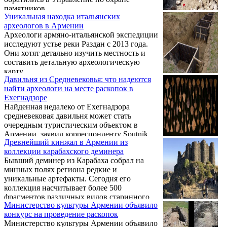
000 календарных лет до настоящего
памятников.
времени. Между тем, Гетаовит является
Уникальная находка итальянских
дополнительным источником,
археологов в Армении
принадлежащим временному ...
Aрхеологи армяно-итальянской экспедиции
исследуют устье реки Раздан с 2013 года.
Они хотят детально изучить местность и
составить детальную археологическую
карту.
Давильня из Средневековья: что надеются
найти археологи на месте раскопок в
Ехегнадзоре
Найденная недалеко от Ехегнадзора
средневековая давильня может стать
очередным туристическим объектом в
Армении, заявил корреспонденту Sputnik
Древнейший кинжал в Армении из
Армения сотрудник Института археологии
коллекции карабахского деминера
и этнографии НАН, директор
Бывший деминер из Карабаха собрал на
геологического музея Ехегнадзора Карен
минных полях региона редкие и
Азатян. Именно под его руководством в
уникальные артефакты. Сегодня его
январе и феврале проходили раскопки
коллекция насчитывает более 500
давильни. Корреспонденты Sputnik
фрагментов различных видов старинного
Армения встретились с Азатяном на месте
Министерство культуры Армении объявило
оружия от каменного до железного веков.
раскопок и расспросили ученого о том, на
конкурс на проведение раскопок
Среди них – самый древний, как
каком этапе находятся работы и чего от них
Министерство культуры Армении объявило
утверждают археологи, кинжал, найденный
ждать.