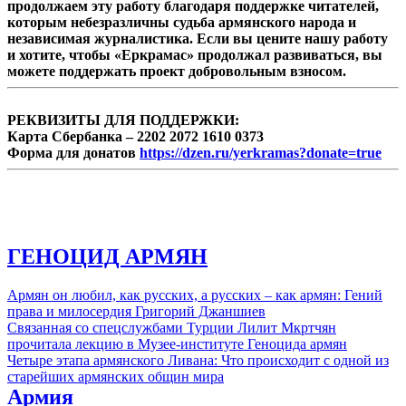
продолжаем эту работу благодаря поддержке читателей,
которым небезразличны судьба армянского народа и
независимая журналистика. Если вы цените нашу работу
и хотите, чтобы «Еркрамас» продолжал развиваться, вы
можете поддержать проект добровольным взносом.
РЕКВИЗИТЫ ДЛЯ ПОДДЕРЖКИ:
Карта Сбербанка – 2202 2072 1610 0373
Форма для донатов
https://dzen.ru/yerkramas?donate=true
ГЕНОЦИД АРМЯН
Армян он любил, как русских, а русских – как армян: Гений
права и милосердия Григорий Джаншиев
Связанная со спецслужбами Турции Лилит Мкртчян
прочитала лекцию в Музее-институте Геноцида армян
Четыре этапа армянского Ливана: Что происходит с одной из
старейших армянских общин мира
Армия