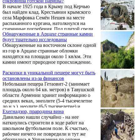
сокровища готской царицы?
рассказал, что раскопки этого года являются
В начале 1925 года в Крыму под Керчью
продолжением раскопок 2016 года, и целью
был найден клад. Крестьянин крымского
исследования является выяснить – стоят ли
села Марфовка Семён Нешев на месте
обнаруженные памятники на
распаханного кургана, натолкнулся на
первоначальном месте, или же они были
старинные погребения. Под плитой среди
перемещены.
Обнаруженные в Арцахе странные камни
костей лежали золотые старинные
будут тщательно исследованы
украшения. Там были ушные подвески
Обнаруженные на восточном склоне одной
тонкой работы, диадемы и женский
из гор в Арцахе странные обломки
головной убор, украшенный
находятся на площади около 1 кв/км. Эти
сердоликовыми камнями. Столь богатое
камни имеют природное происхождение.
убранство говорило о том, что погребённая
женщина при жизни занимала очень
Раскопки в уникальной пещере могут быть
высокое положение в обществе. Это вполне
остановлены из-за финансов
могла быть могила царицы Фидеи,
Небольшая пещера Гетаовит-2 (занимает
правившей ...
площадь около 64 кв. метров) в Тавушской
области Армении хранит информацию о
средних веках, энеолите (5-4 тысячелетие
до н.э.), неолите (6-5 тысячелетие) и
Ехегнадзор, прародина вина
верхнем палеолите (более 20 тысяч лет
Давильню нашли случайно - на нее
назад). Слои верхнего палеолита есть и в
наткнулись строители в ходе работ на
пещере Агиту 3 в Сюникской области
школьном футбольном поле. К счастью,
Армении, но что интересно: в Агиту
рабочие ничего не повредили и тут же
древние слои датируются от 40000 до 23
обратились в Управление по охране