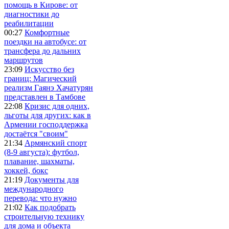
помощь в Кирове: от
диагностики до
реабилитации
00:27
Комфортные
поездки на автобусе: от
трансфера до дальних
маршрутов
23:09
Искусство без
границ: Магический
реализм Гаянэ Хачатурян
представлен в Тамбове
22:08
Кризис для одних,
льготы для других: как в
Армении господдержка
достаётся "своим"
21:34
Армянский спорт
(8-9 августа): футбол,
плавание, шахматы,
хоккей, бокс
21:19
Документы для
международного
перевода: что нужно
21:02
Как подобрать
строительную технику
для дома и объекта