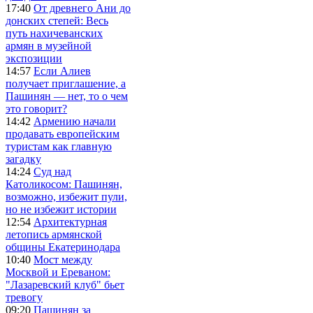
17:40
От древнего Ани до
донских степей: Весь
путь нахичеванских
армян в музейной
экспозиции
14:57
Если Алиев
получает приглашение, а
Пашинян — нет, то о чем
это говорит?
14:42
Армению начали
продавать европейским
туристам как главную
загадку
14:24
Суд над
Католикосом: Пашинян,
возможно, избежит пули,
но не избежит истории
12:54
Архитектурная
летопись армянской
общины Екатеринодара
10:40
Мост между
Москвой и Ереваном:
"Лазаревский клуб" бьет
тревогу
09:20
Пашинян за