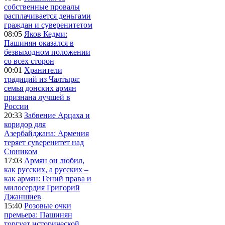
собственные провалы
расплачивается деньгами
граждан и суверенитетом
08:05
Яков Кедми:
Пашинян оказался в
безвыходном положении
со всех сторон
00:01
Хранители
традиций из Чалтыря:
семья донских армян
признана лучшей в
России
20:33
Забвение Арцаха и
коридор для
Азербайджана: Армения
теряет суверенитет над
Сюником
17:03
Армян он любил,
как русских, а русских –
как армян: Гений права и
милосердия Григорий
Джаншиев
15:40
Розовые очки
премьера: Пашинян
торгует исторической