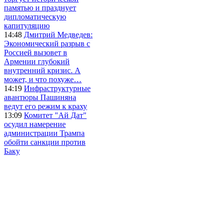
памятью и празднует
дипломатическую
капитуляцию
14:48
Дмитрий Медведев:
Экономический разрыв с
Россией вызовет в
Армении глубокий
внутренний кризис. А
может, и что похуже…
14:19
Инфраструктурные
авантюры Пашиняна
ведут его режим к краху
13:09
Комитет "Ай Дат"
осудил намерение
администрации Трампа
обойти санкции против
Баку