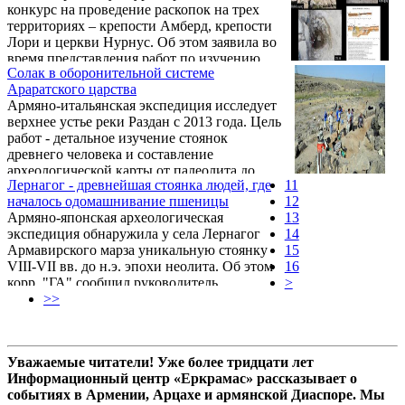
конкурс на проведение раскопок на трех
в Армении. Лилит Арутюнян, Sputnik.
территориях – крепости Амберд, крепости
Лори и церкви Нурнус. Об этом заявила во
время представления работ по изучению,
Солак в оборонительной системе
проектированию и реконструкции
Араратского царства
памятников (включая раскопки) на средства
Армяно-итальянская экспедиция исследует
государственного бюджета в 2018 году
верхнее устье реки Раздан с 2013 года. Цель
заместитель министра культуры Армении
работ - детальное изучение стоянок
Арев Самуелян.
древнего человека и составление
археологической карты от палеолита до
Лернагог - древнейшая стоянка людей, где
11
средних веков
началось одомашнивание пшеницы
12
Армяно-японская археологическая
13
экспедиция обнаружила у села Лернагог
14
Армавирского марза уникальную стоянку
15
VIII-VII вв. до н.э. эпохи неолита. Об этом
16
корр. "ГА" сообщил руководитель
>
экспедиции археолог Артур Петросян.
>>
Уважаемые читатели! Уже более тридцати лет
Информационный центр «Еркрамас» рассказывает о
событиях в Армении, Арцахе и армянской Диаспоре. Мы