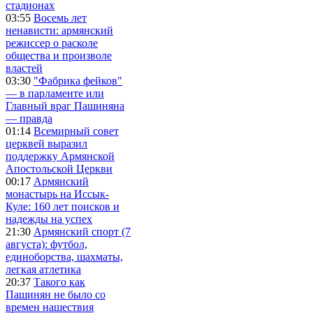
стадионах
03:55
Восемь лет
ненависти: армянский
режиссер о расколе
общества и произволе
властей
03:30
"Фабрика фейков"
— в парламенте или
Главный враг Пашиняна
— правда
01:14
Всемирный совет
церквей выразил
поддержку Армянской
Апостольской Церкви
00:17
Армянский
монастырь на Иссык-
Куле: 160 лет поисков и
надежды на успех
21:30
Армянский спорт (7
августа): футбол,
единоборства, шахматы,
легкая атлетика
20:37
Такого как
Пашинян не было со
времен нашествия