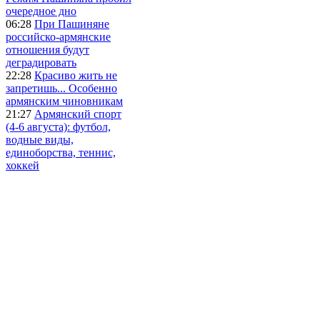
очередное дно
06:28
При Пашиняне
российско-армянские
отношения будут
деградировать
22:28
Красиво жить не
запретишь... Особенно
армянским чиновникам
21:27
Армянский спорт
(4-6 августа): футбол,
водные виды,
единоборства, теннис,
хоккей