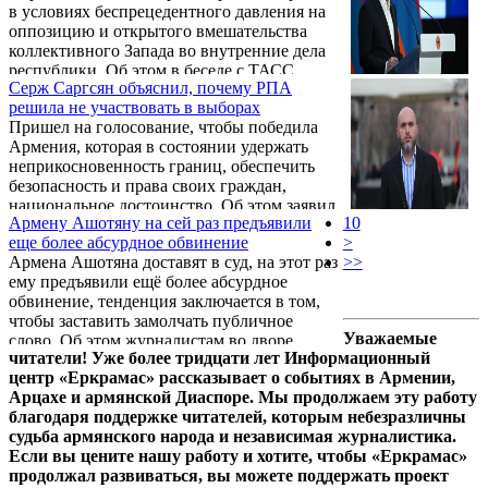
в условиях беспрецедентного давления на
ГД вступить в Европейскую народную
оппозицию и открытого вмешательства
партию.
коллективного Запада во внутренние дела
республики. Об этом в беседе с ТАСС
Серж Саргсян объяснил, почему РПА
заявил бывший вице-спикер парламента
решила не участвовать в выборах
Армении, член Республиканской партии
Пришел на голосование, чтобы победила
Армении Эдуард Шармазанов.
Армения, которая в состоянии удержать
неприкосновенность границ, обеспечить
безопасность и права своих граждан,
национальное достоинство. Об этом заявил
Армену Ашотяну на сей раз предъявили
10
третий президент Армении Серж Саргсян в
еще более абсурдное обвинение
>
беседе с представителями СМИ после
Армена Ашотяна доставят в суд, на этот раз
>>
голосования.
ему предъявили ещё более абсурдное
обвинение, тенденция заключается в том,
чтобы заставить замолчать публичное
Уважаемые
слово. Об этом журналистам во дворе
читатели! Уже более тридцати лет Информационный
Следственного комитета заявил адвокат
центр «Еркрамас» рассказывает о событиях в Армении,
Рубен Меликян.
Арцахе и армянской Диаспоре. Мы продолжаем эту работу
благодаря поддержке читателей, которым небезразличны
судьба армянского народа и независимая журналистика.
Если вы цените нашу работу и хотите, чтобы «Еркрамас»
продолжал развиваться, вы можете поддержать проект