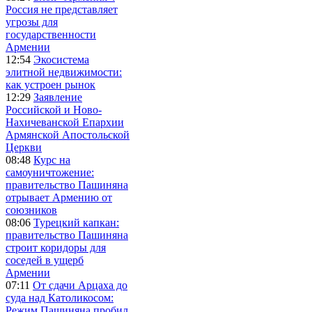
Россия не представляет
угрозы для
государственности
Армении
12:54
Экосистема
элитной недвижимости:
как устроен рынок
12:29
Заявление
Российской и Ново-
Нахичеванской Епархии
Армянской Апостольской
Церкви
08:48
Курс на
самоуничтожение:
правительство Пашиняна
отрывает Армению от
союзников
08:06
Турецкий капкан:
правительство Пашиняна
строит коридоры для
соседей в ущерб
Армении
07:11
От сдачи Арцаха до
суда над Католикосом:
Режим Пашиняна пробил