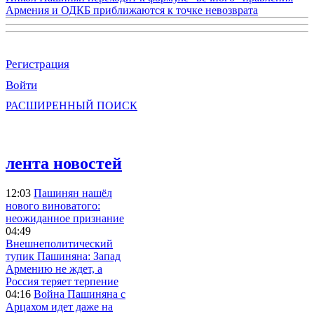
Армения и ОДКБ приближаются к точке невозврата
Регистрация
Войти
РАСШИРЕННЫЙ ПОИСК
лента новостей
12:03
Пашинян нашёл
нового виноватого:
неожиданное признание
04:49
Внешнеполитический
тупик Пашиняна: Запад
Армению не ждет, а
Россия теряет терпение
04:16
Война Пашиняна с
Арцахом идет даже на