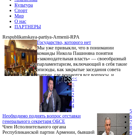
Культура
Спорт
Мир
О нас
ПАРТНЕРЫ
Respublikanskaya-partiya-Armenii-RPA
Государство, которого нет
Мы уже привыкли, что в понимании
команды Никола Пашиняна понятия
«законодательная власть» — своеобразный
парламентаризм, включающий в себя такие
эпизоды, как закрытые заседания совета
партии, где решаются все вопросы, и
<<
открытые заседания парламента, где эти
<
решения просто утверждаются, и многие
1
другие. Когда-нибудь эти взаимоотношения
2
будут описаны и проанализированы, и тогда
3
мы, вероятно, лучше поймем суть и цели
4
деятельности премьер-министра, людей, его
5
окружающих, и сил, его направляющих.
Необходимо поднять вопрос отставки
6
генерального секретаря ОБСЕ
7
Член Исполнительного органа
8
Республиканской партии Армении, бывший
9