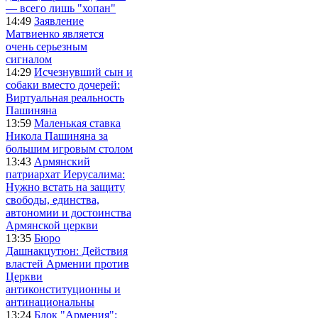
— всего лишь "хопан"
14:49
Заявление
Матвиенко является
очень серьезным
сигналом
14:29
Исчезнувший сын и
собаки вместо дочерей:
Виртуальная реальность
Пашиняна
13:59
Маленькая ставка
Никола Пашиняна за
большим игровым столом
13:43
Армянский
патриархат Иерусалима:
Нужно встать на защиту
свободы, единства,
автономии и достоинства
Армянской церкви
13:35
Бюро
Дашнакцутюн: Действия
властей Армении против
Церкви
антиконституционны и
антинациональны
13:24
Блок "Армения":