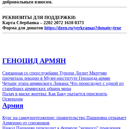
добровольным взносом.
РЕКВИЗИТЫ ДЛЯ ПОДДЕРЖКИ:
Карта Сбербанка – 2202 2072 1610 0373
Форма для донатов
https://dzen.ru/yerkramas?donate=true
ГЕНОЦИД АРМЯН
Связанная со спецслужбами Турции Лилит Мкртчян
прочитала лекцию в Музее-институте Геноцида армян
Четыре этапа армянского Ливана: Что происходит с одной из
старейших армянских общин мира
Палач в маске жертвы: Как Баку пытается присвоить
Освенцим
Армия
Курс на самоуничтожение: правительство Пашиняна отрывает
Армению от союзников
Никол Пашинян переходит к формуле "вечного" правления