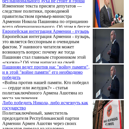
без национального духа не стоит и гроша
оппозиции после обысков в доме и на
Изменение текста присяги депутатов —
предприятиях лидера партии
следствие политики, проводимой
"Процветающая Армения" Гагика
правительством премьер-министра
Царукяна.
Армении Никола Пашиняна по отрицанию
всего общенационального. Об этом в беседе
Европейская интеграция Армении - пузырь
со Sputnik Армения заявил член
Европейская интеграция Армении - пузырь,
Исполнительного органа Республиканской
это является бесспорным и очевидным
партии Армении, бывший вице-спикер
фактом. У наивного читателя может
армянского парламента Эдуард
возникнуть вопрос: почему же тогда
Шармазанов.
Пашинян стал главным сторонником этой
«сказки»? Об этом написал на своей
Пашинян ведет против нас "войну памяти",
странице в Facebook заместитель
и в этой "войне памяти" его необходимо
председателя РПА Армен Ашотян.
победить
«Война против нашей памяти. Кто победил
— сердце или желудок?» - статья
политзаключённого Армена Ашотяна из
места заключения.
Либо победить Никола, либо исчезнуть как
государство
Политзаключённый, заместитель
председателя Республиканской партии
Армении Армен Ашотян через своих
адвокатов передал из уголовно-