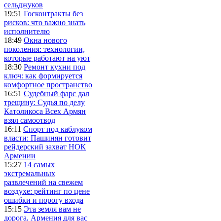
сельджуков
19:51
Госконтракты без
рисков: что важно знать
исполнителю
18:49
Окна нового
поколения: технологии,
которые работают на уют
18:30
Ремонт кухни под
ключ: как формируется
комфортное пространство
16:51
Судебный фарс дал
трещину: Судья по делу
Католикоса Всех Армян
взял самоотвод
16:11
Спорт под каблуком
власти: Пашинян готовит
рейдерский захват НОК
Армении
15:27
14 самых
экстремальных
развлечений на свежем
воздухе: рейтинг по цене
ошибки и порогу входа
15:15
Эта земля вам не
дорога, Армения для вас