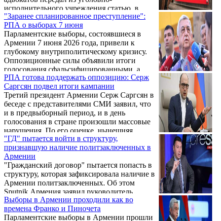
исполнительного учреждения статью, в
"Заранее спланированное преступление":
которой изложил свою оценку
РПА о выборах 7 июня
парламентских выборов и политической
Парламентские выборы, состоявшиеся в
ситуации в стране.
Армении 7 июня 2026 года, привели к
глубокому внутриполитическому кризису.
Оппозиционные силы объявили итоги
голосования сфальсифицированными, а
РПА готова поддержать оппозицию: Серж
сформированное по их результатам
Саргсян подвел итоги кампании
Национальное собрание — нелегитимным.
Третий президент Армении Серж Саргсян в
Центральным пунктом обвинений стали
беседе с представителями СМИ заявил, что
действия властей во главе с премьер-
и в предвыборный период, и в день
министром Николом Пашиняном,
голосования в стране произошли массовые
направленные на незаконное удержание
нарушения. По его оценке, нынешняя
власти.
"ГД" пытается войти в структуру,
кампания снова показала, насколько
признавшую наличие политзаключенных в
хрупкой остается избирательная система,
Армении
когда власть слишком уверенно
"Гражданский договор" пытается попасть в
распоряжается и административным
структуру, которая зафиксировала наличие в
ресурсом, и общественным доверием.
Армении политзаключенных. Об этом
Sputnik Армения заявил руководитель
Выборы в Армении проходили как во
фракции "Честь имею" Национального
времена Франко и Пиночета
собрания, член Республиканской партии
Парламентские выборы в Армении прошли
Айк Мамиджанян, комментируя намерение