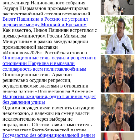
вице-спикер Национального собрания
Эдуард Шармазанов прокомментировал
распространённый сегодня резонансный
Визит Пашиняна в Россию не устранил
репортаж, из которого следует, что
недоверие между Москвой и Ереваном
генеральный секретарь ОБСЕ готов
Как известно, Никол Пашинян встретился с
содействовать премьер-министру Николу
премьер-министром России Михаилом
Пашиняну в отстранении Католикоса всех
Мишустиным в рамках международной
армян.
промышленной выставки
«Иннопром-2026». Российская сторона
Оппозиционные силы осудили репрессии в
подчеркнула, что это первый визит
отношении Царукяна и выразили
Пашиняна после парламентских выборов, и
солидарность всем политзаключённым
напомнила, что Россия продолжает (и,
Оппозиционные силы Армении
скорее всего, продолжит) оставаться
решительно осудили репрессии,
крупнейшим торговым партнером и
осуществляемые властями в отношении
инвестором Армении.
лидера партии «Процветающая Армения»
Напрасны ожидания, будто Пашинян уйдет
Гагика Царукяна, а также обыски,
без давления улицы
проводимые на принадлежащих ему
Одними осуждениями изменить ситуацию
компаниях.
невозможно, а надежды на смену власти
исключительно через выборы не
оправдались. Об этом заявил заместитель
председателя Республиканской партии
Государство без общенациональной цели и
Армении Эдуард Шармазанов, обращаясь к