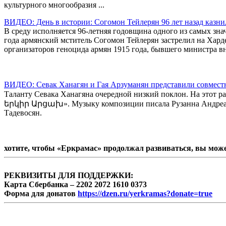
культурного многообразия ...
ВИДЕО: День в истории: Согомон Тейлерян 96 лет назад казни
В среду исполняется 96-летняя годовщина одного из самых зна
года армянский мститель Согомон Тейлерян застрелил на Хард
организаторов геноцида армян 1915 года, бывшего министра в
ВИДЕО: Севак Ханагян и Гая Арзуманян представили совмест
Таланту Севака Ханагяна очередной низкий поклон. На этот р
երկիր Արցախ». Музыку композиции писала Рузанна Андреасян
Тадевосян.
хотите, чтобы «Еркрамас» продолжал развиваться, вы мож
РЕКВИЗИТЫ ДЛЯ ПОДДЕРЖКИ:
Карта Сбербанка – 2202 2072 1610 0373
Форма для донатов
https://dzen.ru/yerkramas?donate=true