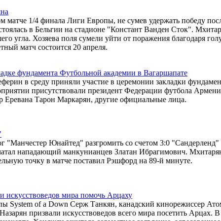
яна
 матче 1/4 финала Лиги Европы, не сумев удержать победу посл
тоялась в Бельгии на стадионе "Констант Ванден Сток". Мхита
шего угла. Хозяева поля сумели уйти от поражения благодаря гол
тный матч состоится 20 апреля.
адке фундамента Футбольной академии в Вагаршапате
ерин в среду приняли участие в церемонии закладки фундамен
роприятии присутствовали президент Федерации футбола Армени
р Еревана Тарон Маркарян, другие официальные лица.
"
 "Манчестер Юнайтед" разгромить со счетом 3:0 "Сандерленд" 
ечатал нападающий манкунианцев Златан Ибрагимович. Мхитаря
тельную точку в матче поставил Рэшфорд на 89-й минуте.
и искусствоведов мира помочь Арцаху
пы System of a Down Серж Танкян, канадский кинорежиссер Ато
Назарян призвали искусствоведов всего мира посетить Арцах. В