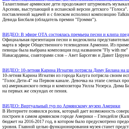
Талантливые армянские дети продолжают штурмовать музыкаль
Арсенян, выступающий в испанской версии детского "Голоса". 
поставленной задачей и с блеском исполнил композицию Talkin
Девида Бисбаля (обладатель премии "Грэмми").
ВИДЕО: В эфире ОТА состоялась премьера песни и клипа пре
Официальная презентация песни и видеоклипа представитель
марта в эфире Общественного телевидения Армении. Из пример
певицы была выбрана композиция под названием ''Fly with me'
Навасардяны, соавторами слов – Авет Барсегян и Давит Церун
ВИДЕО: 10-летняя Карина Игнатян потрясла Диму Билана на ш
10-летняя Карина Игнатян из города Калуга потрясла своим и
"Голос.Дети-4" на Первом канале. Девочка на этапе слепых пр
us) американского певца и композитора Уилла Уизерса. Дима 
на первых же секундах ее пения.
ВИДЕО: Виртуальный тур по Армянскому музею Америки
В Интернете появился ролик, который дает возможность сове
построен в самом армянском городе Америки – Глендейле (Ка
бюджет на 2016-2017 год, в котором было предусмотрено предо
уровня. Главной целью функционирования музея станет предст