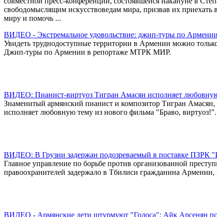
совместной пресс-конференции, состоявшейся накануне в Степа
свободомыслящим искусствоведам мира, призвав их приехать в
миру и помочь ...
ВИДЕО - Экстремальное удовольствие: джип-туры по Армени
Увидеть труднодоступные территории в Армении можно только 
Джип-туры по Армении в репортаже МТРК МИР.
ВИДЕО: Пианист-виртуоз Тигран Амасян исполняет любовную
Знаменитый армянский пианист и композитор Тигран Амасян, 
исполняет любовную тему из нового фильма "Браво, виртуоз!".
ВИДЕО: В Грузии задержан подозреваемый в поставке ПЗРК 
Главное управление по борьбе против организованной преступ
правоохранителей задержало в Тбилиси гражданина Армении, 
ВИДЕО - Армянские дети штурмуют "Голоса": Айк Арсенян по