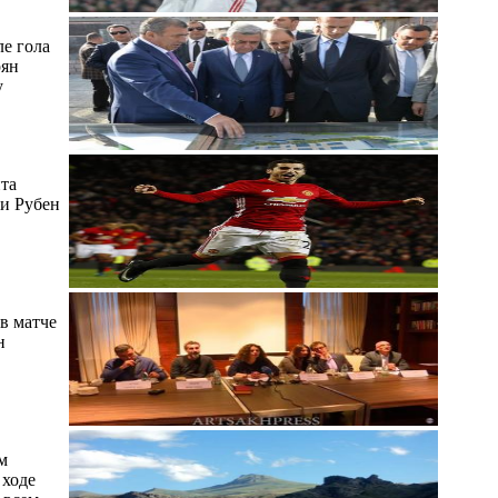
е гола
рян
у
та
и Рубен
в матче
н
м
 ходе