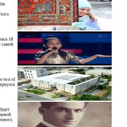
Айк
итого
ась 18
и самой
e two of
ернулся
будет
одовой
рового