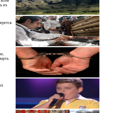
 всем
ь их
ерется.
е,
марта.
их