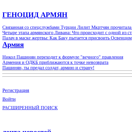
ГЕНОЦИД АРМЯН
Связанная со спецслужбами Турции Лилит Мкртчян прочитала
Четыре этапа армянского Ливана: Что происходит с одной из 
Палач в маске жертвы: Как Баку пытается присвоить Освенцим
Армия
Никол Пашинян переходит к формуле "вечного" правления
Армения и ОДКБ приближаются к точке невозврата
Пашинян, ты предал солдат, армию и страну!
Регистрация
Войти
РАСШИРЕННЫЙ ПОИСК
лента новостей