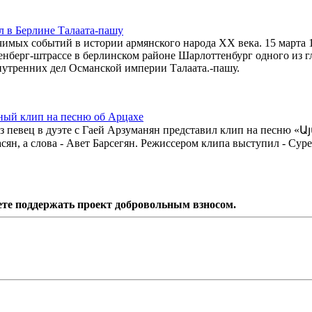
л в Берлине Талаата-пашу
чимых событий в истории армянского народа XX века. 15 марта 
енберг-штрассе в берлинском районе Шарлоттенбург одного из 
нутренних дел Османской империи Талаата.-пашу.
ный клип на песню об Арцахе
аз певец в дуэте с Гаей Арзуманян представил клип на песню «
, а слова - Авет Барсегян. Режиссером клипа выступил - Сур
ете поддержать проект добровольным взносом.