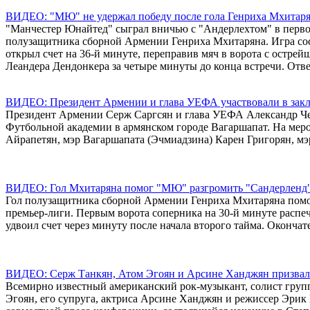
ВИДЕО: "МЮ" не удержал победу после гола Генриха Мхитар
"Манчестер Юнайтед" сыграл вничью с "Андерлехтом" в первом
полузащитника сборной Армении Генриха Мхитаряна. Игра сос
открыл счет на 36-й минуте, переправив мяч в ворота с острей
Леандера Дендонкера за четыре минуты до конца встречи. Отве
ВИДЕО: Президент Армении и глава УЕФА участвовали в закл
Президент Армении Серж Саргсян и глава УЕФА Александр Чеф
Футбольной академии в армянском городе Вагаршапат. На ме
Айрапетян, мэр Вагаршапата (Эчмиадзина) Карен Григорян, мэ
ВИДЕО: Гол Мхитаряна помог "МЮ" разгромить "Сандерленд
Гол полузащитника сборной Армении Генриха Мхитаряна помог
премьер-лиги. Первым ворота соперника на 30-й минуте расп
удвоил счет через минуту после начала второго тайма. Оконча
ВИДЕО: Серж Танкян, Атом Эгоян и Арсине Ханджян призвал
Всемирно известный американский рок-музыкант, солист груп
Эгоян, его супруга, актриса Арсине Ханджян и режиссер Эрик 