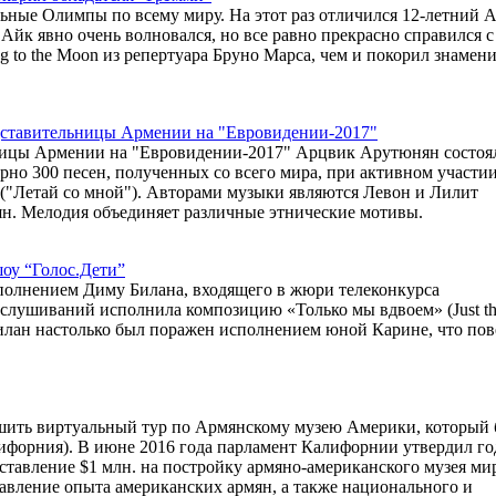
ные Олимпы по всему миру. На этот раз отличился 12-летний 
Айк явно очень волновался, но все равно прекрасно справился с
g to the Moon из репертуара Бруно Марса, чем и покорил знамен
дставительницы Армении на "Евровидении-2017"
ницы Армении на "Евровидении-2017" Арцвик Арутюнян состоял
но 300 песен, полученных со всего мира, при активном участи
' ("Летай со мной"). Авторами музыки являются Левон и Лилит
ян. Мелодия объединяет различные этнические мотивы.
оу “Голос.Дети”
сполнением Диму Билана, входящего в жюри телеконкурса
ослушиваний исполнила композицию «Только мы вдвоем» (Just th
Билан настолько был поражен исполнением юной Карине, что пов
ршить виртуальный тур по Армянскому музею Америки, который 
лифорния). В июне 2016 года парламент Калифорнии утвердил г
ставление $1 млн. на постройку армяно-американского музея ми
авление опыта американских армян, а также национального и