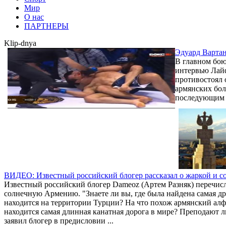
Мир
О нас
ПАРТНЕРЫ
Klip-dnya
Эдуард Вартан
В главном бою
интервью Лайфу
противостоял 
армянских бол
последующим .
ВИДЕО: Известный российский блогер рассказал о жаркой и 
Известный российский блогер Dameoz (Артем Разняк) перечис
солнечную Армению. "Знаете ли вы, где была найдена самая д
находится на территории Турции? На что похож армянский алф
находится самая длинная канатная дорога в мире? Преподают л
заявил блогер в предисловии ...