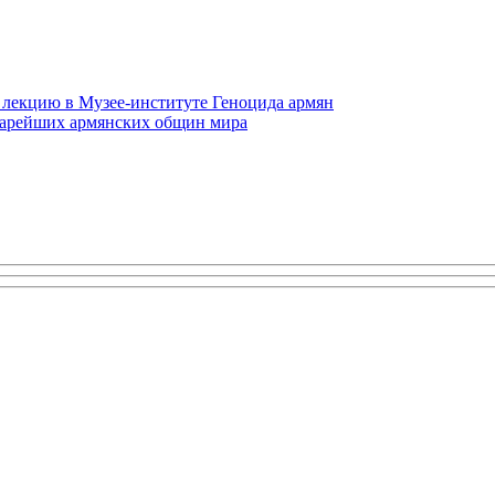
 лекцию в Музее-институте Геноцида армян
старейших армянских общин мира