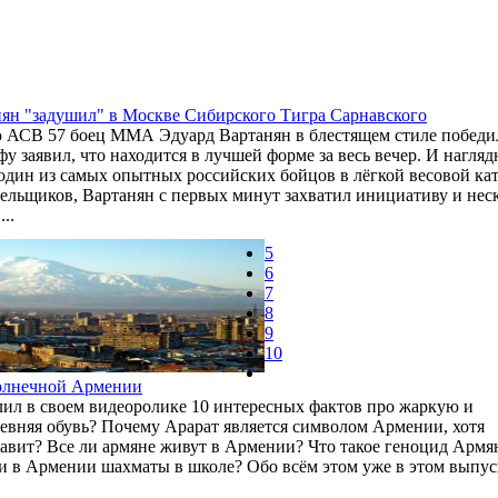
ян "задушил" в Москве Сибирского Тигра Сарнавского
 АСВ 57 боец ММА Эдуард Вартанян в блестящем стиле победил
 заявил, что находится в лучшей форме за весь вечер. И наглядн
один из самых опытных российских бойцов в лёгкой весовой к
ельщиков, Вартанян с первых минут захватил инициативу и неско
..
5
6
7
8
9
10
солнечной Армении
лил в своем видеоролике 10 интересных фактов про жаркую и
ревняя обувь? Почему Арарат является символом Армении, хотя
авит? Все ли армяне живут в Армении? Что такое геноцид Армя
и в Армении шахматы в школе? Обо всём этом уже в этом выпуск