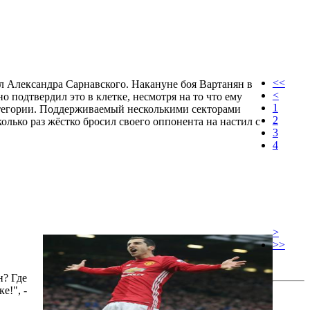
<<
 Александра Сарнавского. Накануне боя Вартанян в
<
о подтвердил это в клетке, несмотря на то что ему
1
атегории. Поддерживаемый несколькими секторами
2
лько раз жёстко бросил своего оппонента на настил с
3
4
>
>>
н? Где
е!", -