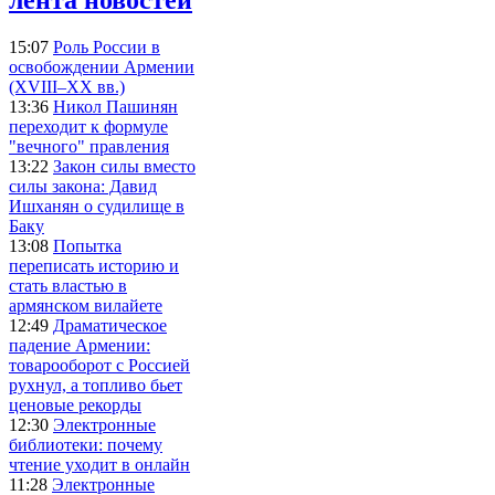
15:07
Роль России в
освобождении Армении
(XVIII–XX вв.)
13:36
Никол Пашинян
переходит к формуле
"вечного" правления
13:22
Закон силы вместо
силы закона: Давид
Ишханян о судилище в
Баку
13:08
Попытка
переписать историю и
стать властью в
армянском вилайете
12:49
Драматическое
падение Армении:
товарооборот с Россией
рухнул, а топливо бьет
ценовые рекорды
12:30
Электронные
библиотеки: почему
чтение уходит в онлайн
11:28
Электронные