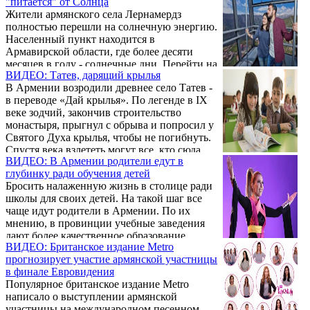
"питается" от Солнца
еще девять стран – Молдова, Азербайджан,
птиц. Армянская участница успешно ...
Жители армянского села Лернамердз
Греция, Швеция, Португалия, Польша,
полностью перешли на солнечную энергию.
Армения, Австралия, Кипр (представитель -
Населенный пункт находится в
Овиг Демерчян) и Бельгия. В ходе
Армавирской области, где более десяти
выступления Арцвик, которая исполнила
месяцев в году - солнечные дни. Перейти на
песню Fly With Me, на LED-экранах были
ВИДЕО: Татев, дарящий крылья
альтернативный источник энергии
показаны армянский орнамент и
В Армении возродили древнее село Татев -
оказалось выгоднее, чем проводить газ.
символика, связанная с птицами. Вместе с
в переводе «Дай крылья». По легенде в IX
Репортаж МТРК МИР.
...
веке зодчий, закончив строительство
монастыря, прыгнул с обрыва и попросил у
Святого Духа крылья, чтобы не погибнуть.
Спустя века взлететь могут все, кто сюда
ВИДЕО: В Армении родители едут в
приезжают. Теперь, чтобы парить над
глубинку ради обучения детей
Воротанским ущельем, достаточно сесть в
Бросить налаженную жизнь в столице ради
«воздушный трамвайчик». Репортаж МТРК
школы для своих детей. На такой шаг все
МИР.
чаще идут родители в Армении. По их
мнению, в провинции учебные заведения
дают более качественное образование.
ВИДЕО: Британское издание Metro
Репортаж МТРК МИР.
прогнозирует участие армянской участницы
в финале Евровидения
Популярное британское издание Metro
написало о выступлении армянской
участницы на международном песенном