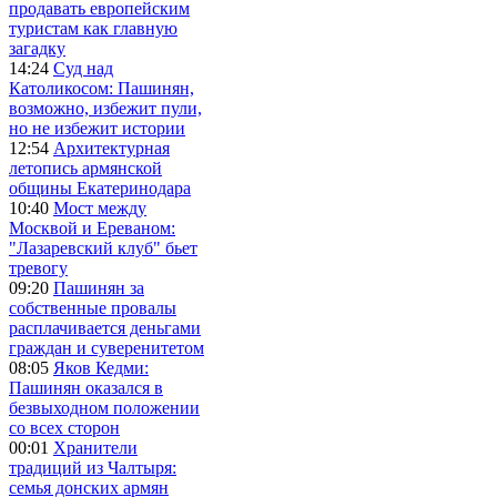
продавать европейским
туристам как главную
загадку
14:24
Суд над
Католикосом: Пашинян,
возможно, избежит пули,
но не избежит истории
12:54
Архитектурная
летопись армянской
общины Екатеринодара
10:40
Мост между
Москвой и Ереваном:
"Лазаревский клуб" бьет
тревогу
09:20
Пашинян за
собственные провалы
расплачивается деньгами
граждан и суверенитетом
08:05
Яков Кедми:
Пашинян оказался в
безвыходном положении
со всех сторон
00:01
Хранители
традиций из Чалтыря:
семья донских армян