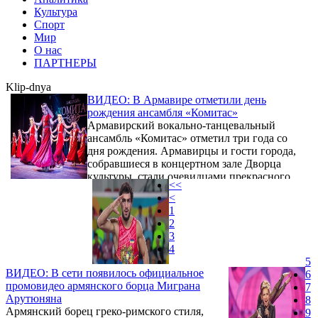
Культура
Спорт
Мир
О нас
ПАРТНЕРЫ
Klip-dnya
ВИДЕО: В Армавире отметили день
рождения ансамбля «Комитас»
Армавирский вокально-танцевальный
ансамбль «Комитас» отметил три года со
дня рождения. Армавирцы и гости города,
собравшиеся в концертном зале Дворца
культуры, стали очевидцами прекрасного
<<
отчетного концерта творческого коллектива
<
и его руководителей.
1
2
3
4
5
ВИДЕО: В сети появилось официальное
6
промовидео армянского борца Миграна
7
Арутюняна
8
Армянский борец греко-римского стиля,
9