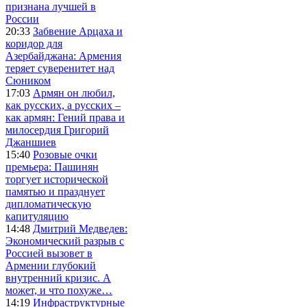
признана лучшей в
России
20:33
Забвение Арцаха и
коридор для
Азербайджана: Армения
теряет суверенитет над
Сюником
17:03
Армян он любил,
как русских, а русских –
как армян: Гений права и
милосердия Григорий
Джаншиев
15:40
Розовые очки
премьера: Пашинян
торгует исторической
памятью и празднует
дипломатическую
капитуляцию
14:48
Дмитрий Медведев:
Экономический разрыв с
Россией вызовет в
Армении глубокий
внутренний кризис. А
может, и что похуже…
14:19
Инфраструктурные