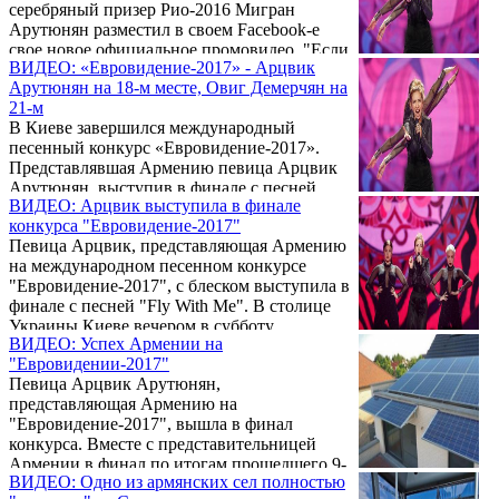
серебряный призер Рио-2016 Мигран
Арутюнян разместил в своем Facebook-e
свое новое официальное промовидео. "Если
ВИДЕО: «Евровидение-2017» - Арцвик
я ставлю себе цель, я просто встаю и иду за
Арутюнян на 18-м месте, Овиг Демерчян на
ней. Что бы не случилось, что бы люди не
21-м
говорили, я готов пройти через все, потому
В Киеве завершился международный
что я верю, потому что я люблю свою
песенный конкурс «Евровидение-2017».
работу, потому что для меня победа очень
Представлявшая Армению певица Арцвик
важен, потому что я прихожу, я вижу и я
Арутюнян, выступив в финале с песней
побеждаю", - гласит текстовка к
ВИДЕО: Арцвик выступила в финале
«Fly With Me», по итогам голосования
видеоролику.
конкурса "Евровидение-2017"
профессионального жюри и зрительского
Певица Арцвик, представляющая Армению
голосования заняла 18-е место, получив 58
на международном песенном конкурсе
баллов от профессионального жюри и всего
"Евровидение-2017", с блеском выступила в
21 от зрителей.
финале с песней "Fly With Me". В столице
Украины Киеве вечером в субботу
ВИДЕО: Успех Армении на
стартовал финал конкурса
"Евровидении-2017"
"Евровидение-2017", на котором Арцвик
Певица Арцвик Арутюнян,
выступила под номером 5. В ходе
представляющая Армению на
выступления певицы на LED-экранах были
"Евровидение-2017", вышла в финал
показаны армянский орнамент и
конкурса. Вместе с представительницей
символика, связанная с птицами. Вместе с
Армении в финал по итогам прошедшего 9-
Арцвик на сцену вышли две танцовщицы,
ВИДЕО: Одно из армянских сел полностью
го мая в Киеве первого полуфинала вышли
танец которых был стилизован под полет