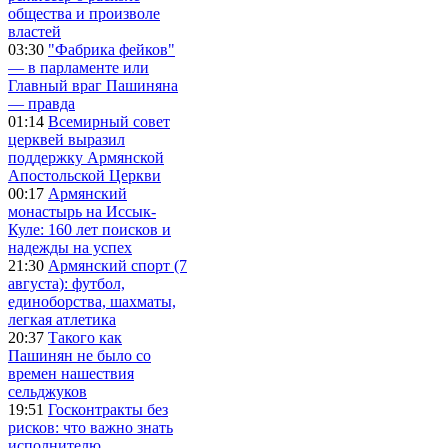
общества и произволе
властей
03:30
"Фабрика фейков"
— в парламенте или
Главный враг Пашиняна
— правда
01:14
Всемирный совет
церквей выразил
поддержку Армянской
Апостольской Церкви
00:17
Армянский
монастырь на Иссык-
Куле: 160 лет поисков и
надежды на успех
21:30
Армянский спорт (7
августа): футбол,
единоборства, шахматы,
легкая атлетика
20:37
Такого как
Пашинян не было со
времен нашествия
сельджуков
19:51
Госконтракты без
рисков: что важно знать
исполнителю