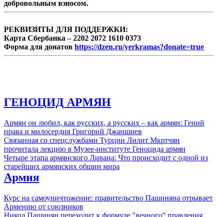
добровольным взносом.
РЕКВИЗИТЫ ДЛЯ ПОДДЕРЖКИ:
Карта Сбербанка – 2202 2072 1610 0373
Форма для донатов
https://dzen.ru/yerkramas?donate=true
ГЕНОЦИД АРМЯН
Армян он любил, как русских, а русских – как армян: Гений
права и милосердия Григорий Джаншиев
Связанная со спецслужбами Турции Лилит Мкртчян
прочитала лекцию в Музее-институте Геноцида армян
Четыре этапа армянского Ливана: Что происходит с одной из
старейших армянских общин мира
Армия
Курс на самоуничтожение: правительство Пашиняна отрывает
Армению от союзников
Никол Пашинян переходит к формуле "вечного" правления