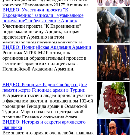
конкурсе "Евровидение-2017" Арцвик на
ВИДЕО: Участники проекта "К
первом дне репетиции к конкурсу.
Евровидению" записали "музыкальное
"Армении сделала большой шаг вперед
пожелание" победы певице Арцвик
своим выступлением на первом дне
Участники проекта "К Евровидению"
репетиции к конкурсу", - говорится в
поддержали певицу Арцвик, которая
издании. Отмечается, что песня армянской
представит Армению на этом
участницы имеет все шансы пройти первый
международном песенном конкурсе, и
отборочный тур.
ВИДЕО: Полицейская Академия Армении
пожелали ей победы. В декабре прошлого
Репортаж МТРК МИР о том, как
года Арцвик получила наивысшую оценку
организован образовательный процесс в
всеармянского жюри и наибольшее число
"кузнице" армянских полицейских -
SMS-сообщений телезрителей, став
Полицейской Академии Армении.
победительницей национального
отборочного конкурса "К Евровидению".
Как сообщает пресс-служба Общественного
ВИДЕО: Репортаж Радио Свобода о Дне
телевидения Армении, участники проекта
памяти жертв Геноцида армян в Турции
представили оригинальную кавер-версию
В Армении тысячи людей приняли участие
песни "Fly with me", с которой Арцвик ...
в факельном шествии, посвященном 102-ой
годовщине Геноцида армян в Османской
Турции. Марш начался на центральной
площади Еревана с сожжения флага
ВИДЕО: История и секреты армянского
Турции, которая категорически
шашлыка
отказывается признать факт геноцида,
Все знают, что армяне очень любят шашлык
утверждая, что сотни тысяч армян погибли