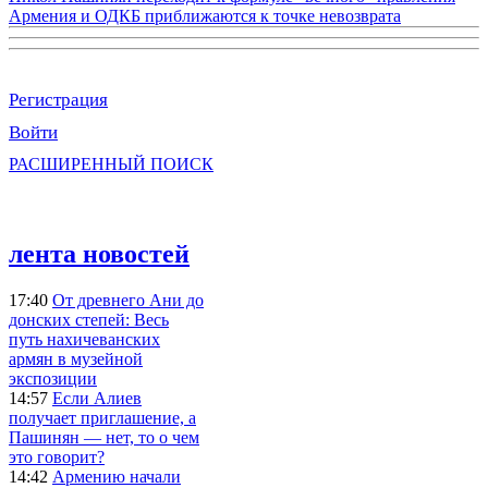
Армения и ОДКБ приближаются к точке невозврата
Регистрация
Войти
РАСШИРЕННЫЙ ПОИСК
лента новостей
17:40
От древнего Ани до
донских степей: Весь
путь нахичеванских
армян в музейной
экспозиции
14:57
Если Алиев
получает приглашение, а
Пашинян — нет, то о чем
это говорит?
14:42
Армению начали