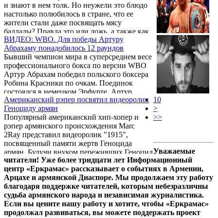
и знают в нем толк. Но неужели это блюдо
от голода и вследствие боевых действий в
настолько полюбилось в стране, что ее
ходе Первой мировой войны.
жители стали даже посвящать мясу
баллады? Правда это или ложь, а также как
ВИДЕО: WBO. Для победы Артуру
приготовить самую вкусную бастурму –
Абрахаму понадобилось 12 раундов
узнаете в сюжете МТРК МИР.
Бывший чемпион мира в суперсреднем весе
профессионального бокса по версии WBO
Артур Абрахам победил польского боксера
Робина Красники по очкам. Поединок
состоялся в немецком Эрфурте. Артур
Американский рэпер посвятил видеоролик
10
Абрахам получил право биться за титул
Геноциду армян
>
чемпиона мира в суперсреднем весе
Популярный американский хип-хопер и
>>
профессионального бокса по версии WBO
рэпер армянского происхождения Marc
против мексиканца Хильберто Рамиреса.
2Ray представил видеоролик "1915",
Напомним, что свой предыдущий поединок
посвященный памяти жертв Геноцида
Артур Абрахам провел 16-го июля в
Уважаемые
армян. Будучи внуком переживших Геноцид
Берлине, победив норвежца Тим-Робина
читатели! Уже более тридцати лет Информационный
армян, Марк, описывая бегство своей
Лихауга нокаутом.
центр «Еркрамас» рассказывает о событиях в Армении,
семьи, показывает жестокости первого
Арцахе и армянской Диаспоре. Мы продолжаем эту работу
геноцида XX века. Он также считает, что
благодаря поддержке читателей, которым небезразличны
Геноцид армян стал предшествовал
судьба армянского народа и независимая журналистика.
Холокосту и другим геноцидам
Если вы цените нашу работу и хотите, чтобы «Еркрамас»
прошедшего века.
продолжал развиваться, вы можете поддержать проект