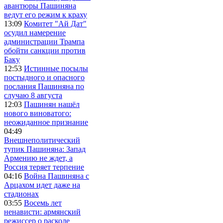
авантюры Пашиняна
ведут его режим к краху
13:09
Комитет "Ай Дат"
осудил намерение
администрации Трампа
обойти санкции против
Баку
12:53
Истинные посылы
постыдного и опасного
послания Пашиняна по
случаю 8 августа
12:03
Пашинян нашёл
нового виноватого:
неожиданное признание
04:49
Внешнеполитический
тупик Пашиняна: Запад
Армению не ждет, а
Россия теряет терпение
04:16
Война Пашиняна с
Арцахом идет даже на
стадионах
03:55
Восемь лет
ненависти: армянский
режиссер о расколе