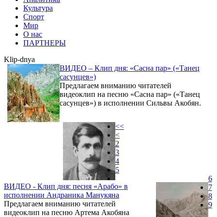
Культура
Спорт
Мир
О нас
ПАРТНЕРЫ
Klip-dnya
ВИДЕО – Клип дня: «Сасна пар» («Танец
сасунцев»)
Предлагаем вниманию читателей
видеоклип на песню «Сасна пар» («Танец
сасунцев») в исполнении Сильвы Акобян.
<<
<
2
3
4
5
6
ВИДЕО - Клип дня: песня «Арабо» в
7
исполнении Андраника Манукяна
8
Предлагаем вниманию читателей
9
видеоклип на песню Артема Акобяна