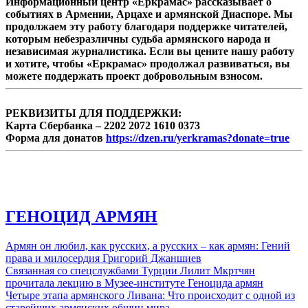
Информационный центр «Еркрамас» рассказывает о
событиях в Армении, Арцахе и армянской Диаспоре. Мы
продолжаем эту работу благодаря поддержке читателей,
которым небезразличны судьба армянского народа и
независимая журналистика. Если вы цените нашу работу
и хотите, чтобы «Еркрамас» продолжал развиваться, вы
можете поддержать проект добровольным взносом.
РЕКВИЗИТЫ ДЛЯ ПОДДЕРЖКИ:
Карта Сбербанка – 2202 2072 1610 0373
Форма для донатов
https://dzen.ru/yerkramas?donate=true
ГЕНОЦИД АРМЯН
Армян он любил, как русских, а русских – как армян: Гений
права и милосердия Григорий Джаншиев
Связанная со спецслужбами Турции Лилит Мкртчян
прочитала лекцию в Музее-институте Геноцида армян
Четыре этапа армянского Ливана: Что происходит с одной из
старейших армянских общин мира