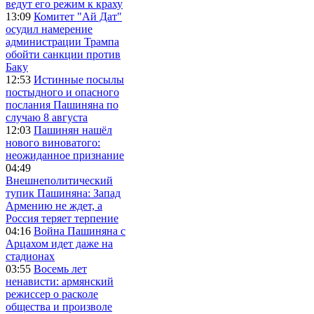
ведут его режим к краху
13:09
Комитет "Ай Дат"
осудил намерение
администрации Трампа
обойти санкции против
Баку
12:53
Истинные посылы
постыдного и опасного
послания Пашиняна по
случаю 8 августа
12:03
Пашинян нашёл
нового виноватого:
неожиданное признание
04:49
Внешнеполитический
тупик Пашиняна: Запад
Армению не ждет, а
Россия теряет терпение
04:16
Война Пашиняна с
Арцахом идет даже на
стадионах
03:55
Восемь лет
ненависти: армянский
режиссер о расколе
общества и произволе