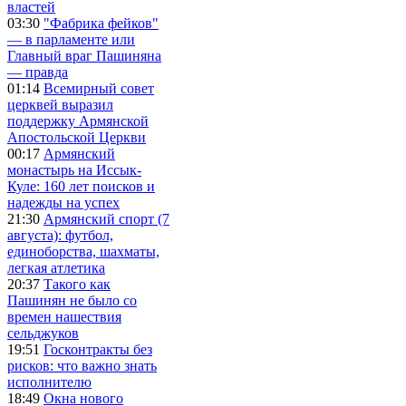
властей
03:30
"Фабрика фейков"
— в парламенте или
Главный враг Пашиняна
— правда
01:14
Всемирный совет
церквей выразил
поддержку Армянской
Апостольской Церкви
00:17
Армянский
монастырь на Иссык-
Куле: 160 лет поисков и
надежды на успех
21:30
Армянский спорт (7
августа): футбол,
единоборства, шахматы,
легкая атлетика
20:37
Такого как
Пашинян не было со
времен нашествия
сельджуков
19:51
Госконтракты без
рисков: что важно знать
исполнителю
18:49
Окна нового