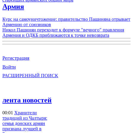
Армия
Курс на самоуничтожение: правительство Пашиняна отрывает
Армению от союзников
Никол Пашинян переходит к формуле "вечного" правления
Армения и ОДКБ приближаются к точке невозврата
Регистрация
Войти
РАСШИРЕННЫЙ ПОИСК
лента новостей
00:01
Хранители
традиций из Чалтыря:
семья донских армян
признана лучшей в