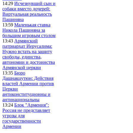
14:29
Исчезнувший сын и
собаки вместо дочерей:
Виртуальная реальность
Пашиняна
13:59
Маленькая ставка
Никола Пашиняна за
большим игровым столом
13:43
Армянский
патриархат Иерусалима:
Нужно встать на защиту
свободы, единства,
автономии и достоинства
Армянской церкви
13:35
Бюро
Дашнакцутюн: Действия
властей Армении против
Церкви
антиконституционны и
антинациональны
13:24
Блок "Армения":
Россия не представляет
угрозы для
государственности
Армении