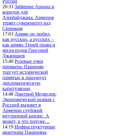
России
20:33
Забвение Арцаха и
коридор для
Азербайджана: Армения
теряет суверенитет над
Сюником
17:03
Армян он любил,
как русских, а русских –
как армян: Гений права и
милосердия Григорий
Джаншиев
15:40
Розовые очки
премьера: Пашинян
торгует исторической
памятью и празднует
дипломатическую
капитуляцию
14:48
Дмитрий Медведев:
Экономический разрыв с
Россией вызовет в
Армении глубокий
внутренний кризис. А
может, и что похуже…
14:19
Инфраструктурные
авантюры Пашиняна