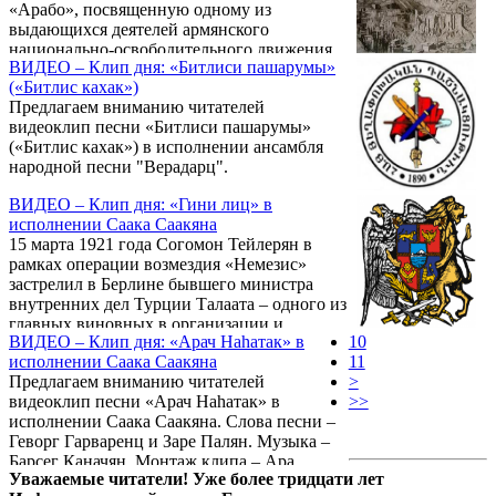
«Арабо», посвященную одному из
выдающихся деятелей армянского
национально-освободительного движения
ВИДЕО – Клип дня: «Битлиси пашарумы»
Арабо. Исполнитель - Андраник саркаваг
(«Битлис кахак»)
Манукян. В съемках клипа, проходивших в
Предлагаем вниманию читателей
окрестностях аштаракской церкви Сурб
видеоклип песни «Битлиси пашарумы»
Саркис участвовал этнографический
(«Битлис кахак») в исполнении ансамбля
коллектив «Сасун».
народной песни "Верадарц".
ВИДЕО – Клип дня: «Гини лиц» в
исполнении Саака Саакяна
15 марта 1921 года Согомон Тейлерян в
рамках операции возмездия «Немезис»
застрелил в Берлине бывшего министра
внутренних дел Турции Талаата – одного из
главных виновных в организации и
ВИДЕО – Клип дня: «Арач Наhатак» в
10
осуществлении Геноцида армян.
исполнении Саака Саакяна
11
Состоявшийся в июне 1921 г. в Берлине суд
Предлагаем вниманию читателей
>
оправдал Тейлеряна. Уничтожение Талаата
видеоклип песни «Арач Наhатак» в
>>
породило известную песню «Гини лиц!».
исполнении Саака Саакяна. Слова песни –
Предлагаем вниманию читателей
Геворг Гарваренц и Заре Палян. Музыка –
видеоклип на песню «Гини лиц» в
Барсег Каначян. Монтаж клипа – Ара
исполнении Саака Саакяна.
Уважаемые читатели! Уже более тридцати лет
Нахшкарян.