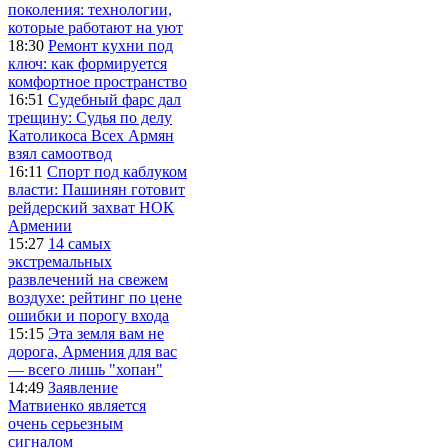
поколения: технологии,
которые работают на уют
18:30
Ремонт кухни под
ключ: как формируется
комфортное пространство
16:51
Судебный фарс дал
трещину: Судья по делу
Католикоса Всех Армян
взял самоотвод
16:11
Спорт под каблуком
власти: Пашинян готовит
рейдерский захват НОК
Армении
15:27
14 самых
экстремальных
развлечений на свежем
воздухе: рейтинг по цене
ошибки и порогу входа
15:15
Эта земля вам не
дорога, Армения для вас
— всего лишь "хопан"
14:49
Заявление
Матвиенко является
очень серьезным
сигналом