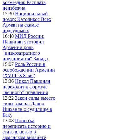
возмездия: Расплата
неизбежна
17:30
Национальный
позор: Католикос Всех
Армян на скамье
подсудимых
16:40
МИД России:
Пашинян уготовил
Армении роль
"низкозатратного
предприятия" Запада
15:07
Роль России в
освобождении Армении
(XVIII–XX вв.)
13:36
Никол Пашинян
переходит к формуле
"вечного" правления
13:22
Закон силы вместо
силы закона: Давид
Ишханян о судилище в
Баку
13:08
Попытка
переписать историю и
стать властью в
армянском вилайете