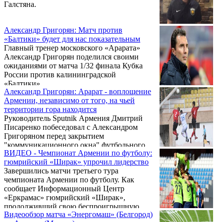
Галстяна.
Александр Григорян: Матч против
«Балтики» будет для нас показательным
Главный тренер московского «Арарата»
Александр Григорян поделился своими
ожиданиями от матча 1/32 финала Кубка
России против калининградской
«Балтики».
Александр Григорян: Арарат - воплощение
Армении, независимо от того, на чьей
территории гора находится
Руководитель Sputnik Армения Дмитрий
Писаренко побеседовал с Александром
Григоряном перед закрытием
"коммуникационного окна" футбольного
ВИДЕО - Чемпионат Армении по футболу:
тренера. Первый вопрос, вопреки законам
гюмрийский «Ширак» упрочил лидерство
жанра, задал собеседник. Тренер
Завершились матчи третьего тура
московского "Арарата" поинтересовался, о
чемпионата Армении по футболу. Как
чем пойдет речь, объяснив это намерением
сообщает Информационный Центр
взять вскоре паузу в общении с
«Еркрамас» гюмрийский «Ширак»,
журналистами.
продолживший свою беспроигрышную
Видеообзор матча «Энергомаш» (Белгород)
серию, упрочил лидерство и опережает