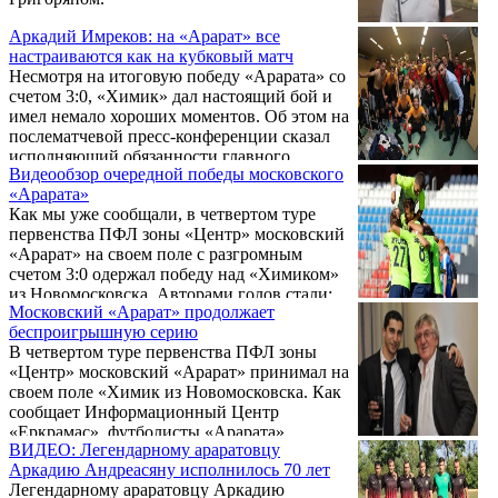
Аркадий Имреков: на «Арарат» все
настраиваются как на кубковый матч
Несмотря на итоговую победу «Арарата» со
счетом 3:0, «Химик» дал настоящий бой и
имел немало хороших моментов. Об этом на
послематчевой пресс-конференции сказал
исполняющий обязанности главного
Видеообзор очередной победы московского
тренера московского «Арарата» Аркадий
«Арарата»
Имреков. «Мы понимаем, что на нашу
Как мы уже сообщали, в четвертом туре
команду все настраиваются как на
первенства ПФЛ зоны «Центр» московский
кубковый матч и стараются показать свою
«Арарат» на своем поле с разгромным
лучшую игру. Это ощущалось и сегодня.
счетом 3:0 одержал победу над «Химиком»
Тем не менее, наши игроки обладают
из Новомосковска. Авторами голов стали:
мастерством, которое сказалось при
Московский «Арарат» продолжает
Давид Хурцидзе (25 мин.), Игорь Лебеденко
использовании моментов и решило исход
беспроигрышную серию
(62 мин.) и Роман Павлюченко (69 мин.).
матча», - добавил ...
В четвертом туре первенства ПФЛ зоны
«Центр» московский «Арарат» принимал на
своем поле «Химик из Новомосковска. Как
сообщает Информационный Центр
«Еркрамас», футболисты «Арарата»
ВИДЕО: Легендарному араратовцу
победили со счетом 3:0. Авторами голов
Аркадию Андреасяну исполнилось 70 лет
стали: 25 мин. – Давид Хурцидзе, 62 мин. –
Легендарному араратовцу Аркадию
Игорь Лебеденко, 69 мин. – Роман