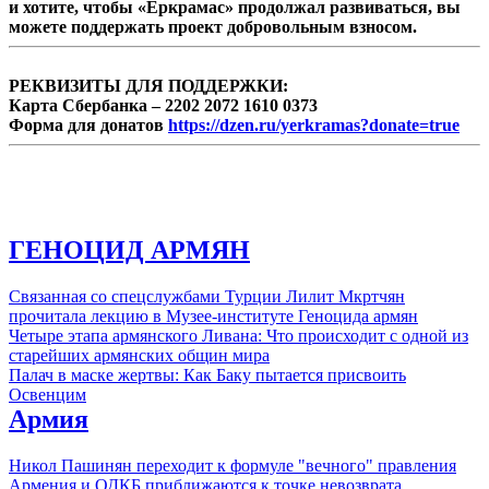
и хотите, чтобы «Еркрамас» продолжал развиваться, вы
можете поддержать проект добровольным взносом.
РЕКВИЗИТЫ ДЛЯ ПОДДЕРЖКИ:
Карта Сбербанка – 2202 2072 1610 0373
Форма для донатов
https://dzen.ru/yerkramas?donate=true
ГЕНОЦИД АРМЯН
Связанная со спецслужбами Турции Лилит Мкртчян
прочитала лекцию в Музее-институте Геноцида армян
Четыре этапа армянского Ливана: Что происходит с одной из
старейших армянских общин мира
Палач в маске жертвы: Как Баку пытается присвоить
Освенцим
Армия
Никол Пашинян переходит к формуле "вечного" правления
Армения и ОДКБ приближаются к точке невозврата