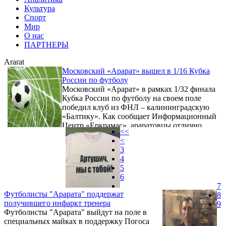
Культура
Спорт
Мир
О нас
ПАРТНЕРЫ
Ararat
Московский «Арарат» вышел в 1/16 Кубка
России по футболу
Московский «Арарат» в рамках 1/32 финала
Кубка России по футболу на своем поле
победил клуб из ФНЛ – калининградскую
«Балтику». Как сообщает Информационный
Центр «Еркрамас», араратовцы отлично
<<
провели весь матч и добились заслуженной
<
победы со счетом 2:1. Авторами голов
3
стали: 9-я мин. – Давид Хурцидзе, 41-я мин.
4
– Сергей Давыдов.
5
6
7
Футболисты "Арарата" поддержат
8
получившего инфаркт тренера
9
Футболисты "Арарата" выйдут на поле в
специальных майках в поддержку Погоса