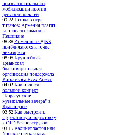
призвал к тотальной
мобилизации против
действий властей
09:22
Пешка в игре
титанов: Армения платит
за провалы команды
Пашиняна
08:38
Армения и ОДКБ
приближаются к точке
невозврата
08:05
Крупнейшая
армянская
благотворительная
организация поддержала
Католикоса Всех Армян
04:02
Как прошел
большой концерт
"Карасунские
музыкальные вечера" в
Краснодаре
03:52
Как выстроить
эффективную подготовку
к ОГЭ без перегрузок
03:15
Кабинет застоя или
Управленческая кома