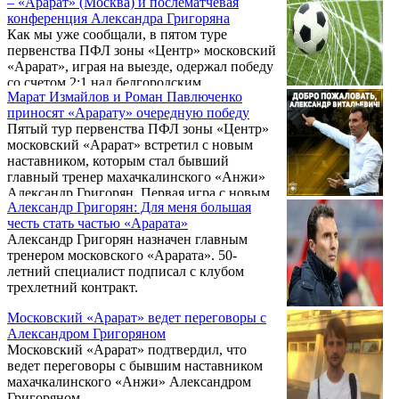
– «Арарат» (Москва) и послематчевая
ближайшего преследователя на 4 очка.
конференция Александра Григоряна
Как мы уже сообщали, в пятом туре
первенства ПФЛ зоны «Центр» московский
«Арарат», играя на выезде, одержал победу
со счетом 2:1 над белгородским
Марат Измайлов и Роман Павлюченко
«Энергомашем». Авторами голов у
приносят «Арарату» очередную победу
«Арарата» стали: 46 мин. – Марат
Пятый тур первенства ПФЛ зоны «Центр»
Измайлов, 65 мин. – Роман Павлюченко.
московский «Арарат» встретил с новым
Отметим, что в этом матче футболисты
наставником, которым стал бывший
«Арарата» вышли на поле под
главный тренер махачкалинского «Анжи»
руководством нового главного тренера –
Александр Григорян. Первая игра с новым
бывшего наставника махачкалинского
Александр Григорян: Для меня большая
наставником стала победной - футболисты
«Анжи» Александра Григоряна.
честь стать частью «Арарата»
«Арарата» на выезде победили
Александр Григорян назначен главным
белгородский «Энергомаш» со счетом 2:1,
тренером московского «Арарата». 50-
проигрывая после первого тайма со счетом
летний специалист подписал с клубом
0:1.
трехлетний контракт.
Московский «Арарат» ведет переговоры с
Александром Григоряном
Московский «Арарат» подтвердил, что
ведет переговоры с бывшим наставником
махачкалинского «Анжи» Александром
Григоряном.