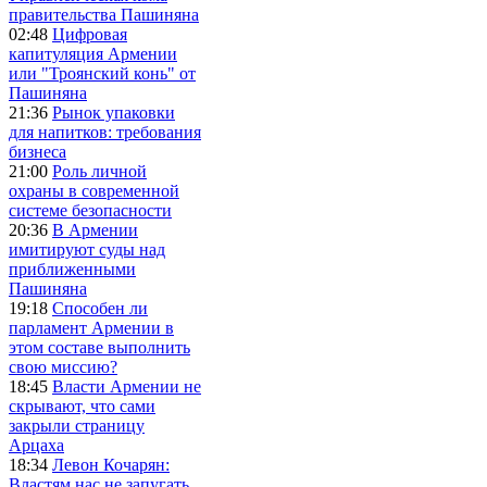
правительства Пашиняна
02:48
Цифровая
капитуляция Армении
или "Троянский конь" от
Пашиняна
21:36
Рынок упаковки
для напитков: требования
бизнеса
21:00
Роль личной
охраны в современной
системе безопасности
20:36
В Армении
имитируют суды над
приближенными
Пашиняна
19:18
Способен ли
парламент Армении в
этом составе выполнить
свою миссию?
18:45
Власти Армении не
скрывают, что сами
закрыли страницу
Арцаха
18:34
Левон Кочарян:
Властям нас не запугать