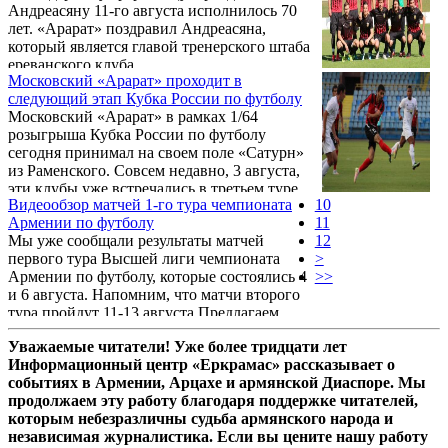
Андреасяну 11-го августа исполнилось 70
Павлюченко. Таким образом, у «Арарата»
лет. «Арарат» поздравил Андреасяна,
после четырех туров 10 очков и первое
который является главой тренерского штаба
место в турнирной таблице.
ереванского клуба.
Московский «Арарат» проходит в
следующий этап Кубка России по футболу
Московский «Арарат» в рамках 1/64
розыгрыша Кубка России по футболу
сегодня принимал на своем поле «Сатурн»
из Раменского. Совсем недавно, 3 августа,
эти клубы уже встречались в третьем туре
Видеообзор матчей 1-го тура чемпионата
10
первенства ПФЛ зоны «Центр» и выездную
Армении по футболу
11
победу в том матче со счетом 2:1 одержал
Мы уже сообщали результаты матчей
12
«Арарат».
первого тура Высшей лиги чемпионата
>
Армении по футболу, которые состоялись 4
>>
и 6 августа. Напомним, что матчи второго
тура пройдут 11-13 августа.Предлагаем
вниманию читателей видеообзор
Уважаемые читатели! Уже более тридцати лет
прошедших встреч первого тура.
Информационный центр «Еркрамас» рассказывает о
событиях в Армении, Арцахе и армянской Диаспоре. Мы
продолжаем эту работу благодаря поддержке читателей,
которым небезразличны судьба армянского народа и
независимая журналистика. Если вы цените нашу работу