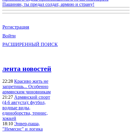
Пашинян, ты предал солдат, армию и страну!
Регистрация
Войти
РАСШИРЕННЫЙ ПОИСК
лента новостей
22:28
Красиво жить не
запретишь... Особенно
армянским чиновникам
21:27
Армянский спорт
(4-6 августа): футбол,
водные виды,
единоборства, теннис,
хоккей
18:10
Энвер-паша,
"Немесис" и логика