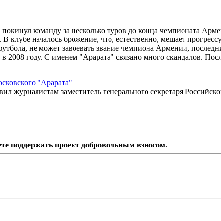
покинул команду за несколько туров до конца чемпионата Арме
 В клубе началось брожение, что, естественно, мешает прогрессу
 футбола, не может завоевать звание чемпиона Армении, послед
 в 2008 году. С именем "Арарата" связано много скандалов. По
осковского "Арарата"
ил журналистам заместитель генерального секретаря Российско
ете поддержать проект добровольным взносом.