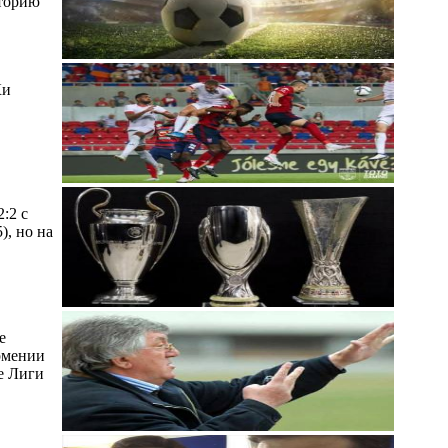
сторию
Ки
:2 с
), но на
е
рмении
е Лиги