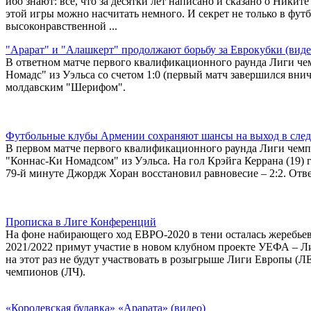
ибо знают: все, что за десятки лет написано и сказано о Никит
этой игры можно насчитать немного. И секрет не только в футб
высоконравственной ...
"Арарат" и "Алашкерт" продолжают борьбу за Еврокубки (виде
В ответном матче первого квалификационного раунда Лиги ч
Номадс" из Уэльса со счетом 1:0 (первый матч завершился внич
молдавским "Шерифом".
Футбольные клубы Армении сохраняют шансы на выход в сле
В первом матче первого квалификационного раунда Лиги чемп
"Коннас-Ки Номадсом" из Уэльса. На гол Крэйга Керрана (19) 
79-й минуте Джордж Хоран восстановил равновесие – 2:2. Отве
Прописка в Лиге Конференций
На фоне набирающего ход ЕВРО-2020 в тени осталась жеребьев
2021/2022 примут участие в новом клубном проекте УЕФА – Ли
на этот раз не будут участвовать в розыгрыше Лиги Европы (
чемпионов (ЛЧ).
«Королевская булавка» «Арарата» (видео)