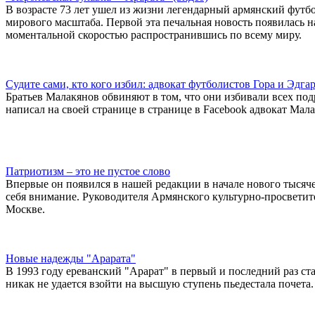
В возрасте 73 лет ушел из жизни легендарный армянский футб
мирового масштаба. Первой эта печальная новость появилась н
моментальной скоростью распространившись по всему миру.
Судите сами, кто кого избил: адвокат футболистов Гора и Эд
Братьев Малакянов обвиняют в том, что они избивали всех подр
написал на своей странице в странице в Facebook адвокат Мал
Патриотизм – это не пустое слово
Впервые он появился в нашей редакции в начале нового тысяч
себя внимание. Руководителя Армянского культурно-просветит
Москве.
Новые надежды "Арарата"
В 1993 году ереванский "Арарат" в первый и последний раз с
никак не удается взойти на высшую ступень пьедестала почета.