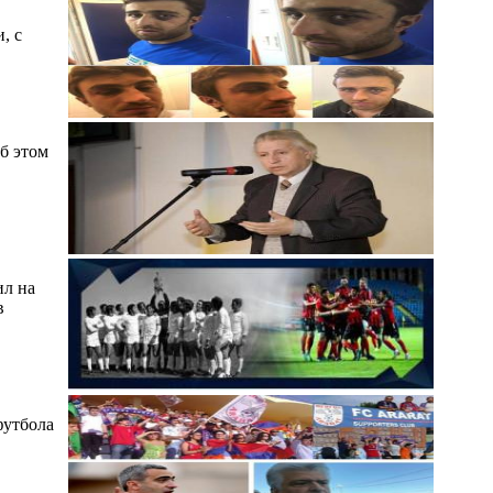
, с
Об этом
ил на
в
футбола