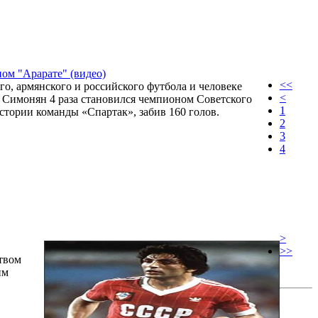
ом "Арарате" (видео)
<<
го, армянского и российского футбола и человеке
<
Симонян 4 раза становился чемпионом Советского
1
стории команды «Спартак», забив 160 голов.
2
3
4
>
>>
твом
им