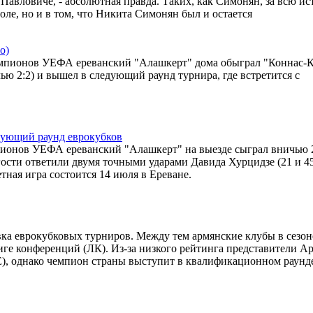
е Павловиче, - абсолютная правда. Таких, как Симонян, за всю и
оле, но и в том, что Никита Симонян был и остается
о)
емпионов УЕФА ереванский "Алашкерт" дома обыграл "Коннас-
ью 2:2) и вышел в следующий раунд турнира, где встретится с
дующий раунд еврокубков
ионов УЕФА ереванский "Алашкерт" на выезде сыграл вничью 2
гости ответили двумя точными ударами Давида Хурцидзе (21 и 45
тная игра состоится 14 июля в Ереване.
ка еврокубковых турниров. Между тем армянские клубы в сезон
ге конференций (ЛК). Из-за низкого рейтинга представители А
ЛЕ), однако чемпион страны выступит в квалификационном раунд