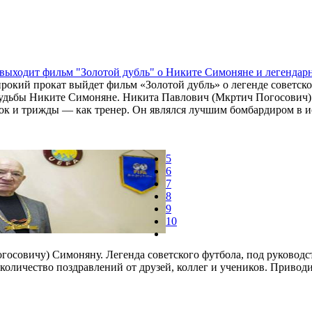
выходит фильм "Золотой дубль" о Никите Симоняне и легендарн
ирокий прокат выйдет фильм «Золотой дубль» о легенде советско
удьбы Никите Симоняне. Никита Павлович (Мкртич Погосович) 
ок и трижды — как тренер. Он являлся лучшим бомбардиром в и
5
6
7
8
9
10
госовичу) Симоняну. Легенда советского футбола, под руководс
 количество поздравлений от друзей, коллег и учеников. Привод