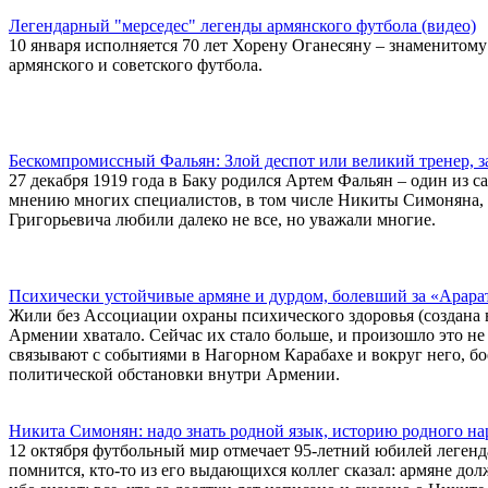
Легендарный "мерседес" легенды армянского футбола (видео)
10 января исполняется 70 лет Хорену Оганесяну – знаменитом
армянского и советского футбола.
Бескомпромиссный Фальян: Злой деспот или великий тренер, 
27 декабря 1919 года в Баку родился Артем Фальян – один из 
мнению многих специалистов, в том числе Никиты Симоняна, 
Григорьевича любили далеко не все, но уважали многие.
Психически устойчивые армяне и дурдом, болевший за «Арара
Жили без Ассоциации охраны психического здоровья (создана в
Армении хватало. Сейчас их стало больше, и произошло это не
связывают с событиями в Нагорном Карабахе и вокруг него, б
политической обстановки внутри Армении.
Никита Симонян: надо знать родной язык, историю родного на
12 октября футбольный мир отмечает 95-летний юбилей леген
помнится, кто-то из его выдающихся коллег сказал: армяне до