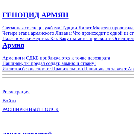
ГЕНОЦИД АРМЯН
Связанная со спецслужбами Турции Лилит Мкртчян прочитала
Четыре этапа армянского Ливана: Что происходит с одной из 
Палач в маске жертвы: Как Баку пытается присвоить Освенцим
Армия
Армения и ОДКБ приближаются к точке невозврата
Пашинян, ты предал солдат, армию и страну!
Иллюзия безопасности: Правительство Пашиняна оставляет А
Регистрация
Войти
РАСШИРЕННЫЙ ПОИСК
лента новостей