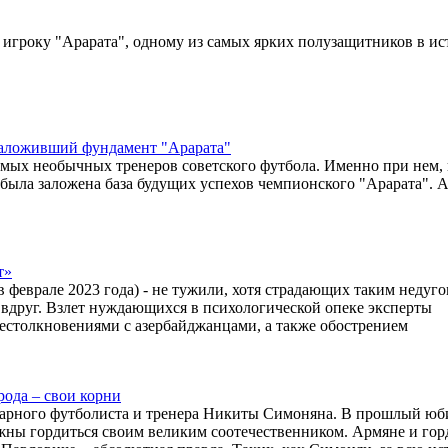
у игроку "Арарата", одному из самых ярких полузащитников в и
заложивший фундамент "Арарата"
самых необычных тренеров советского футбола. Именно при нем,
была заложена база будущих успехов чемпионского "Арарата". 
т»
 феврале 2023 года) - не тужили, хотя страдающих таким недуго
 вдруг. Взлет нуждающихся в психологической опеке эксперты
оестолкновениями с азербайджанцами, а также обострением
рода – свои корни
дарного футболиста и тренера Никиты Симоняна. В прошлый юб
лжны гордиться своим великим соотечественником. Армяне и горд