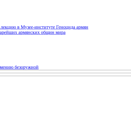
 лекцию в Музее-институте Геноцида армян
старейших армянских общин мира
рмению безоружной