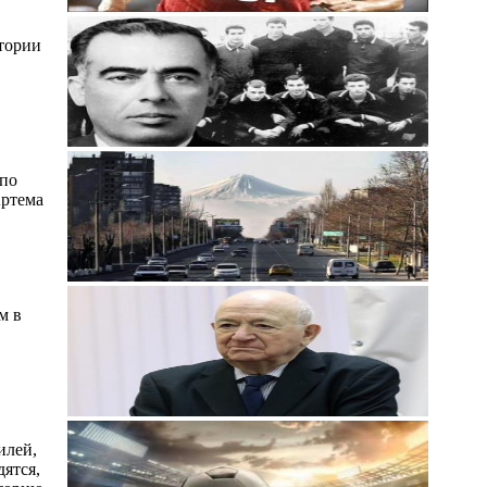
стории
 по
Артема
м в
илей,
ятся,