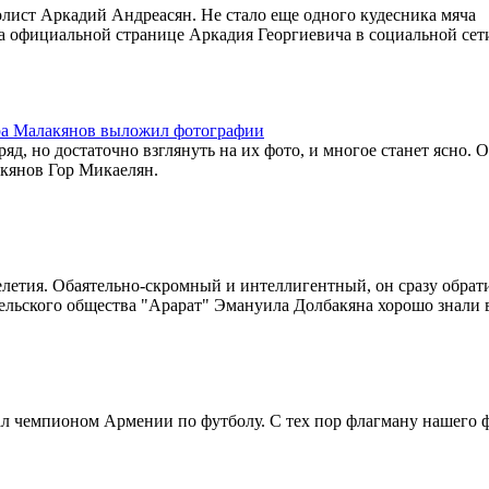
олист Аркадий Андреасян. Не стало еще одного кудесника мяча
а официальной странице Аркадия Георгиевича в социальной сети
гара Малакянов выложил фотографии
яд, но достаточно взглянуть на их фото, и многое станет ясно. 
акянов Гор Микаелян.
елетия. Обаятельно-скромный и интеллигентный, он сразу обрат
ельского общества "Арарат" Эмануила Долбакяна хорошо знали 
тал чемпионом Армении по футболу. С тех пор флагману нашего 