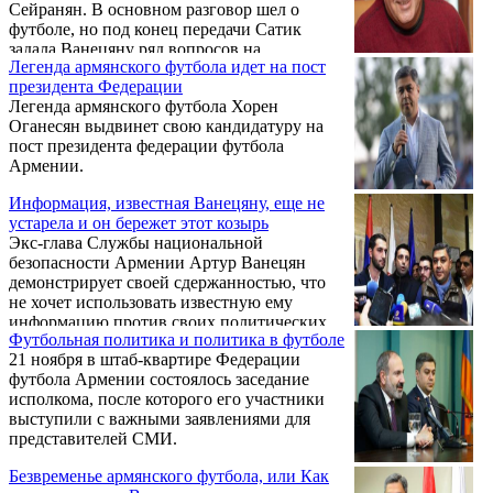
Сейранян. В основном разговор шел о
футболе, но под конец передачи Сатик
задала Ванецяну ряд вопросов на
Легенда армянского футбола идет на пост
политические темы, несмотря на нежелание
президента Федерации
экс-главы СНБ на них отвечать. По крайней
Легенда армянского футбола Хорен
мере он так сказал и на большинство
Оганесян выдвинет свою кандидатуру на
заданных вопросов действительно не
пост президента федерации футбола
ответил, но… Зачастую молчание экс-главы
Армении.
СНБ говорит больше, чем словоблудие
иных.
Информация, известная Ванецяну, еще не
устарела и он бережет этот козырь
Экс-глава Службы национальной
безопасности Армении Артур Ванецян
демонстрирует своей сдержанностью, что
не хочет использовать известную ему
информацию против своих политических
Футбольная политика и политика в футболе
оппонентов. Об этом в беседе с
21 ноября в штаб-квартире Федерации
корреспондентом Sputnik Армения сказал
футбола Армении состоялось заседание
эксперт Института Кавказа Грант
исполкома, после которого его участники
Микаелян, комментируя интервью экс-
выступили с важными заявлениями для
главы Службы нацбезопасности (СНБ) и
представителей СМИ.
экс-главы Федерации футбола Армении
(ФФА) телеканалу "Армньюз".
Безвременье армянского футбола, или Как