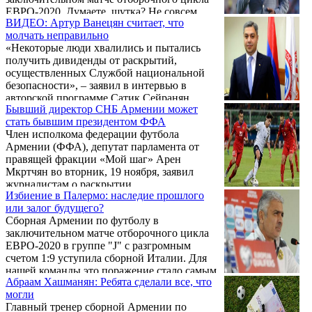
ЕВРО-2020. Думаете, шутка? Не совсем,
ВИДЕО: Артур Ванецян считает, что
ибо вот что на днях случилось в
молчать неправильно
итальянском футболе. .
«Некоторые люди хвалились и пытались
получить дивиденды от раскрытий,
осуществленных Службой национальной
безопасности», – заявил в интервью в
авторской программе Сатик Сейранян
Бывший директор СНБ Армении может
«Pressing» бывший директор Службы
стать бывшим президентом ФФА
национальной безопасности (СНБ),
Член исполкома федерации футбола
председатель Федерации футбола Армении
Армении (ФФА), депутат парламента от
(ФФА) Артур Ванецян.
правящей фракции «Мой шаг» Арен
Мкртчян во вторник, 19 ноября, заявил
журналистам о раскрытии
Избиение в Палермо: наследие прошлого
правоохранителями целой схемы
или залог будущего?
договорных матчей в стране.
Сборная Армении по футболу в
заключительном матче отборочного цикла
ЕВРО-2020 в группе "J" с разгромным
счетом 1:9 уступила сборной Италии. Для
нашей команды это поражение стало самым
Абраам Хашманян: Ребята сделали все, что
крупным в истории. Ранее национальная
могли
сборная со счетом 0:7 проигрывала
Главный тренер сборной Армении по
командам Чили и Грузии в товарищеских