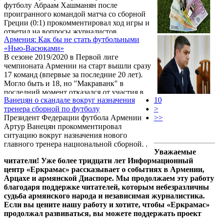
футболу Абраам Хашманян после
матчах 1997 года. .
проигранного командой матча со сборной
Греции (0:1) прокомментировал ход игры и
ответил на вопросы журналистов. .
Армения: Как бы не стать футбольными
«Нью-Васюками»
В сезоне 2019/2020 в Первой лиге
чемпионата Армении на старт вышли сразу
17 команд (впервые за последние 20 лет).
Могло быть и 18, но "Макраванк" в
последний момент отказался от участия в
Ванецян о скандале вокруг назначения
10
турнире.
тренера сборной по футболу
>
Президент Федерации футбола Армении
>>
Артур Ванецян прокомментировал
ситуацию вокруг назначения нового
главного тренера национальной сборной. .
Уважаемые
читатели! Уже более тридцати лет Информационный
центр «Еркрамас» рассказывает о событиях в Армении,
Арцахе и армянской Диаспоре. Мы продолжаем эту работу
благодаря поддержке читателей, которым небезразличны
судьба армянского народа и независимая журналистика.
Если вы цените нашу работу и хотите, чтобы «Еркрамас»
продолжал развиваться, вы можете поддержать проект