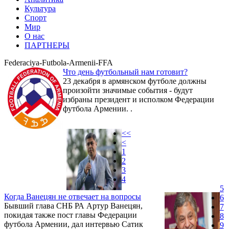
Культура
Спорт
Мир
О нас
ПАРТНЕРЫ
Federaciya-Futbola-Armenii-FFA
Что день футбольный нам готовит?
23 декабря в армянском футболе должны
произойти значимые события - будут
избраны президент и исполком Федерации
футбола Армении. .
<<
<
1
2
3
4
5
Когда Ванецян не отвечает на вопросы
6
Бывший глава СНБ РА Артур Ванецян,
7
покидая также пост главы Федерации
8
футбола Армении, дал интервью Сатик
9