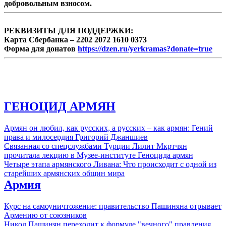
добровольным взносом.
РЕКВИЗИТЫ ДЛЯ ПОДДЕРЖКИ:
Карта Сбербанка – 2202 2072 1610 0373
Форма для донатов
https://dzen.ru/yerkramas?donate=true
ГЕНОЦИД АРМЯН
Армян он любил, как русских, а русских – как армян: Гений
права и милосердия Григорий Джаншиев
Связанная со спецслужбами Турции Лилит Мкртчян
прочитала лекцию в Музее-институте Геноцида армян
Четыре этапа армянского Ливана: Что происходит с одной из
старейших армянских общин мира
Армия
Курс на самоуничтожение: правительство Пашиняна отрывает
Армению от союзников
Никол Пашинян переходит к формуле "вечного" правления