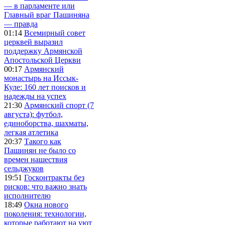
— в парламенте или
Главный враг Пашиняна
— правда
01:14
Всемирный совет
церквей выразил
поддержку Армянской
Апостольской Церкви
00:17
Армянский
монастырь на Иссык-
Куле: 160 лет поисков и
надежды на успех
21:30
Армянский спорт (7
августа): футбол,
единоборства, шахматы,
легкая атлетика
20:37
Такого как
Пашинян не было со
времен нашествия
сельджуков
19:51
Госконтракты без
рисков: что важно знать
исполнителю
18:49
Окна нового
поколения: технологии,
которые работают на уют