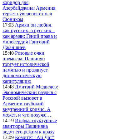
коридор для
Азербайджана: Армения
теряет суверенитет над
Сюником
17:03
Армян он любил,
как русских, а русских –
как армян: Гений права и
милосердия Григорий
Джаншиев
15:40
Розовые очки
премьера: Пашинян
торгует исторической
памятью и празднует
дипломатическую
капитуляцию
14:48
Дмитрий Медведев:
Экономический разрыв с
Россией вызовет в
Армении глубокий
внутренний кризис. А
может, и что похуже…
14:19
Инфраструктурные
авантюры Пашиняна
ведут его режим к краху
13:09
Комитет "Ай Дат"