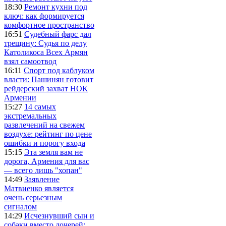
18:30
Ремонт кухни под
ключ: как формируется
комфортное пространство
16:51
Судебный фарс дал
трещину: Судья по делу
Католикоса Всех Армян
взял самоотвод
16:11
Спорт под каблуком
власти: Пашинян готовит
рейдерский захват НОК
Армении
15:27
14 самых
экстремальных
развлечений на свежем
воздухе: рейтинг по цене
ошибки и порогу входа
15:15
Эта земля вам не
дорога, Армения для вас
— всего лишь "хопан"
14:49
Заявление
Матвиенко является
очень серьезным
сигналом
14:29
Исчезнувший сын и
собаки вместо дочерей: