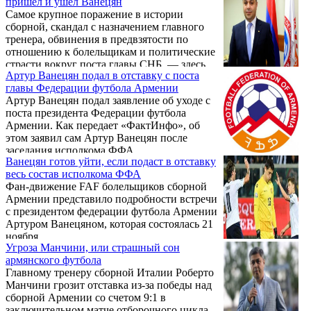
пришел и ушел Ванецян
Самое крупное поражение в истории
сборной, скандал с назначением главного
тренера, обвинения в предвзятости по
отношению к болельщикам и политические
страсти вокруг поста главы СНБ, — здесь
Артур Ванецян подал в отставку с поста
все, чем запомнился бывший председатель
главы Федерации футбола Армении
Федерации футбола Армении Артур
Артур Ванецян подал заявление об уходе с
Ванецян. .
поста президента Федерации футбола
Армении. Как передает «ФактИнфо», об
этом заявил сам Артур Ванецян после
заседания исполкома ФФА.
Ванецян готов уйти, если подаст в отставку
весь состав исполкома ФФА
Фан-движение FAF болельщиков сборной
Армении представило подробности встречи
с президентом федерации футбола Армении
Артуром Ванецяном, которая состоялась 21
ноября. .
Угроза Манчини, или страшный сон
армянского футбола
Главному тренеру сборной Италии Роберто
Манчини грозит отставка из-за победы над
сборной Армении со счетом 9:1 в
заключительном матче отборочного цикла