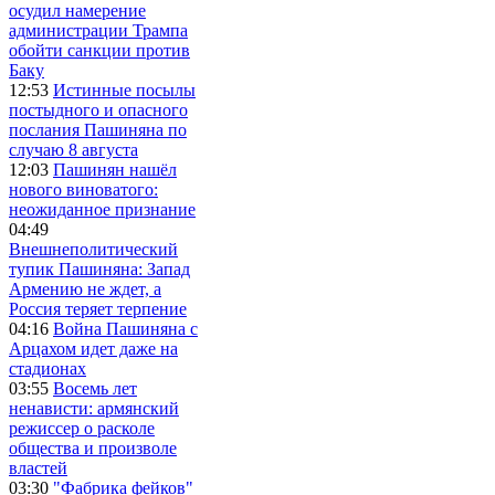
осудил намерение
администрации Трампа
обойти санкции против
Баку
12:53
Истинные посылы
постыдного и опасного
послания Пашиняна по
случаю 8 августа
12:03
Пашинян нашёл
нового виноватого:
неожиданное признание
04:49
Внешнеполитический
тупик Пашиняна: Запад
Армению не ждет, а
Россия теряет терпение
04:16
Война Пашиняна с
Арцахом идет даже на
стадионах
03:55
Восемь лет
ненависти: армянский
режиссер о расколе
общества и произволе
властей
03:30
"Фабрика фейков"