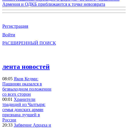
Армения и ОДКБ приближаются к точке невозврата
Регистрация
Войти
РАСШИРЕННЫЙ ПОИСК
лента новостей
08:05
Яков Кедми:
Пашинян оказался в
безвыходном положении
со всех сторон
00:01
Хранители
традиций из Чалтыря:
семья донских армян
признана лучшей в
России
20:33
Забвение Арцаха и