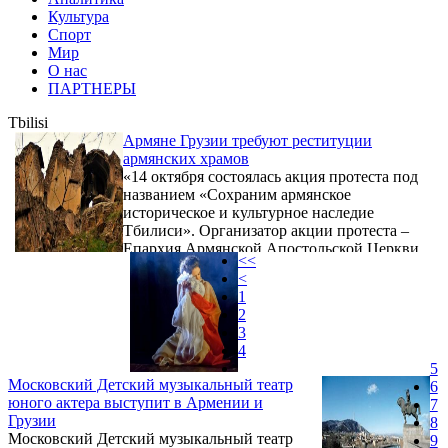
Культура
Спорт
Мир
О нас
ПАРТНЕРЫ
Tbilisi
Армяне Грузии требуют реституции
армянских храмов
«14 октября состоялась акция протеста под
названием «Сохраним армянское
историческое и культурное наследие
Тбилиси». Организатор акции протеста –
Епархия Армянской Апостольской Церкви
<<
в Грузии.
<
1
2
3
4
5
Московский Детский музыкальный театр
6
юного актера выступит в Армении и
7
Грузии
8
Московский Детский музыкальный театр
9