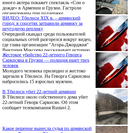
юного актера покажет спектакль «Сон о
дожде» в Армении и Грузии. Гастроли
организованы при поддержке
ВИДЕО: Тбилиси XIX в. – армянский
Министерства культуры Российской
город: в соцсетях затравили армянку за
Федерации. В основе музыкально-
неугодную реплику
пластического спектакля русский фольклор,
Очередной скандал среди пользователей
оригинальное пластическое решение,
социальных сетей разгорелся вокруг видео,
многоголосное народное пение (а капелла),
где глава организации "Агора-Джорджия"
молитвы, плачи, обрядовые песни.
Виктория Максоева рассказывает историю
Жестокое убийство 22-летнего Геворга
Тбилиси, в строительстве которого
Саркисяна в Грузии — полиция ищет трех
большую роль сыграли армяне.
человек
Молодого человека прилюдно и жестоко
зарезали в Тбилиси. На Геворга Саркисяна
набросились 15 взрослых мужчин.
В Тбилиси убит 22-летний армянин
В Тбилиси около собственного дома убит
22-летний Геворк Саркисян. Об этом
сообщает телекомпания Rustavi 2.
Какое решение вынесла судья по армянской