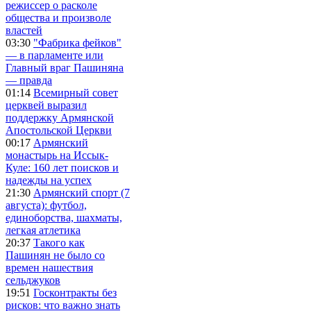
режиссер о расколе
общества и произволе
властей
03:30
"Фабрика фейков"
— в парламенте или
Главный враг Пашиняна
— правда
01:14
Всемирный совет
церквей выразил
поддержку Армянской
Апостольской Церкви
00:17
Армянский
монастырь на Иссык-
Куле: 160 лет поисков и
надежды на успех
21:30
Армянский спорт (7
августа): футбол,
единоборства, шахматы,
легкая атлетика
20:37
Такого как
Пашинян не было со
времен нашествия
сельджуков
19:51
Госконтракты без
рисков: что важно знать