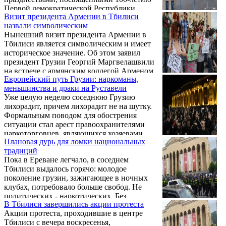
Первой демократической Республики
Визит президента Армении в Тбилиси
Грузия, посетил церковь Сурб Геворк,
назвали символическим
являющуюся резиденцией предстоятеля
Нынешний визит президента Армении в
Грузинской епархии Армянской
Тбилиси является символическим и имеет
Апостольской церкви. Он встретился с
историческое значение. Об этом заявил
представителями армянской общины
президент Грузии Георгий Маргвелашвили
Грузии, сообщает пресс-служба президента
на встрече с армянским коллегой Арменом
Армении.
Европейский путь Грузии: наркоманы,
Саркисяном, сообщили корреспонденту ИА
меньшинства и драки на Руставели
REGNUM в пресс-службе главы
Уже целую неделю соседнюю Грузию
государства.
лихорадит, причем лихорадит не на шутку.
Формальным поводом для обострения
ситуации стал арест правоохранителями
наркоторговцев, являющихся хозяевами
Плановая дурь для ломки национальных
жизни в двух популярных ночных клубах
традиций
Тбилиси "Басиани" и "Галери".
Пока в Ереване легчало, в соседнем
Тбилиси выдалось горячо: молодое
поколение грузин, зажигающее в ночных
клубах, потребовало больше свобод. Не
политических - наркотических. Без
В Тбилиси завершились акции протеста
призывов отправить в отставку премьер-
Акции протеста, проходившие в центре
министра и руководителя МВД республики
Тбилиси с вечера воскресенья,
тем не менее не обошлось.