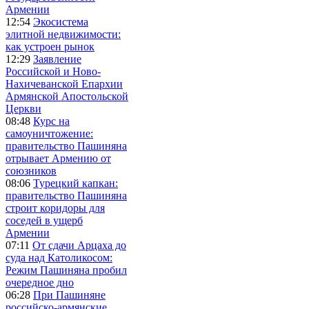
Армении
12:54
Экосистема
элитной недвижимости:
как устроен рынок
12:29
Заявление
Российской и Ново-
Нахичеванской Епархии
Армянской Апостольской
Церкви
08:48
Курс на
самоуничтожение:
правительство Пашиняна
отрывает Армению от
союзников
08:06
Турецкий капкан:
правительство Пашиняна
строит коридоры для
соседей в ущерб
Армении
07:11
От сдачи Арцаха до
суда над Католикосом:
Режим Пашиняна пробил
очередное дно
06:28
При Пашиняне
российско-армянские