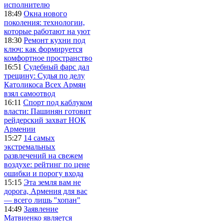
исполнителю
18:49
Окна нового
поколения: технологии,
которые работают на уют
18:30
Ремонт кухни под
ключ: как формируется
комфортное пространство
16:51
Судебный фарс дал
трещину: Судья по делу
Католикоса Всех Армян
взял самоотвод
16:11
Спорт под каблуком
власти: Пашинян готовит
рейдерский захват НОК
Армении
15:27
14 самых
экстремальных
развлечений на свежем
воздухе: рейтинг по цене
ошибки и порогу входа
15:15
Эта земля вам не
дорога, Армения для вас
— всего лишь "хопан"
14:49
Заявление
Матвиенко является