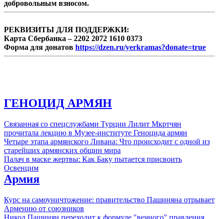
добровольным взносом.
РЕКВИЗИТЫ ДЛЯ ПОДДЕРЖКИ:
Карта Сбербанка – 2202 2072 1610 0373
Форма для донатов
https://dzen.ru/yerkramas?donate=true
ГЕНОЦИД АРМЯН
Связанная со спецслужбами Турции Лилит Мкртчян
прочитала лекцию в Музее-институте Геноцида армян
Четыре этапа армянского Ливана: Что происходит с одной из
старейших армянских общин мира
Палач в маске жертвы: Как Баку пытается присвоить
Освенцим
Армия
Курс на самоуничтожение: правительство Пашиняна отрывает
Армению от союзников
Никол Пашинян переходит к формуле "вечного" правления