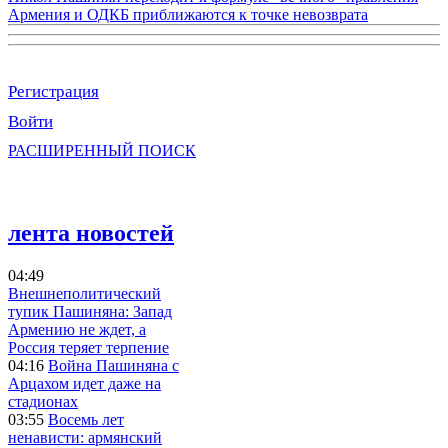
Армения и ОДКБ приближаются к точке невозврата
Регистрация
Войти
РАСШИРЕННЫЙ ПОИСК
лента новостей
04:49
Внешнеполитический
тупик Пашиняна: Запад
Армению не ждет, а
Россия теряет терпение
04:16
Война Пашиняна с
Арцахом идет даже на
стадионах
03:55
Восемь лет
ненависти: армянский