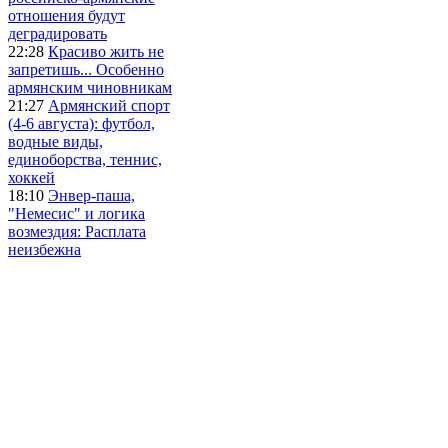
отношения будут
деградировать
22:28
Красиво жить не
запретишь... Особенно
армянским чиновникам
21:27
Армянский спорт
(4-6 августа): футбол,
водные виды,
единоборства, теннис,
хоккей
18:10
Энвер-паша,
"Немесис" и логика
возмездия: Расплата
неизбежна