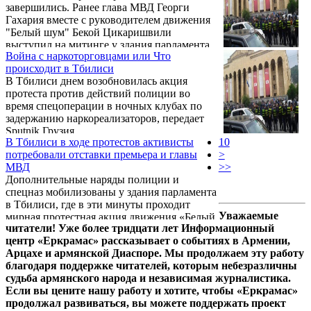
завершились. Ранее глава МВД Георги
Гахария вместе с руководителем движения
"Белый шум" Бекой Цикаришвили
выступил на митинге у здания парламента.
Война с наркоторговцами или Что
Министр предложил "спокойно завершить
происходит в Тбилиси
сегодняшний вечер" и "перевести диалог в
В Тбилиси днем возобновилась акция
рабочий режим", а также заявил, что власти
протеста против действий полиции во
"готовы к реформированию
время спецоперации в ночных клубах по
наркополитики". В свою очередь
задержанию наркореализаторов, передает
Цикаришвили сообщил, что следующий
Sputnik Грузия.
митинг движения "Белый шум" состоится
В Тбилиси в ходе протестов активисты
10
19 мая" и на нем "будет объявлено о ...
потребовали отставки премьера и главы
>
МВД
>>
Дополнительные наряды полиции и
спецназ мобилизованы у здания парламента
в Тбилиси, где в эти минуты проходит
Уважаемые
мирная протестная акция движения «Белый
читатели! Уже более тридцати лет Информационный
шум», сообщает Новости- Грузия. На фото,
центр «Еркрамас» рассказывает о событиях в Армении,
которые распространяет радио «Пирвели»,
Арцахе и армянской Диаспоре. Мы продолжаем эту работу
видно, что отряды спецназа дислоцированы
благодаря поддержке читателей, которым небезразличны
на улицах, которые ведут к проспекту
судьба армянского народа и независимая журналистика.
Руставели, в том числе у церкви Кашвети.
Если вы цените нашу работу и хотите, чтобы «Еркрамас»
продолжал развиваться, вы можете поддержать проект