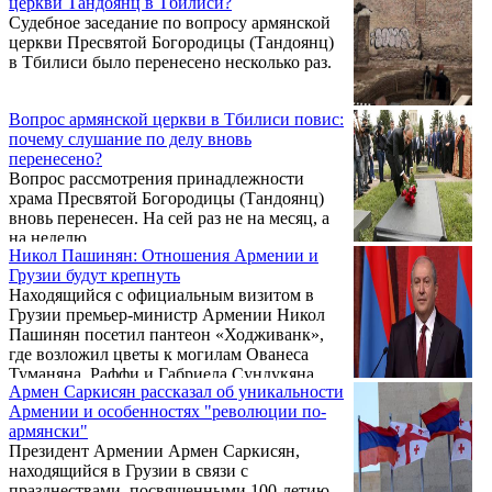
церкви Тандоянц в Тбилиси?
Судебное заседание по вопросу армянской
церкви Пресвятой Богородицы (Тандоянц)
в Тбилиси было перенесено несколько раз.
Вопрос армянской церкви в Тбилиси повис:
почему слушание по делу вновь
перенесено?
Вопрос рассмотрения принадлежности
храма Пресвятой Богородицы (Тандоянц)
вновь перенесен. На сей раз не на месяц, а
на неделю.
Никол Пашинян: Отношения Армении и
Грузии будут крепнуть
Находящийся с официальным визитом в
Грузии премьер-министр Армении Никол
Пашинян посетил пантеон «Ходживанк»,
где возложил цветы к могилам Ованеса
Туманяна, Раффи и Габриела Сундукяна,
Армен Саркисян рассказал об уникальности
воздав дань уважения памяти армянских
Армении и особенностях "революции по-
классиков.
армянски"
Президент Армении Армен Саркисян,
находящийся в Грузии в связи с
празднествами, посвященными 100-летию