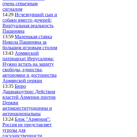
очень серьезным
сигналом
14:29
Исчезнувший сын и
собаки вместо дочерей:
Виртуальная реальность
Пашиняна
13:59
Маленькая ставка
Никола Пашиняна за
большим игровым столом
13:43
Армянский
патриархат Иерусалима:
Нужно встать на защиту
свободы, единства,
автономии и достоинства
Армянской церкви
13:35
Бюро
Дашнакцутюн: Действия
властей Армении против
Церкви
антиконституционны и
антинациональны
13:24
Блок "Армения":
Россия не представляет
угрозы для
государственности