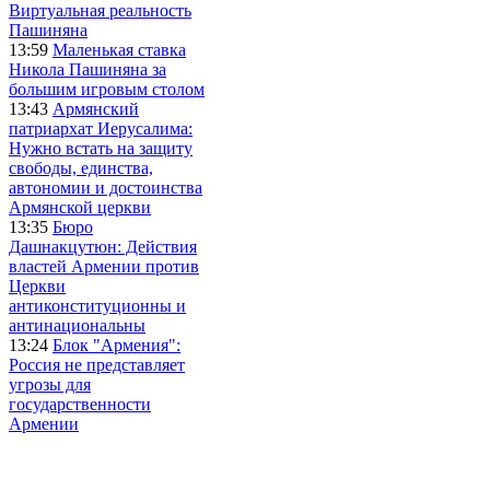
Виртуальная реальность
Пашиняна
13:59
Маленькая ставка
Никола Пашиняна за
большим игровым столом
13:43
Армянский
патриархат Иерусалима:
Нужно встать на защиту
свободы, единства,
автономии и достоинства
Армянской церкви
13:35
Бюро
Дашнакцутюн: Действия
властей Армении против
Церкви
антиконституционны и
антинациональны
13:24
Блок "Армения":
Россия не представляет
угрозы для
государственности
Армении