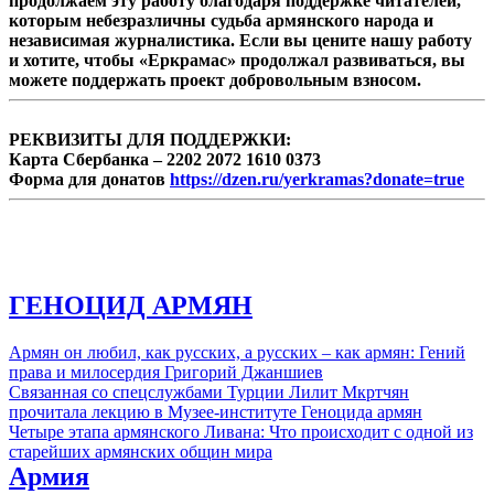
продолжаем эту работу благодаря поддержке читателей,
уроженцами бывших союзных республик,
которым небезразличны судьба армянского народа и
которые представляют другие страны.
независимая журналистика. Если вы цените нашу работу
Возглавляет десятку армянский боксер
и хотите, чтобы «Еркрамас» продолжал развиваться, вы
Артур Абрахам (Германия). На 7-ом месте
можете поддержать проект добровольным взносом.
Вик Дарчинян, представляющий
Австралию.
РЕКВИЗИТЫ ДЛЯ ПОДДЕРЖКИ:
Карта Сбербанка – 2202 2072 1610 0373
Форма для донатов
https://dzen.ru/yerkramas?donate=true
ГЕНОЦИД АРМЯН
Армян он любил, как русских, а русских – как армян: Гений
права и милосердия Григорий Джаншиев
Связанная со спецслужбами Турции Лилит Мкртчян
прочитала лекцию в Музее-институте Геноцида армян
Четыре этапа армянского Ливана: Что происходит с одной из
старейших армянских общин мира
Армия