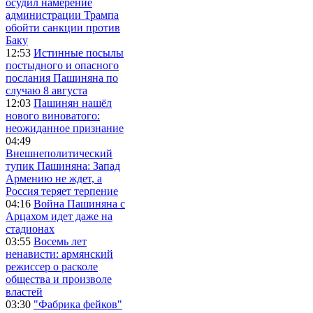
осудил намерение
администрации Трампа
обойти санкции против
Баку
12:53
Истинные посылы
постыдного и опасного
послания Пашиняна по
случаю 8 августа
12:03
Пашинян нашёл
нового виноватого:
неожиданное признание
04:49
Внешнеполитический
тупик Пашиняна: Запад
Армению не ждет, а
Россия теряет терпение
04:16
Война Пашиняна с
Арцахом идет даже на
стадионах
03:55
Восемь лет
ненависти: армянский
режиссер о расколе
общества и произволе
властей
03:30
"Фабрика фейков"