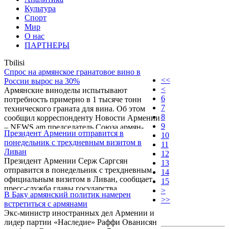
Культура
Спорт
Мир
О нас
ПАРТНЕРЫ
Tbilisi
Спрос на армянское гранатовое вино в
<<
России вырос на 30%
<
Армянские виноделы испытывают
6
потребность примерно в 1 тысяче тонн
7
технического граната для вина. Об этом
8
сообщил корреспонденту Новости Армении
9
– NEWS.am председатель Союза армян-
Президент Армении отправится в
10
виноделов Аваг Арутюнян.
понедельник с трехдневным визитом в
11
Ливан
12
Президент Армении Серж Саргсян
13
отправится в понедельник с трехдневным
14
официальным визитом в Ливан, сообщает
15
пресс-служба главы государства.
>
В Баку армянский политик намерен
>>
встретиться с армянами
Экс-министр иностранных дел Армении и
лидер партии «Наследие» Раффи Ованисян