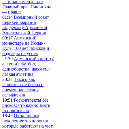
— в парламенте или
Главный враг Пашиняна
— правда
01:14
Всемирный совет
церквей выразил
поддержку Армянской
Апостольской Церкви
00:17
Армянский
монастырь на Иссык-
Куле: 160 лет поисков и
надежды на успех
21:30
Армянский спорт (7
августа): футбол,
единоборства, шахматы,
легкая атлетика
20:37
Такого как
Пашинян не было со
времен нашествия
сельджуков
19:51
Госконтракты без
рисков: что важно знать
исполнителю
18:49
Окна нового
поколения: технологии,
которые работают на уют