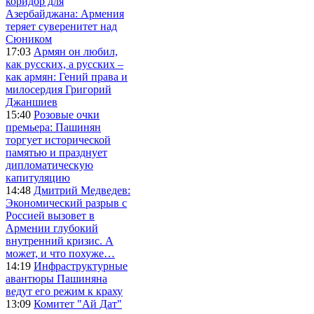
коридор для
Азербайджана: Армения
теряет суверенитет над
Сюником
17:03
Армян он любил,
как русских, а русских –
как армян: Гений права и
милосердия Григорий
Джаншиев
15:40
Розовые очки
премьера: Пашинян
торгует исторической
памятью и празднует
дипломатическую
капитуляцию
14:48
Дмитрий Медведев:
Экономический разрыв с
Россией вызовет в
Армении глубокий
внутренний кризис. А
может, и что похуже…
14:19
Инфраструктурные
авантюры Пашиняна
ведут его режим к краху
13:09
Комитет "Ай Дат"