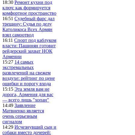
18:30
Ремонт кухни под
ключ: как формируется
комфортное пространство
16:51
Судебный фарс дал
трещину: Судья по делу
Католикоса Всех Армян
взял самоотвод
16:11
Спорт под каблуком
власти: Пашинян готовит
рейдерский захват НОК
Армении
15:27
14 самых
экстремальных
развлечений на свежем
воздухе: рейтинг по цене
ошибки и порогу входа
15:15
Эта земля вам не
дорога, Армения для вас
— всего лишь "хопан"
14:49
Заявление
Матвиенко является
очень серьезным
сигналом
14:29
Исчезнувший сын и
собаки вместо дочерей: