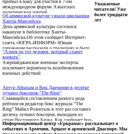
прибыл в Баку для участия в 7-ом
Уважаемые
международном форуме Азиатских
читатели! Уже
политических партий.
более тридцати
Об армянской культуре узнали школьники
лет
Ханты-Мансийска
День армянской культуры состоялся
накануне в библиотеке Ханты-
Мансийска.Об этом сообщает Интернет-
газета «ЮГРА-ИНФОРМ» Юным
горожанам рассказали о традициях и быте
“Алиев не тот человек, который станет
армян, познакомили с особенностями
воевать”
национального костюма и легендами
Азербайджанские военные эксперты
древнего народа.
исключают вероятность возобновления
военных действий
Артур Абрахам и Вик Дарчинян в десятке
лучших боксеров “The Ring”
Славящийся составлением разного рода
рейтингов редактор бокс журнала “The
Ring” Майкл Розенталь в этот раз составил
десятку лучших боксеров, выходцев из
стран Восточного Блока. Как сообщает box-
Информационный центр «Еркрамас» рассказывает о
club.ru, в Топ 10 представлены боксеры с
событиях в Армении, Арцахе и армянской Диаспоре. Мы
постсоветского пространства, являющиеся