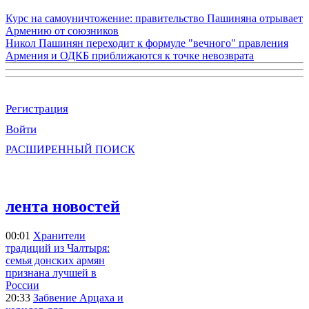
Курс на самоуничтожение: правительство Пашиняна отрывает
Армению от союзников
Никол Пашинян переходит к формуле "вечного" правления
Армения и ОДКБ приближаются к точке невозврата
Регистрация
Войти
РАСШИРЕННЫЙ ПОИСК
лента новостей
00:01
Хранители
традиций из Чалтыря:
семья донских армян
признана лучшей в
России
20:33
Забвение Арцаха и