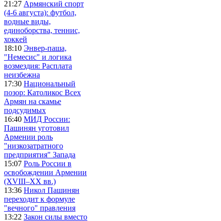
21:27
Армянский спорт
(4-6 августа): футбол,
водные виды,
единоборства, теннис,
хоккей
18:10
Энвер-паша,
"Немесис" и логика
возмездия: Расплата
неизбежна
17:30
Национальный
позор: Католикос Всех
Армян на скамье
подсудимых
16:40
МИД России:
Пашинян уготовил
Армении роль
"низкозатратного
предприятия" Запада
15:07
Роль России в
освобождении Армении
(XVIII–XX вв.)
13:36
Никол Пашинян
переходит к формуле
"вечного" правления
13:22
Закон силы вместо