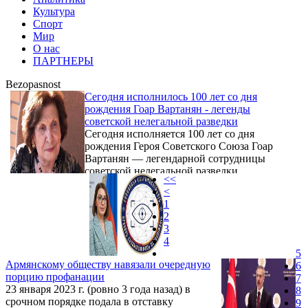
Культура
Спорт
Мир
О нас
ПАРТНЕРЫ
Bezopasnost
Сегодня исполнилось 100 лет со дня
рождения Гоар Вартанян - легенды
советской нелегальной разведки
Сегодня исполняется 100 лет со дня
рождения Героя Советского Союза Гоар
Вартанян — легендарной сотрудницы
советской нелегальной разведки.
<<
Воспоминания о ней опубликовало
<
посольство России в Армении.
1
2
3
4
5
Армянскому обществу навязали очередную
6
порцию профанации
7
23 января 2023 г. (ровно 3 года назад) в
8
срочном порядке подала в отставку
9