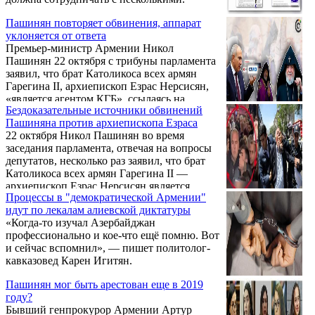
Пашинян повторяет обвинения, аппарат
уклоняется от ответа
Премьер-министр Армении Никол
Пашинян 22 октября с трибуны парламента
заявил, что брат Католикоса всех армян
Гарегина II, архиепископ Езрас Нерсисян,
«является агентом КГБ», ссылаясь на
Бездоказательные источники обвинений
«появившуюся в СМИ информацию».
Пашиняна против архиепископа Езраса
22 октября Никол Пашинян во время
заседания парламента, отвечая на вопросы
депутатов, несколько раз заявил, что брат
Католикоса всех армян Гарегина II —
архиепископ Езрас Нерсисян является
Процессы в "демократической Армении"
агентом КГБ. При этом Пашинян сослался
идут по лекалам алиевской диктатуры
на «появившиеся в прессе» сведения.
«Когда-то изучал Азербайджан
профессионально и кое-что ещё помню. Вот
и сейчас вспомнил», — пишет политолог-
кавказовед Карен Игитян.
Пашинян мог быть арестован еще в 2019
году?
Бывший генпрокурор Армении Артур