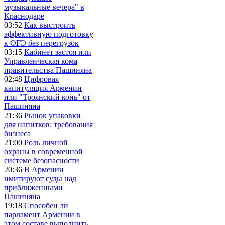
музыкальные вечера" в
Краснодаре
03:52
Как выстроить
эффективную подготовку
к ОГЭ без перегрузок
03:15
Кабинет застоя или
Управленческая кома
правительства Пашиняна
02:48
Цифровая
капитуляция Армении
или "Троянский конь" от
Пашиняна
21:36
Рынок упаковки
для напитков: требования
бизнеса
21:00
Роль личной
охраны в современной
системе безопасности
20:36
В Армении
имитируют суды над
приближенными
Пашиняна
19:18
Способен ли
парламент Армении в
этом составе выполнить