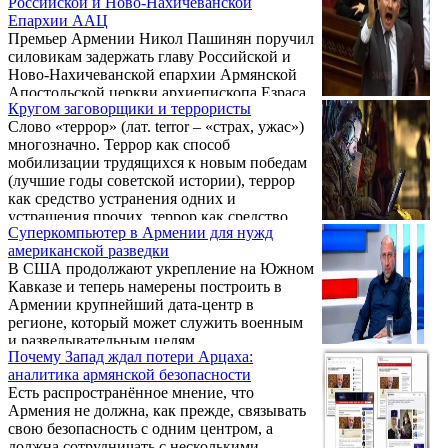
Российской и Ново-Нахичеванской
заявление Никола Пашиняна о том, что
Епархии ААЦ
«епископ Езрас — агент КГБ, разве это не
Премьер Армении Никол Пашинян поручил
самый большой компромат».
силовикам задержать главу Российской и
Ново-Нахичеванской епархии Армянской
Апостольской церкви архиепископа Езраса
Кругом заговорщики и террористы
Нерсисяна (в миру — Мкртич Нерсисян),
Слово «террор» (лат. terror – «страх, ужас»)
родного брата Католикоса всех армян
многозначно. Террор как способ
Гарегина II, по его прибытии в Армению.
мобилизации трудящихся к новым победам
Об этом сообщает газета «Жоховурд» со
(лучшие годы советской истории), террор
ссылкой на источники.
как средство устранения одних и
устрашения прочих, террор как средство
Суперкомпьютер в Армении для нужд
устрашения всего общества; наконец,
американской разведки
устрашение всего общества путем
В США продолжают укрепление на Южном
приписывания террористических
Кавказе и теперь намерены построить в
намерений политическим оппонентам.
Армении крупнейший дата-центр в
Пашинян активно использует террор во
регионе, который может служить военным
всех значениях, кроме первого.
и разведывательным целям.
Почему Запад ждал потери Арцаха:
аналитика армянской безопасности
Есть распространённое мнение, что
Армения не должна, как прежде, связывать
свою безопасность с одним центром, а
должна сотрудничать с несколькими.