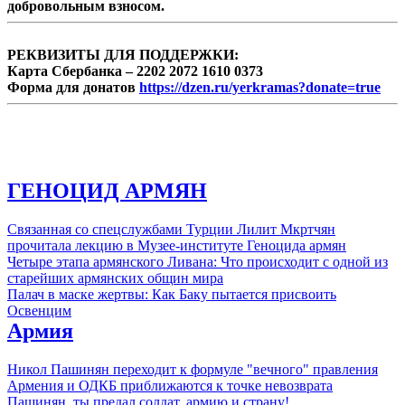
добровольным взносом.
вовлечены службы Интерпола и НАТО.
РЕКВИЗИТЫ ДЛЯ ПОДДЕРЖКИ:
Карта Сбербанка – 2202 2072 1610 0373
Форма для донатов
https://dzen.ru/yerkramas?donate=true
ГЕНОЦИД АРМЯН
Связанная со спецслужбами Турции Лилит Мкртчян
прочитала лекцию в Музее-институте Геноцида армян
Четыре этапа армянского Ливана: Что происходит с одной из
старейших армянских общин мира
Палач в маске жертвы: Как Баку пытается присвоить
Освенцим
Армия
Никол Пашинян переходит к формуле "вечного" правления
Армения и ОДКБ приближаются к точке невозврата
Пашинян, ты предал солдат, армию и страну!