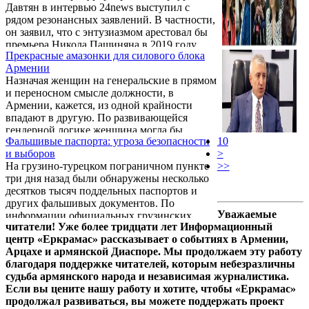
Давтян в интервью 24news выступил с
рядом резонансных заявлений. В частности,
он заявил, что с энтузиазмом арестовал бы
премьера Никола Пашиняна в 2019 году,
Прекрасные амазонки для силового блока
если бы тогдашний глава СНБ Артур
Армении
Ванецян предоставил основания для этого.
Назначая женщин на генеральские в прямом
и переносном смысле должности, в
Армении, кажется, из одной крайности
впадают в другую. По развивающейся
гендерной логике женщина могла бы
Фальшивые паспорта: угроза безопасности
10
вернуться на лесоповал, в шахты, ворочать
и выборов
>
в каменоломнях гранит или командовать
На грузино-турецком пограничном пункте
>>
группой захвата в криминальной полиции.
три дня назад были обнаружены несколько
десятков тысяч поддельных паспортов и
других фальшивых документов. По
Уважаемые
информации официальных грузинских
читатели! Уже более тридцати лет Информационный
сайтов, их пытались ввезти в Грузию в
центр «Еркрамас» рассказывает о событиях в Армении,
ящиках, предназначенных для
Арцахе и армянской Диаспоре. Мы продолжаем эту работу
строительных материалов. Высокое
благодаря поддержке читателей, которым небезразличны
качество документов даже поразило
судьба армянского народа и независимая журналистика.
экспертов - их невозможно выявить с
Если вы цените нашу работу и хотите, чтобы «Еркрамас»
помощью оборудования, установленного на
продолжал развиваться, вы можете поддержать проект
пограничных пунктах. В расследование