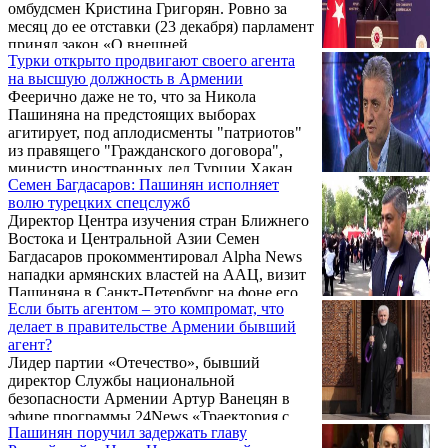
омбудсмен Кристина Григорян. Ровно за
месяц до ее отставки (23 декабря) парламент
принял закон «О внешней
Турки открыто продвигают своего агента
разведывательной деятельности и о Службе
на высшую должность в Армении
внешней разведки». 30 декабря документ
Феерично даже не то, что за Никола
подписал президент, 31 декабря 2023 г. он
Пашиняна на предстоящих выборах
вступил в силу.
агитирует, под аплодисменты "патриотов"
из правящего "Гражданского договора",
министр иностранных дел Турции Хакан
Семен Багдасаров: Пашинян исполняет
Фидан.
волю турецких спецслужб
Директор Центра изучения стран Ближнего
Востока и Центральной Азии Семен
Багдасаров прокомментировал Alpha News
нападки армянских властей на ААЦ, визит
Пашиняна в Санкт-Петербург на фоне его
Если быть агентом – это компромат, что
антироссийских заявлений, отсутствие
делает в правительстве Армении бывший
президента Алиева, жесткое заявление
агент?
советника Верховного лидера Ирана Али
Лидер партии «Отечество», бывший
Акбара Велаяти на встрече с послом
директор Службы национальной
Армении про «Маршрут Трампа», а также
безопасности Армении Артур Ванецян в
могут ли переговоры США и России по
эфире программы 24News «Траектория с
Украине в Майами повлиять на регион
Пашинян поручил задержать главу
Нареком Галстяном» прокомментировал
Южного Кавказа.