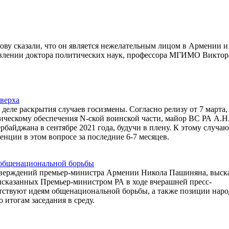
у сказали, что он является нежелательным лицом в Армении и
аявлении доктора политических наук, профессора МГИМО Виктор
 верха
деле раскрытия случаев госизмены. Согласно релизу от 7 марта,
ическому обеспечения N-ской воинской части, майор ВС РА А.Н
байджана в сентябре 2021 года, будучи в плену. К этому случа
енции в этом вопросе за последние 6-7 месяцев.
 общенациональной борьбы
утверждений премьер-министра Армении Никола Пашиняна, выск
ысказанных Премьер-министром РА в ходе вчерашней пресс-
тствуют идеям общенациональной борьбы, а также позиции наро
 итогам заседания в среду.