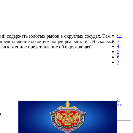
<<
щий содержать золотых рыбок в округлых сосудах. Там
<
 представление об окружающей реальности". Насколько
4
оль искаженное представление об окружающей
5
6
7
>
>>
о