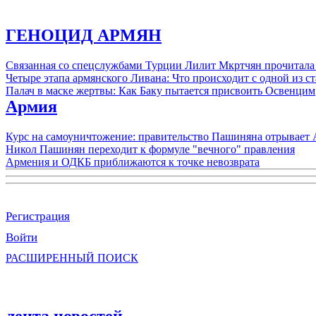
ГЕНОЦИД АРМЯН
Связанная со спецслужбами Турции Лилит Мкртчян прочитала
Четыре этапа армянского Ливана: Что происходит с одной из 
Палач в маске жертвы: Как Баку пытается присвоить Освенцим
Армия
Курс на самоуничтожение: правительство Пашиняна отрывает
Никол Пашинян переходит к формуле "вечного" правления
Армения и ОДКБ приближаются к точке невозврата
Регистрация
Войти
РАСШИРЕННЫЙ ПОИСК
лента новостей