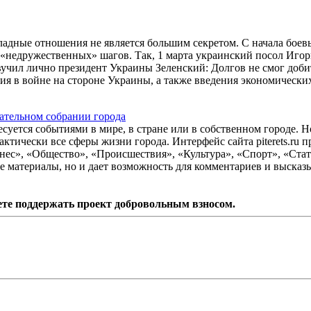
адные отношения не является большим секретом. С начала боев
«недружественных» шагов. Так, 1 марта украинский посол Игор
вучил лично президент Украины Зеленский: Долгов не смог доби
ия в войне на стороне Украины, а также введения экономически
ательном собрании города
есуется событиями в мире, в стране или в собственном городе. 
тически все сферы жизни города. Интерфейс сайта piterets.ru п
нес», «Общество», «Происшествия», «Культура», «Спорт», «Стат
 материалы, но и дает возможность для комментариев и высказ
ете поддержать проект добровольным взносом.