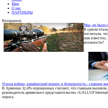
Мир
О нас
ПАРТНЕРЫ
Bezopasnost
Увы, не было 
В одном италь
посчитали, чт
нам известно,
реальности?
Угроза войны, карабахский вопрос и безопасность - главные 
В Армении 32,4% опрошенных считают, что главным вызовом дл
руководитель армянского представительства «GALLUP Internati
опроса.