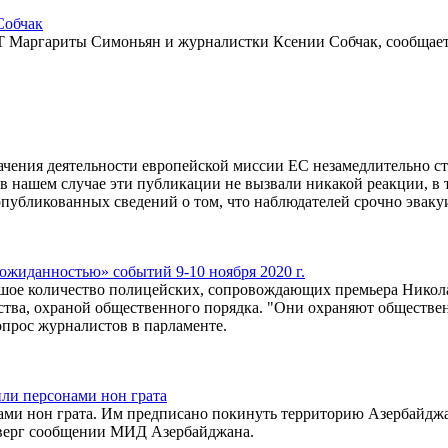
Собчак
RT Маргариты Симоньян и журналистки Ксении Собчак, сообщае
чения деятельности европейской миссии ЕС незамедлительно с
в нашем случае эти публикации не вызвали никакой реакции, в 
опубликованных сведений о том, что наблюдателей срочно эвак
ожиданностью» событий 9-10 ноября 2020 г.
шое количество полицейских, сопровождающих премьера Никол
ства, охраной общественного порядка. "Они охраняют обществ
опрос журналистов в парламенте.
или персонами нон грата
нами нон грата. Им предписано покинуть территорию Азербайдж
етверг сообщении МИД Азербайджана.