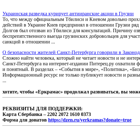
Украинская разведка курирует антииранские акции в Грузии
То, что между официальным Тбилиси и Киевом довольно прохл
действий в Украине Киев предпринял в отношении Грузии ряд 
Долгов был отозван из Тбилиси для консультаций. Причину оз
беспрепятственного выезда грузинских добровольцев для участ
санкций в отношении ...
О безопасности жителей Санкт-Петербурга говорили в Законод
Сложно найти человека, который не читает новости и не интер
Санкт-Петербурга на интернет-издании Питерец.ру охватили фак
и понятный. В разделах – «События в мире», «Политика», «Биз
Информационный ресурс не только публикует новости и разные
...
хотите, чтобы «Еркрамас» продолжал развиваться, вы мож
РЕКВИЗИТЫ ДЛЯ ПОДДЕРЖКИ:
Карта Сбербанка – 2202 2072 1610 0373
Форма для донатов
https://dzen.ru/yerkramas?donate=true