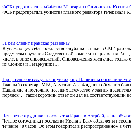
ФСБ предотвратила убийства Маргариты Симоньян и Ксении 
ФСБ предотвратила убийства главного редактора телеканала 
За кем следит иранская разведка?
В уважающем себя государстве опубликованные в СМИ разобла
предметом изучения Следственной комиссии парламента. Увы, 
числе, в виде опровержений. Опровержения коснулись только 
из Сюника и Гегаркуника…
Предатель боится: усиленную охрану Пашиняна объяснили «не
Главный секретарь МВД Армении Ара Фиданян объяснил боль
Пашиняна и постоянно несущих дежурство у здания правитель
порядок", - такой короткий ответ он дал на соответствующий в
Четырех сотрудников посольства Ирана в Азербайджане объяв
Четыре сотрудника посольства Ирана в Баку объявлены персо
течение 48 часов. Об этом говорится в распространенном в ч