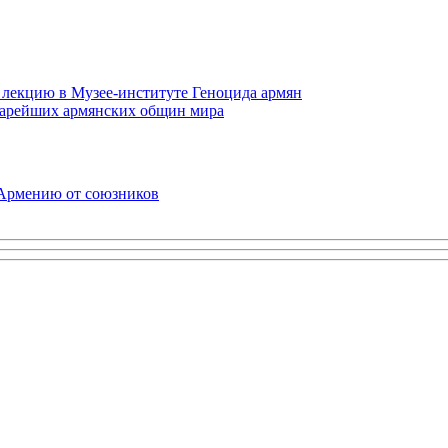
 лекцию в Музее-институте Геноцида армян
старейших армянских общин мира
 Армению от союзников