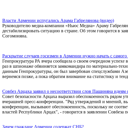
Власти Армении испугались Арама Габрелянова (видео)
Руководителю медиа-компании «Ньюс Медиа» Араму Габрелянов
дестабилизировать ситуацию в стране. Об этом говорится в з
Согомоняна.
Раскрытие случаев госизмен в Армении нужно начать с самого
Генпрокуратура РА вчера сообщила о своем очередном успехе в 
раз в шпионаже обвиняется замкомандира по материально-техн
данным Генпрокуратуры, он был завербован спецслужбами Азер
вернемся позже, а пока обратим внимание на статистику и тенд
Совбез Арцахa заявил о несоответствии слов Пашиняна идеям
Совет безопасности Арцаха выразил обеспокоенность рядом 
вчерашней пресс-конференции. "Ряд утверждений и мнений, в
конференции, вызывают обеспокоенность, поскольку не соотве
властей Республики Арцах", - говорится в заявлении Совбеза по
Зачем граждане Армении содержат СНБ?