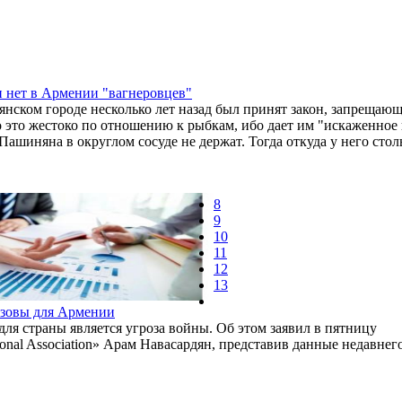
и нет в Армении "вагнеровцев"
янском городе несколько лет назад был принят закон, запрещаю
о это жестоко по отношению к рыбкам, ибо дает им "искаженное
 Пашиняна в округлом сосуде не держат. Тогда откуда у него ст
8
9
10
11
12
13
вызовы для Армении
я страны является угроза войны. Об этом заявил в пятницу
onal Association» Арам Навасардян, представив данные недавнег