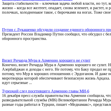
Защита стабильности – ключевая задача любой власти, но тут, 
жизни – когда все желтеет, опадает, снова зеленеет, и растет, 
полочках, холодненькое такое, с бирочками на ногах. Тоже свое
Путин с Лукашенко обсудили создание единого оборонного пр
Президент России Владимир Путин сообщил, что обсудил с бе
оборонного пространства.
Визит Ричарда Мура в Армению хорошего не сулит
Конечно, визит Ричарда Мура в Армению хорошего не сулит. Н
Азербайджан и доходы с него. Не потому, что Баку продал не
потому, что Мур в хороших отношениях с Эрдоганом. И даже н
миротворцы которой обеспечивают безопасную жизнь Арцаха. А 
идут серьезные ...
Турецкий след посетившего Армению главы МИ-6
16 декабря пресс-служба правительства Армении сообщила, ч
разведывательной службы (MI6) Великобритании Ричарда Мур
разные годы работал в Турции, пишет «Медиамакс», представ