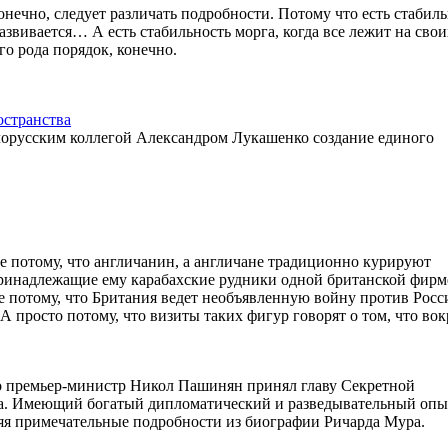
конечно, следует различать подробности. Потому что есть стабил
и развивается… А есть стабильность морга, когда все лежит на сво
го рода порядок, конечно.
остранства
лорусским коллегой Александром Лукашенко создание единого
е потому, что англичанин, а англичане традиционно курируют
 принадлежащие ему карабахские рудники одной британской фирм
е потому, что Британия ведет необъявленную войну против Росс
просто потому, что визиты таких фигур говорят о том, что вок
то премьер-министр Никол Пашинян принял главу Секретной
а. Имеющий богатый дипломатический и разведывательный опы
ляя примечательные подробности из биографии Ричарда Мура.