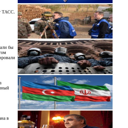
т ТАСС.
тали бы
том
уировали
а
енный
ана в