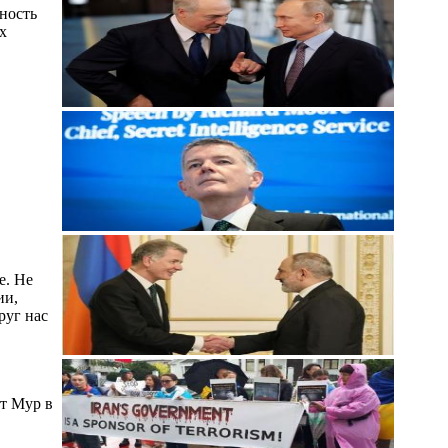
ьность
их
е. Не
ии,
руг нас
т Мур в