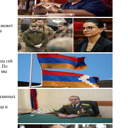
 может
а
 на сей
. По
ю мы
азанных
да и