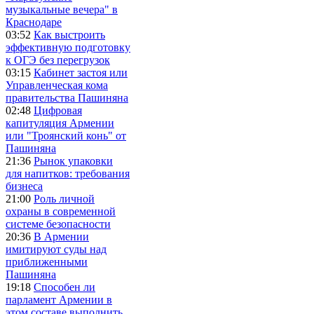
музыкальные вечера" в
Краснодаре
03:52
Как выстроить
эффективную подготовку
к ОГЭ без перегрузок
03:15
Кабинет застоя или
Управленческая кома
правительства Пашиняна
02:48
Цифровая
капитуляция Армении
или "Троянский конь" от
Пашиняна
21:36
Рынок упаковки
для напитков: требования
бизнеса
21:00
Роль личной
охраны в современной
системе безопасности
20:36
В Армении
имитируют суды над
приближенными
Пашиняна
19:18
Способен ли
парламент Армении в
этом составе выполнить