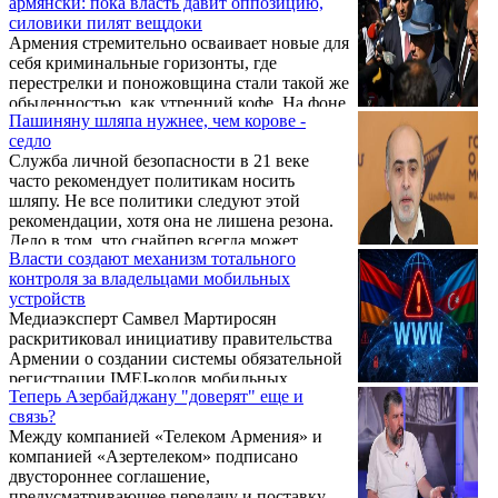
армянски: пока власть давит оппозицию,
экономического союза. Подчеркивается, что
силовики пилят вещдоки
обнуление доходов от участия в
Армения стремительно осваивает новые для
евразийской интеграции не позволит за
себя криминальные горизонты, где
счет членов ЕАЭС обеспечить
перестрелки и поножовщина стали такой же
устойчивость "гребущих" в сторону ЕС
обыденностью, как утренний кофе. На фоне
армянских властей.
Пашиняну шляпа нужнее, чем корове -
резкого всплеска уличной преступности
седло
правоохранительная система страны
Служба личной безопасности в 21 веке
демонстрирует удивительные приоритеты:
часто рекомендует политикам носить
вместо поимки бандитов люди в погонах
шляпу. Не все политики следуют этой
все чаще предпочитают запускать руки в
рекомендации, хотя она не лишена резона.
чужие карманы, причем не выходя из
Дело в том, что снайпер всегда может
собственных кабинетов.
Власти создают механизм тотального
ошибиться, целясь в голову, на которую
контроля за владельцами мобильных
надета шляпа. Имеет место известный
устройств
феномен обмана зрения между пустым
Медиаэксперт Самвел Мартиросян
пространством внутри головного убора и
раскритиковал инициативу правительства
головой. Оно может ввести снайпера в
Армении о создании системы обязательной
заблуждение. Пашинян, как известно,
регистрации IMEI-кодов мобильных
больше всего боится покушений на свою
Теперь Азербайджану "доверят" еще и
телефонов. По его мнению, под предлогом
драгоценную персону. Началось это задолго
связь?
борьбы с «серым» импортом власти создают
до последней ...
Между компанией «Телеком Армения» и
механизм тотального контроля за
компанией «Азертелеком» подписано
владельцами мобильных устройств.
двустороннее соглашение,
предусматривающее передачу и поставку