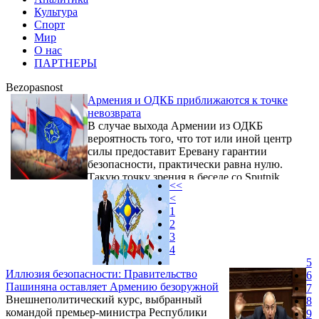
Культура
Спорт
Мир
О нас
ПАРТНЕРЫ
Bezopasnost
Армения и ОДКБ приближаются к точке
невозврата
В случае выхода Армении из ОДКБ
вероятность того, что тот или иной центр
силы предоставит Еревану гарантии
безопасности, практически равна нулю.
Такую точку зрения в беседе со Sputnik
<<
Армения выразил политолог, старший
<
научный сотрудник APRI Armenia
1
Бениамин Погосян. Он также добавил, что
2
ситуация вокруг членства Армении в ОДКБ
3
— это проекция наблюдающегося в
4
последнее время ухудшения армяно-
5
российских отношений.
Иллюзия безопасности: Правительство
6
Пашиняна оставляет Армению безоружной
7
Внешнеполитический курс, выбранный
8
командой премьер-министра Республики
9