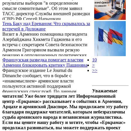
результаты выборов "в определенном
о конкретных лицах необходимо проявлять
смысле сомнительные". Об этом заявил
максимальную осторожность, чтобы не
ТАСС директор Службы внешней разведки
нарушались право на личную и семейную
(СВР) РФ Сергей Нарышкин.
тайну, а также честь, достоинство и доброе
Тень Баку над Ереваном: Что скрывалось за
имя человека. Подобные ошибки и
встречей в Дилижане
упущения, к сожалению, происходили
Визит в Армению помощника президента
неоднократно, в том числе и в период моего
Азербайджана Хикмета Гаджиева и его
...
встреча с секретарем Совета безопасности
Арменом Григоряном вызвали резкую
реакцию в оппозиционных политических
Французская разведка помогает властям
10
кругах и ряде армянских СМИ.
Армении блокировать критику Пашиняна
>
Официальные сообщения о переговорах,
Французское издание Le Journal du
>>
посвященных мирной повестке, были
Dimanche сообщает, что в борьбе с
встречены обвинениями в адрес
«инакомыслием» армянские власти
действующей власти в исполнении
пользуются активной поддержкой
закулисных договоренностей с Баку,
Уважаемые
французских спецслужб. По данным
давлении на внутриполитические процессы
читатели! Уже более тридцати лет Информационный
материала, любая информация, способная
и предательстве национальных интересов
центр «Еркрамас» рассказывает о событиях в Армении,
скомпрометировать премьер-министра
на фоне продолжающегося удержания
Арцахе и армянской Диаспоре. Мы продолжаем эту работу
Никола Пашиняна, теперь проходит через
армянских ...
благодаря поддержке читателей, которым небезразличны
дополнительные фильтры.
судьба армянского народа и независимая журналистика.
Если вы цените нашу работу и хотите, чтобы «Еркрамас»
продолжал развиваться, вы можете поддержать проект