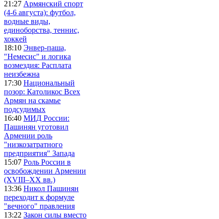
21:27
Армянский спорт
(4-6 августа): футбол,
водные виды,
единоборства, теннис,
хоккей
18:10
Энвер-паша,
"Немесис" и логика
возмездия: Расплата
неизбежна
17:30
Национальный
позор: Католикос Всех
Армян на скамье
подсудимых
16:40
МИД России:
Пашинян уготовил
Армении роль
"низкозатратного
предприятия" Запада
15:07
Роль России в
освобождении Армении
(XVIII–XX вв.)
13:36
Никол Пашинян
переходит к формуле
"вечного" правления
13:22
Закон силы вместо