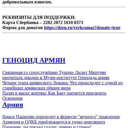
добровольным взносом.
РЕКВИЗИТЫ ДЛЯ ПОДДЕРЖКИ:
Карта Сбербанка – 2202 2072 1610 0373
Форма для донатов
https://dzen.ru/yerkramas?donate=true
ГЕНОЦИД АРМЯН
Связанная со спецслужбами Турции Лилит Мкртчян
прочитала лекцию в Музее-институте Геноцида армян
Четыре этапа армянского Ливана: Что происходит с одной из
старейших армянских общин мира
Палач в маске жертвы: Как Баку пытается присвоить
Освенцим
Армия
Никол Пашинян переходит к формуле "вечного" правления
Армения и ОДКБ приближаются к точке невозврата
Пашинян, ты предал солдат, армию и страну!