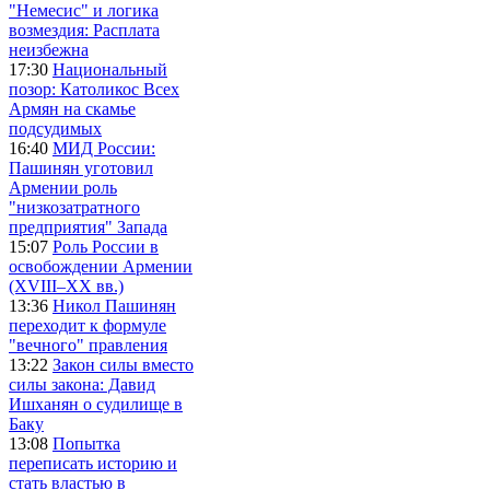
"Немесис" и логика
возмездия: Расплата
неизбежна
17:30
Национальный
позор: Католикос Всех
Армян на скамье
подсудимых
16:40
МИД России:
Пашинян уготовил
Армении роль
"низкозатратного
предприятия" Запада
15:07
Роль России в
освобождении Армении
(XVIII–XX вв.)
13:36
Никол Пашинян
переходит к формуле
"вечного" правления
13:22
Закон силы вместо
силы закона: Давид
Ишханян о судилище в
Баку
13:08
Попытка
переписать историю и
стать властью в