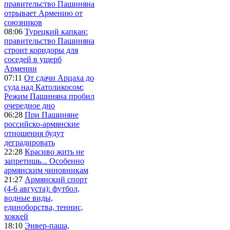
правительство Пашиняна
отрывает Армению от
союзников
08:06
Турецкий капкан:
правительство Пашиняна
строит коридоры для
соседей в ущерб
Армении
07:11
От сдачи Арцаха до
суда над Католикосом:
Режим Пашиняна пробил
очередное дно
06:28
При Пашиняне
российско-армянские
отношения будут
деградировать
22:28
Красиво жить не
запретишь... Особенно
армянским чиновникам
21:27
Армянский спорт
(4-6 августа): футбол,
водные виды,
единоборства, теннис,
хоккей
18:10
Энвер-паша,