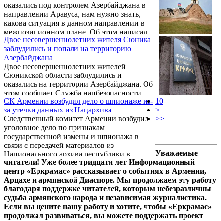
оказались под контролем Азербайджана в
направлении Аравуса, нам нужно знать,
какова ситуация в данном направлении в
межпозиционном плане. Об этом написал
Двое несовершеннолетних жителя Сюника
на своей странице в Facebook
заблудились и попали на территорию
оппозиционный депутат Тигран Абрамян.
Азербайджана
Двое несовершеннолетних жителей
Сюникской области заблудились и
оказались на территории Азербайджана. Об
этом сообщает Служба нацбезопасности
СК Армении возбудил дело о шпионаже из-
10
Армении.
за утечки данных из Нацархива
>
Следственный комитет Армении возбудил
>>
уголовное дело по признакам
государственной измены и шпионажа в
связи с передачей материалов из
Уважаемые
Национального архива республики в
читатели! Уже более тридцати лет Информационный
Азербайджан. Об этом сообщает издание
центр «Еркрамас» рассказывает о событиях в Армении,
PastInfo со ссылкой на СК.
Арцахе и армянской Диаспоре. Мы продолжаем эту работу
благодаря поддержке читателей, которым небезразличны
судьба армянского народа и независимая журналистика.
Если вы цените нашу работу и хотите, чтобы «Еркрамас»
продолжал развиваться, вы можете поддержать проект