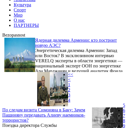
Культура
Спорт
Мир
О нас
ПАРТНЕРЫ
Bezopasnost
Ядерная дилемма Армении: кто построит
новую АЭС?
Энергетическая дилемма Армении: Запад
или Восток? В эксклюзивном интервью
VERELQ эксперты в области энергетики —
национальный эксперт ООН по энергетике
Ара Марджанян и ведущий аналитик Фонда
<<
национальной энергетической безопасности
<
Игорь Юшков — анализируют сложную
1
ситуацию вокруг планов Армении по
2
строительству новой атомной
3
электростанции. Они обсуждают, как в
4
Москве восприняли заявление премьер-
5
министра Никола Пашиняна о
По следам визита Симоняна в Баку: Зачем
6
сотрудничестве с «Росатомом», а также
Пашиняну передавать Алиеву наемников-
7
рассматривают, что стоит за выбором ...
террористов?
8
Поездка директора Службы
9