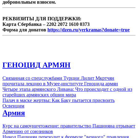
добровольным взносом.
РЕКВИЗИТЫ ДЛЯ ПОДДЕРЖКИ:
Карта Сбербанка – 2202 2072 1610 0373
Форма для донатов
https://dzen.ru/yerkramas?donate=true
ГЕНОЦИД АРМЯН
Связанная со спецслужбами Турции Лилит Мкртчян
прочитала лекцию в Музее-институте Геноцида армян
Четыре этапа армянского Ливана: Что происходит с одной из
старейших армянских общин мира
Палач в маске жертвы: Как Баку пытается присвоить
Освенцим
Армия
Курс на самоуничтожение: правительство Пашиняна отрывает
Армению от союзников
Никол Пашинян переходит к формуле "вечного" правления