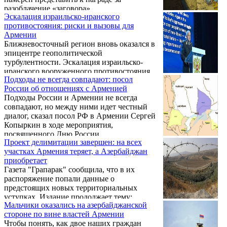
политические оппоненты режима...
разоблачение «заговора»
Эскалация израильско-иранского
правоохранительные органы - с
противостояния: риски и вызовы для
формулировкой «за блестяще проведенную
Армении
работу».
Ближневосточный регион вновь оказался в
эпицентре геополитической
турбулентности. Эскалация израильско-
иранского вооруженного противостояния,
Подходы не всегда совпадают: посол
ознаменовавшаяся обменом ударами и
России об отношениях с Арменией
взаимными обвинениями, чревата
Подходы России и Армении не всегда
серьезными последствиями для всей
совпадают, но между ними идет честный
региональной безопасности. В этой
диалог, сказал посол РФ в Армении Сергей
сложной обстановке особое положение
Копыркин в ходе мероприятия,
занимает Армения, сталкивающаяся с
посвященного Дню России.
новыми вызовами и рисками.
Проект делимитации завершен: на всех
участках Армения теряет, а Азербайджан
приобретает
Газета "Грапарак" сообщила, что в их
распоряжение попали данные о
предстоящих новых территориальных
уступках. Издание продолжает тему:
Мальчики оказались на азербайджанской
стороне по вине властей Армении
Чтобы понять, как двое наших граждан