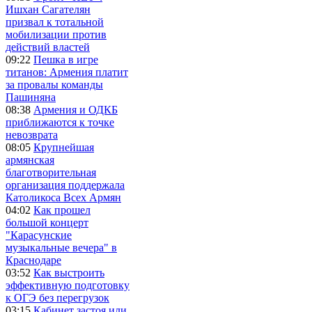
Ишхан Сагателян
призвал к тотальной
мобилизации против
действий властей
09:22
Пешка в игре
титанов: Армения платит
за провалы команды
Пашиняна
08:38
Армения и ОДКБ
приближаются к точке
невозврата
08:05
Крупнейшая
армянская
благотворительная
организация поддержала
Католикоса Всех Армян
04:02
Как прошел
большой концерт
"Карасунские
музыкальные вечера" в
Краснодаре
03:52
Как выстроить
эффективную подготовку
к ОГЭ без перегрузок
03:15
Кабинет застоя или