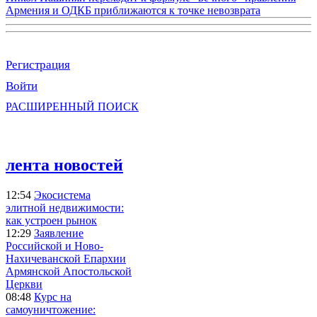
Армения и ОДКБ приближаются к точке невозврата
Регистрация
Войти
РАСШИРЕННЫЙ ПОИСК
лента новостей
12:54
Экосистема
элитной недвижимости:
как устроен рынок
12:29
Заявление
Российской и Ново-
Нахичеванской Епархии
Армянской Апостольской
Церкви
08:48
Курс на
самоуничтожение: