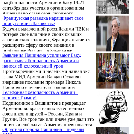
нацбезопасности Армении в Баку 19-21
сентября для участия в организованном
Алиевым во славу себя, любимого,
Французская разведка наращивает своё
«международном форуме по безопасности»
присутствие в Закавказье
остается покрытой завесой таинственности.
Будучи выдавленной российскими ЧВК и
Ведомство так и не удосужилось
потеряв своё влияние в своих бывших
предоставить общественности какую-либо
африканских колониях, Франция пытается
информацию о подробностях весьма, мягко
расширить сферу своего влияния в
говоря, неординарного визита и, в
подбрюшье России – в Закавказье.
частности, не ответило на самый важный
Заявления Пашиняна усиливают Баку,
вопрос: почему не было сделано ни
расшатывая безопасность Армении и
малейшей попытки встретиться с
нанося ей колоссальный урон
армянскими пленными и заложниками, уже
Противоречивыми и нелепыми назвал экс-
...
глава МИД Армении Вардан Осканян
вчерашнее послание премьера Никола
Пашиняна в очередную годовщину
Телефонная безопасность Армении -
принятия Декларации независимости
звоните Трампу!
страны. Об этом он написал в соцсети.
Подписанное в Вашингтоне превращает
Армению во врага наших естественных
союзников и друзей – России, Ирана и
Грузии. Все трое так или иначе уже дали это
понять и ещё дадут. Армения превращается
Обратная сторона Пашиняна – подвалы
в яблоко раздора и арену столкновений.