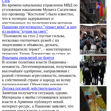
СНБ
Во времена начальника управления МВД по
уголовным наказаниям Мушега Сагателяна
(по прозвищу "Костолом") было известно,
что в полиции задержанных и
арестованных по политическим мотивам
Пашинян предотвратил "теракт века" в шоу
избивают, а в СНБ не бьют. Традиции, как
из разряда "курам на смех"
ни странно, сохраняются, если не считать,
"Положили на стол 2 пустые гильзы,
что в СК при Аргишти Кярамяне на
несколько охотничьих ружей с их
допросах "политических" арестованных
лицензиями и объявили, дескать,
подвергали пыткам и истязаниям, о чем
предотвратили теракт", – констатировал
указано в докладе Хельсинской
тюрколог Тиран Локмагезян за сутки до
инициативы за 1 полугодие 2024 г.
Янычары проклятий не боятся
ареста депутата от фракции "Айастан"
В основе политики власти Пашиняна -
Артура Саркисяна. Ему предъявили
ненависть. Легитимированная, получившая
обвинение в пособничестве терроризму на
высочайшее одобрение, направляемая с
основании найденной при обыске карты
разной степенью агрессивности, ненависть
Еревана. 10 июля к уже имеющимся
к собственной стране и народу, ко всему
вещественным "доказательствам"
национальному. Объектами ненависти
добавились майка с надписью "Смерть или
Логика поганой действительности
являются Армянская Апостольская Церковь,
свобода", игрушечная граната и детали
Занятная получается ситуация, однако.
наши национальные ценности и традиции,
командной игры, участники которой
Материалы о якобы готовящемся захвате
история, язык и культура, Арцах и арцахцы,
стреляют ...
власти в Армении публикует некий
армия, истинные патриоты своей Родины,
интернет-ресурс, а Пашинян заявляет, что
имеющие честь и достоинство граждане,
намерен представить к награде за