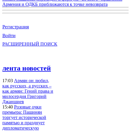
Армения и ОДКБ приближаются к точке невозврата
Регистрация
Войти
РАСШИРЕННЫЙ ПОИСК
лента новостей
17:03
Армян он любил,
как русских, а русских –
как армян: Гений права и
милосердия Григорий
Джаншиев
15:40
Розовые очки
премьера: Пашинян
торгует исторической
памятью и празднует
дипломатическую