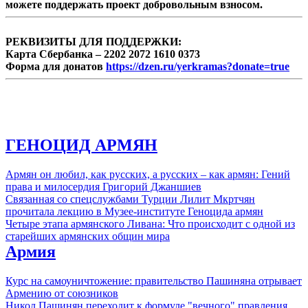
можете поддержать проект добровольным взносом.
РЕКВИЗИТЫ ДЛЯ ПОДДЕРЖКИ:
Карта Сбербанка – 2202 2072 1610 0373
Форма для донатов
https://dzen.ru/yerkramas?donate=true
ГЕНОЦИД АРМЯН
Армян он любил, как русских, а русских – как армян: Гений
права и милосердия Григорий Джаншиев
Связанная со спецслужбами Турции Лилит Мкртчян
прочитала лекцию в Музее-институте Геноцида армян
Четыре этапа армянского Ливана: Что происходит с одной из
старейших армянских общин мира
Армия
Курс на самоуничтожение: правительство Пашиняна отрывает
Армению от союзников
Никол Пашинян переходит к формуле "вечного" правления