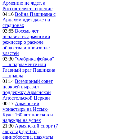
Армению не ждет, а
Россия теряет терпение
04:16
Война Пашиняна с
Арцахом идет даже на
стадионах
03:55
Восемь лет
ненависти: армянский
режиссер о расколе
общества и произволе
властей
03:30
"Фабрика фейков"
— в парламенте или
Главный враг Пашиняна
— правда
01:14
Всемирный совет
церквей выразил
поддержку Армянской
Апостольской Церкви
00:17
Армянский
монастырь на Иссык-
Куле: 160 лет поисков и
надежды на успех
21:30
Армянский спорт (7
августа): футбол,
единоборства, шахматы,