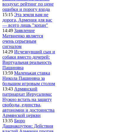
воздухе: рейтинг по цене
ошибки и порогу входа
15:15
Эта земля вам не
дорога, Армения для вас
— всего лишь "хопан"
14:49
Заявление
Матвиенко является
очень серьезным
сигналом
14:29
Исчезнувший сын и
собаки вместо дочерей:
Виртуальная реальность
Пашиняна
13:59
Маленькая ставка
Никола Пашиняна за
большим игровым столом
13:43
Армянский
патриархат Иерусалима:
Нужно встать на защиту
свободы, единства,
автономии и достоинства
Армянской церкви
13:35
Бюро
Дашнакцутюн: Действия
властей Армении против