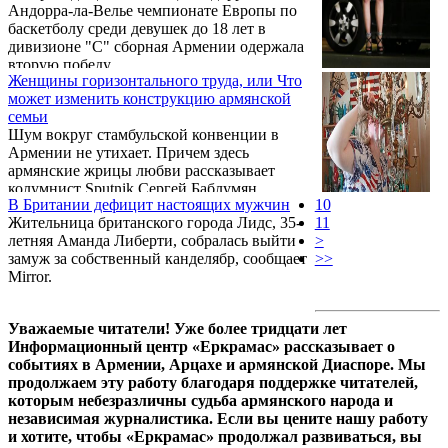
Андорра-ла-Велье чемпионате Европы по
баскетболу среди девушек до 18 лет в
дивизионе "С" сборная Армении одержала
вторую победу.
Женщины горизонтального труда, или Что
может изменить конструкцию армянской
семьи
Шум вокруг стамбульской конвенции в
Армении не утихает. Причем здесь
армянские жрицы любви рассказывает
колумнист Sputnik Сергей Баблумян..
В Британии дефицит настоящих мужчин
10
Жительница британского города Лидс, 35-
11
летняя Аманда Либерти, собралась выйти
>
замуж за собственный канделябр, сообщает
>>
Mirror.
Уважаемые читатели! Уже более тридцати лет
Информационный центр «Еркрамас» рассказывает о
событиях в Армении, Арцахе и армянской Диаспоре. Мы
продолжаем эту работу благодаря поддержке читателей,
которым небезразличны судьба армянского народа и
независимая журналистика. Если вы цените нашу работу
и хотите, чтобы «Еркрамас» продолжал развиваться, вы