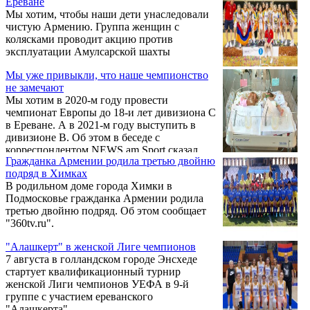
Ереване
Мы хотим, чтобы наши дети унаследовали
чистую Армению. Группа женщин с
колясками проводит акцию против
эксплуатации Амулсарской шахты
Мы уже привыкли, что наше чемпионство
не замечают
Мы хотим в 2020-м году провести
чемпионат Европы до 18-и лет дивизиона С
в Ереване. А в 2021-м году выступить в
дивизионе В. Об этом в беседе с
корреспондентом NEWS.am Sport сказал
Гражданка Армении родила третью двойню
старший тренер женской сборной Армении
подряд в Химках
по баскетболу до 18-и лет Ваагн Арутюнян,
В родильном доме города Химки в
под руководством которого команда стала
Подмосковье гражданка Армении родила
чемпионом Европы дивизиона С,
третью двойню подряд. Об этом сообщает
состоявшегося с 28-го июля по 4-е августа в
"360tv.ru".
Андорре..
"Алашкерт" в женской Лиге чемпионов
7 августа в голландском городе Энсхеде
стартует квалификационный турнир
женской Лиги чемпионов УЕФА в 9-й
группе с участием ереванского
"Алашкерта".