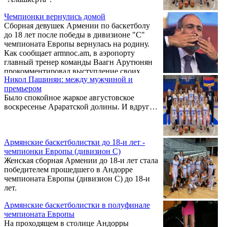
Чемпионки вернулись домой
Сборная девушек Армении по баскетболу
до 18 лет после победы в дивизионе "С"
чемпионата Европы вернулась на родину.
Как сообщает armnoc.am, в аэропорту
главный тренер команды Ваагн Арутюнян
прокомментировал выступление своих
Никол Пашинян: между мужчиной и
подопечных.
премьером
Было спокойное жаркое августовское
воскресенье Араратской долины. И вдруг…
Армянские баскетболистки до 18-и лет -
чемпионки Европы (дивизион C)
Женская сборная Армении до 18-и лет стала
победителем прошедшего в Андорре
чемпионата Европы (дивизион C) до 18-и
лет.
Армянские баскетболистки в полуфинале
чемпионата Европы
На проходящем в столице Андорры