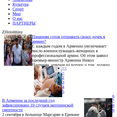
Культура
Спорт
Мир
О нас
ПАРТНЕРЫ
ZHenshhiny
Пашинян готов отправить своих дочек в
армию?
С каждым годом в Армении увеличивает
число военнослужащих-женщинах в
профессиональной армии. Об этом заявил
премьер-министр Армении Никол
Пашинян, отвечая на вопрос о том, должна
<<
ли военная служба быть обязательной для
<
женщин.
2
3
4
5
6
В Армении за последний год
7
зафиксировано 10 случаев материнской
8
смертности
9
2 сентября в больнице Маргарян в Ереване