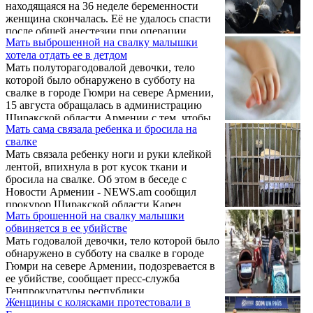
находящаяся на 36 неделе беременности
женщина скончалась. Её не удалось спасти
после общей анестезии при операции
Мать выброшенной на свалку малышки
кесарева сечения.
хотела отдать ее в детдом
Мать полуторагодовалой девочки, тело
которой было обнаружено в субботу на
свалке в городе Гюмри на севере Армении,
15 августа обращалась в администрацию
Ширакской области Армении с тем, чтобы
Мать сама связала ребенка и бросила на
отдать ребенка в детдом. Свое желание
свалке
женщина мотивировала тем, что у нее нет
Мать связала ребенку ноги и руки клейкой
мужа, родителей и специальности.
лентой, впихнула в рот кусок ткани и
бросила на свалке. Об этом в беседе с
Новости Армении - NEWS.am сообщил
прокурор Ширакской области Карен
Мать брошенной на свалку малышки
Габриелян, раскрывший подробности о
обвиняется в ее убийстве
чудовищном случае в Бульварном квартале
Мать годовалой девочки, тело которой было
Гюмри.
обнаружено в субботу на свалке в городе
Гюмри на севере Армении, подозревается в
ее убийстве, сообщает пресс-служба
Генпрокуратуры республики.
Женщины с колясками протестовали в