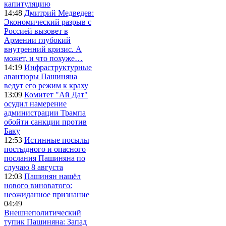
капитуляцию
14:48
Дмитрий Медведев:
Экономический разрыв с
Россией вызовет в
Армении глубокий
внутренний кризис. А
может, и что похуже…
14:19
Инфраструктурные
авантюры Пашиняна
ведут его режим к краху
13:09
Комитет "Ай Дат"
осудил намерение
администрации Трампа
обойти санкции против
Баку
12:53
Истинные посылы
постыдного и опасного
послания Пашиняна по
случаю 8 августа
12:03
Пашинян нашёл
нового виноватого:
неожиданное признание
04:49
Внешнеполитический
тупик Пашиняна: Запад