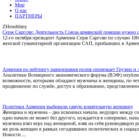
Мир
О нас
ПАРТНЕРЫ
ZHenshhiny
Серж Саргсян: Деятельность Союза армянской помощи нужно 
12-го октября президент Армении Серж Саргсян по случаю 1
женской гуманитарной организации САП, прибывших в Армени
Армения по рейтингу равноправия полов опережает Грузию и
Аналитики Всемирного экономического форума (ВЭФ) опублик
возможности, которыми обладают мужчины и женщины, по чет
продвижение по службе, доступ к образованию, представленнос
Политики Армении выбирали самую влиятельную женщину
Женщина и мужчина – два исконных начала, ведущих между соб
одно начало не может без другого, нуждается в сопернике, нахо
мужчина взял верх над женщиной, взяв на себя руководящую р
же роль женщин в рамках сегодняшних политических и социал
Новости ...