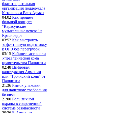
благотворительная
организация поддержала
Католикоса Всех Армян
04:02
Как прошел
большой концерт
"Карасунские
музыкальные вечера" в
Краснодаре
03:52
Как выстроить
эффективную подготовку
к ОГЭ без перегрузок
03:15
Кабинет застоя или
Управленческая кома
правительства Пашиняна
02:48
Цифровая
капитуляция Армении
или "Троянский конь" от
Пашиняна
21:36
Рынок упаковки
для напитков: требования
бизнеса
21:00
Роль личной
охраны в современной
системе безопасности
20:36
В Армении