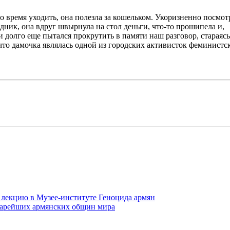
ло время уходить, она полезла за кошельком. Укоризненно посмот
едник, она вдруг швырнула на стол деньги, что-то прошипела и,
 и долго еще пытался прокрутить в памяти наш разговор, стараяс
то дамочка являлась одной из городских активисток феминистско
 лекцию в Музее-институте Геноцида армян
старейших армянских общин мира