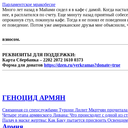
Парламентское мракобесие
Много лет назад в Майами сидел я в кафе с дамой. Когда наста
нее, я расплатился по счету. Еще минуту назад приятный собес
опрокинув стул, покинула кафе. Тогда я не понял ее поведения
ее поведение. Потом уже американские друзья мне объяснили, ч
взносом.
РЕКВИЗИТЫ ДЛЯ ПОДДЕРЖКИ:
Карта Сбербанка – 2202 2072 1610 0373
Форма для донатов
https://dzen.ru/yerkramas?donate=true
ГЕНОЦИД АРМЯН
Связанная со спецслужбами Турции Лилит Мкртчян прочитала
Четыре этапа армянского Ливана: Что происходит с одной из 
Палач в маске жертвы: Как Баку пытается присвоить Освенцим
Армия