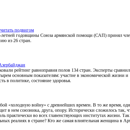
считать подвигом
00-летней годовщины Союза армянской помощи (САП) принял чл
ю из 26 стран.
 Азербайджан
овали рейтинг равноправия полов 134 стран. Эксперты сравни
ырем основным показателям: участие в экономической жизни и
ть в политике, состояние здоровья.
ой «холодную войну» с древнейших времен. В то же время, одн
дит в нем союзника, друга, опору. Исторически сложилось так, ч
оль практически во всех главенствующих институтах жизни. Так
ьных реалиях в стране? Кто же самая влиятельная женщина в А