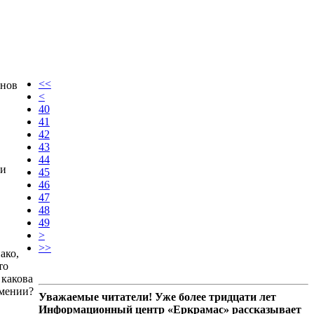
<<
енов
<
40
41
42
43
44
ли
45
46
47
48
49
>
>>
ако,
то
 какова
рмении?
Уважаемые читатели! Уже более тридцати лет
Информационный центр «Еркрамас» рассказывает