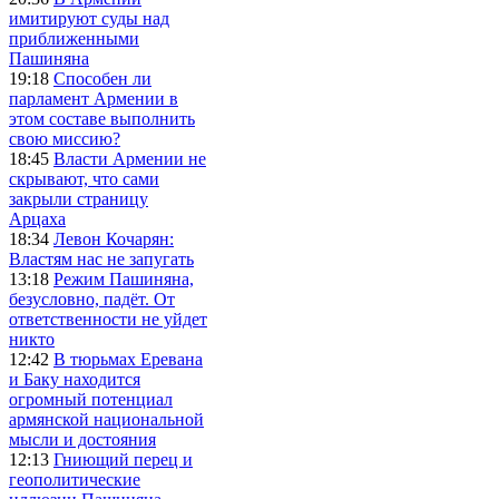
имитируют суды над
приближенными
Пашиняна
19:18
Способен ли
парламент Армении в
этом составе выполнить
свою миссию?
18:45
Власти Армении не
скрывают, что сами
закрыли страницу
Арцаха
18:34
Левон Кочарян:
Властям нас не запугать
13:18
Режим Пашиняна,
безусловно, падёт. От
ответственности не уйдет
никто
12:42
В тюрьмах Еревана
и Баку находится
огромный потенциал
армянской национальной
мысли и достояния
12:13
Гниющий перец и
геополитические