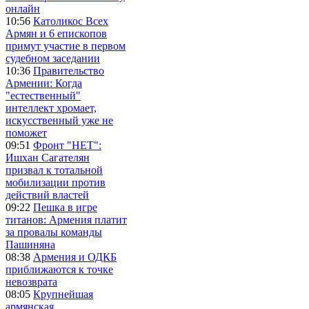
онлайн
10:56
Католикос Всех
Армян и 6 епископов
примут участие в первом
судебном заседании
10:36
Правительство
Армении: Когда
"естественный"
интеллект хромает,
искусственный уже не
поможет
09:51
Фронт "НЕТ":
Ишхан Сагателян
призвал к тотальной
мобилизации против
действий властей
09:22
Пешка в игре
титанов: Армения платит
за провалы команды
Пашиняна
08:38
Армения и ОДКБ
приближаются к точке
невозврата
08:05
Крупнейшая
армянская