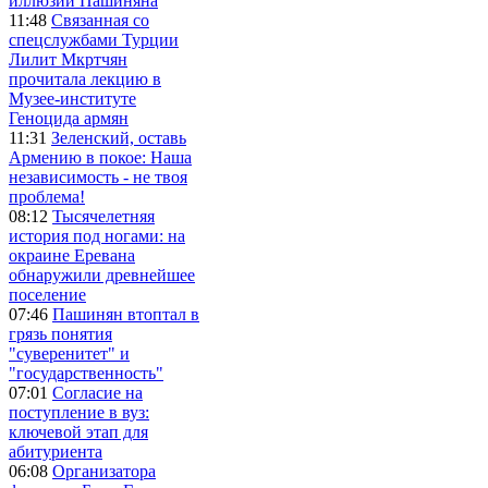
иллюзии Пашиняна
11:48
Связанная со
спецслужбами Турции
Лилит Мкртчян
прочитала лекцию в
Музее-институте
Геноцида армян
11:31
Зеленский, оставь
Армению в покое: Наша
независимость - не твоя
проблема!
08:12
Тысячелетняя
история под ногами: на
окраине Еревана
обнаружили древнейшее
поселение
07:46
Пашинян втоптал в
грязь понятия
"суверенитет" и
"государственность"
07:01
Согласие на
поступление в вуз:
ключевой этап для
абитуриента
06:08
Организатора