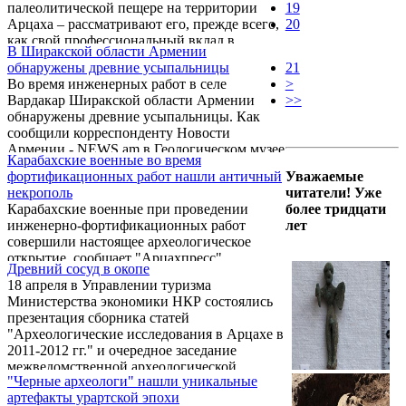
палеолитической пещере на территории
19
Арцаха – рассматривают его, прежде всего,
20
как свой профессиональный вклад в
В Ширакской области Армении
научное развитие Нагорно-Карабахской
обнаружены древние усыпальницы
21
Республики. Как сообщает
Во время инженерных работ в селе
>
Информационный Центр газеты армян
Вардакар Ширакской области Армении
>>
России "Еркрамас", в 2014-15 гг. было
обнаружены древние усыпальницы. Как
проведено предварительное разведочное
сообщили корреспонденту Новости
исследование, доказавшее, что данный
Армении - NEWS.am в Геологическом музее
памятник является стоянкой
Карабахские военные во время
Ширака, обнаруженные усыпальницы
палеолитического человека.
фортификационных работ нашли античный
Уважаемые
изучаются. В основном они датируются 7 в
некрополь
читатели! Уже
до н.э.
Карабахские военные при проведении
более тридцати
инженерно-фортификационных работ
лет
совершили настоящее археологическое
открытие, сообщает "Арцахпресс".
Древний сосуд в окопе
18 апреля в Управлении туризма
Министерства экономики НКР состоялись
презентация сборника статей
"Археологические исследования в Арцахе в
2011-2012 гг." и очередное заседание
межведомственной археологической
"Черные археологи" нашли уникальные
комиссии. До начала мероприятия
артефакты урартской эпохи
присутствующие минутой молчания