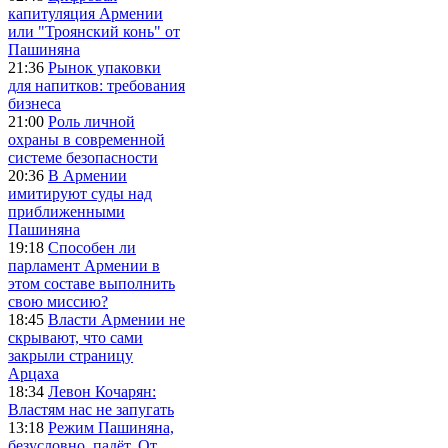
капитуляция Армении
или "Троянский конь" от
Пашиняна
21:36
Рынок упаковки
для напитков: требования
бизнеса
21:00
Роль личной
охраны в современной
системе безопасности
20:36
В Армении
имитируют суды над
приближенными
Пашиняна
19:18
Способен ли
парламент Армении в
этом составе выполнить
свою миссию?
18:45
Власти Армении не
скрывают, что сами
закрыли страницу
Арцаха
18:34
Левон Кочарян:
Властям нас не запугать
13:18
Режим Пашиняна,
безусловно, падёт. От