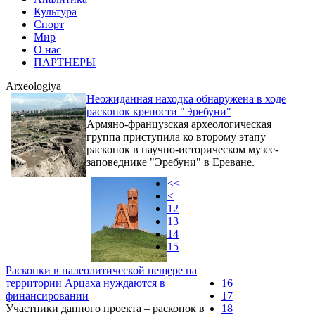
Культура
Спорт
Мир
О нас
ПАРТНЕРЫ
Arxeologiya
Неожиданная находка обнаружена в ходе
раскопок крепости "Эребуни"
Армяно-французская археологическая
группа приступила ко второму этапу
раскопок в научно-историческом музее-
заповеднике "Эребуни" в Ереване.
<<
<
12
13
14
15
Раскопки в палеолитической пещере на
территории Арцаха нуждаются в
16
финансировании
17
Участники данного проекта – раскопок в
18