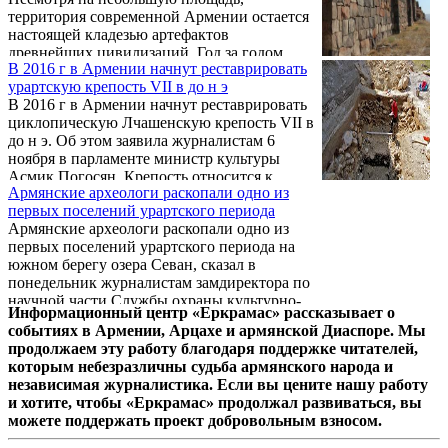
территория современной Армении остается
настоящей кладезью артефактов
древнейших цивилизаций. Год за годом
В 2016 г в Армении начнут реставрировать
археологические экспедиции
урартскую крепость VII в до н э
обнаруживают находки, аналогов которых
В 2016 г в Армении начнут реставрировать
не существует больше нигде в мире.
циклопическую Лчашенскую крепость VII в
PanARMENIAN.Net представляет десятку
до н э. Об этом заявила журналистам 6
самых значимых артефактов, обнаруженных
ноября в парламенте министр культуры
в Армении.
Асмик Погосян. Крепость относится к
Армянские археологи раскопали одно из
урартскому периоду.
первых поселений урартского периода
Армянские археологи раскопали одно из
первых поселений урартского периода на
южном берегу озера Севан, сказал в
понедельник журналистам замдиректора по
научной части Службы охраны культурно-
Информационный центр «Еркрамас» рассказывает о
исторических музеев-заповедников и
событиях в Армении, Арцахе и армянской Диаспоре. Мы
исторической среды Ашот Пилипосян.
продолжаем эту работу благодаря поддержке читателей,
которым небезразличны судьба армянского народа и
независимая журналистика. Если вы цените нашу работу
и хотите, чтобы «Еркрамас» продолжал развиваться, вы
можете поддержать проект добровольным взносом.