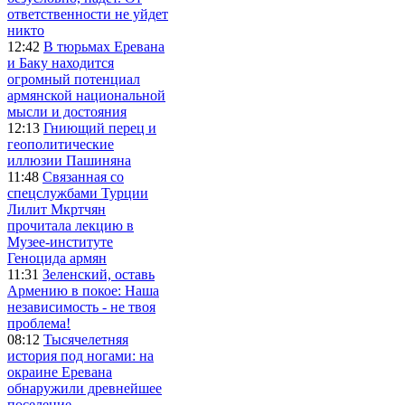
ответственности не уйдет
никто
12:42
В тюрьмах Еревана
и Баку находится
огромный потенциал
армянской национальной
мысли и достояния
12:13
Гниющий перец и
геополитические
иллюзии Пашиняна
11:48
Связанная со
спецслужбами Турции
Лилит Мкртчян
прочитала лекцию в
Музее-институте
Геноцида армян
11:31
Зеленский, оставь
Армению в покое: Наша
независимость - не твоя
проблема!
08:12
Тысячелетняя
история под ногами: на
окраине Еревана
обнаружили древнейшее
поселение