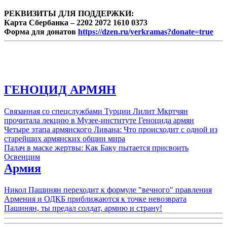
РЕКВИЗИТЫ ДЛЯ ПОДДЕРЖКИ:
Карта Сбербанка – 2202 2072 1610 0373
Форма для донатов
https://dzen.ru/yerkramas?donate=true
ГЕНОЦИД АРМЯН
Связанная со спецслужбами Турции Лилит Мкртчян
прочитала лекцию в Музее-институте Геноцида армян
Четыре этапа армянского Ливана: Что происходит с одной из
старейших армянских общин мира
Палач в маске жертвы: Как Баку пытается присвоить
Освенцим
Армия
Никол Пашинян переходит к формуле "вечного" правления
Армения и ОДКБ приближаются к точке невозврата
Пашинян, ты предал солдат, армию и страну!