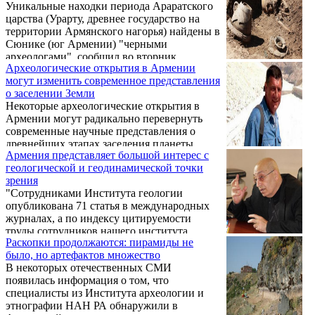
Уникальные находки периода Араратского
почтили память жертв апрельской войны.
царства (Урарту, древнее государство на
территории Армянского нагорья) найдены в
Сюнике (юг Армении) "черными
археологами", сообщил во вторник
Археологические открытия в Армении
журналистам директор научно-
могут изменить современное представления
исследовательского центра историко-
о заселении Земли
культурного наследия Акоп Симонян.
Некоторые археологические открытия в
Армении могут радикально перевернуть
современные научные представления о
древнейших этапах заселения планеты
Армения представляет большой интерес с
Земля, заявил в четверг директор Института
геологической и геодинамической точки
археологии и этнографии Национальной
зрения
академии наук Павел Аветисян.
"Сотрудниками Института геологии
опубликована 71 статья в международных
журналах, а по индексу цитируемости
труды сотрудников нашего института
Раскопки продолжаются: пирамиды не
занимают престижное место", - говорит в
было, но артефактов множество
интервью "ГА" директор Института
В некоторых отечественных СМИ
геологии Национальной Академии Наук
появилась информация о том, что
Республики Армения Аркадий Караханян.
специалисты из Института археологии и
этнографии НАН РА обнаружили в