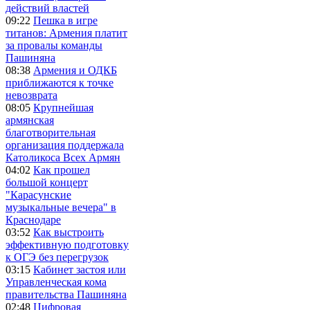
действий властей
09:22
Пешка в игре
титанов: Армения платит
за провалы команды
Пашиняна
08:38
Армения и ОДКБ
приближаются к точке
невозврата
08:05
Крупнейшая
армянская
благотворительная
организация поддержала
Католикоса Всех Армян
04:02
Как прошел
большой концерт
"Карасунские
музыкальные вечера" в
Краснодаре
03:52
Как выстроить
эффективную подготовку
к ОГЭ без перегрузок
03:15
Кабинет застоя или
Управленческая кома
правительства Пашиняна
02:48
Цифровая