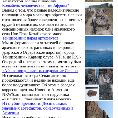
Араратской долине пирамиду,
Колыбель человечества - не Африка?
напоминающую аналогичные строения в
Вывод о том, что разные палеолитические
Египте и Мексике. Корр. "ГА" попросил
популяции мира могли приобретать навыки
прокомментировать сообщение директора
изготовления более совершенных каменных
института Павла АВЕТИСЯНА.
орудий независимо, основан на анализе
сенсационных находок близ армянского
села Нор Гехи Котайкского марза.
Тейшебаини: парад артефактов
Фактически они перевернули
Мы информировали читателей о новых
представление о расселении древних
археологических раскопках в некрополе
людей, колыбелью которых с некоторых пор
урартского (Араратское царство) города
принято считать Африканский континент.
Тейшебаини - Кармир блура (VII в. до Р.Х.).
Совместная армяно-ирландо-американская
Очередной интерес к этому памятнику был
экспедиция в позапрошлом году впервые
вызван строительством дороги, которая по
обнаружила древнейшую стоянку людей с
«Айас» продолжает исследование Севана
Генплану должна соединить Аргаванд и ул.
четкой датировкой. ...
Исследования озера Севан активно
Шираки.
продолжаются, и недавние находки еще
более воодушевляют. Об этом в беседе с
корреспондентом Новости Армении –
NEWS.am заявил капитан парусника
«Киликия», президент Клуба морских
Из глубин древности: Десять самых
исследований «Айас» Карен Балаян.
значимых артефактов, обнаруженных в
Армении
Несмотря на небольшую площадь,