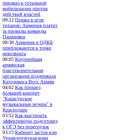
призвал к тотальной
мобилизации против
действий властей
09:22
Пешка в игре
титанов: Армения платит
за провалы команды
Пашиняна
08:38
Армения и ОДКБ
приближаются к точке
невозврата
08:05
Крупнейшая
армянская
благотворительная
организация поддержала
Католикоса Всех Армян
04:02
Как прошел
большой концерт
"Карасунские
музыкальные вечера" в
Краснодаре
03:52
Как выстроить
эффективную подготовку
к ОГЭ без перегрузок
03:15
Кабинет застоя или
Управленческая кома