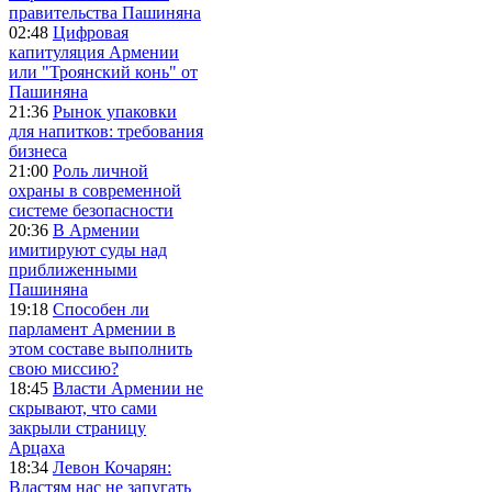
правительства Пашиняна
02:48
Цифровая
капитуляция Армении
или "Троянский конь" от
Пашиняна
21:36
Рынок упаковки
для напитков: требования
бизнеса
21:00
Роль личной
охраны в современной
системе безопасности
20:36
В Армении
имитируют суды над
приближенными
Пашиняна
19:18
Способен ли
парламент Армении в
этом составе выполнить
свою миссию?
18:45
Власти Армении не
скрывают, что сами
закрыли страницу
Арцаха
18:34
Левон Кочарян:
Властям нас не запугать