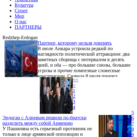
Культура
Спорт
Мир
О нас
ПАРТНЕРЫ
Redzhep-Erdogan
Партнер, которому нельзя доверять
В июле Анкара устроила редкий по
наглядности политический аттракцион: два
заметных сборища с интервалом в десять
дней, и оба — про большие союзы, большие
угрозы и прочие помпезные словесные
конструкции. Сначала 8 июля прошел
<<
саммит НАТО, где в итоговой декларации
<
Россия была названа тем, кто «представляет
1
долгосрочную угрозу» евроатлантическому
2
сообществу. Затем, уже через десять дней, в
3
той же Анкаре состоялась международная
4
конференция с говорящим названием
5
«Союз, который предотвратит большую
Эрдоган с Алиевым решили по-братски
6
войну». ...
разделить между собой Армению
7
У Пашиняна есть серьезный противник не
8
только в лице армянской оппозиции и
9