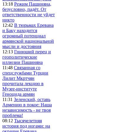
13:18
Режим Пашиняна,
безусловно, падёт. От
ответственности не уйдет
никто
12:42
В тюрьмах Еревана
и Баку находится
огромный потенциал
армянской национальной
мысли и достояния
12:13
Гниющий перец и
геополитические
иллюзии Пашиняна
11:48
Связанная со
спецслужбами Турции
Лилит Мкртчян
прочитала лекцию в
Музее-институте
Геноцида армян
11:31
Зеленский, оставь
Армению в покое: Наша
независимость - не твоя
проблема!
08:12
Тысячелетняя
история под ногами: на
окраине Еревана