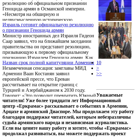
резолюцию об официальном признании
Геноцида армян в Османской империи.
«Несмотря на обширную и
недвусмысленную историческую
Израиль готовит официальную резолюцию
документацию, Геноцид армян остается
о признании Геноцида армян
предметом организованной кампании
Министр иностранных дел Израиля Гидеон
отрицания и преуменьшения, включая
Саар заявил, что на ближайшем заседании
манипулятивное переписывание учебников
правительства он представит резолюцию,
истории, в первую очередь Турцией. […]
призывающую к первому официальному
Учитывая продолжающиеся попытки
признанию Израилем Геноцида армян. Как
затуманить, преуменьшить или отрицать
Назван срок полной капитуляции Армении
10
сообщает портал Ynet, этому
зверства Геноцида армян, данная
Незамеченная сенсация: замглавы МИД
>
предшествовало заявление президента
инициатива призывает осудить ...
Армении Ваан Костанян заявил
>>
США Дональда Трампа, который назвал
европейской прессе, что Ереван
президента Турции Эрдогана своим другом
рассчитывает на открытие границ с
за то, что «держался в стороне от конфликта
Турцией и Азербайджаном к 2030 году.
с Ираном» и пообещал, что конфронтации
Уважаемые
Говорит: «Это позволит превратить Южный
между Израилем и Турцией не будет.
читатели! Уже более тридцати лет Информационный
Кавказ в важное связующее звено между
центр «Еркрамас» рассказывает о событиях в Армении,
Европой и Центральной Азией».
Арцахе и армянской Диаспоре. Мы продолжаем эту работу
благодаря поддержке читателей, которым небезразличны
судьба армянского народа и независимая журналистика.
Если вы цените нашу работу и хотите, чтобы «Еркрамас»
продолжал развиваться, вы можете поддержать проект