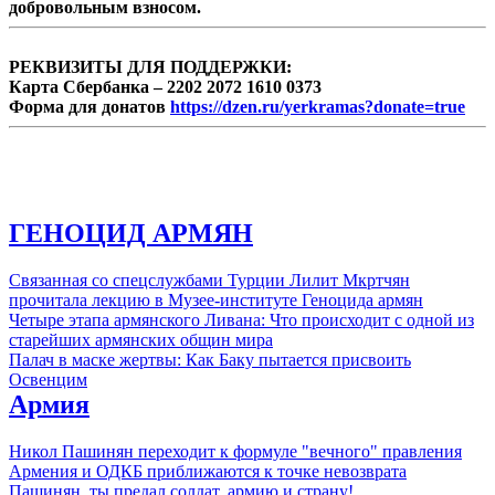
добровольным взносом.
РЕКВИЗИТЫ ДЛЯ ПОДДЕРЖКИ:
Карта Сбербанка – 2202 2072 1610 0373
Форма для донатов
https://dzen.ru/yerkramas?donate=true
ГЕНОЦИД АРМЯН
Связанная со спецслужбами Турции Лилит Мкртчян
прочитала лекцию в Музее-институте Геноцида армян
Четыре этапа армянского Ливана: Что происходит с одной из
старейших армянских общин мира
Палач в маске жертвы: Как Баку пытается присвоить
Освенцим
Армия
Никол Пашинян переходит к формуле "вечного" правления
Армения и ОДКБ приближаются к точке невозврата
Пашинян, ты предал солдат, армию и страну!