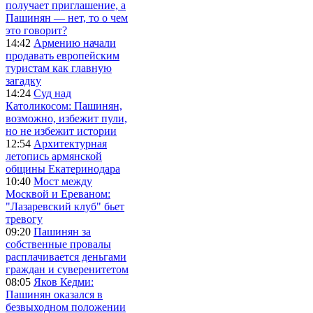
получает приглашение, а
Пашинян — нет, то о чем
это говорит?
14:42
Армению начали
продавать европейским
туристам как главную
загадку
14:24
Суд над
Католикосом: Пашинян,
возможно, избежит пули,
но не избежит истории
12:54
Архитектурная
летопись армянской
общины Екатеринодара
10:40
Мост между
Москвой и Ереваном:
"Лазаревский клуб" бьет
тревогу
09:20
Пашинян за
собственные провалы
расплачивается деньгами
граждан и суверенитетом
08:05
Яков Кедми:
Пашинян оказался в
безвыходном положении