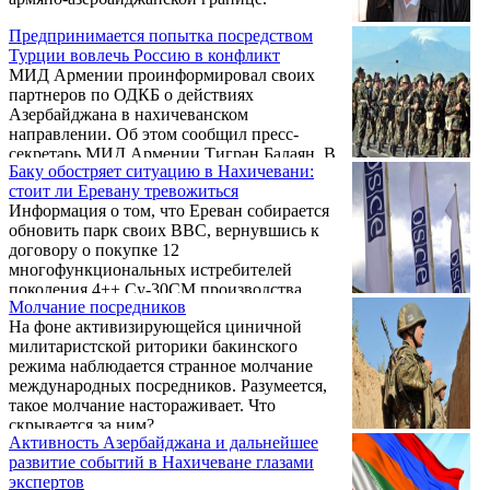
установок разного калибра, реактивных
систем залпового огня и минометов, до 30
Предпринимается попытка посредством
единиц армейской и фронтовой авиации
Турции вовлечь Россию в конфликт
различного назначе ...
МИД Армении проинформировал своих
партнеров по ОДКБ о действиях
Азербайджана в нахичеванском
направлении. Об этом сообщил пресс-
секретарь МИД Армении Тигран Балаян. В
Баку обостряет ситуацию в Нахичевани:
то же время Балаян отмечает, что
стоит ли Еревану тревожиться
происходящее на границе с Нахичеваном и
Информация о том, что Ереван собирается
на линии соприкосновения в Арцахе имеет
обновить парк своих ВВС, вернувшись к
прямую связь с безопасностью Армении.
договору о покупке 12
многофункциональных истребителей
поколения 4++ Су-30СМ производства
Молчание посредников
России, кажется, всерьез обеспокоила Баку.
На фоне активизирующейся циничной
милитаристской риторики бакинского
режима наблюдается странное молчание
международных посредников. Разумеется,
такое молчание настораживает. Что
скрывается за ним?
Активность Азербайджана и дальнейшее
развитие событий в Нахичеване глазами
экспертов