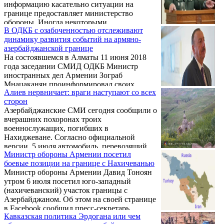
информацию касательно ситуации на
границе предоставляет министерство
обороны. Иногда некоторыми
В ОДКБ с озабоченностью отслеживают
представляется ситуация, которая не имеет
динамику развития событий на армяно-
ничего общего с реальностью»,– в ходе
азербайджанской границе
пресс-конференции заявил сегодня
На состоявшемся в Алматы 11 июня 2018
советник-консультант Постоянного
года заседании СМИД ОДКБ Министр
представительства Арцаха (НКР) в
иностранных дел Армении Зограб
Армении Гарник Исагулян.
Мнацаканян проинформировал своих
Алиев нервничает: враги наступают со всех
коллег и Генерального секретаря ОДКБ о
сторон
фиксируемой интенсификации
Азербайджанские СМИ сегодня сообщили о
передислокации подразделений
вчерашних похоронах троих
Вооружённых сил Азербайджанской
военнослужащих, погибших в
Республики вдоль границы с Республикой
Нахиджеване. Согласно официальной
Армения со стороны Нахиджевана, и их
версии, 5 июля автомобиль, перевозящий
выдвижения в район непосредственного
Министр обороны Армении посетил
военнослужащих, несущих боевое
контакта и проведении инженерных работ,
боевые позиции на границе с Нахичеванью
дежурство в направлении деревни Гюннют,
сообщается на сайте организации.
Министр обороны Армении Давид Тоноян
попал в ДТП. В результате погибли 3
утром 6 июля посетил юго-западный
человека, 11 получили травмы.
(нахичеванский) участок границы с
Азербайджаном. Об этом на своей странице
в Facebook сообщил пресс-секретарь
Кавказская политика Эрдогана или чем
Минобороны Арцрун Ованнисян.