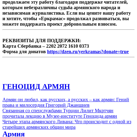
продолжаем эту работу благодаря поддержке читателей,
которым небезразличны судьба армянского народа и
независимая журналистика. Если вы цените нашу работу
и хотите, чтобы «Еркрамас» продолжал развиваться, вы
можете поддержать проект добровольным взносом.
РЕКВИЗИТЫ ДЛЯ ПОДДЕРЖКИ:
Карта Сбербанка – 2202 2072 1610 0373
Форма для донатов
https://dzen.ru/yerkramas?donate=true
ГЕНОЦИД АРМЯН
Армян он любил, как русских, а русских – как армян: Гений
права и милосердия Григорий Джаншиев
Связанная со спецслужбами Турции Лилит Мкртчян
прочитала лекцию в Музее-институте Геноцида армян
Четыре этапа армянского Ливана: Что происходит с одной из
старейших армянских общин мира
Армия