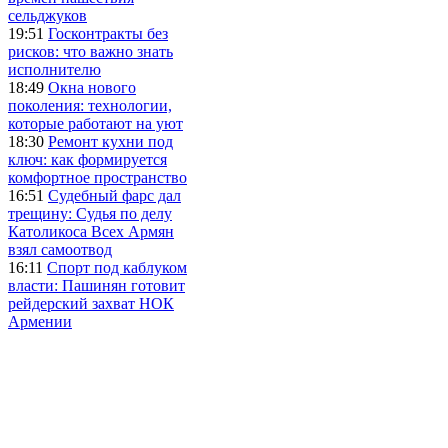
сельджуков
19:51
Госконтракты без
рисков: что важно знать
исполнителю
18:49
Окна нового
поколения: технологии,
которые работают на уют
18:30
Ремонт кухни под
ключ: как формируется
комфортное пространство
16:51
Судебный фарс дал
трещину: Судья по делу
Католикоса Всех Армян
взял самоотвод
16:11
Спорт под каблуком
власти: Пашинян готовит
рейдерский захват НОК
Армении