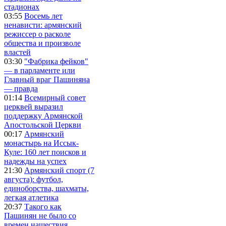
стадионах
03:55
Восемь лет
ненависти: армянский
режиссер о расколе
общества и произволе
властей
03:30
"Фабрика фейков"
— в парламенте или
Главный враг Пашиняна
— правда
01:14
Всемирный совет
церквей выразил
поддержку Армянской
Апостольской Церкви
00:17
Армянский
монастырь на Иссык-
Куле: 160 лет поисков и
надежды на успех
21:30
Армянский спорт (7
августа): футбол,
единоборства, шахматы,
легкая атлетика
20:37
Такого как
Пашинян не было со
времен нашествия