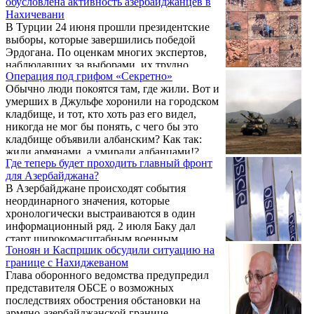
обусловлена активность азербайджанцев в
Нахичевани
В Турции 24 июня прошли президентские
выборы, которые завершились победой
Эрдогана. По оценкам многих экспертов,
наблюдавших за выборами, их трудно
Операция под грифом «Секретно»
назвать демократическими, поскольку они
Обычно люди покоятся там, где жили. Вот и
протекали в условиях продолжающегося
умерших в Джульфе хоронили на городском
чрезвычайного положения и террора по
кладбище, и тот, кто хоть раз его видел,
отношению к журналистам, политикам,
никогда не мог бы понять, с чего бы это
общественным деятелям оппозиционного
кладбище объявили албанским? Как так:
толка, многих из которых обвиняют в
жили армянами, а умирали албанцами!?..
связях с известным опальным
Где теперь будет проходить главный фронт
проповедником Гюленом.
для Азербайджана?
В Азербайджане происходят события
неординарного значения, которые
хронологически выстраиваются в один
информационный ряд. 2 июля Баку дал
старт широкомасштабным военным
Тоноян и Каспршик обсудили ситуацию на
учениям с привлечением различных видов
границе с Нахиджеваном
войск (в том числе специальных), в которых
Глава оборонного ведомства предупредил
участвуют до 20 тысяч военнослужащих, до
представителя ОБСЕ о возможных
120 единиц танков и другой бронетехники,
последствиях обострения обстановки на
свыше 200 ракетно-артиллерийских
армяно-азербайджанской границе.