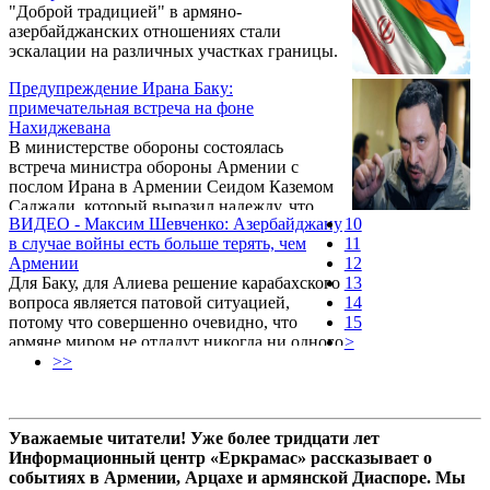
"Доброй традицией" в армяно-
азербайджанских отношениях стали
эскалации на различных участках границы.
Предупреждение Ирана Баку:
примечательная встреча на фоне
Нахиджевана
В министерстве обороны состоялась
встреча министра обороны Армении с
послом Ирана в Армении Сеидом Каземом
Саджади, который выразил надежду, что
ВИДЕО - Максим Шевченко: Азербайджану
10
армяно-иранские отношения в сфере
в случае войны есть больше терять, чем
11
безопасности и обороны и впредь будут
Армении
12
развиваться. Отмечается, что, помимо
Для Баку, для Алиева решение карабахского
13
двусторонних вопросов, обсуждались
вопроса является патовой ситуацией,
14
региональная безопасность и
потому что совершенно очевидно, что
15
урегулирование конфликтов.
армяне миром не отдадут никогда ни одного
>
кусочка земли, а война бесперспективна для
>>
Азербайджана. Об этом заявил российский
политолог Максим Шевченко.
Уважаемые читатели! Уже более тридцати лет
Информационный центр «Еркрамас» рассказывает о
событиях в Армении, Арцахе и армянской Диаспоре. Мы