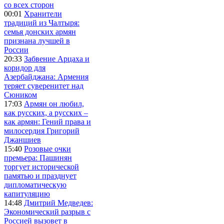
со всех сторон
00:01
Хранители
традиций из Чалтыря:
семья донских армян
признана лучшей в
России
20:33
Забвение Арцаха и
коридор для
Азербайджана: Армения
теряет суверенитет над
Сюником
17:03
Армян он любил,
как русских, а русских –
как армян: Гений права и
милосердия Григорий
Джаншиев
15:40
Розовые очки
премьера: Пашинян
торгует исторической
памятью и празднует
дипломатическую
капитуляцию
14:48
Дмитрий Медведев:
Экономический разрыв с
Россией вызовет в