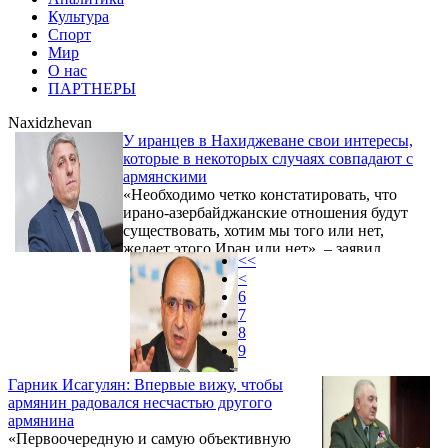
Культура
Спорт
Мир
О нас
ПАРТНЕРЫ
Naxidzhevan
У иранцев в Нахиджеване свои интересы,
которые в некоторых случаях совпадают с
армянскими
«Необходимо четко констатировать, что
ирано-азербайджанские отношения будут
существовать, хотим мы того или нет,
желает этого Иран или нет», – заявил
<<
сегодня в ходе пресс-конференции
<
востоковед Вардан Восканян.
6
7
8
9
Гарник Исагулян: Впервые вижу, чтобы
армянин радовался несчастью другого
армянина
«Первоочередную и самую объективную