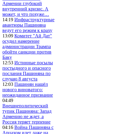
Армении глубокий
внутренний кризис. А
может, и что похуже…
14:19
Инфраструктурные
авантюры Пашиняна
ведут его режим к краху
13:09
Комитет "Ай Дат"
осудил намерение
администрации Трампа
обойти санкции против
Баку
12:53
Истинные посылы
постыдного и опасного
послания Пашиняна по
случаю 8 августа
12:03
Пашинян нашёл
нового виноватого:
неожиданное признание
04:49
Внешнеполитический
тупик Пашиняна: Запад
Армению не ждет, а
Россия теряет терпение
04:16
Война Пашиняна с
Арцахом идет даже на