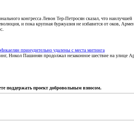
онального конгресса Левон Тер-Петросян сказал, что наилучшей
олюция, и пока крупная буржуазия не избавится от оков, Арме
с.
икаелян принудительно удалены с места митинга
нг, Никол Пашинян продолжал незаконное шествие на улице Ар
ете поддержать проект добровольным взносом.