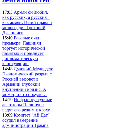
17:03
Армян он любил,
как русских, а русских –
как армян: Гений права и
милосердия Григорий
Джаншиев
15:40
Розовые очки
премьера: Пашинян
торгует исторической
памятью и празднует
дипломатическую
капитуляцию
14:48
Дмитрий Медведев:
Экономический разрыв с
Россией вызовет в
Армении глубокий
внутренний кризис. А
может, и что похуже…
14:19
Инфраструктурные
авантюры Пашиняна
ведут его режим к краху
13:09
Комитет "Ай Дат"
осудил намерение
администрации Трампа