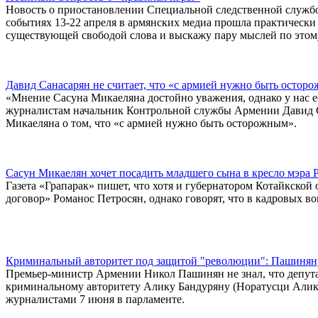
Новость о приостановлении Специальной следственной службо
событиях 13-22 апреля в армянских медиа прошла практически
существующей свободой слова и выскажу пару мыслей по этом
Давид Санасарян не считает, что «с армией нужно быть остор
«Мнение Сасуна Микаеляна достойно уважения, однако у нас ес
журналистам начальник Контрольной службы Армении Давид Са
Микаеляна о том, что «с армией нужно быть осторожным».
Сасун Микаелян хочет посадить младшего сына в кресло мэра 
Газета «Грапарак» пишет, что хотя и губернатором Котайкской
договор» Романос Петросян, однако говорят, что в кадровых 
Криминальный авторитет под защитой "революции": Пашинян
Премьер-министр Армении Никол Пашинян не знал, что депут
криминальному авторитету Алику Бандуряну (Норатусци Алик) 
журналистами 7 июня в парламенте.