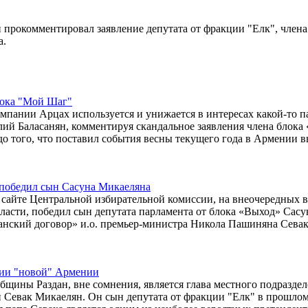
прокомментировал заявление депутата от фракции "Елк", члена
а.
лока "Мой Шаг"
мпании Арцах используется и унижается в интересах какой-то п
лий Баласанян, комментируя скандальное заявления члена блока
о того, что поставил события весны текущего года в Армении 
а победил сын Сасуна Микаеляна
сайте Центральной избирательной комиссии, на внеочередных 
ласти, победил сын депутата парламента от блока «Выход» Сасу
анский договор» и.о. премьер-министра Никола Пашиняна Сева
лии "новой" Армении
бщины Раздан, вне сомнения, является глава местного подразде
 Севак Микаелян. Он сын депутата от фракции "Елк" в прошло