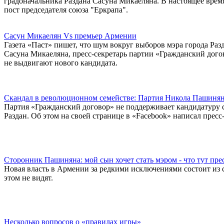
градоначальника Раздана Сасуна Микаеляна. В настоящее время
пост председателя союза "Еркрапа".
Сасун Микаелян Vs премьер Армении
Газета «Паст» пишет, что шум вокруг выборов мэра города Разд
Сасуна Микаеляна, пресс-секретарь партии «Гражданский догов
не выдвигают нового кандидата.
Скандал в революционном семействе: Партия Никола Пашинян
Партия «Гражданский договор» не поддерживает кандидатуру 
Раздан. Об этом на своей странице в «Facebook» написал пресс
Сторонник Пашиняна: мой сын хочет стать мэром - что тут пре
Новая власть в Армении за редкими исключениями состоит из
этом не видят.
Несколько вопросов о «правилах игры»