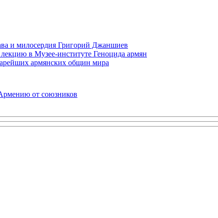
права и милосердия Григорий Джаншиев
 лекцию в Музее-институте Геноцида армян
старейших армянских общин мира
 Армению от союзников