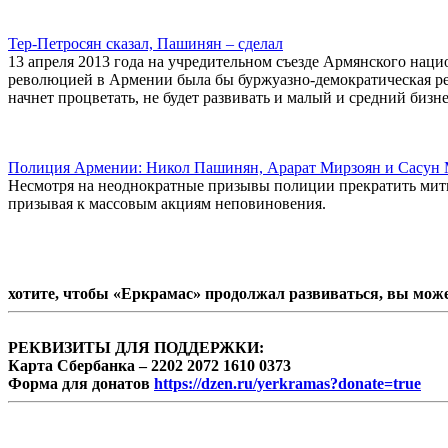
Тер-Петросян сказал, Пашинян – сделал
13 апреля 2013 года на учредительном съезде Армянского наци
революцией в Армении была бы буржуазно-демократическая рев
начнет процветать, не будет развивать и малый и средний бизне
Полиция Армении: Никол Пашинян, Арарат Мирзоян и Сасун М
Несмотря на неоднократные призывы полиции прекратить мити
призывая к массовым акциям неповиновения.
хотите, чтобы «Еркрамас» продолжал развиваться, вы мож
РЕКВИЗИТЫ ДЛЯ ПОДДЕРЖКИ:
Карта Сбербанка – 2202 2072 1610 0373
Форма для донатов
https://dzen.ru/yerkramas?donate=true