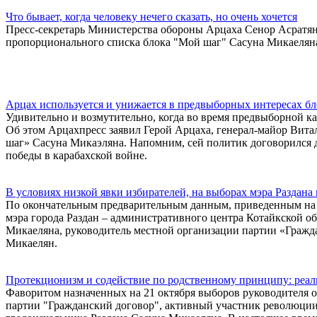
Что бывает, когда человеку нечего сказать, но очень хочется
Пресс-секретарь Министерства обороны Арцаха Сенор Асратян 
пропорционального списка блока "Мой шаг" Сасуна Микаелян
Арцах используется и унижается в предвыборных интересах б
Удивительно и возмутительно, когда во время предвыборной ка
Об этом Арцахпресс заявил Герой Арцаха, генерал-майор Вита
шаг» Сасуна Микаэляна. Напомним, сей политик договорился д
победы в карабахской войне.
В условиях низкой явки избирателей, на выборах мэра Раздан
По окончательным предварительным данным, приведенным на 
мэра города Раздан – административного центра Котайкской об
Микаеляна, руководитель местной организации партии «Гражд
Микаелян.
Протекционизм и содействие по родственному принципу: реа
Фаворитом назначенных на 21 октября выборов руководителя о
партии "Гражданский договор", активный участник революции