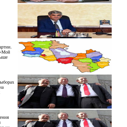
артии.
 «Мой
выше
выборах
на
к
ления
м