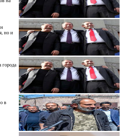
ов на
ын
, но и
а города
о в