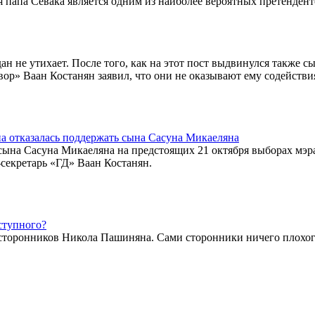
 папа Севака является одним из наиболее вероятных претендент
ан не утихает. После того, как на этот пост выдвинулся также с
ор» Ваан Костанян заявил, что они не оказывают ему содействия
а отказалась поддержать сына Сасуна Микаеляна
сына Сасуна Микаеляна на предстоящих 21 октября выборах мэр
-секретарь «ГД» Ваан Костанян.
ступного?
 сторонников Никола Пашиняна. Сами сторонники ничего плохог