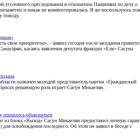
й уголовного преследования в отношении Пашиняна по делу о
 незаметно и никак не комментировалась. Я же воспользуюсь по
у поводу.
ожным»
ть свои приоритеты», - заявил сегодня после заседания правите
насарян, касаясь заявления депутата фракции «Елк» Сасуна
Раздана
 области назначен молодой представитель партии «Гражданский
вопросах решающую роль играет Сасун Микаелян.
у пришлось объясниться
ат из блока «Выход» Сасун Микаелян предоставил личную гара
для освобождения последнего. Об этом он заявил в беседе с