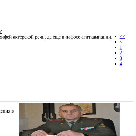
?
<<
рифей актерской речи, да еще в пафосе агиткампании,
<
1
2
3
4
ления в