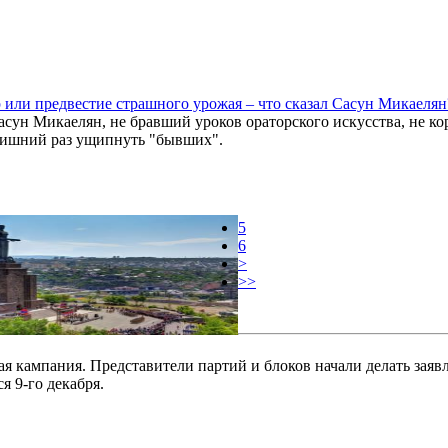
 или предвестие страшного урожая – что сказал Сасун Микаелян
асун Микаелян, не бравший уроков ораторского искусства, не ко
лишний раз ущипнуть "бывших".
5
6
>
>>
 кампания. Представители партий и блоков начали делать заяв
 9-го декабря.