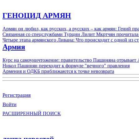
ГЕНОЦИД АРМЯН
Армян он любил, как русских, а русских – как армян: Гений 
Связанная со спецслужбами Турции Лилит Мкртчян прочитала
Четыре этапа армянского Ливана: Что происходит с одной из 
Армия
Курс на самоуничтожение: правительство Пашиняна отрывает
Никол Пашинян переходит к формуле "вечного" правления
Армения и ОДКБ приближаются к точке невозврата
Регистрация
Войти
РАСШИРЕННЫЙ ПОИСК
лента новостей