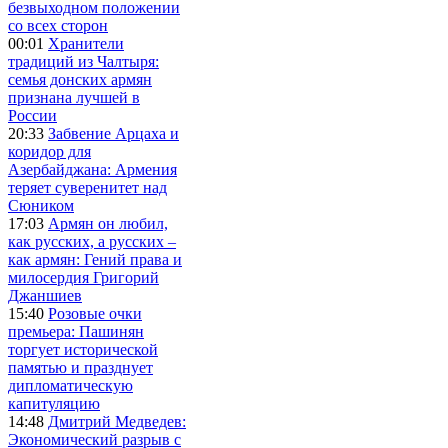
безвыходном положении
со всех сторон
00:01
Хранители
традиций из Чалтыря:
семья донских армян
признана лучшей в
России
20:33
Забвение Арцаха и
коридор для
Азербайджана: Армения
теряет суверенитет над
Сюником
17:03
Армян он любил,
как русских, а русских –
как армян: Гений права и
милосердия Григорий
Джаншиев
15:40
Розовые очки
премьера: Пашинян
торгует исторической
памятью и празднует
дипломатическую
капитуляцию
14:48
Дмитрий Медведев:
Экономический разрыв с