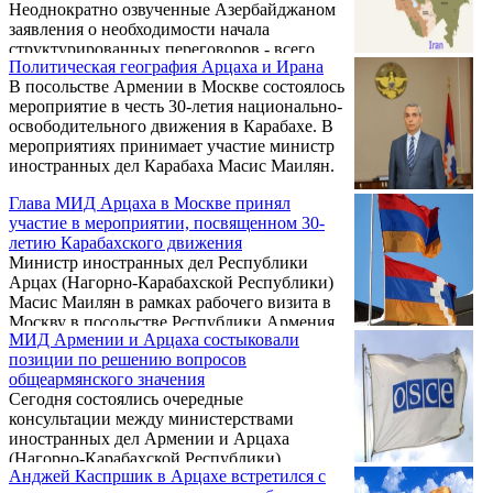
Неоднократно озвученные Азербайджаном
заявления о необходимости начала
структурированных переговоров - всего
Политическая география Арцаха и Ирана
лишь уловка для затягивания процесса
В посольстве Армении в Москве состоялось
урегулирования. Об этом в беседе с Tert.am
мероприятие в честь 30-летия национально-
сказал глава МИД Арцаха Масис Маилян.
освободительного движения в Карабахе. В
Он напомнил, что что именно
мероприятиях принимает участие министр
азербайджанская сторона в свое время
иностранных дел Карабаха Масис Маилян.
отказалась от участия в работе над Большим
политическим соглашением и выдвинула
Глава МИД Арцаха в Москве принял
предложение по разработке принципов
участие в мероприятии, посвященном 30-
урегулирования как основы для
летию Карабахского движения
продолжения переговоров. Сейчас, по
Министр иностранных дел Республики
словам министра иностранных ...
Арцах (Нагорно-Карабахской Республики)
Масис Маилян в рамках рабочего визита в
Москву в посольстве Республики Армения
МИД Армении и Арцаха состыковали
выступил с приветственным словом на
позиции по решению вопросов
мероприятии, посвященном 30-летию
общеармянского значения
Карабахского национально-
Сегодня состоялись очередные
освободительного движения.
консультации между министерствами
иностранных дел Армении и Арцаха
(Нагорно-Карабахской Республики).
Анджей Каспршик в Арцахе встретился с
Консультации внешнеполитических