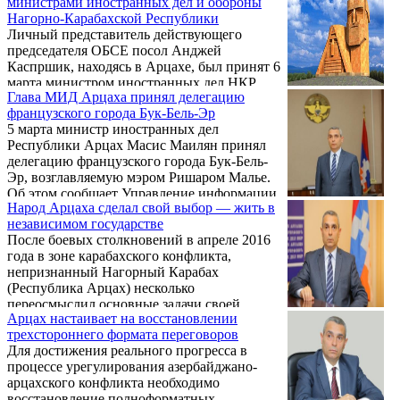
министрами иностранных дел и обороны
ведомств прошли в МИД НКР.
Нагорно-Карабахской Республики
Личный представитель действующего
председателя ОБСЕ посол Анджей
Каспршик, находясь в Арцахе, был принят 6
марта министром иностранных дел НКР
Глава МИД Арцаха принял делегацию
Масисом Маиляном и министром обороны
французского города Бук-Бель-Эр
НКР Левоном Мнацаканяном.
5 марта министр иностранных дел
Республики Арцах Масис Маилян принял
делегацию французского города Бук-Бель-
Эр, возглавляемую мэром Ришаром Малье.
Об этом сообщает Управление информации
Народ Арцаха сделал свой выбор — жить в
и по связям с общественностью МИД
независимом государстве
Республики Арцах.
После боевых столкновений в апреле 2016
года в зоне карабахского конфликта,
непризнанный Нагорный Карабах
(Республика Арцах) несколько
переосмыслил основные задачи своей
Арцах настаивает на восстановлении
внешней политики. В числе прочего,
трехстороннего формата переговоров
Степанакерт стал внимательнее
Для достижения реального прогресса в
присматриваться к Ирану. Исламская
процессе урегулирования азербайджано-
Республика — единственная региональная
арцахского конфликта необходимо
держава, непосредственно граничащая
восстановление полноформатных