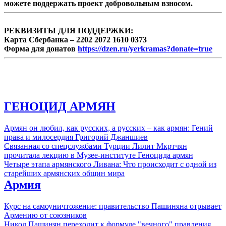
можете поддержать проект добровольным взносом.
РЕКВИЗИТЫ ДЛЯ ПОДДЕРЖКИ:
Карта Сбербанка – 2202 2072 1610 0373
Форма для донатов
https://dzen.ru/yerkramas?donate=true
ГЕНОЦИД АРМЯН
Армян он любил, как русских, а русских – как армян: Гений
права и милосердия Григорий Джаншиев
Связанная со спецслужбами Турции Лилит Мкртчян
прочитала лекцию в Музее-институте Геноцида армян
Четыре этапа армянского Ливана: Что происходит с одной из
старейших армянских общин мира
Армия
Курс на самоуничтожение: правительство Пашиняна отрывает
Армению от союзников
Никол Пашинян переходит к формуле "вечного" правления