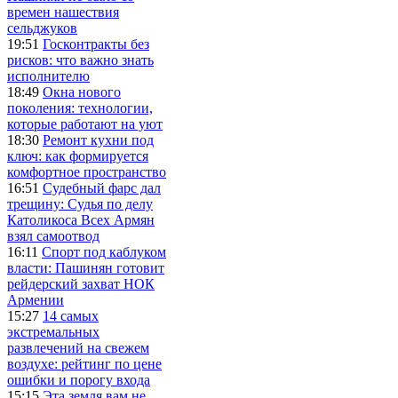
времен нашествия
сельджуков
19:51
Госконтракты без
рисков: что важно знать
исполнителю
18:49
Окна нового
поколения: технологии,
которые работают на уют
18:30
Ремонт кухни под
ключ: как формируется
комфортное пространство
16:51
Судебный фарс дал
трещину: Судья по делу
Католикоса Всех Армян
взял самоотвод
16:11
Спорт под каблуком
власти: Пашинян готовит
рейдерский захват НОК
Армении
15:27
14 самых
экстремальных
развлечений на свежем
воздухе: рейтинг по цене
ошибки и порогу входа
15:15
Эта земля вам не