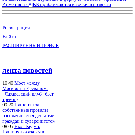
Армения и ОДКБ приближаются к точке невозврата
Регистрация
Войти
РАСШИРЕННЫЙ ПОИСК
лента новостей
10:40
Мост между
Москвой и Ереваном:
"Лазаревский клуб" бьет
тревогу
09:20
Пашинян за
собственные провалы
расплачивается деньгами
граждан и суверенитетом
08:05
Яков Кедми:
Пашинян оказался в