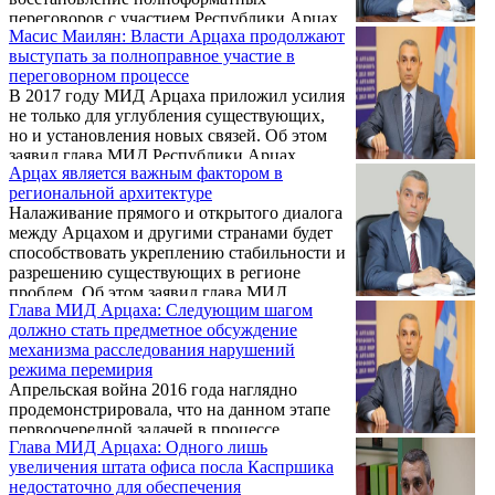
сразу с тремя акторами карабахского
переговоров с участием Республики Арцах
конфликта — Арменией, Карабахом и
Масис Маилян: Власти Арцаха продолжают
на всех его этапах, заявил журналистам
Азербайджаном. В связи с этим, данная
выступать за полноправное участие в
глава МИД Республики Арцах Масис
проблема является для Ирана
переговорном процессе
Маилян. По его словам, полноценное
приграничной, а значит ...
В 2017 году МИД Арцаха приложил усилия
участие Арцаха в переговорах повысит
не только для углубления существующих,
эффективность мирного процесса. Власти
но и установления новых связей. Об этом
Арцаха продолжают выступать за
заявил глава МИД Республики Арцах
полноправное участие в процессе и готовы
Арцах является важным фактором в
Масис Маилян 19 февраля на пресс-
де-юре взять на себя свою долю
региональной архитектуре
конференции.
ответственности за поддержание
Налаживание прямого и открытого диалога
региональной ...
между Арцахом и другими странами будет
способствовать укреплению стабильности и
разрешению существующих в регионе
проблем. Об этом заявил глава МИД
Глава МИД Арцаха: Следующим шагом
Республики Арцах Масис Маилян на пресс-
должно стать предметное обсуждение
конференции 19 февраля, отвечая на вопрос
механизма расследования нарушений
об инициативе по установлению прямых
режима перемирия
связей с Арцахом, с которыми в последнее
Апрельская война 2016 года наглядно
время выступили представители
продемонстрировала, что на данном этапе
политических и общественных кругов
первоочередной задачей в процессе
США и Франции.
Глава МИД Арцаха: Одного лишь
урегулирования азербайджано-карабахского
увеличения штата офиса посла Каспршика
конфликта является укрепление режима
недостаточно для обеспечения
прекращения огня и обеспечение