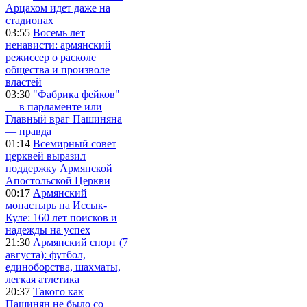
Арцахом идет даже на
стадионах
03:55
Восемь лет
ненависти: армянский
режиссер о расколе
общества и произволе
властей
03:30
"Фабрика фейков"
— в парламенте или
Главный враг Пашиняна
— правда
01:14
Всемирный совет
церквей выразил
поддержку Армянской
Апостольской Церкви
00:17
Армянский
монастырь на Иссык-
Куле: 160 лет поисков и
надежды на успех
21:30
Армянский спорт (7
августа): футбол,
единоборства, шахматы,
легкая атлетика
20:37
Такого как
Пашинян не было со