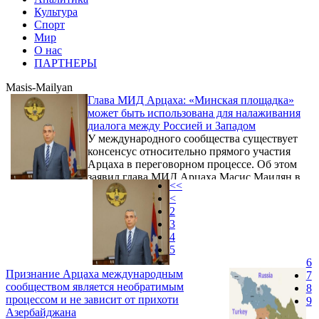
Культура
Спорт
Мир
О нас
ПАРТНЕРЫ
Masis-Mailyan
Глава МИД Арцаха: «Минская площадка»
может быть использована для налаживания
диалога между Россией и Западом
У международного сообщества существует
консенсус относительно прямого участия
Арцаха в переговорном процессе. Об этом
заявил глава МИД Арцаха Масис Маилян в
<<
интервью dialogorg.ru.
<
2
3
4
5
6
Признание Арцаха международным
7
сообществом является необратимым
8
процессом и не зависит от прихоти
9
Азербайджана