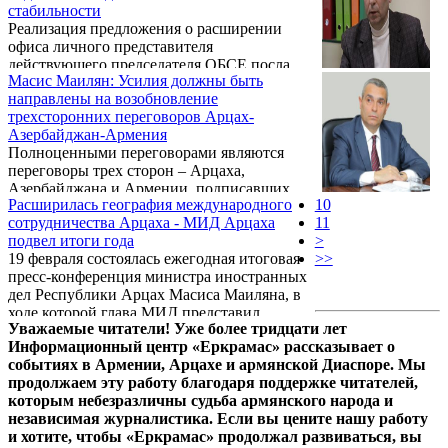
стабильности
необратимости мирного процесса. Об этом
Реализация предложения о расширении
заявил глава МИД Республики Арцах
офиса личного представителя
Масис Маилян на пресс-конференции 19
действующего председателя ОБСЕ посла
февраля.
Масис Маилян: Усилия должны быть
Каспршика станет важным шагом в
направлены на возобновление
правильном направлении. Об этом заявил
трехсторонних переговоров Арцах-
глава МИД Республики Арцах Масис
Азербайджан-Армения
Маилян на пресс-конференции 19 февраля.
Полноценными переговорами являются
переговоры трех сторон – Арцаха,
Азербайджана и Армении, подписавших
Расширилась география международного
10
соглашение о прекращении огня в мае 1994
сотрудничества Арцаха - МИД Арцаха
11
года. Об этом заявил глава МИД
подвел итоги года
>
Республики Арцах Масис Маилян на пресс-
19 февраля состоялась ежегодная итоговая
>>
конференции 19 февраля.
пресс-конференция министра иностранных
дел Республики Арцах Масиса Маиляна, в
ходе которой глава МИД представил
Уважаемые читатели! Уже более тридцати лет
проделанную внешнеполитическим
Информационный центр «Еркрамас» рассказывает о
ведомством работу за 2017 год.
событиях в Армении, Арцахе и армянской Диаспоре. Мы
продолжаем эту работу благодаря поддержке читателей,
которым небезразличны судьба армянского народа и
независимая журналистика. Если вы цените нашу работу
и хотите, чтобы «Еркрамас» продолжал развиваться, вы