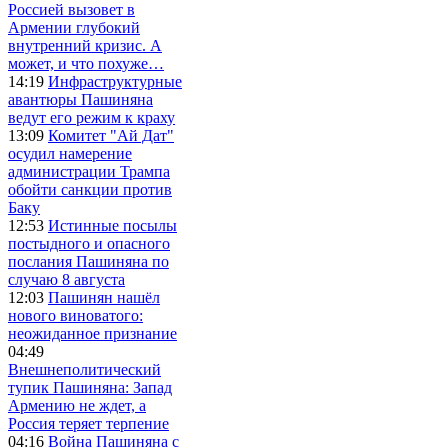
Россией вызовет в
Армении глубокий
внутренний кризис. А
может, и что похуже…
14:19
Инфраструктурные
авантюры Пашиняна
ведут его режим к краху
13:09
Комитет "Ай Дат"
осудил намерение
администрации Трампа
обойти санкции против
Баку
12:53
Истинные посылы
постыдного и опасного
послания Пашиняна по
случаю 8 августа
12:03
Пашинян нашёл
нового виноватого:
неожиданное признание
04:49
Внешнеполитический
тупик Пашиняна: Запад
Армению не ждет, а
Россия теряет терпение
04:16
Война Пашиняна с