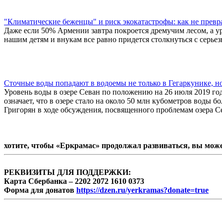
"Климатические беженцы" и риск экокатастрофы: как не прев
Даже если 50% Армении завтра покроется дремучим лесом, а ур
нашим детям и внукам все равно придется столкнуться с серь
Сточные воды попадают в водоемы не только в Гегаркунике, н
Уровень воды в озере Севан по положению на 26 июля 2019 год
означает, что в озере стало на около 50 млн кубометров вод
Григорян в ходе обсуждения, посвященного проблемам озера С
хотите, чтобы «Еркрамас» продолжал развиваться, вы мож
РЕКВИЗИТЫ ДЛЯ ПОДДЕРЖКИ:
Карта Сбербанка – 2202 2072 1610 0373
Форма для донатов
https://dzen.ru/yerkramas?donate=true