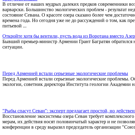
В отличие от наших мудрых далеких предков современники воз
варварски. Большинство экологических проблем - результат не
состояние Севана. О красоте озера сказано более чем достаточ
времена года. Но сегодня уже не до рассуждений о том, как пре
питьевой ...
Откройте хотя бы вентили, пусть вода из Воротана вместо Азе
Бывший премьер-министр Армении Грант Багратян обратился на
ситуации.
Перед Арменией встали серьезные экологические проблемы
Перед Арменией встали серьезные экологические проблемы. Об 
экологии, советник директора Института геологии Академии 
"Рыбы спасут Севан": эксперт предлагает простой, но действе
Восстановление экосистемы озера Севан требует комплексного
мерам, их действия носят половинчатый характер и не позволяю
конференции в среду выразил председатель организации "Сою