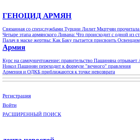
ГЕНОЦИД АРМЯН
Связанная со спецслужбами Турции Лилит Мкртчян прочитала
Четыре этапа армянского Ливана: Что происходит с одной из 
Палач в маске жертвы: Как Баку пытается присвоить Освенцим
Армия
Курс на самоуничтожение: правительство Пашиняна отрывает
Никол Пашинян переходит к формуле "вечного" правления
Армения и ОДКБ приближаются к точке невозврата
Регистрация
Войти
РАСШИРЕННЫЙ ПОИСК
лента новостей