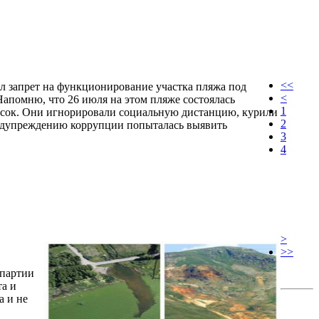
<<
л запрет на функционирование участка пляжа под
<
Напомню, что 26 июля на этом пляже состоялась
1
масок. Они игнорировали социальную дистанцию, курили
2
едупреждению коррупции попыталась выявить
3
4
>
>>
 партии
та и
а и не