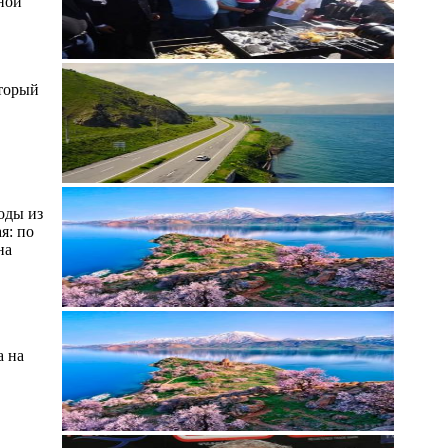
ной
оторый
оды из
я: по
на
а на