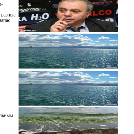
о-
в разные
запас
ельным