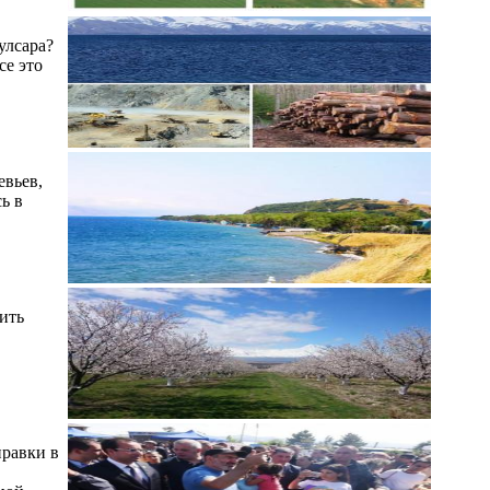
улсара?
се это
евьев,
ь в
ить
правки в