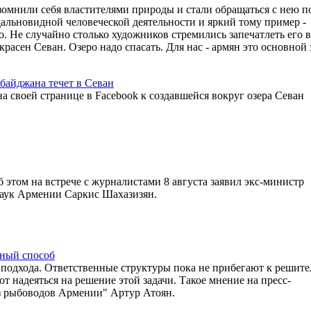
омнили себя властителями природы и стали обращаться с нею п
дальновидной человеческой деятельности и яркий тому пример -
но. Не случайно столько художников стремились запечатлеть его 
красен Севан. Озеро надо спасать. Для нас - армян это основной 
рбайджана течет в Севан
 своей странице в Facebook к создавшейся вокруг озера Севан
этом на встрече с журналистами 8 августа заявил экс-министр
наук Армении Саркис Шахазизян.
нный способ
 подхода. Ответственные структуры пока не прибегают к решит
т надеяться на решение этой задачи. Такое мнение на пресс-
з рыбоводов Армении" Артур Атоян.