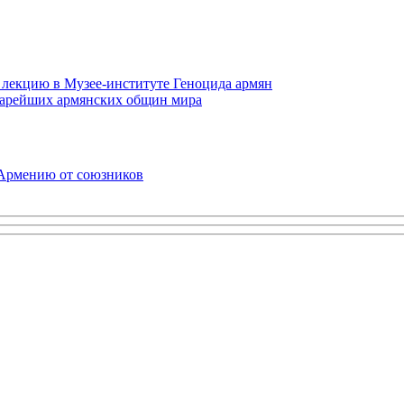
 лекцию в Музее-институте Геноцида армян
старейших армянских общин мира
 Армению от союзников