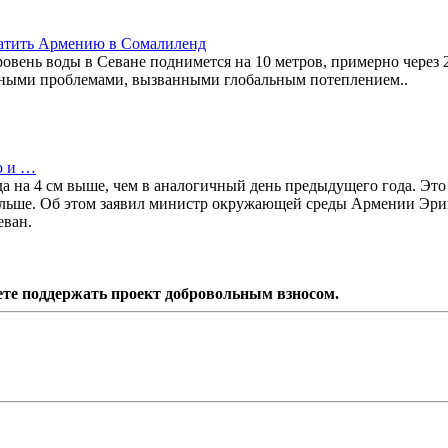
ратить Армению в Сомалиленд
овень воды в Севане поднимется на 10 метров, примерно через 2
езными проблемами, вызванными глобальным потеплением..
о и …
а на 4 см выше, чем в аналогичный день предыдущего года. Это
ы больше. Об этом заявил министр окружающей среды Армении Эри
еван.
ете поддержать проект добровольным взносом.