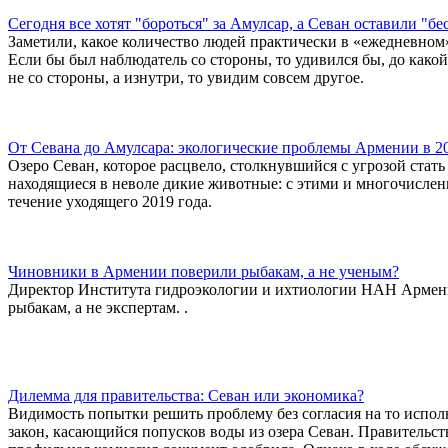
Сегодня все хотят "бороться" за Амулсар, а Севан оставили "б
Заметили, какое количество людей практически в «ежедневном
Если бы был наблюдатель со стороны, то удивился бы, до какой
не со стороны, а изнутри, то увидим совсем другое.
От Севана до Амулсара: экологические проблемы Армении в 2
Озеро Севан, которое расцвело, столкнувшийся с угрозой стат
находящиеся в неволе дикие животные: с этими и многочисле
течение уходящего 2019 года.
Чиновники в Армении поверили рыбакам, а не ученым?
Директор Института гидроэкологии и ихтиологии НАН Армении
рыбакам, а не экспертам. .
Дилемма для правительства: Севан или экономика?
Видимость попытки решить проблему без согласия на то испо
закон, касающийся попусков воды из озера Севан. Правительст