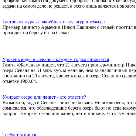
профильная комиссия документ одобрила. Однако в ходе обсуж
задачи на самом деле не решает, а всего лишь является поводо
Гастрокультура - важнейшая из культур премьера
Премьер-министр Армении Никол Пашинян с семьей посетил в
проходит на берегу озера Севан.
Уровень воды в Севане с каждым годом снижается
Газета «Жаманак» пишет, что 21 августа премьер-министр Нико
озера Севана на 51 млн. куб. м меньше, чем за аналогичный пер
состоянию на 29 августа, уровень воды в озере Севан по сравн
отметке 1900,64.
Умирает озеро или живет - кто ответит?
Возможно, вода в Севане - чище не бывает. Не исключено, что
сомневался, что обезлюдевшие берега озера бьют по севанскому 
вопрос - умирает озеро или живет, нет и поныне. Есть туманн
Требуется вишап