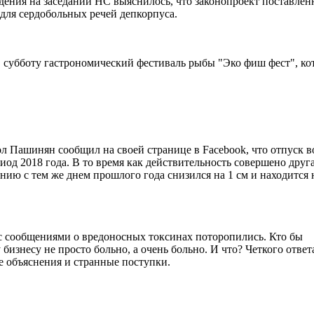
дения на заседании НС выяснилось, что законопроект поставлен
м для сердобольных речей депкорпуса.
 субботу гастрономический фестиваль рыбы "Эко фиш фест", к
л Пашинян сообщил на своей странице в Facebook, что отпуск в
иод 2018 года. В то время как действительность совершено друга
ению с тем же днем прошлого года снизился на 1 см и находится 
 с сообщениями о вредоносных токсинах поторопились. Кто бы
бизнесу не просто больно, а очень больно. И что? Четкого ответ
ые объяснения и странные поступки.