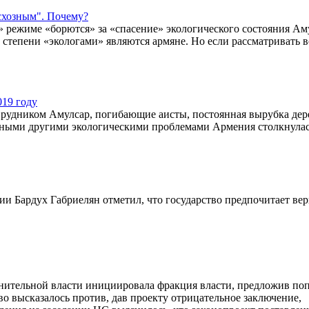
есхозным". Почему?
» режиме «борются» за «спасение» экологического состояния Ам
 степени «экологами» являются армяне. Но если рассматривать в
019 году
ь рудником Амулсар, погибающие аисты, постоянная вырубка дер
нными другими экологическими проблемами Армения столкнулас
 Бардух Габриелян отметил, что государство предпочитает вер
лнительной власти инициировала фракция власти, предложив по
во высказалось против, дав проекту отрицательное заключение,