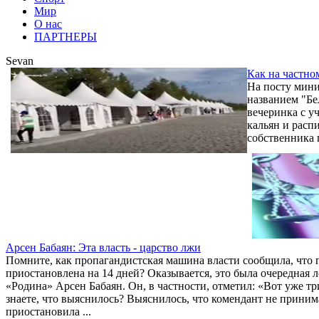
Мир
О нас
ПАРТНЕРЫ
Sevan
Как на частно
На посту мини
названием "Бе
вечеринка с у
кальян и рас
собственника 
Арсен Бабаян: Эта власть - царство лжи
Помните, как пропагандистская машина власти сообщила, что 
приостановлена на 14 дней? Оказывается, это была очередная л
«Родина» Арсен Бабаян. Он, в частности, отметил: «Вот уже т
знаете, что выяснилось? Выяснилось, что комендант не принима
приостановила ...