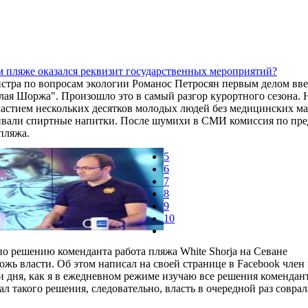
м пляже оказался реквизит государственных мероприятий?
стра по вопросам экологии Романос Петросян первым делом вве
лая Шоржа". Произошло это в самый разгор курортного сезона. 
частием нескольких десятков молодых людей без медицинских 
пивали спиртные напитки. После шумихи в СМИ комиссия по пр
пляжа.
5
6
7
8
9
10
по решению коменданта работа пляжа White Shorja на Севане
ожь власти. Об этом написал на своей странице в Facebook член
ри дня, как я в ежедневном режиме изучаю все решения комендан
л такого решения, следовательно, власть в очередной раз соврал