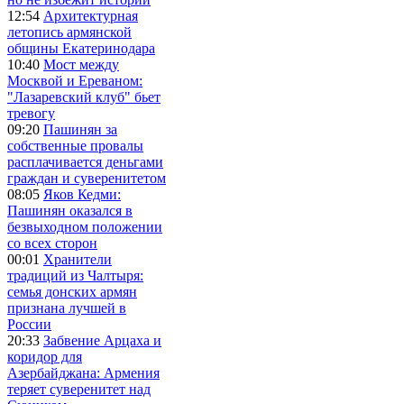
12:54
Архитектурная
летопись армянской
общины Екатеринодара
10:40
Мост между
Москвой и Ереваном:
"Лазаревский клуб" бьет
тревогу
09:20
Пашинян за
собственные провалы
расплачивается деньгами
граждан и суверенитетом
08:05
Яков Кедми:
Пашинян оказался в
безвыходном положении
со всех сторон
00:01
Хранители
традиций из Чалтыря:
семья донских армян
признана лучшей в
России
20:33
Забвение Арцаха и
коридор для
Азербайджана: Армения
теряет суверенитет над