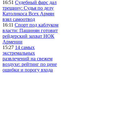
16:51
Судебный фарс дал
трещину: Судья по делу
Католикоса Всех Армян
взял самоотвод
16:11
Спорт под каблуком
власти: Пашинян готовит
рейдерский захват НОК
Армении
15:27
14 самых
экстремальных
развлечений на свежем
воздухе: рейтинг по цене
ошибки и порогу входа