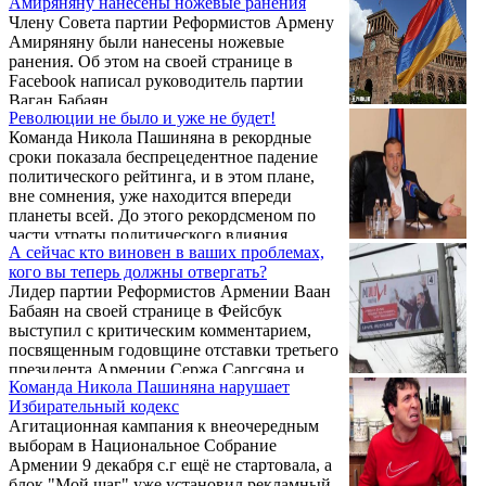
Амиряняну нанесены ножевые ранения
суды. Такое мнение высказал сегодня на
Члену Совета партии Реформистов Армену
пресс-конференции бывший депутат НС РА
Амиряняну были нанесены ножевые
Степан Маргарян.
ранения. Об этом на своей странице в
Facebook написал руководитель партии
Ваган Бабаян.
Революции не было и уже не будет!
Команда Никола Пашиняна в рекордные
сроки показала беспрецедентное падение
политического рейтинга, и в этом плане,
вне сомнения, уже находится впереди
планеты всей. До этого рекордсменом по
части утраты политического влияния
А сейчас кто виновен в ваших проблемах,
считался Раффи, который в кратчайшие
кого вы теперь должны отвергать?
сроки утратил реноме главного соперника
Лидер партии Реформистов Армении Ваан
Сержа Саргсяна и второго финалиста на
Бабаян на своей странице в Фейсбук
президентских выборах.
выступил с критическим комментарием,
посвященным годовщине отставки третьего
президента Армении Сержа Саргсяна и
Команда Никола Пашиняна нарушает
приходу к власти новых сил, возглавляемых
Избирательный кодекс
Николом Пашиняном.
Агитационная кампания к внеочередным
выборам в Национальное Собрание
Армении 9 декабря с.г ещё не стартовала, а
блок "Мой шаг" уже установил рекламный