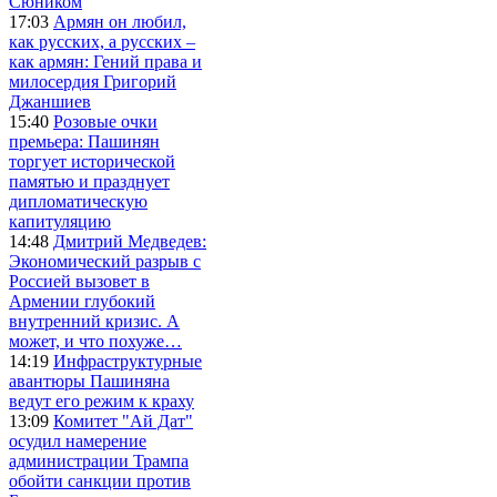
Сюником
17:03
Армян он любил,
как русских, а русских –
как армян: Гений права и
милосердия Григорий
Джаншиев
15:40
Розовые очки
премьера: Пашинян
торгует исторической
памятью и празднует
дипломатическую
капитуляцию
14:48
Дмитрий Медведев:
Экономический разрыв с
Россией вызовет в
Армении глубокий
внутренний кризис. А
может, и что похуже…
14:19
Инфраструктурные
авантюры Пашиняна
ведут его режим к краху
13:09
Комитет "Ай Дат"
осудил намерение
администрации Трампа
обойти санкции против