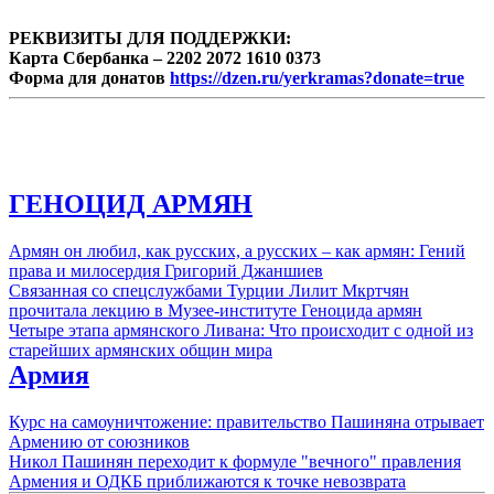
РЕКВИЗИТЫ ДЛЯ ПОДДЕРЖКИ:
Карта Сбербанка – 2202 2072 1610 0373
Форма для донатов
https://dzen.ru/yerkramas?donate=true
ГЕНОЦИД АРМЯН
Армян он любил, как русских, а русских – как армян: Гений
права и милосердия Григорий Джаншиев
Связанная со спецслужбами Турции Лилит Мкртчян
прочитала лекцию в Музее-институте Геноцида армян
Четыре этапа армянского Ливана: Что происходит с одной из
старейших армянских общин мира
Армия
Курс на самоуничтожение: правительство Пашиняна отрывает
Армению от союзников
Никол Пашинян переходит к формуле "вечного" правления
Армения и ОДКБ приближаются к точке невозврата