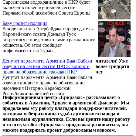
Сарсангском водохранилище в НКР будет
Бабаян.
включен в повестку зимней сессии
Парламентской ассамблеи Совета Европы.
Баку грозит изоляция
В ходе визита в Азербайджан председатель
Европейского совета Дональд Туск
встретился с представителями гражданского
общества. Об этом сообщает
информагентство Туран.
Депутат парламента Армении Ваан Бабаян
читатели! Уже
озвучил на летней сессии ПАСЕ вопрос о
более тридцати
праве на образование граждан НКР
лет
Депутат парламента Армении Ваан Бабаян
озвучил вопрос о праве на образование
населения Нагорно-Карабахской
Республики на летней сессии
Информационный центр «Еркрамас» рассказывает о
Парламентской Ассамблеи Совета Европы
событиях в Армении, Арцахе и армянской Диаспоре. Мы
(ПАСЕ) 25 июня 2015 года. Тема
продолжаем эту работу благодаря поддержке читателей,
обсуждения была «Необходимость единого
которым небезразличны судьба армянского народа и
Европейского ответа на проблемы
независимая журналистика. Если вы цените нашу работу
миграции».
и хотите, чтобы «Еркрамас» продолжал развиваться, вы
можете поддержать проект добровольным взносом.