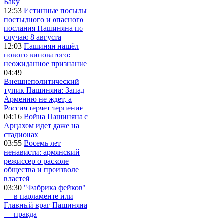
Баку
12:53
Истинные посылы
постыдного и опасного
послания Пашиняна по
случаю 8 августа
12:03
Пашинян нашёл
нового виноватого:
неожиданное признание
04:49
Внешнеполитический
тупик Пашиняна: Запад
Армению не ждет, а
Россия теряет терпение
04:16
Война Пашиняна с
Арцахом идет даже на
стадионах
03:55
Восемь лет
ненависти: армянский
режиссер о расколе
общества и произволе
властей
03:30
"Фабрика фейков"
— в парламенте или
Главный враг Пашиняна
— правда