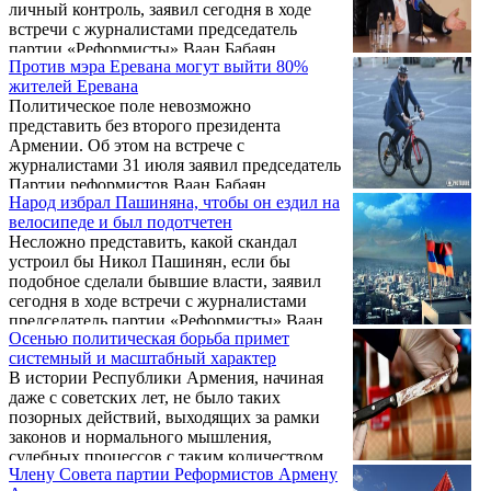
личный контроль, заявил сегодня в ходе
встречи с журналистами председатель
партии «Реформисты» Ваан Бабаян.
Против мэра Еревана могут выйти 80%
жителей Еревана
Политическое поле невозможно
представить без второго президента
Армении. Об этом на встрече с
журналистами 31 июля заявил председатель
Партии реформистов Ваан Бабаян.
Народ избрал Пашиняна, чтобы он ездил на
велосипеде и был подотчетен
Несложно представить, какой скандал
устроил бы Никол Пашинян, если бы
подобное сделали бывшие власти, заявил
сегодня в ходе встречи с журналистами
председатель партии «Реформисты» Ваан
Осенью политическая борьба примет
Бабаян, касаясь сегодняшнего заявления
системный и масштабный характер
премьер-министра Пашиняна о том, что
В истории Республики Армения, начиная
намерен пользоваться вертолетом премьер-
даже с советских лет, не было таких
министра в любой момент, когда это будет
позорных действий, выходящих за рамки
необходимо для его деятельности.
законов и нормального мышления,
судебных процессов с таким количеством
Члену Совета партии Реформистов Армену
нарушений, с оказанием такого давления на