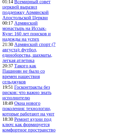
01:14
Всемирный совет
церквей выразил
поддержку Армянской
Апостольской Церкви
00:17
Армянский
монастырь на Иссык-
Куле: 160 лет поисков и
надежды на успех
21:30
Армянский спорт (7
августа): футбол,
единоборства, шахматы,
легкая атлетика
20:37
Такого как
Пашинян не было со
времен нашествия
сельджуков
19:51
Госконтракты без
рисков: что важно знать
исполнителю
18:49
Окна нового
поколения: технологии,
которые работают на уют
18:30
Ремонт кухни под
ключ: как формируется
комфортное пространство