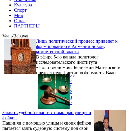
Культура
Спорт
Мир
О нас
ПАРТНЕРЫ
Vaan-Babayan
Лишь политический процесс приведет к
формированию в Армении новой,
компетентной власти
В эфире 5-го канала политолог
исследовательского института
«Политэкономия» Бениамин Матевосян и
председатель Партии реформисты Ваан
<<
Бабаян обменялись мнениями относительно
<
внутриполитической ситуации в Армении.
1
2
3
>
Захват судебной власти с помощью улицы и
фейков
Пашинян с помощью улицы и своих фейков
пытается взять судебную систему под свой