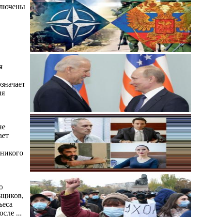
ключены
я
означает
ля
не
ает
 никого
о
ьщиков,
ьеса
сле ...