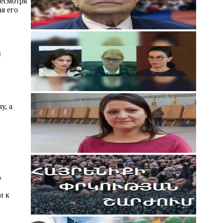
несмотря
я его
ы
у, а
%
и к