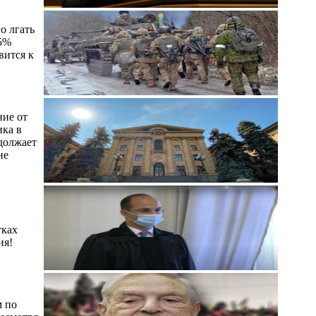
о лгать
75%
вится к
ние от
ика в
одолжает
не
тках
ия!
м по