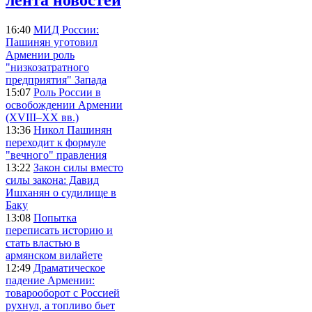
16:40
МИД России:
Пашинян уготовил
Армении роль
"низкозатратного
предприятия" Запада
15:07
Роль России в
освобождении Армении
(XVIII–XX вв.)
13:36
Никол Пашинян
переходит к формуле
"вечного" правления
13:22
Закон силы вместо
силы закона: Давид
Ишханян о судилище в
Баку
13:08
Попытка
переписать историю и
стать властью в
армянском вилайете
12:49
Драматическое
падение Армении:
товарооборот с Россией
рухнул, а топливо бьет