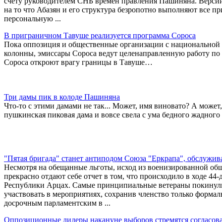
счету руководителем СНБ времен правления Пашиняна. Версий
на то что Абазян и его структура безропотно выполняют все п
персональную ...
В приграничном Тавуше реализуется программа Сороса
Пока оппозиция и общественные организации с национальной 
колонны, эмиссары Сороса ведут целенаправленную работу по
Сороса откроют врагу границы в Тавуше…
Три дамы пик в колоде Пашиняна
Что-то с этими дамами не так... Может, имя виновато? А может,
пушкинская пиковая дама и вовсе свела с ума бедного жадног
"Пятая бригада" станет антиподом Союза "Еркрапа", обслужи
Несмотря на обещанные льготы, исход из военизированной об
прекрасно отдают себе отчет в том, что происходило в ходе 
Республики Арцах. Самые принципиальные ветераны покинули
участвовать в мероприятиях, сохранив членство только формал
досрочным парламентским в ...
Оппозиционные лидеры накануне выборов стремятся согласов