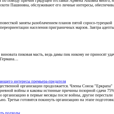
 по поводу причин грядущей отставки Армена Абазяна много, 
рихоти Пашиняна, обслуживают его личные интересы, обеспечива
повесткой заняты разоблачением планов пятой соросо-турецкой
 переориентации населения приграничных марзов. Завтра адепт
 виновата пиковая масть, ведь дамы пик никому не приносят удач
о Германа…
вающего интересы премьера-предателя
щественной организации продолжается. Члены Союза "Еркрапа"
44-дневной войны и каковы истинные причины позорной сдачи 75
 организацию в первые месяцы после войны, другие перестали
ьно. Третьи готовятся покинуть организацию на этапе подготовк
ать подходы