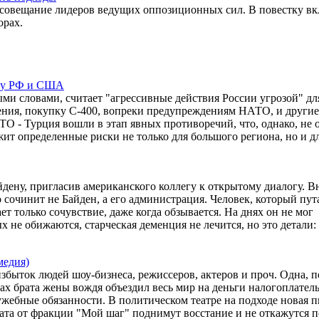
 совещание лидеров ведущих оппозиционных сил. В повестку в
орах.
жду РФ и США
и словами, считает "агрессивные действия России угрозой" дл
ашения, покупку С-400, вопреки предупреждениям НАТО, и другие
О - Турция вошли в этап явных противоречий, что, однако, не 
ит определенные риски не только для большого региона, но и д
айдену, пригласив американского коллегу к открытому диалогу. В
о сочинит не Байден, а его администрация. Человек, который пут
ет только сочувствие, даже когда обзывается. На днях он не мог
х не обижаются, старческая деменция не лечится, но это детали:
медия)
збыток людей шоу-бизнеса, режиссеров, актеров и проч. Одна, п
вах брата жены вождя объездил весь мир на деньги налогоплател
ужебные обязанности. В политическом театре на подходе новая п
ата от фракции "Мой шаг" поднимут восстание и не откажутся по