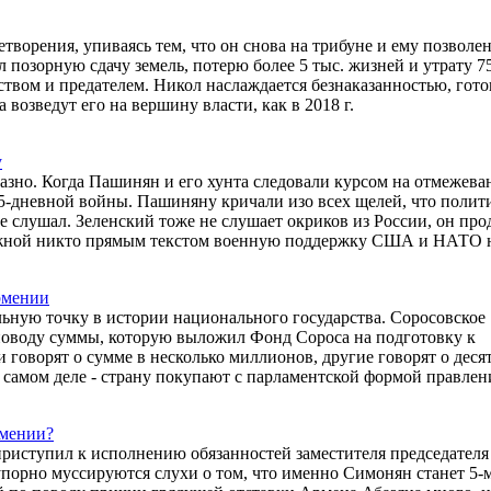
ворения, упиваясь тем, что он снова на трибуне и ему позволен
ил позорную сдачу земель, потерю более 5 тыс. жизней и утрату 
твом и предателем. Никол наслаждается безнаказанностью, гото
возведут его на вершину власти, как в 2018 г.
у
казно. Когда Пашинян и его хунта следовали курсом на отмежева
 5-дневной войны. Пашиняну кричали изо всех щелей, что полит
е слушал. Зеленский тоже не слушает окриков из России, он пр
алежной никто прямым текстом военную поддержку США и НАТО 
рмении
ьную точку в истории национального государства. Соросовское
поводу суммы, которую выложил Фонд Сороса на подготовку к
 говорят о сумме в несколько миллионов, другие говорят о деся
в самом деле - страну покупают с парламентской формой правлен
рмении?
риступил к исполнению обязанностей заместителя председателя
 упорно муссируются слухи о том, что именно Симонян станет 5-