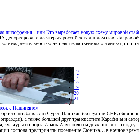
ая шизофрения», или Кто выработает новую схему мировой стаб
А депортировали десятерых российских дипломатов. Лавров объ
троле над деятельностью неправительственных организаций и ин
16
17
18
19
20
21
писок с Пашиняном
борного штаба власти Сурен Папикян (сотрудник СНБ, обвинен
оправдан), а также большой друг трансвестита Карабины и авто
я, культуры и спорта Араик Арутюнян на днях попали в сводку
тации господа предприняли посещение Сюника… в ночное время 