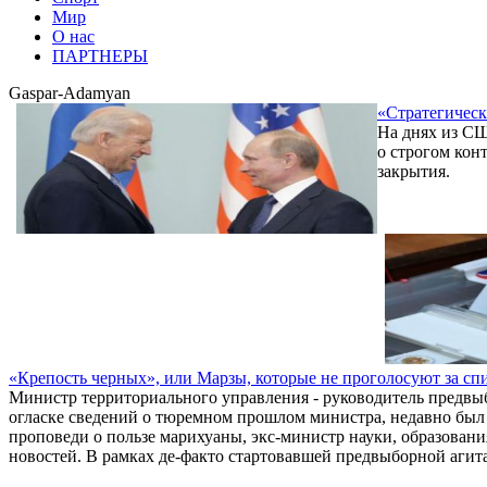
Мир
О нас
ПАРТНЕРЫ
Gaspar-Adamyan
«Стратегическ
На днях из СШ
о строгом кон
закрытия.
«Крепость черных», или Марзы, которые не проголосуют за с
Министр территориального управления - руководитель предвы
огласке сведений о тюремном прошлом министра, недавно был 
проповеди о пользе марихуаны, экс-министр науки, образовани
новостей. В рамках де-факто стартовавшей предвыборной аги