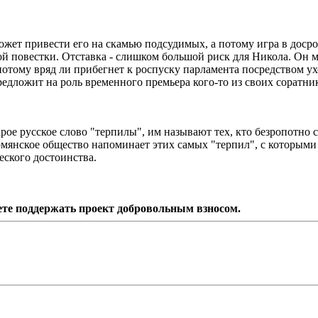
ожет привести его на скамью подсудимых, а потому игра в доср
ой повестки. Отставка - слишком большой риск для Никола. Он 
потому вряд ли прибегнет к роспуску парламента посредством ух
едложит на роль временного премьера кого-то из своих соратнико
рое русское слово "терпилы", им называют тех, кто безропотно 
армянское общество напоминает этих самых "терпил", с которым
еского достоинства.
ете поддержать проект добровольным взносом.