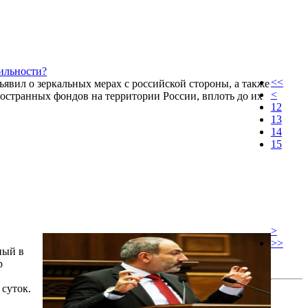
ильности?
<<
явил о зеркальных мерах с российской стороны, а также
<
остранных фондов на территории России, вплоть до их
12
13
14
15
>
>>
ный в
р
суток.