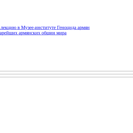
 лекцию в Музее-институте Геноцида армян
старейших армянских общин мира