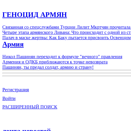
ГЕНОЦИД АРМЯН
Связанная со спецслужбами Турции Лилит Мкртчян прочитала
Четыре этапа армянского Ливана: Что происходит с одной из 
Палач в маске жертвы: Как Баку пытается присвоить Освенцим
Армия
Никол Пашинян переходит к формуле "вечного" правления
Армения и ОДКБ приближаются к точке невозврата
Пашинян, ты предал солдат, армию и страну!
Регистрация
Войти
РАСШИРЕННЫЙ ПОИСК
лента новостей