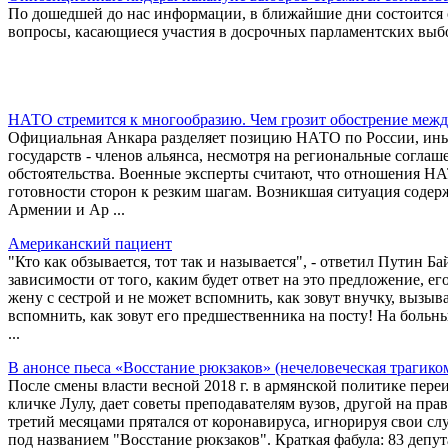
По дошедшей до нас информации, в ближайшие дни состоится
вопросы, касающиеся участия в досрочных парламентских выб
НАТО стремится к многообразию. Чем грозит обострение ме
Официальная Анкара разделяет позицию НАТО по России, иным
государств - членов альянса, несмотря на региональные согл
обстоятельства. Военные эксперты считают, что отношения НАТ
готовности сторон к резким шагам. Возникшая ситуация содерж
Армении и Ар ...
Американский пациент
"Кто как обзывается, тот так и называется", - ответил Путин Б
зависимости от того, каким будет ответ на это предложение, ег
жену с сестрой и не может вспомнить, как зовут внучку, вызыва
вспомнить, как зовут его предшественника на посту! На больны
...
В анонсе пьеса «Восстание рюкзаков» (нечеловеческая трагико
После смены власти весной 2018 г. в армянской политике переи
кличке Лулу, дает советы преподавателям вузов, другой на пра
третий месяцами прятался от коронавируса, игнорируя свои сл
под названием "Восстание рюкзаков". Краткая фабула: 83 депут