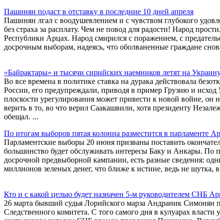
Пашинян подаст в отставку в последние 10 дней апреля
Пашинян лгал с воодушевлением и с чувством глубокого удовлет
без страха за расплату. Чем не повод для радости! Народ прост
Республики Арцах. Народ смирился с поражением, с предательс
досрочным выборам, надеясь, что оболваненные граждане снова 
«Байрактары» и тысячи сирийских наемников летят на Украин
Во все времена в политике ставка на дурака действовала безот
России, его предупреждали, приводя в пример Грузию и исход
плоскости урегулирования может привести к новой войне, он н
верить в то, во что верил Саакашвили, хотя президенту Нез
обещал. ...
По итогам выборов пятая колонна разместится в парламенте А
Парламентские выборы 20 июня призваны поставить окончател
большинство будет обслуживать интересы Баку и Анкары. По 
досрочной предвыборной кампании, есть разные сведения: одни
миллионов зеленых денег, что ближе к истине, ведь не шутка, 
Кто и с какой целью будет назначен 5-м руководителем СНБ А
26 марта бывший судья Лорийского марза Андраник Симонян п
Следственного комитета. С того самого дня в кулуарах власти