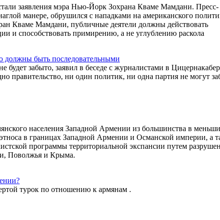
 стали заявления мэра Нью-Йорк Зохрана Кваме Мамдани. Пресс-
аглой манере, обрушился с нападками на американского полити
ран Кваме Мамдани, публичные деятели должны действовать
ции и способствовать примирению, а не углублению раскола
сто должны быть последовательными
не будет забыто, заявил в беседе с журналистами в Цицернакабе
о правительство, ни один политик, ни одна партия не могут за
мянского населения Западной Армении из большинства в меньши
 этноса в границах Западной Армении и Османской империи, а т
кистской программы территориальной экспансии путем разруше
ии, Поволжья и Крыма.
мении?
ертой турок по отношению к армянам .