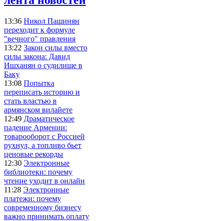
13:36
Никол Пашинян
переходит к формуле
"вечного" правления
13:22
Закон силы вместо
силы закона: Давид
Ишханян о судилище в
Баку
13:08
Попытка
переписать историю и
стать властью в
армянском вилайете
12:49
Драматическое
падение Армении:
товарооборот с Россией
рухнул, а топливо бьет
ценовые рекорды
12:30
Электронные
библиотеки: почему
чтение уходит в онлайн
11:28
Электронные
платежи: почему
современному бизнесу
важно принимать оплату