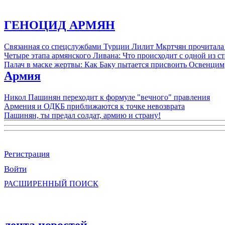
ГЕНОЦИД АРМЯН
Связанная со спецслужбами Турции Лилит Мкртчян прочитала
Четыре этапа армянского Ливана: Что происходит с одной из 
Палач в маске жертвы: Как Баку пытается присвоить Освенцим
Армия
Никол Пашинян переходит к формуле "вечного" правления
Армения и ОДКБ приближаются к точке невозврата
Пашинян, ты предал солдат, армию и страну!
Регистрация
Войти
РАСШИРЕННЫЙ ПОИСК
лента новостей