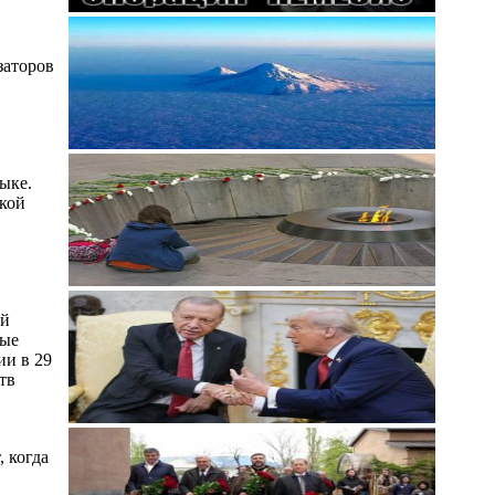
заторов
ыке.
ской
ой
ные
ии в 29
тв
, когда