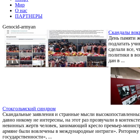
Мир
О нас
ПАРТНЕРЫ
Genocid-armyan
Скандалы вокр
День памяти ж
подлатать учи
сделали все, 
политики в во
дан в ...
Стокгольмский синдром
Скандальные заявления и странные мысли высокопоставленных
давно никому не интересны, на этот раз прозвучали в контекс
невинных жертв человек, занимающий кресло премьер-министра,
армяне были вовлечены в международные интриги». Риторику о
государственности», ...