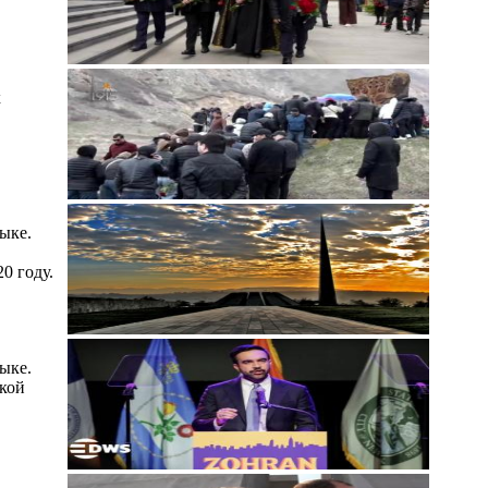
х
ыке.
0 году.
ыке.
ской