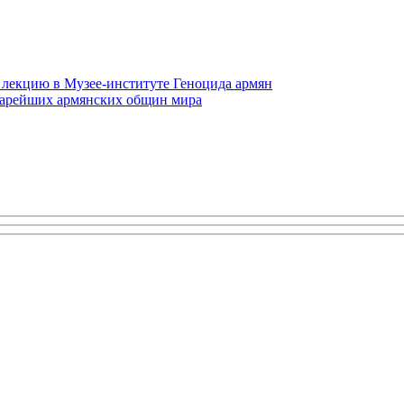
 лекцию в Музее-институте Геноцида армян
старейших армянских общин мира