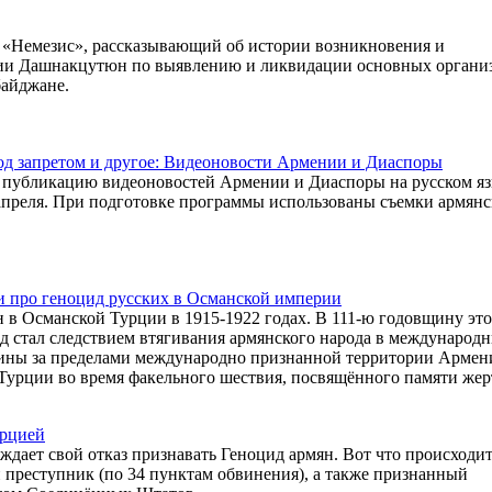
«Немезис», рассказывающий об истории возникновения и
ии Дашнакцутюн по выявлению и ликвидации основных органи
байджане.
од запретом и другое: Видеоновости Армении и Диаспоры
публикацию видеоновостей Армении и Диаспоры на русском яз
апреля. При подготовке программы использованы съемки армян
 и про геноцид русских в Османской империи
н в Османской Турции в 1915-1922 годах. В 111-ю годовщину эт
д стал следствием втягивания армянского народа в международ
дины за пределами международно признанной территории Армен
Турции во время факельного шествия, посвящённого памяти жер
урцией
ждает свой отказ признавать Геноцид армян. Вот что происходит
преступник (по 34 пунктам обвинения), а также признанный