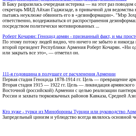
В Баку разразилась очередная истерика — на этот раз поводом
секретарь МИД Айхан Гаджизаде, в привычной для ведомства н
пытаясь неуклюже обвинить его в «дезинформации». "Мэр Зох
ответственно, воздерживаться от распространения дезинформа
посредством политически мотивированных ...
Роберт Кочарян: Геноцид армян - признанный факт, и мы про
По этому потоку людей видно, что ничего не забыто и никогда 
второй президент Республики Армения Роберт Кочарян. «Ни одн
или закрыть все это», — отметил он.
111-я годовщина в полушаге от расчленения Армении
Первая стадия Геноцида 1878-1914 гг. Цель — превращение ар
Вторая стадия 1915 — 1922 гг. Цель — ликвидация армянского
Восточной (российской) Армении с целью реализации пантюр
России и захвата тюркоязычных районов Кавказа, Средней Аз
Кто хуже - турки из Минобороны Турции или руководство Ар
Запредельный цинизм и ублюдство всегда являлось основной ч