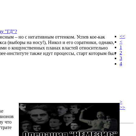
ду "ГД"?
<<
нсным – но с негативным оттенком. Успев кое-как
<
а (выборы на носу!), Никол и его соратники, однако,
1
щими о кощунственных планах властей относительно
2
зее-институте также идут процессы, старт которым был
3
4
>
>>
же
ллионов
му что
утрате