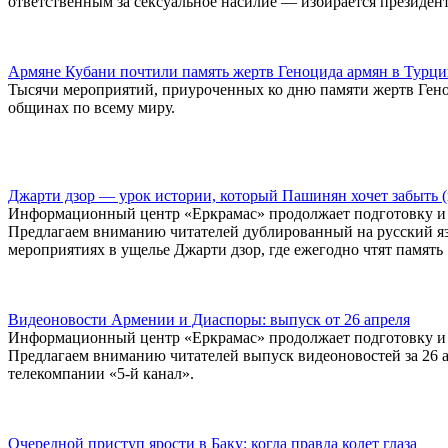
ответственным за сексуальное насилие — избирается президе
Армяне Кубани почтили память жертв Геноцида армян в Турци
Тысячи мероприятий, приуроченных ко дню памяти жертв Гено
общинах по всему миру.
Джарти дзор — урок истории, который Пашинян хочет забыть (
Информационный центр «Еркрамас» продолжает подготовку и 
Предлагаем вниманию читателей дублированный на русский яз
мероприятиях в ущелье Джарти дзор, где ежегодно чтят память
Видеоновости Армении и Диаспоры: выпуск от 26 апреля
Информационный центр «Еркрамас» продолжает подготовку и 
Предлагаем вниманию читателей выпуск видеоновостей за 26 
телекомпании «5-й канал».
Очередной приступ ярости в Баку: когда правда колет глаза