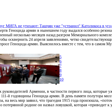
уг МИГА не утихают: Ташчян уже "устранил" Католикоса в уго
ертв Геноцида армян в нынешнем году выдался особенно резона
ненный несколько месяцев назад разгром Мемориального комплекс
чтобы осквернить 24 апреля заявлениями, четко свидетельствую
просе Геноцида армян. Выяснилось вместе с тем, что в самом Му
5
6
7
8
9
10
 руководителей Армении, в частности первого лица, которые у
те 111-й годовщины Геноцида армян. В день памяти полутора ми
 на весь мир заявил, что трагедия 1915 года произошла, «пото
 потерянной родине он назвал ловушкой, которая «приводит к 