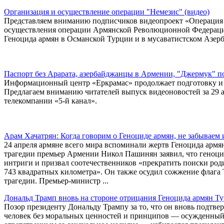
Организация и осуществление операции "Немезис" (видео)
Представляем вниманию подписчиков видеопроект «Операция 
осуществления операции Армянской Революционной Федерац
Геноцида армян в Османской Турции и в мусаватистском Азер
Паспорт без Арарата, азербайджанцы в Армении, "Джермук" п
Информационный центр «Еркрамас» продолжает подготовку и 
Предлагаем вниманию читателей выпуск видеоновостей за 29 
телекомпании «5-й канал».
Арам Хачатрян: Когда говорим о Геноциде армян, не забываем
24 апреля армяне всего мира вспоминали жертв Геноцида армя
трагедии премьер Армении Никол Пашинян заявил, что геноци
интриги и призвал соотечественников «прекратить поиски ро
743 квадратных километра». Он также осудил сожжение флага 
трагедии. Премьер-министр ...
Дональд Трамп вновь на стороне отрицания Геноцида армян Т
Позор президенту Дональду Трампу за то, что он вновь подтвер
человек без моральных ценностей и принципов — осужденный 