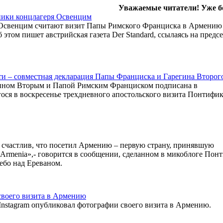
Уважаемые читатели! Уже б
ники концлагеря Освенцим
Освенцим считают визит Папы Римского Франциска в Армению
том пишет австрийская газета Der Standard, ссылаясь на предсе
и – совместная декларация Папы Франциска и Гарегина Второг
гином Вторым и Папой Римским Франциском подписана в
ся в воскресенье трехдневного апостольского визита Понтифик
 счастлив, что посетил Армению – первую страну, принявшую
nArmenia»,- говорится в сообщении, сделанном в микоблоге Пон
небо над Ереваном.
своего визита в Армению
Instagram опубликовал фотографии своего визита в Армению.