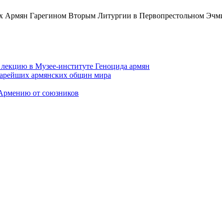
ех Армян Гарегином Вторым Литургии в Первопрестольном Эчм
 лекцию в Музее-институте Геноцида армян
старейших армянских общин мира
 Армению от союзников