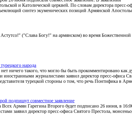
льской и Католической церквей. По словам директора пресс-о
объемлющий синтез экуменических позиций Армянской Апостоль
Астутсо!" ("Слава Богу!" на армянском) во время Божественной
 турецкого народа
нет ничего такого, что могло бы быть прокомментировано как д
 и иностранными журналистами заявил директор пресс-офиса Св
редставителя турецкой стороны о том, что речь Понтифика в Ар
рой подпишут совместное заявление
Всех Армян Гарегина Второго будет подписано 26 июня, в 16:00
тами заявил директор пресс-офиса Святого Престола, монсеньо