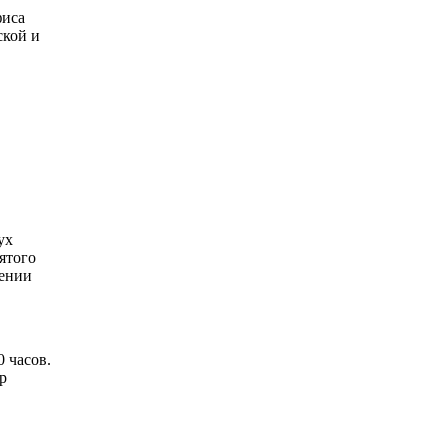
фиса
ской и
ух
ятого
мении
 часов.
р