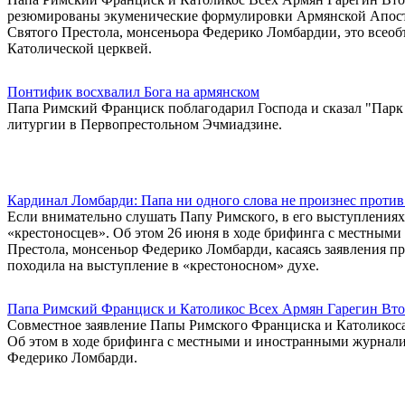
резюмированы экуменические формулировки Армянской Апосто
Святого Престола, монсеньора Федерико Ломбардии, это все
Католической церквей.
Понтифик восхвалил Бога на армянском
Папа Римский Франциск поблагодарил Господа и сказал "Парк 
литургии в Первопрестольном Эчмиадзине.
Кардинал Ломбарди: Папа ни одного слова не произнес против
Если внимательно слушать Папу Римского, в его выступлениях 
«крестоносцев». Об этом 26 июня в ходе брифинга с местными
Престола, монсеньор Федерико Ломбарди, касаясь заявления п
походила на выступление в «крестоносном» духе.
Папа Римский Франциск и Католикос Всех Армян Гарегин Вто
Совместное заявление Папы Римского Франциска и Католикоса 
Об этом в ходе брифинга с местными и иностранными журналис
Федерико Ломбарди.