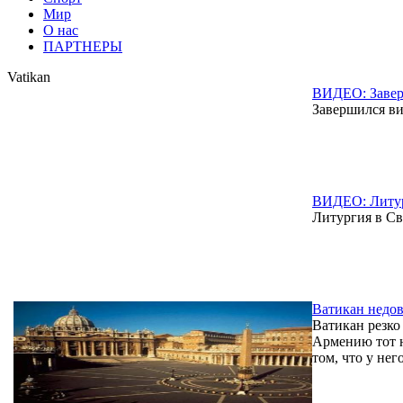
Мир
О нас
ПАРТНЕРЫ
Vatikan
ВИДЕО: Завер
Завершился в
ВИДЕО: Литур
Литургия в Св
Ватикан недов
Ватикан резко
Армению тот н
том, что у нег