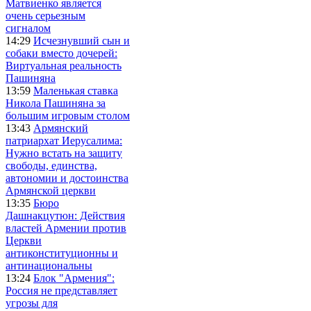
Матвиенко является
очень серьезным
сигналом
14:29
Исчезнувший сын и
собаки вместо дочерей:
Виртуальная реальность
Пашиняна
13:59
Маленькая ставка
Никола Пашиняна за
большим игровым столом
13:43
Армянский
патриархат Иерусалима:
Нужно встать на защиту
свободы, единства,
автономии и достоинства
Армянской церкви
13:35
Бюро
Дашнакцутюн: Действия
властей Армении против
Церкви
антиконституционны и
антинациональны
13:24
Блок "Армения":
Россия не представляет
угрозы для