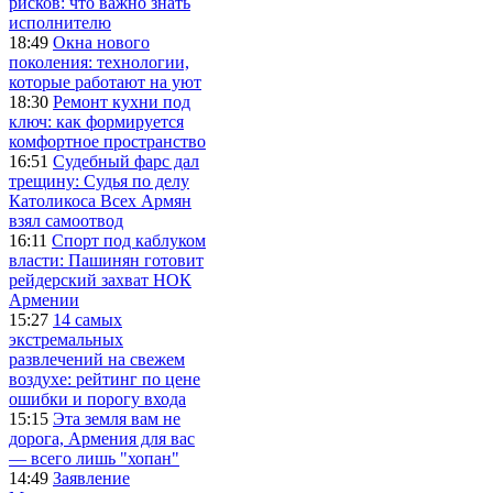
рисков: что важно знать
исполнителю
18:49
Окна нового
поколения: технологии,
которые работают на уют
18:30
Ремонт кухни под
ключ: как формируется
комфортное пространство
16:51
Судебный фарс дал
трещину: Судья по делу
Католикоса Всех Армян
взял самоотвод
16:11
Спорт под каблуком
власти: Пашинян готовит
рейдерский захват НОК
Армении
15:27
14 самых
экстремальных
развлечений на свежем
воздухе: рейтинг по цене
ошибки и порогу входа
15:15
Эта земля вам не
дорога, Армения для вас
— всего лишь "хопан"
14:49
Заявление