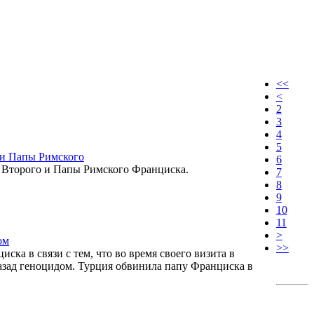
<<
<
2
3
4
5
 и Папы Римского
6
 Второго и Папы Римского Франциска.
7
8
9
10
11
>
ом
>>
ска в связи с тем, что во время своего визита в
азад геноцидом. Турция обвинила папу Франциска в