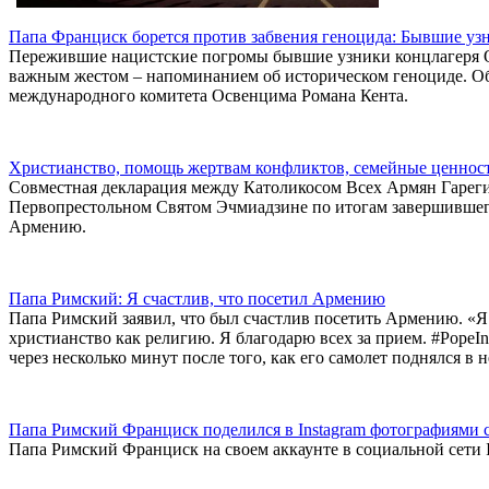
Папа Франциск борется против забвения геноцида: Бывшие уз
Пережившие нацистские погромы бывшие узники концлагеря 
важным жестом – напоминанием об историческом геноциде. Об э
международного комитета Освенцима Романа Кента.
Христианство, помощь жертвам конфликтов, семейные ценност
Совместная декларация между Католикосом Всех Армян Гаре
Первопрестольном Святом Эчмиадзине по итогам завершившего
Армению.
Папа Римский: Я счастлив, что посетил Армению
Папа Римский заявил, что был счастлив посетить Армению. «Я
христианство как религию. Я благодарю всех за прием. #PopeI
через несколько минут после того, как его самолет поднялся в 
Папа Римский Франциск поделился в Instagram фотографиями 
Папа Римский Франциск на своем аккаунте в социальной сети 