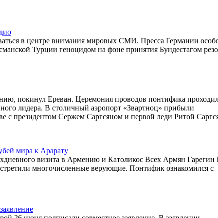
дио
аться в центре внимания мировых СМИ. Пресса Германии особ
 османской Турции геноцидом на фоне принятия Бундестагом ре
нию, покинул Ереван. Церемония проводов понтифика проходил
нного лидера. В столичный аэропорт «Звартноц» прибыли
ве с президентом Сержем Саргсяном и первой леди Ритой Саргс
убей мира к Арарату
ехдневного визита в Армению и Католикос Всех Армян Гарегин
встретили многочисленные верующие. Понтифик ознакомился с
заявление
ой 26 июня подписали совместное заявление. В заявлении