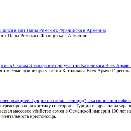
шился визит Папы Римского Франциска в Армению
изит Папы Римского Франциска в Армению.
гия в Святом Эчмиадзине при участии Католикоса Всех Армян
ятом Эчмиадзине при участии Католикоса Всех Армян Гарегина
олен реакцией Турции на слово "геноцид", сказанное понтифик
 отреагировал на критику со стороны Турции в адрес папы Франци
азвал массовое убийство армян в Османской империи 100 лет н
о ментальность крестоносца.