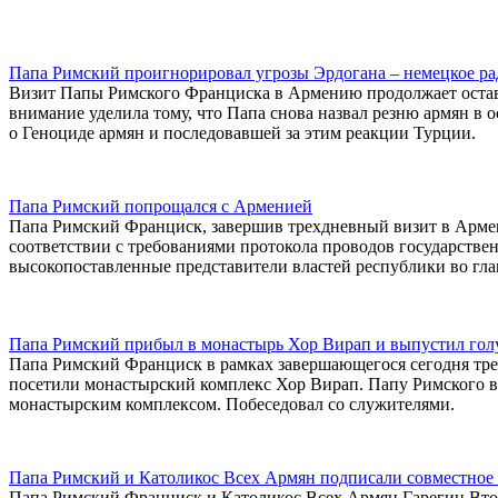
Папа Римский проигнорировал угрозы Эрдогана – немецкое ра
Визит Папы Римского Франциска в Армению продолжает остав
внимание уделила тому, что Папа снова назвал резню армян в
о Геноциде армян и последовавшей за этим реакции Турции.
Папа Римский попрощался с Арменией
Папа Римский Франциск, завершив трехдневный визит в Арме
соответствии с требованиями протокола проводов государстве
высокопоставленные представители властей республики во гла
Папа Римский прибыл в монастырь Хор Вирап и выпустил гол
Папа Римский Франциск в рамках завершающегося сегодня тр
посетили монастырский комплекс Хор Вирап. Папу Римского 
монастырским комплексом. Побеседовал со служителями.
Папа Римский и Католикос Всех Армян подписали совместное 
Папа Римский Франциск и Католикос Всех Армян Гарегин Втор