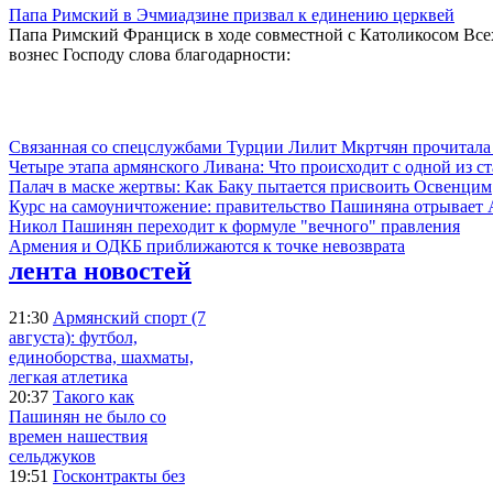
Папа Римский в Эчмиадзине призвал к единению церквей
Папа Римский Франциск в ходе совместной с Католикосом Вс
вознес Господу слова благодарности:
Связанная со спецслужбами Турции Лилит Мкртчян прочитала
Четыре этапа армянского Ливана: Что происходит с одной из 
Палач в маске жертвы: Как Баку пытается присвоить Освенцим
Курс на самоуничтожение: правительство Пашиняна отрывает
Никол Пашинян переходит к формуле "вечного" правления
Армения и ОДКБ приближаются к точке невозврата
лента новостей
21:30
Армянский спорт (7
августа): футбол,
единоборства, шахматы,
легкая атлетика
20:37
Такого как
Пашинян не было со
времен нашествия
сельджуков
19:51
Госконтракты без