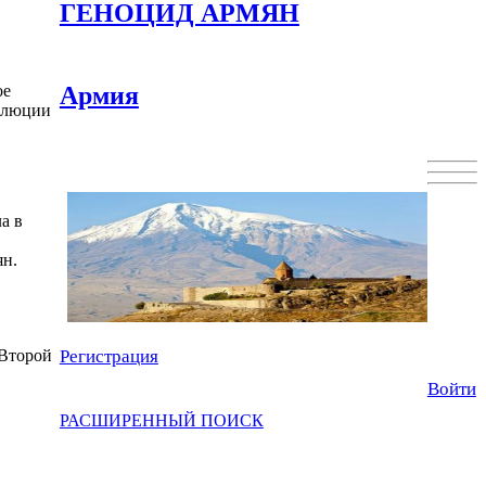
ГЕНОЦИД АРМЯН
ое
Армия
золюции
а в
ян.
 Второй
Регистрация
Войти
РАСШИРЕННЫЙ ПОИСК