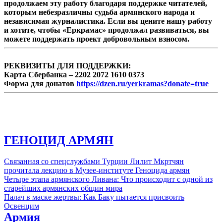
продолжаем эту работу благодаря поддержке читателей,
которым небезразличны судьба армянского народа и
независимая журналистика. Если вы цените нашу работу
и хотите, чтобы «Еркрамас» продолжал развиваться, вы
можете поддержать проект добровольным взносом.
РЕКВИЗИТЫ ДЛЯ ПОДДЕРЖКИ:
Карта Сбербанка – 2202 2072 1610 0373
Форма для донатов
https://dzen.ru/yerkramas?donate=true
ГЕНОЦИД АРМЯН
Связанная со спецслужбами Турции Лилит Мкртчян
прочитала лекцию в Музее-институте Геноцида армян
Четыре этапа армянского Ливана: Что происходит с одной из
старейших армянских общин мира
Палач в маске жертвы: Как Баку пытается присвоить
Освенцим
Армия