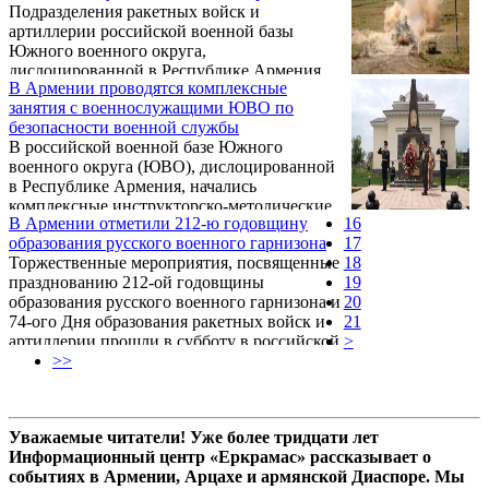
Подразделения ракетных войск и
артиллерии российской военной базы
Южного военного округа,
дислоцированной в Республике Армения,
В Армении проводятся комплексные
израсходовали в 2016 году более пяти тысяч
занятия с военнослужащими ЮВО по
снарядов и мин различных типов.
безопасности военной службы
В российской военной базе Южного
военного округа (ЮВО), дислоцированной
в Республике Армения, начались
комплексные инструкторско-методические
В Армении отметили 212-ю годовщину
16
занятия по требованиям безопасности в
образования русского военного гарнизона
17
условиях повседневной деятельности и на
Торжественные мероприятия, посвященные
18
занятиях по боевой подготовке.
празднованию 212-ой годовщины
19
образования русского военного гарнизона и
20
74-ого Дня образования ракетных войск и
21
артиллерии прошли в субботу в российской
>
военной базе Южного военного округа
>>
(ЮВО), дислоцированной в Республике
Армения,.
Уважаемые читатели! Уже более тридцати лет
Информационный центр «Еркрамас» рассказывает о
событиях в Армении, Арцахе и армянской Диаспоре. Мы