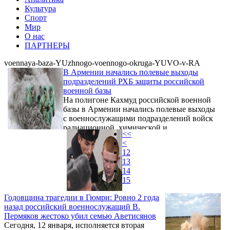
Культура
Спорт
Мир
О нас
ПАРТНЕРЫ
voennaya-baza-YUzhnogo-voennogo-okruga-YUVO-v-RA
В Армении начались полевые выходы
подразделений РХБ защиты российской
военной базы
На полигоне Кахмуд российской военной
базы в Армении начались полевые выходы
с военнослужащими подразделений войск
радиационной, химической и
<<
биологической (РХБ) защиты. Об этом
<
сообщает пресс-служба Южного военного
12
округа.
13
14
15
Годовщина трагедии в Гюмри: Ровно 2 года
назад российский военнослужащий В.
Пермяков жестоко убил семью Аветисянов
Сегодня, 12 января, исполняется вторая