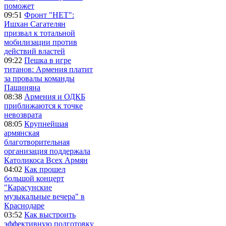
поможет
09:51
Фронт "НЕТ":
Ишхан Сагателян
призвал к тотальной
мобилизации против
действий властей
09:22
Пешка в игре
титанов: Армения платит
за провалы команды
Пашиняна
08:38
Армения и ОДКБ
приближаются к точке
невозврата
08:05
Крупнейшая
армянская
благотворительная
организация поддержала
Католикоса Всех Армян
04:02
Как прошел
большой концерт
"Карасунские
музыкальные вечера" в
Краснодаре
03:52
Как выстроить
эффективную подготовку