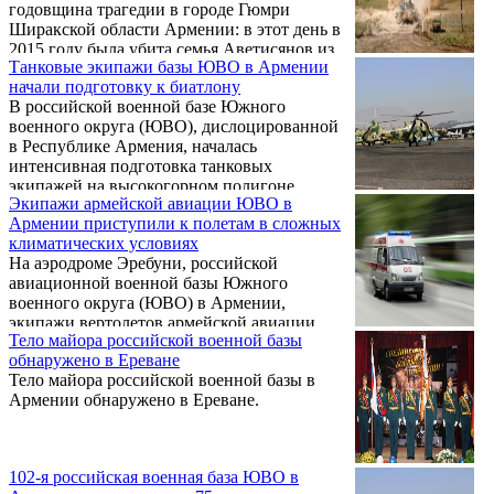
годовщина трагедии в городе Гюмри
Ширакской области Армении: в этот день в
2015 году была убита семья Аветисянов из
Танковые экипажи базы ЮВО в Армении
семи человек, включая двухлетнюю девочку
начали подготовку к биатлону
и 6-месячного младенца.
В российской военной базе Южного
военного округа (ЮВО), дислоцированной
в Республике Армения, началась
интенсивная подготовка танковых
экипажей на высокогорном полигоне
Экипажи армейской авиации ЮВО в
"Алагяз", сообщает пресс-служба Южного
Армении приступили к полетам в сложных
военного округа.
климатических условиях
На аэродроме Эребуни, российской
авиационной военной базы Южного
военного округа (ЮВО) в Армении,
экипажи вертолетов армейской авиации
Тело майора российской военной базы
приступили к одиночной подготовке и
обнаружено в Ереване
полетам в сложных климатических
Тело майора российской военной базы в
условиях.
Армении обнаружено в Ереване.
102-я российская военная база ЮВО в