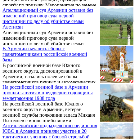
службу по призыву. Мероприятия по замене
Апелляционный суд Армении оставил без
личного состава воинских частей
изменений приговор суда первой
Гюмрийского и Ереванского гарнизонов
инстанции по делу об убийстве семьи
проводилась в течение 2,5 месяцев,
Аветисян
сообщает пресс-служба ЮВО.
Апелляционный суд Армении оставил без
изменений приговор суда первой
инстанции по делу об убийстве семьи
В Армении начались сборы с
Аветисян. Вердикт Апелляционного суда
гранатометчиками российской военной
обнародовал 19 декабря судья Мгер
базы
Аграманян. Таким оразом, жалобы
В российской военной базе Южного
представителей правопреемников
военного округа, дислоцированной в
потерпевшей стороны отклонены. Вердикт
Армении, начались полевые сборы
может быть обжалован в течение месяца.
гранатометчиков ручных и автоматических
Отметим, что на заседании присутствовал
На российской военной базе в Армении
гранатометов, в которых задействовано
лишь прокурор.
прошли занятия в преддверии годовщины
более 200 военнослужащих, передает пресс-
землетрясения 1988 года
служба ЮВО.
На российской военной базе Южного
военного округа в Армении, ветеран
военной службы полковник запаса Михаил
Питомцев с вновь прибывшими
Артиллерийские подразделения соединения
военнослужащими провел занятия по
ЮВО в Армении приняли участие в 20
общественно-государственной подготовке.
тактических учениях с боевой стрельбой