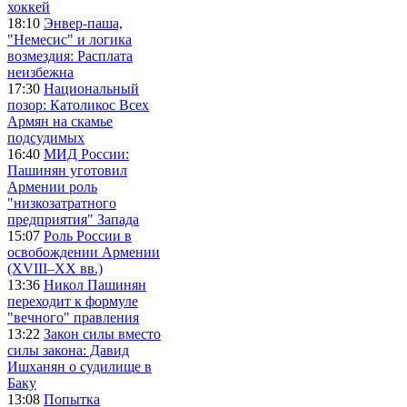
хоккей
18:10
Энвер-паша,
"Немесис" и логика
возмездия: Расплата
неизбежна
17:30
Национальный
позор: Католикос Всех
Армян на скамье
подсудимых
16:40
МИД России:
Пашинян уготовил
Армении роль
"низкозатратного
предприятия" Запада
15:07
Роль России в
освобождении Армении
(XVIII–XX вв.)
13:36
Никол Пашинян
переходит к формуле
"вечного" правления
13:22
Закон силы вместо
силы закона: Давид
Ишханян о судилище в
Баку
13:08
Попытка