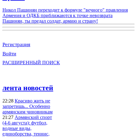
Никол Пашинян переходит к формуле "вечного" правления
Армения и ОДКБ приближаются к точке невозврата
Пашинян, ты предал солдат, армию и страну!
Регистрация
Войти
РАСШИРЕННЫЙ ПОИСК
лента новостей
22:28
Красиво жить не
запретишь... Особенно
армянским чиновникам
21:27
Армянский спорт
(4-6 августа): футбол,
водные виды,
единоборства, теннис,