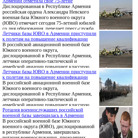
Армении отметила свое 75-летие
Дислоцированная в Республике Армения
российская ордена Александра Невского
военная база Южного военного округа
(ЮВО) отмечает сегодня 75-летний юбилей
со дня образования, передает пресс-служба
Летчики базы ЮВО в Армении приступили
ЮВО.
к полетам на повышение квалификации
В российской авиационной военной базе
Южного военного округа,
дислоцированной в Республике Армения,
летчики оперативно-тактической и
армейской авиации повышают классную
Летчики базы ЮВО в Армении приступили
квалификацию, сообщает пресс-служба
к полетам на повышение квалификации
ЮВО.
В российской авиационной военной базе
Южного военного округа,
дислоцированной в Республике Армения,
летчики оперативно-тактической и
армейской авиации повышают классную
Ротация военнослужащих российской
квалификацию, сообщает пресс-служба
военной базы завершилась в Армении
ЮВО.
В российской военной базе Южного
военного округа (ЮВО), дислоцированной
в республике Армения, завершилась
ротация военнослужащих, проходящих