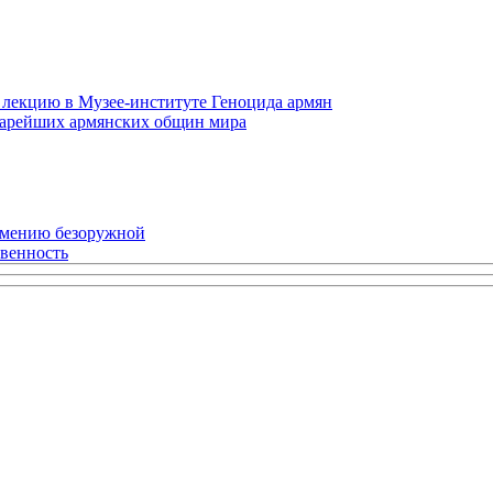
 лекцию в Музее-институте Геноцида армян
старейших армянских общин мира
рмению безоружной
твенность