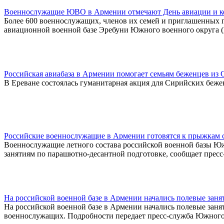
Военнослужащие ЮВО в Армении отмечают День авиации и к
Более 600 военнослужащих, членов их семей и приглашенных 
авиационной военной базе Эребуни Южного военного округа 
Российская авиабаза в Армении помогает семьям беженцев из
В Ереване состоялась гуманитарная акция для Сирийских беже
Российские военнослужащие в Армении готовятся к прыжкам
Военнослужащие летного состава российской военной базы Ю
занятиям по парашютно-десантной подготовке, сообщает прес
На российской военной базе в Армении начались полевые заня
На российской военной базе в Армении начались полевые заня
военнослужащих. Подробности передает пресс-служба Южного