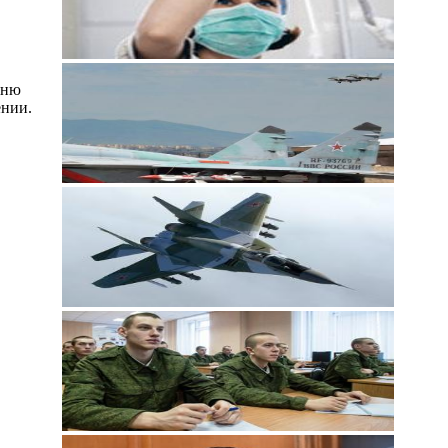
Дню
ении.