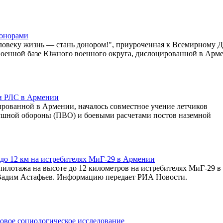
донорами
еловеку жизнь — стань донором!", приуроченная к Всемирному 
й военной базе Южного военного округа, дислоцированной в Арм
и РЛС в Армении
рованной в Армении, началось совместное учение летчиков
ушной обороны (ПВО) и боевыми расчетами постов наземной
о 12 км на истребителях МиГ-29 в Армении
лотажа на высоте до 12 километров на истребителях МиГ-29 в
адим Астафьев. Информацию передает РИА Новости.
овое социологическое исследование