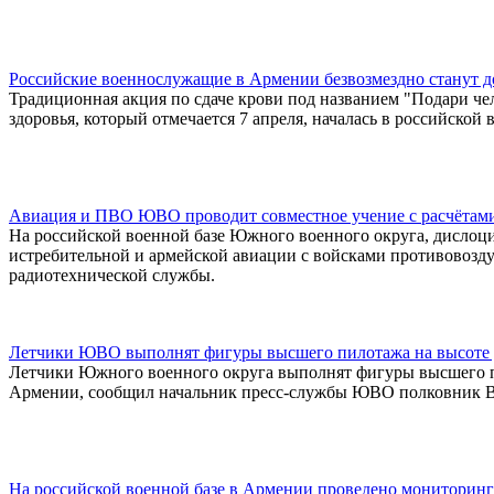
Российские военнослужащие в Армении безвозмездно станут 
Традиционная акция по сдаче крови под названием "Подари ч
здоровья, который отмечается 7 апреля, началась в российско
Авиация и ПВО ЮВО проводит совместное учение с расчётам
На российской военной базе Южного военного округа, дислоци
истребительной и армейской авиации с войсками противовозд
радиотехнической службы.
Летчики ЮВО выполнят фигуры высшего пилотажа на высоте д
Летчики Южного военного округа выполнят фигуры высшего пи
Армении, сообщил начальник пресс-службы ЮВО полковник В
На российской военной базе в Армении проведено мониторинг