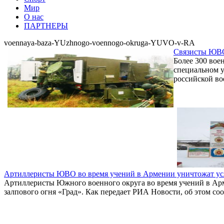
Мир
О нас
ПАРТНЕРЫ
voennaya-baza-YUzhnogo-voennogo-okruga-YUVO-v-RA
Связисты ЮВО 
Более 300 вое
специальном 
российской в
Артиллеристы ЮВО во время учений в Армении уничтожат усл
Артиллеристы Южного военного округа во время учений в Ар
залпового огня «Град». Как передает РИА Новости, об этом 