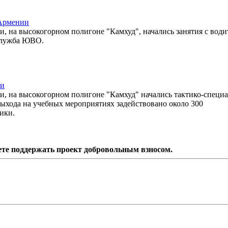
 Армении
, на высокогорном полигоне "Камхуд", начались занятия с вод
-служба ЮВО.
ии
и, на высокогорном полигоне "Камхуд" начались тактико-специ
выхода на учебных мероприятиях задействовано около 300
ики.
ете поддержать проект добровольным взносом.