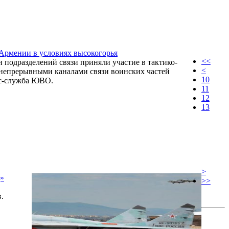
Армении в условиях высокогорья
<<
 подразделений связи приняли участие в тактико-
<
непрерывными каналами связи воинских частей
10
сс-служба ЮВО.
11
12
13
>
д»
>>
.