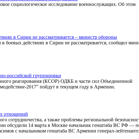
овое социологическое исследование военнослужащих. Об этом
твиях в Сирии не рассматривается – министр обороны
 в боевых действиях в Сирии не рассматривается, сообщил мин
но-российской группировки
вного реагирования (КСОР) ОДКБ и части сил Объединенной
модействие-2017" пойдут в текущем году в Армении.
их отношений
ого сотрудничества, а также проблемы региональной безопаснос
ии обсудили 14 марта в Москве начальник генштаба ВС РФ — 
асимов с начальником генштаба ВС Армении генерал-лейтенант