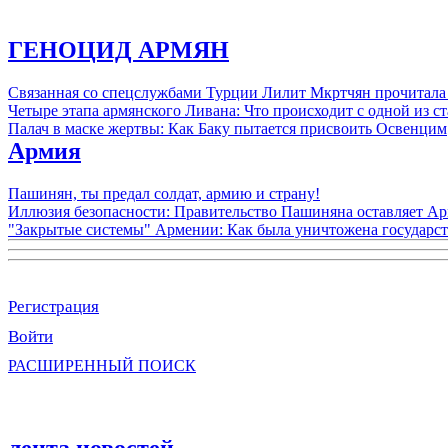
ГЕНОЦИД АРМЯН
Связанная со спецслужбами Турции Лилит Мкртчян прочитала
Четыре этапа армянского Ливана: Что происходит с одной из 
Палач в маске жертвы: Как Баку пытается присвоить Освенцим
Армия
Пашинян, ты предал солдат, армию и страну!
Иллюзия безопасности: Правительство Пашиняна оставляет А
"Закрытые системы" Армении: Как была уничтожена государс
Регистрация
Войти
РАСШИРЕННЫЙ ПОИСК
лента новостей