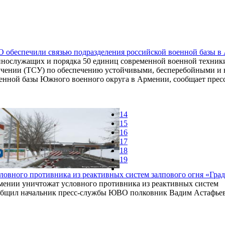
обеспечили связью подразделения российской военной базы в 
ннослужащих и порядка 50 единиц современной военной техники
учении (ТСУ) по обеспечению устойчивыми, бесперебойными и 
оенной базы Южного военного округа в Армении, сообщает пре
14
15
16
17
18
19
овного противника из реактивных систем залпового огня «Гра
мении уничтожат условного противника из реактивных систем
сообщил начальник пресс-службы ЮВО полковник Вадим Астафьев