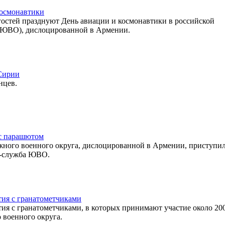
осмонавтики
гостей празднуют День авиации и космонавтики в российской
(ЮВО), дислоцированной в Армении.
 Сирии
нцев.
 с парашютом
жного военного округа, дислоцированной в Армении, приступил
с-служба ЮВО.
тия с гранатометчиками
тия с гранатометчиками, в которых принимают участие около 20
 военного округа.