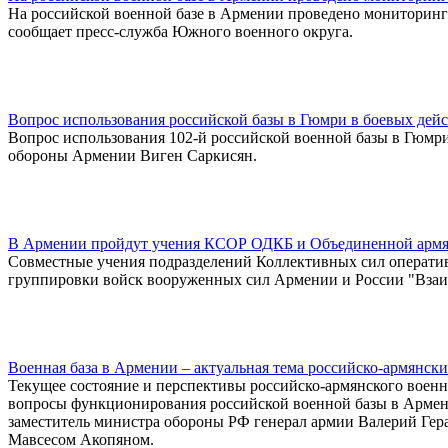
На российской военной базе в Армении проведено мониторинг
сообщает пресс-служба Южного военного округа.
Вопрос использования российской базы в Гюмри в боевых дейс
Вопрос использования 102-й российской военной базы в Гюмри
обороны Армении Виген Саркисян.
В Армении пройдут учения КСОР ОДКБ и Объединенной армя
Совместные учения подразделений Коллективных сил операти
группировки войск вооруженных сил Армении и России "Взаи
Военная база в Армении – актуальная тема российско-армянск
Текущее состояние и перспективы российско-армянского военн
вопросы функционирования российской военной базы в Армен
заместитель министра обороны РФ генерал армии Валерий Гер
Мавсесом Акопяном.