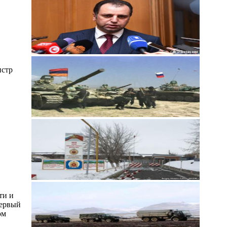
истр
ти и
первый
ом