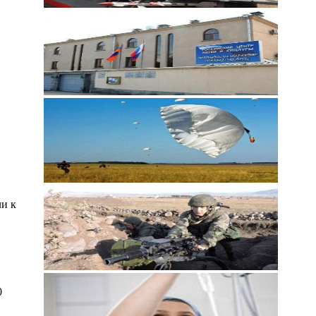
и к
0