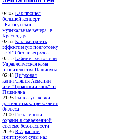
04:02
Как прошел
большой концерт
"Карасунские
музыкальные вечера" в
Краснодаре
03:52
Как выстроить
эффективную подготовку
к ОГЭ без перегрузок
03:15
Кабинет застоя или
Управленческая кома
правительства Пашиняна
02:48
Цифровая
капитуляция Армении
или "Троянский конь" от
Пашиняна
21:36
Рынок упаковки
для напитков: требования
бизнеса
21:00
Роль личной
охраны в современной
системе безопасности
20:36
В Армении
имитируют суды над