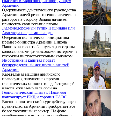
спасения в Евросоюзе, игнорирующем
течет, и в целом качество его совсем не
Армению
вдохновляет. Есть картошку на завтрак,
Одержимость действующего руководства
обед и ужин он также считает
Армении идеей резкого геополитического
нецелесообразным, хотя ее он раньше
разворота в сторону Запада начинает
любил и даже использовал в автобусной
приносить свои горькие плоды.
сцене в ходе предвыборной борьбы («Те,
Железнодорожный тупик Пашиняна или
Декларируемая премьер-министром страны
кто ест картошку, голосует за тех, кто ...
Авантюра на два миллиарда
Николом Пашиняном «многовекторность»
Очередная политическая инициатива
на практике оборачивается
премьер-министра Армении Никола
систематическим разрушением
Пашиняна грозит обернуться для страны
стратегических и экономических связей с
колоссальными финансовыми потерями и
Россией. Расплачиваться за политические
глубоким инфраструктурным кризисом.
амбиции ереванского кабинета министров
Иностранный капитал подает
Громкие заявления главы армянского
придется рядовым армянским
беспрецедентный иск против властей
кабмина о возможных многомиллиардных
производителям и налогоплательщикам, для
Армении
претензиях к российской стороне за
которых закрытие традиционных рынков
Карательная машина армянского
управление отечественными железными
сбыта ...
правосудия, запущенная против
дорогами продемонстрировали не только
политических оппонентов действующей
готовность властей идти на обострение
власти, ожидаемо дала сбой на
отношений с ключевым экономическим
Геополитический шпагат: Пашинян
международном уровне. Агрессивная
партнером, но и полное пренебрежение
шантажирует РЖД и хоронит ЕАЭС
кампания правительства, направленная на
интересами собственных граждан ради ...
Внешнеполитический курс действующего
удушение крупного бизнеса и устранение
правительства Армении приобретает все
политических конкурентов, привела к
более хаотичный характер. На фоне
закономерному финалу — иску в
углубляющихся внутренних проблем и