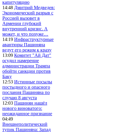
капитуляцию
14:48
Дмитрий Медведев:
Экономический разрыв с
Россией вызовет в
Армении глубокий
внутренний кризис. А
может, и что похуже…
14:19
Инфраструктурные
авантюры Пашиняна
ведут его режим к краху
13:09
Комитет "Ай Дат"
осудил намерение
администрации Трампа
обойти санкции против
Баку
12:53
Истинные посылы
постыдного и опасного
послания Пашиняна по
случаю 8 августа
12:03
Пашинян нашёл
нового виноватого:
неожиданное признание
04:49
Внешнеполитический
тупик Пашиняна: Запад