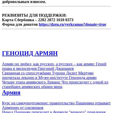
добровольным взносом.
РЕКВИЗИТЫ ДЛЯ ПОДДЕРЖКИ:
Карта Сбербанка – 2202 2072 1610 0373
Форма для донатов
https://dzen.ru/yerkramas?donate=true
ГЕНОЦИД АРМЯН
Армян он любил, как русских, а русских – как армян: Гений
права и милосердия Григорий Джаншиев
Связанная со спецслужбами Турции Лилит Мкртчян
прочитала лекцию в Музее-институте Геноцида армян
Четыре этапа армянского Ливана: Что происходит с одной из
старейших армянских общин мира
Армия
Курс на самоуничтожение: правительство Пашиняна отрывает
Армению от союзников
Никол Пашинян переходит к формуле "вечного" правления