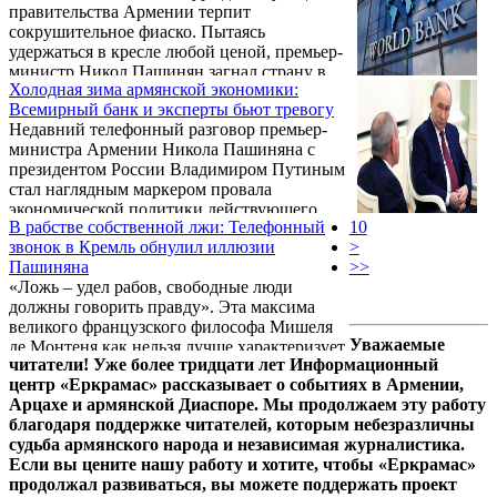
правительства Армении терпит
обещаниями, а стратегические партнеры,
сокрушительное фиаско. Пытаясь
уставшие от двуличия армянского
удержаться в кресле любой ценой, премьер-
руководства, перешли к языку
министр Никол Пашинян загнал страну в
ультиматумов. Анализ последних событий
Холодная зима армянской экономики:
глубочайший кризис. Сегодня армянское
наглядно демонстрирует низкое качество
Всемирный банк и эксперты бьют тревогу
государство оказалось в тисках между
государственного управления, которое ...
Недавний телефонный разговор премьер-
невыполнимыми обещаниями Западу и
министра Армении Никола Пашиняна с
критической экономической зависимостью
президентом России Владимиром Путиным
от традиционных партнеров. При этом
стал наглядным маркером провала
платить за провальную «сделочную»
экономической политики действующего
дипломатию властей предстоит рядовым
В рабстве собственной лжи: Телефонный
10
армянского правительства. Во время беседы
гражданам.
звонок в Кремль обнулил иллюзии
>
глава Кабмина был вынужден просить
Пашиняна
>>
российского лидера вмешаться и
«Ложь – удел рабов, свободные люди
урегулировать вопрос ограничений на
должны говорить правду». Эта максима
экспорт армянской продукции. Этот шаг
великого французского философа Мишеля
выглядит откровенным диссонансом на
Уважаемые
де Монтеня как нельзя лучше характеризует
фоне недавней предвыборной кампании,
читатели! Уже более тридцати лет Информационный
действующую власть Армении во главе с
когда Пашинян самоуверенно призывал
центр «Еркрамас» рассказывает о событиях в Армении,
Николом Пашиняном, которая сама себя
бизнес не беспокоиться, раздавал ...
Арцахе и армянской Диаспоре. Мы продолжаем эту работу
загнала в рабскую зависимость от
благодаря поддержке читателей, которым небезразличны
собственных несбыточных посулов.
судьба армянского народа и независимая журналистика.
Если вы цените нашу работу и хотите, чтобы «Еркрамас»
продолжал развиваться, вы можете поддержать проект