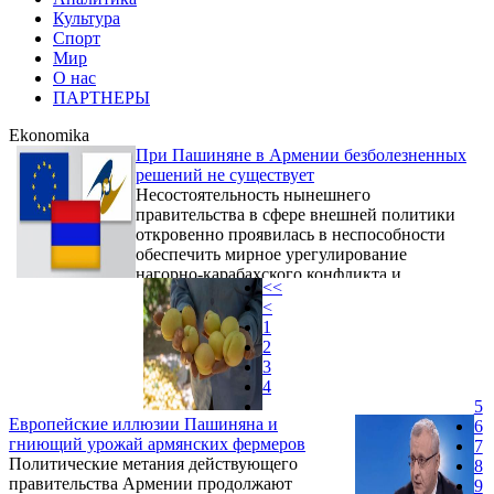
Культура
Спорт
Мир
О нас
ПАРТНЕРЫ
Ekonomika
При Пашиняне в Армении безболезненных
решений не существует
Несостоятельность нынешнего
правительства в сфере внешней политики
откровенно проявилась в неспособности
обеспечить мирное урегулирование
нагорно-карабахского конфликта и
<<
предотвратить его переход в военную фазу.
<
1
2
3
4
5
Европейские иллюзии Пашиняна и
6
гниющий урожай армянских фермеров
7
Политические метания действующего
8
правительства Армении продолжают
9