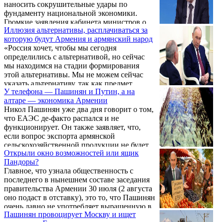
наносить сокрушительные удары по
фундаменту национальной экономики.
Громкие заявления кабинета министров о
Иллюзия альтернативы, расплачиваться за
диверсификации рынков сбыта и
которую будут Армения и армянский народ
стремлении в Европейский союз на
«Россия хочет, чтобы мы сегодня
практике оборачиваются катастрофой для
определились с альтернативой, но сейчас
отечественных аграриев и виноделов. Пока
мы находимся на стадии формирования
руководство страны увлечено
этой альтернативы. Мы не можем сейчас
геополитическими играми, реальный
указать альтернативу, так как предмет
сектор экономики стремительно теряет свои
У телефона — Пашинян и Путин, а на
выбора еще не существует. Для проведения
позиции, а простые фермеры остаются один
алтаре — экономика Армении
референдума по такому вопросу Армения
на один с нереализованным урожаем.
Никол Пашинян уже два дня говорит о том,
должна как минимум подать заявку в ЕС
что ЕАЭС де-факто распался и не
или получить статус кандидата. Тогда
функционирует. Он также заявляет, что,
референдум будет логичным и
если вопрос экспорта армянской
необходимым», — заявил сегодня Никол
сельскохозяйственной продукции не будет
Пашинян.
Открыли окно возможностей или ящик
решён, это станет началом конца ЕАЭС.
Пандоры?
Однако, когда его спрашивают, выйдет ли
Главное, что узнала общественность с
Армения из ЕАЭС, Пашинян отвечает, что
последнего в нынешнем составе заседания
такого плана у него нет.
правительства Армении 30 июля (2 августа
оно подаст в отставку), это то, что Пашинян
очень давно не употребляет выращенную в
Пашинян провоцирует Москву и ищет
нашей стране рыбу – жир, понимаете ли,