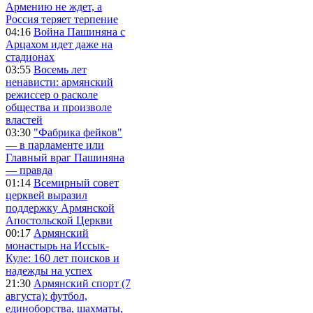
Армению не ждет, а
Россия теряет терпение
04:16
Война Пашиняна с
Арцахом идет даже на
стадионах
03:55
Восемь лет
ненависти: армянский
режиссер о расколе
общества и произволе
властей
03:30
"Фабрика фейков"
— в парламенте или
Главный враг Пашиняна
— правда
01:14
Всемирный совет
церквей выразил
поддержку Армянской
Апостольской Церкви
00:17
Армянский
монастырь на Иссык-
Куле: 160 лет поисков и
надежды на успех
21:30
Армянский спорт (7
августа): футбол,
единоборства, шахматы,