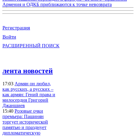
Армения и ОДКБ приближаются к точке невозврата
Регистрация
Войти
РАСШИРЕННЫЙ ПОИСК
лента новостей
17:03
Армян он любил,
как русских, а русских –
как армян: Гений права и
милосердия Григорий
Джаншиев
15:40
Розовые очки
премьера: Пашинян
торгует исторической
памятью и празднует
дипломатическую