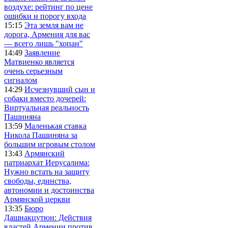
воздухе: рейтинг по цене
ошибки и порогу входа
15:15
Эта земля вам не
дорога, Армения для вас
— всего лишь "хопан"
14:49
Заявление
Матвиенко является
очень серьезным
сигналом
14:29
Исчезнувший сын и
собаки вместо дочерей:
Виртуальная реальность
Пашиняна
13:59
Маленькая ставка
Никола Пашиняна за
большим игровым столом
13:43
Армянский
патриархат Иерусалима:
Нужно встать на защиту
свободы, единства,
автономии и достоинства
Армянской церкви
13:35
Бюро
Дашнакцутюн: Действия
властей Армении против