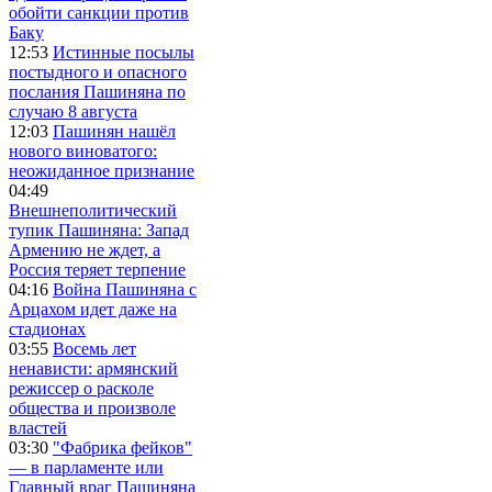
обойти санкции против
Баку
12:53
Истинные посылы
постыдного и опасного
послания Пашиняна по
случаю 8 августа
12:03
Пашинян нашёл
нового виноватого:
неожиданное признание
04:49
Внешнеполитический
тупик Пашиняна: Запад
Армению не ждет, а
Россия теряет терпение
04:16
Война Пашиняна с
Арцахом идет даже на
стадионах
03:55
Восемь лет
ненависти: армянский
режиссер о расколе
общества и произволе
властей
03:30
"Фабрика фейков"
— в парламенте или
Главный враг Пашиняна