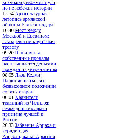
возможно, избежит пули,
но не избежит истории
12:54
Архитектурная
летопись армянской
общины Екатеринодара
10:40
Мост между
Москвой и Ереваном:
"Лазаревский клуб" бьет
тревогу
09:20
Пашинян за
собственные провалы
расплачивается деньгами
граждан и суверенитетом
08:05
Яков Кедми:
Пашинян оказался в
безвыходном положении
со всех сторон
00:01
Хранители
традиций из Чалтыря:
семья донских армян
признана лучшей в
России
20:33
Забвение Арцаха и
коридор для
Азербайджана: Армения