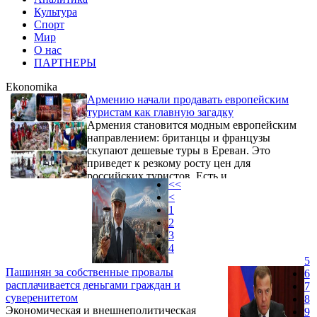
Культура
Спорт
Мир
О нас
ПАРТНЕРЫ
Ekonomika
Армению начали продавать европейским
туристам как главную загадку
Армения становится модным европейским
направлением: британцы и французы
скупают дешевые туры в Ереван. Это
приведет к резкому росту цен для
российских туристов. Есть и
<<
дополнительные риски.
<
1
2
3
4
5
Пашинян за собственные провалы
6
расплачивается деньгами граждан и
7
суверенитетом
8
Экономическая и внешнеполитическая
9