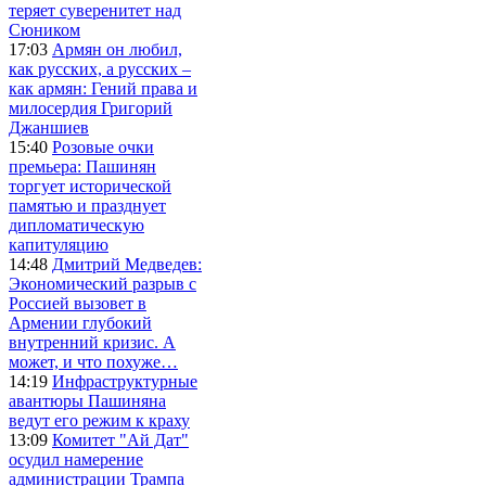
теряет суверенитет над
Сюником
17:03
Армян он любил,
как русских, а русских –
как армян: Гений права и
милосердия Григорий
Джаншиев
15:40
Розовые очки
премьера: Пашинян
торгует исторической
памятью и празднует
дипломатическую
капитуляцию
14:48
Дмитрий Медведев:
Экономический разрыв с
Россией вызовет в
Армении глубокий
внутренний кризис. А
может, и что похуже…
14:19
Инфраструктурные
авантюры Пашиняна
ведут его режим к краху
13:09
Комитет "Ай Дат"
осудил намерение
администрации Трампа