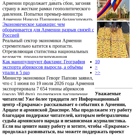
Армении продолжает давать сбои, загоняя
реальной угрозой потери единственных
страну в жесткие рамки геополитического
действующих гарантий национальной
давления. Попытки премьер-министра
безопасности.
Армении Никола Пашиняна балансировать
Экономическое харакири: чем
между западными директивами и
оборачивается для Армении разрыв связей с
традиционными союзниками
Россией
оборачиваются не только охлаждением
Реальный сектор экономики Армении
межгосударственных связей, но и
стремительно катится к пропасти.
реальными экономическими угрозами.
Отрезвляющая статистика национальных
Эксперты и инсайдеры сходятся во мнении:
ведомств, проанализированная
руководство страны теряет пространство
Как манипулируют фактами: География
10
журналистами, наглядно демонстрирует: без
для маневра, а расплачиваться за
экспорта абрикосов выросла, а объёмы
>
российского рынка армянских
сомнительные внешнеполитические
упали в 5 раз
>>
производителей ждет неминуемый крах.
эксперименты ...
Министр экономики Геворг Папоян заявил,
Риторика властей в Ереване разбивается о
что с 1 июня по 19 июля 2026 года Армения
жесткие цифры — от экспорта
экспортировала 7 654 тонны абрикосов
сельскохозяйственной продукции до
Уважаемые
(около 380 фур), подчеркнув расширение
жизненно важных денежных переводов,
читатели! Уже более тридцати лет Информационный
географии поставок. Однако чиновник
экономика страны критически зависит от
центр «Еркрамас» рассказывает о событиях в Армении,
умолчал о показателях за аналогичный
государства, с которым нынешний кабинет
Арцахе и армянской Диаспоре. Мы продолжаем эту работу
период прошлого года, пишет Марина
министров методично портит отношения.
благодаря поддержке читателей, которым небезразличны
Хачатрян в Фактор.ам
судьба армянского народа и независимая журналистика.
Если вы цените нашу работу и хотите, чтобы «Еркрамас»
продолжал развиваться, вы можете поддержать проект