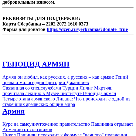
добровольным взносом.
РЕКВИЗИТЫ ДЛЯ ПОДДЕРЖКИ:
Карта Сбербанка – 2202 2072 1610 0373
Форма для донатов
https://dzen.ru/yerkramas?donate=true
ГЕНОЦИД АРМЯН
Армян он любил, как русских, а русских – как армян: Гений
права и милосердия Григорий Джаншиев
Связанная со спецслужбами Турции Лилит Мкртчян
прочитала лекцию в Музее-институте Геноцида армян
Четыре этапа армянского Ливана: Что происходит с одной из
старейших армянских общин мира
Армия
Курс на самоуничтожение: правительство Пашиняна отрывает
Армению от союзников
Никол Пашинян переходит к формуле "вечного" правления