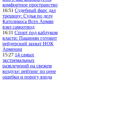
комфортное пространство
16:51
Судебный фарс дал
трещину: Судья по делу
Католикоса Всех Армян
взял самоотвод
16:11
Спорт под каблуком
власти: Пашинян готовит
рейдерский захват НОК
Армении
15:27
14 самых
экстремальных
развлечений на свежем
воздухе: рейтинг по цене
ошибки и порогу входа