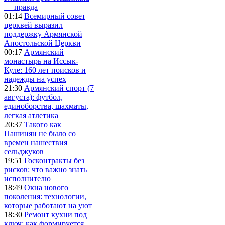
— правда
01:14
Всемирный совет
церквей выразил
поддержку Армянской
Апостольской Церкви
00:17
Армянский
монастырь на Иссык-
Куле: 160 лет поисков и
надежды на успех
21:30
Армянский спорт (7
августа): футбол,
единоборства, шахматы,
легкая атлетика
20:37
Такого как
Пашинян не было со
времен нашествия
сельджуков
19:51
Госконтракты без
рисков: что важно знать
исполнителю
18:49
Окна нового
поколения: технологии,
которые работают на уют
18:30
Ремонт кухни под
ключ: как формируется