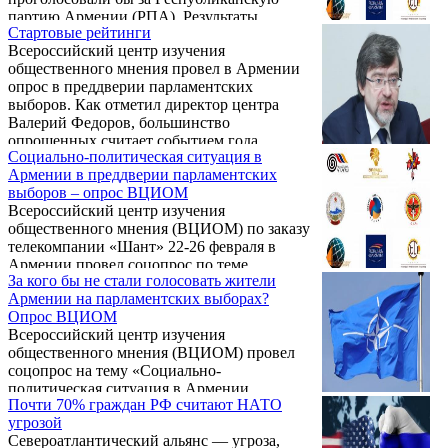
гендиректор ВЦИОМ Валерий Федоров.
партию Армении (РПА). Результаты
Стартовые рейтинги
второго соцопроса представил сегодня на
Всероссийский центр изучения
пресс-конференции директор армянского
общественного мнения провел в Армении
представительства Gallup International Арам
опрос в преддверии парламентских
Навасардян.
выборов. Как отметил директор центра
Валерий Федоров, большинство
опрошенных считает событием года
Социально-политическая ситуация в
изменение правительства и положительно
Армении в преддверии парламентских
оценивает изменения в составе кабинета.
выборов – опрос ВЦИОМ
77% опрошенных положительно оценивают
Всероссийский центр изучения
деятельность премьер-министра Карена
общественного мнения (ВЦИОМ) по заказу
Карапетяна.
телекомпании «Шант» 22-26 февраля в
Армении провел соцопрос по теме
За кого бы не стали голосовать жители
«Социально-политическая ситуация в
Армении на парламентских выборах?
Армении в преддверии парламентских
Опрос ВЦИОМ
выборов». В опросе приняли участие 1600
Всероссийский центр изучения
человек со всей территории Армении.
общественного мнения (ВЦИОМ) провел
соцопрос на тему «Социально-
политическая ситуация в Армении
Почти 70% граждан РФ считают НАТО
накануне парламентских выборов».
угрозой
Представил результаты соцопроса сегодня
Североатлантический альянс — угроза,
на пресс-конференции генеральный