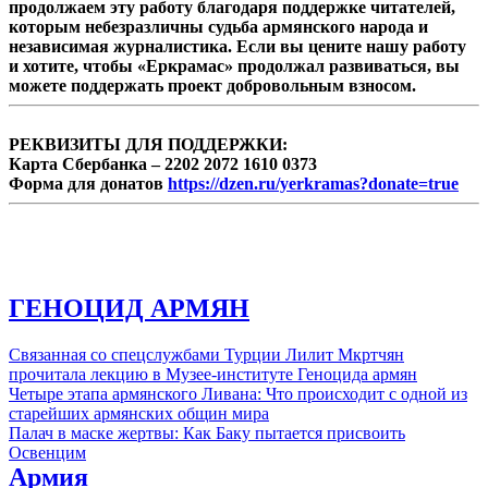
продолжаем эту работу благодаря поддержке читателей,
которым небезразличны судьба армянского народа и
независимая журналистика. Если вы цените нашу работу
и хотите, чтобы «Еркрамас» продолжал развиваться, вы
можете поддержать проект добровольным взносом.
РЕКВИЗИТЫ ДЛЯ ПОДДЕРЖКИ:
Карта Сбербанка – 2202 2072 1610 0373
Форма для донатов
https://dzen.ru/yerkramas?donate=true
ГЕНОЦИД АРМЯН
Связанная со спецслужбами Турции Лилит Мкртчян
прочитала лекцию в Музее-институте Геноцида армян
Четыре этапа армянского Ливана: Что происходит с одной из
старейших армянских общин мира
Палач в маске жертвы: Как Баку пытается присвоить
Освенцим
Армия