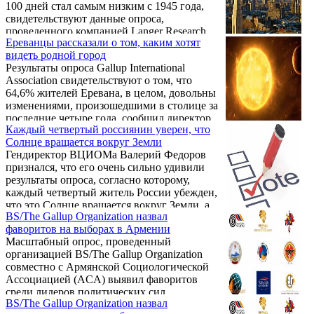
100 дней стал самым низким с 1945 года,
свидетельствуют данные опроса,
проведенного компанией Langer Research
Ереванцы рассказали о том, каким хотят
Associates для телеканала ABC News и
видеть родной город
издания Washington Post, передает РИА
Результаты опроса Gallup International
Новости.
Association свидетельствуют о том, что
64,6% жителей Еревана, в целом, довольны
изменениями, произошедшими в столице за
последние четыре года, сообщил директор
Каждый четвертый россиянин уверен, что
армянского представительства Gallup
Солнце вращается вокруг Земли
International Association Арам Навасардян.
Гендиректор ВЦИОМа Валерий Федоров
признался, что его очень сильно удивили
результаты опроса, согласно которому,
каждый четвертый житель России убежден,
что это Солнце вращается вокруг Земли, а
BS/The Gallup Organization назвал
не наоборот.
фаворитов на выборах в Армении
Масштабный опрос, проведенный
организацией BS/The Gallup Organization
совместно с Армянской Социологической
Ассоциацией (AСA) выявил фаворитов
среди лидеров политических сил,
BS/The Gallup Organization назвал
участвующих в выборах в Национальное