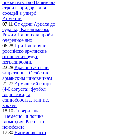
правительство Пашиняна
строит коридоры для
соседей в ущерб
Армении
07:11
От сдачи Арцаха до
суда над Католикосом:
Режим Пашиняна пробил
очередное дно
06:28
При Пашиняне
российско-армянские
отношения будут
деградировать
22:28
Красиво жить не
запретишь... Особенно
армянским чиновникам
21:27
Армянский спорт
(4-6 августа): футбол,
водные виды,
единоборства, теннис,
хоккей
18:10
Энвер-паша,
"Немесис" и логика
возмездия: Расплата
неизбежна
17:30
Национальный