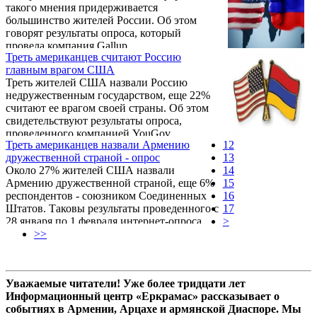
такого мнения придерживается
директор ВЦИОМ Валерий Федоров.
большинство жителей России. Об этом
говорят результаты опроса, который
провела компания Gallup.
Треть американцев считают Россию
главным врагом США
Треть жителей США назвали Россию
недружественным государством, еще 22%
считают ее врагом своей страны. Об этом
свидетельствуют результаты опроса,
проведенного компанией YouGov.
Треть американцев назвали Армению
12
дружественной страной - опрос
13
Около 27% жителей США назвали
14
Армению дружественной страной, еще 6%
15
респондентов - союзником Соединенных
16
Штатов. Таковы результаты проведенного с
17
28 января по 1 февраля интернет-опроса
>
международной исследовательской
>>
компании YouGov.
Уважаемые читатели! Уже более тридцати лет
Информационный центр «Еркрамас» рассказывает о
событиях в Армении, Арцахе и армянской Диаспоре. Мы