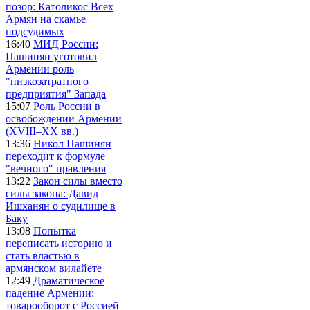
позор: Католикос Всех
Армян на скамье
подсудимых
16:40
МИД России:
Пашинян уготовил
Армении роль
"низкозатратного
предприятия" Запада
15:07
Роль России в
освобождении Армении
(XVIII–XX вв.)
13:36
Никол Пашинян
переходит к формуле
"вечного" правления
13:22
Закон силы вместо
силы закона: Давид
Ишханян о судилище в
Баку
13:08
Попытка
переписать историю и
стать властью в
армянском вилайете
12:49
Драматическое
падение Армении:
товарооборот с Россией