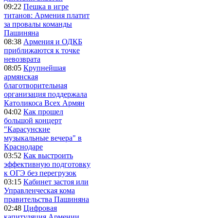
09:22
Пешка в игре
титанов: Армения платит
за провалы команды
Пашиняна
08:38
Армения и ОДКБ
приближаются к точке
невозврата
08:05
Крупнейшая
армянская
благотворительная
организация поддержала
Католикоса Всех Армян
04:02
Как прошел
большой концерт
"Карасунские
музыкальные вечера" в
Краснодаре
03:52
Как выстроить
эффективную подготовку
к ОГЭ без перегрузок
03:15
Кабинет застоя или
Управленческая кома
правительства Пашиняна
02:48
Цифровая
капитуляция Армении