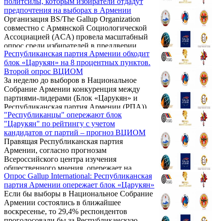
политсилы, которым избиратели отдадут
Собрание Армении.
предпочтения на выборах в Армении
Организация BS/The Gallup Organization
совместно с Армянской Социологической
Ассоциацией (AСA) провела масштабный
опрос среди избирателей в преддверии
Республиканская партия Армении обходит
выборов в Национальное Собрание
блок «Царукян» на 8 процентных пунктов.
Армении. В опросе, который был проведен
Второй опрос ВЦИОМ
18-27 марта, приняли участие 1005 человек.
За неделю до выборов в Национальное
Собрание Армении конкуренция между
партиями-лидерами (Блок «Царукян» и
Республиканская партия Армении (РПА))
"Республиканцы" опережают блок
обострилась. При расчете рейтинга на
"Царукян" по рейтингу с учетом
основе поддержки кандидатов
кандидатов от партий – прогноз ВЦИОМ
Республиканская партия Армении выходит
Правящая Республиканская партия
на первое место. Об этом свидетельствуют
Армении, согласно прогнозам
данные второй волны опроса жителей
Всероссийского центра изучения
Республики Армения, проведенного
общественного мнения, опережает на
Всероссийским центром изучения
Опрос Gallup International: Республиканская
намеченных на 2 апреля парламентских
общественного мнения (ВЦИОМ).
партия Армении опережает блок «Царукян»
выборах ближайшего конкурента, блок
Если бы выборы в Национальное Собрание
"Царукян" по взвешенному рейтингу с
Армении состоялись в ближайшее
учетом кандидатов партий, сообщил во
воскресенье, то 29,4% респондентов
вторник журналистам в Ереване
проголосовали бы за Республиканскую