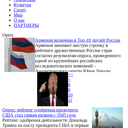
Культура
Спорт
Мир
О нас
ПАРТНЕРЫ
Opros
Армения включена в Топ-10 друзей России
Армения занимает шестую строчку в
рейтинге дружественных России стран
согласно результатам опроса, проведенного
одной из крупнейших российских
исследовательских компаний –
Аналитического центра Юрия Левады.
<<
<
8
9
10
11
Опрос: рейтинг одобрения президента
США стал самым низким с 1945 года
Рейтинг одобрения деятельности Дональда
Трампа на посту президента США в первые