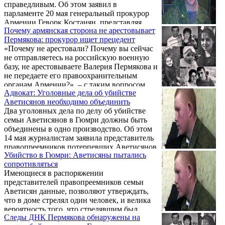
справедливым. Об этом заявил в
парламенте 20 мая генеральный прокурор
Армении Геворк Костанян, представляя
Почему армянская сторона не арестовывает
отчет о проделанной работе за 2014 год.
Пермякова: прокурор ищет прецедент
«Почему не арестовали? Почему вы сейчас
не отправляетесь на российскую военную
базу, не арестовываете Валерия Пермякова и
не передаете его правоохранительным
органам Армении?», – с таким вопросом
Адвокат: Уголовные дела об убийстве
депутат от «Наследия» Заруи Постанджян
Аветисянов необходимо объединить
обратилась к генпрокурору страны Геворгу
Два уголовных дела по делу об убийстве
Костаняну в Национальном Собрании.
семьи Аветисянов в Гюмри должны быть
объединены в одно производство. Об этом
14 мая журналистам заявила представитель
правопреемников потерпевших Аветисянов
Убийство в Гюмри: Аветисяны пытались
Лусине Саакян.
сопротивляться
Имеющиеся в распоряжении
представителей правопреемников семьи
Аветисян данные, позволяют утверждать,
что в доме стрелял один человек, и велика
вероятность того, что стрелявшим был
Следы ДНК Пермякова обнаружены на
Валерий Пермяков. Об этом сегодня на