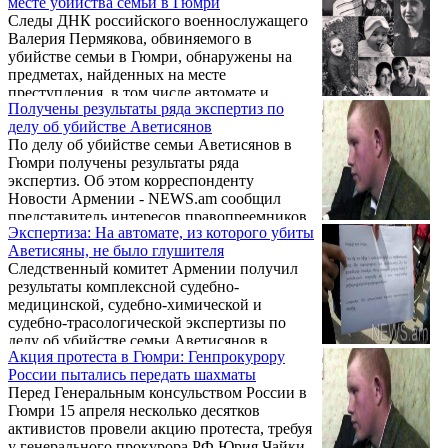
месте убийства семьи в Гюмри
пресс-конференции заявили представитель
Следы ДНК российского военнослужащего
правопреемников семьи Аветисян.
Валерия Пермякова, обвиняемого в
убийстве семьи в Гюмри, обнаружены на
предметах, найденных на месте
преступления, в том числе автомате и
Получены результаты ряда экспертиз по
военной форме, сообщает Следственный
делу об убийстве Аветисянов
комитет Армении.
По делу об убийстве семьи Аветисянов в
Гюмри получены результаты ряда
экспертиз. Об этом корреспонденту
Новости Армении - NEWS.am сообщил
представитель интересов правопреемников
Экспертиза: На автомате, из которого убиты
Аветисянов Ерем Саркисян.
Аветисяны, не было глушителя
Следственный комитет Армении получил
результаты комплексной судебно-
медицинской, судебно-химической и
судебно-трасологической экспертизы по
делу об убийстве семьи Аветисянов в
Акция протеста в Гюмри: Генпрокурору
Гюмри. Как сообщает пресс-служба СК,
России пытались передать шахматы
экспертиза опровергла версию о том, что на
Перед Генеральным консульством России в
обнаруженном на месте происшествия
Гюмри 15 апреля несколько десятков
автомате AKC 74 мог быть закреплен
активистов провели акцию протеста, требуя
глушитель.
у генерального прокурора РФ Юрия Чайки