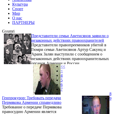
Культура
Спорт
Мир
О нас
ПАРТНЕРЫ
Gyumri
Представители семьи Аветисянов заявили о
незаконных действиях правоохранителей
Представители правопреемников убитой в
Гюмри семьи Аветисянов Артур Сакунц и
Араик Залян выступили с сообщением о
незаконных действиях правоохранительных
органов Армении и России.
<<
<
4
5
6
7
8
Генпрокурор: Требовать передачи
9
Пермякова Армении справедливо
Требование о передаче Пермякова
правосудию Армении является