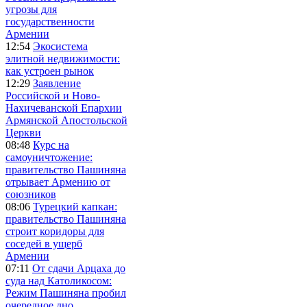
угрозы для
государственности
Армении
12:54
Экосистема
элитной недвижимости:
как устроен рынок
12:29
Заявление
Российской и Ново-
Нахичеванской Епархии
Армянской Апостольской
Церкви
08:48
Курс на
самоуничтожение:
правительство Пашиняна
отрывает Армению от
союзников
08:06
Турецкий капкан:
правительство Пашиняна
строит коридоры для
соседей в ущерб
Армении
07:11
От сдачи Арцаха до
суда над Католикосом:
Режим Пашиняна пробил
очередное дно