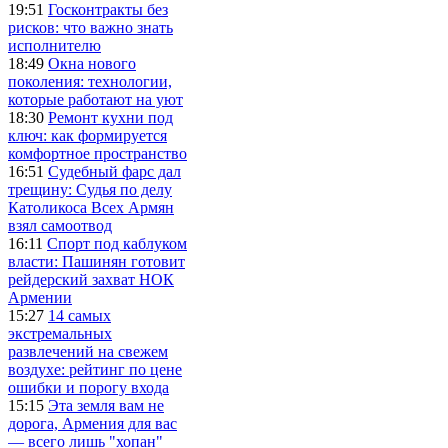
19:51
Госконтракты без
рисков: что важно знать
исполнителю
18:49
Окна нового
поколения: технологии,
которые работают на уют
18:30
Ремонт кухни под
ключ: как формируется
комфортное пространство
16:51
Судебный фарс дал
трещину: Судья по делу
Католикоса Всех Армян
взял самоотвод
16:11
Спорт под каблуком
власти: Пашинян готовит
рейдерский захват НОК
Армении
15:27
14 самых
экстремальных
развлечений на свежем
воздухе: рейтинг по цене
ошибки и порогу входа
15:15
Эта земля вам не
дорога, Армения для вас
— всего лишь "хопан"