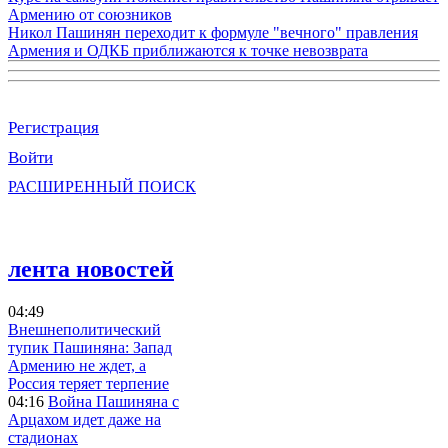
Армению от союзников
Никол Пашинян переходит к формуле "вечного" правления
Армения и ОДКБ приближаются к точке невозврата
Регистрация
Войти
РАСШИРЕННЫЙ ПОИСК
лента новостей
04:49
Внешнеполитический
тупик Пашиняна: Запад
Армению не ждет, а
Россия теряет терпение
04:16
Война Пашиняна с
Арцахом идет даже на
стадионах