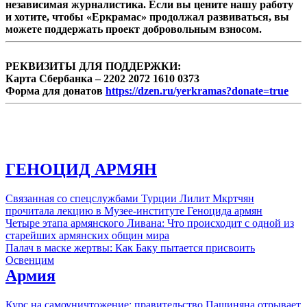
независимая журналистика. Если вы цените нашу работу
и хотите, чтобы «Еркрамас» продолжал развиваться, вы
можете поддержать проект добровольным взносом.
РЕКВИЗИТЫ ДЛЯ ПОДДЕРЖКИ:
Карта Сбербанка – 2202 2072 1610 0373
Форма для донатов
https://dzen.ru/yerkramas?donate=true
ГЕНОЦИД АРМЯН
Связанная со спецслужбами Турции Лилит Мкртчян
прочитала лекцию в Музее-институте Геноцида армян
Четыре этапа армянского Ливана: Что происходит с одной из
старейших армянских общин мира
Палач в маске жертвы: Как Баку пытается присвоить
Освенцим
Армия
Курс на самоуничтожение: правительство Пашиняна отрывает