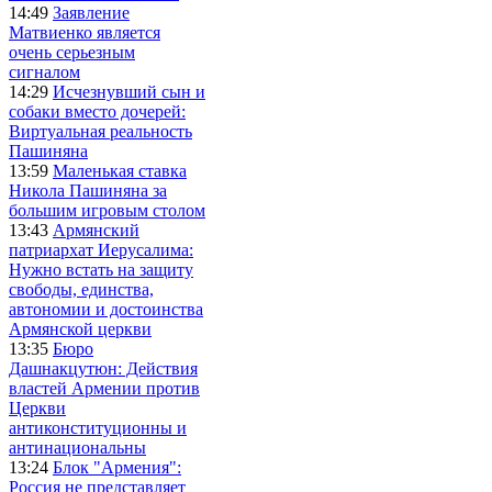
14:49
Заявление
Матвиенко является
очень серьезным
сигналом
14:29
Исчезнувший сын и
собаки вместо дочерей:
Виртуальная реальность
Пашиняна
13:59
Маленькая ставка
Никола Пашиняна за
большим игровым столом
13:43
Армянский
патриархат Иерусалима:
Нужно встать на защиту
свободы, единства,
автономии и достоинства
Армянской церкви
13:35
Бюро
Дашнакцутюн: Действия
властей Армении против
Церкви
антиконституционны и
антинациональны
13:24
Блок "Армения":
Россия не представляет