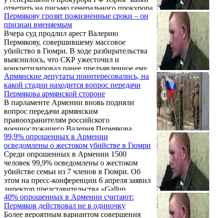
ответить на письмо генерального прокурора
Пермякову грозят пожизненные сроки – он
Армении, в котором тот просит передать
признан вменяемым
производство по делу об убийстве семьи
Вчера суд продлил арест Валерию
Аветисянов армянским
Пермякову, совершившему массовое
правоохранительным органам.
убийство в Гюмри. В ходе разбирательства
выяснилось, что СКР ужесточил и
конкретизировал ранее предъявленное ему
Армянские депутаты поинтересовались, на
обвинение. Только по двум его пунктам
какой стадии находится вопрос передачи
военнослужащему грозят пожизненные
Пермякова армянской стороне
сроки, передает Коммерсантъ.
В парламенте Армении вновь подняли
вопрос передачи армянским
правоохранителям российского
военнослужащего Валерия Пермякова,
99,9% опрошенных в Армении
который обвиняется в убийстве семьи из
осведомлены о жестоком убийстве в Гюмри
семи человек в Гюмри.
Среди опрошенных в Армении 1500
человек 99,9% осведомлены о жестоком
убийстве семьи из 7 членов в Гюмри. Об
этом на пресс-конференции 6 апреля заявил
директор представительства «Gallup
40% опрошенных в Армении считают:
International association» в Армении Арам
Пермяков действовал не в одиночку
Навасардян.
Более вероятным вариантом совершения