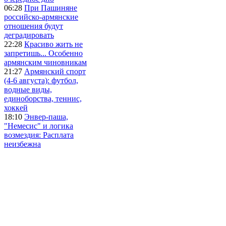
06:28
При Пашиняне
российско-армянские
отношения будут
деградировать
22:28
Красиво жить не
запретишь... Особенно
армянским чиновникам
21:27
Армянский спорт
(4-6 августа): футбол,
водные виды,
единоборства, теннис,
хоккей
18:10
Энвер-паша,
"Немесис" и логика
возмездия: Расплата
неизбежна