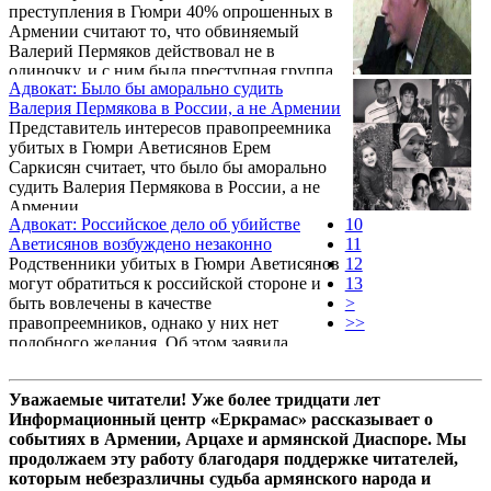
преступления в Гюмри 40% опрошенных в
Армении считают то, что обвиняемый
Валерий Пермяков действовал не в
одиночку, и с ним была преступная группа.
Адвокат: Было бы аморально судить
Об этом на пресс-конференции 6 апреля
Валерия Пермякова в России, а не Армении
заявил директор представительства «Gallup
Представитель интересов правопреемника
International association» в Армении Арам
убитых в Гюмри Аветисянов Ерем
Навасардян.
Саркисян считает, что было бы аморально
судить Валерия Пермякова в России, а не
Армении.
Адвокат: Российское дело об убийстве
10
Аветисянов возбуждено незаконно
11
Родственники убитых в Гюмри Аветисянов
12
могут обратиться к российской стороне и
13
быть вовлечены в качестве
>
правопреемников, однако у них нет
>>
подобного желания. Об этом заявила
представитель правопреемника
потерпевшей стороны, адвокат Лусине
Уважаемые читатели! Уже более тридцати лет
Саакян на состоявшихся в Гюмри 2 апреля
Информационный центр «Еркрамас» рассказывает о
обсуждениях.
событиях в Армении, Арцахе и армянской Диаспоре. Мы
продолжаем эту работу благодаря поддержке читателей,
которым небезразличны судьба армянского народа и