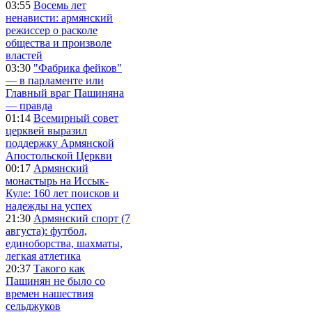
03:55
Восемь лет
ненависти: армянский
режиссер о расколе
общества и произволе
властей
03:30
"Фабрика фейков"
— в парламенте или
Главный враг Пашиняна
— правда
01:14
Всемирный совет
церквей выразил
поддержку Армянской
Апостольской Церкви
00:17
Армянский
монастырь на Иссык-
Куле: 160 лет поисков и
надежды на успех
21:30
Армянский спорт (7
августа): футбол,
единоборства, шахматы,
легкая атлетика
20:37
Такого как
Пашинян не было со
времен нашествия
сельджуков