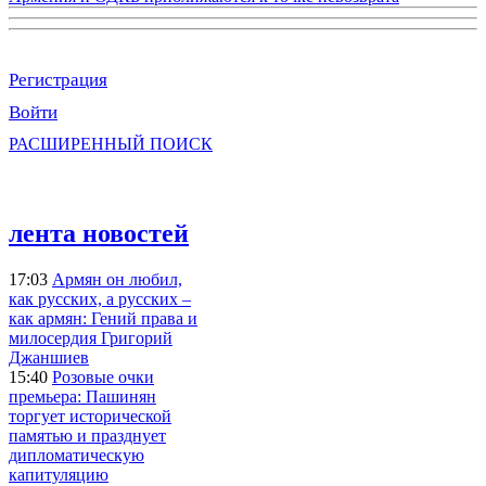
Регистрация
Войти
РАСШИРЕННЫЙ ПОИСК
лента новостей
17:03
Армян он любил,
как русских, а русских –
как армян: Гений права и
милосердия Григорий
Джаншиев
15:40
Розовые очки
премьера: Пашинян
торгует исторической
памятью и празднует
дипломатическую
капитуляцию