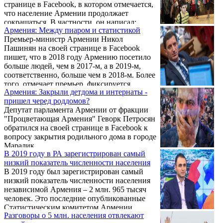
странице в Facebook, в котором отмечается,
что население Армении продолжает
сокращаться. В частности, он написал: .
Армения: Между пиаром и статистикой
Премьер-министр Армении Никол
Пашинян на своей странице в Facebook
пишет, что в 2018 году Армению посетило
больше людей, чем в 2017-м, а в 2019-м,
соответственно, больше чем в 2018-м. Более
того, отмечает премьер, фиксируется
Армения: Закрыли детдома и интернаты -
положительное миграционное сальдо, то
пришел черед роддомов?
есть "в 2018 и в 2019 гг. в Армению
Депутат парламента Армении от фракции
приехало больше людей, чем уехало". .
"Процветающая Армения" Геворк Петросян
обратился на своей странице в Facebook к
вопросу закрытия родильного дома в городе
Маралик.
В 2019 году в РА зарегистрирован самый
низкий показатель численности населения
В 2019 году был зарегистрирован самый
низкий показатель численности населения
независимой Армения – 2 млн. 965 тысяч
человек. Это последние опубликованные
Статистическим комитетом Армении
Разговоры о 5 млн. населения отвлекают
демографические данные, пишет Hetq.am.