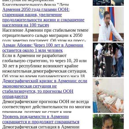
Благотворительного фонда "Дети
Армения 2050 года глазами ООН:
Армении", передает Sputnik.
стареющая нация, увеличение
продолжительности жизни и сокращение
населения на 100 тысяч
Население Армении при стабильном темпе
отрицательного сальдо миграции к 2050
году заметно постареет. Об этом на пресс-
Арман Абовян: Через 100 лет в Армении
конференции в среду заявила координатор
останется около 1 млн человек
программы "Население и развитие"
Если в Армении не разработают
армянского Фонда народонаселения ООН
глобальную стратегию, то через 10, 20 или
Анна Ованнисян.
30 лет в республике возникнет крайне
нежелательная демографическая ситуация.
Об этом во время парламентского часа 18
Демографический кризис в Армении: если
июня заявил секретарь фракции
экономическая ситуация не
«Процветающая Армения» Арман Абовян.
стабилизируется, то прогнозы ООН
оправдаются
Демографические прогнозы ООН не всегда
соответствуют действительности по многим
причинам, поэтому не стоит к ним
Уровень рождаемости в Армении
относиться болезненно, хотя по части
сокращается и продолжит сокращаться
Армении на ближайшие годы
Демографическая ситуация в Армении
прогнозируется спад уровня рождаемости и