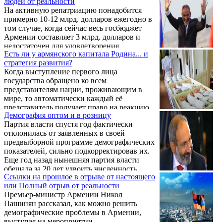
людей от реальности
На активную репатриацию понадобится
примерно 10-12 млрд. долларов ежегодно в
том случае, когда сейчас весь госбюджет
Армении составляет 3 млрд. долларов и
недостаточен для удовлетворения
Есть ли у армянского капитала Родина... и
множества потребностей. Об этом на своей
стратегия развития?
странице в Facebook написал сооснователь
Когда выступление первого лица
и член совета партии «Национальная
государства обращено ко всем
повестка» Аветик Чалабян,
представителям нации, проживающим в
прокомментировавший намерение премьер-
мире, то автоматически каждый её
министра Армении Никол Пашиняна,
представитель получает право на реакцию.
заявившего, что в 2050 году население
Демография оптом и в розницу
Так, 5 августа 2019 г. глава Республики
Армении составит 5 млн. человек..
Партия власти спустя год фактически
Армения (РА) на первой подобного рода
отклонилась от заявленных в своей
исторической встрече с армянами,
предвыборной программе демографических
проживающими в Арцахе, обратился к
показателей, сильно подкорректировав их.
армянам всего мира. Встреча была
Еще год назад нынешняя партия власти
организована на площади Возрождения в г.
обещала за 20 лет удвоить численность
Степанакерте.
Ссылки на прошлое в отрыве от настоящего
населения, доведя ее до 6-миллионной
или Полный отрыв от реальности
отметки, а сегодня уже отсрочила
Премьер-министр Армении Никол
достижение цели еще на 10 лет, а сам
Пашинян рассказал, как можно решить
целевой показатель снизила до 5 млн.
демографические проблемы в Армении,
выступая на мероприятии