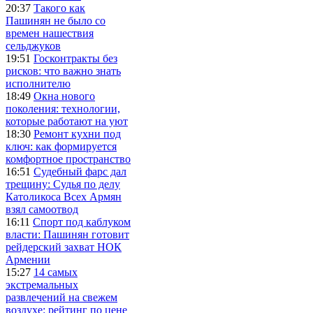
20:37
Такого как
Пашинян не было со
времен нашествия
сельджуков
19:51
Госконтракты без
рисков: что важно знать
исполнителю
18:49
Окна нового
поколения: технологии,
которые работают на уют
18:30
Ремонт кухни под
ключ: как формируется
комфортное пространство
16:51
Судебный фарс дал
трещину: Судья по делу
Католикоса Всех Армян
взял самоотвод
16:11
Спорт под каблуком
власти: Пашинян готовит
рейдерский захват НОК
Армении
15:27
14 самых
экстремальных
развлечений на свежем
воздухе: рейтинг по цене