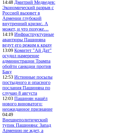
14:48
Дмитрий Медведев:
Экономический разрыв с
Россией вызовет в
Армении глубокий
внутренний кризис. А
может, и что похуже…
14:19
Инфраструктурные
авантюры Пашиняна
ведут его режим к краху
13:09
Комитет "Ай Дат"
осудил намерение
администрации Трампа
обойти санкции против
Баку
12:53
Истинные посылы
постыдного и опасного
послания Пашиняна по
случаю 8 августа
12:03
Пашинян нашёл
нового виноватого:
неожиданное признание
04:49
Внешнеполитический
тупик Пашиняна: Запад
Армению не ждет, а