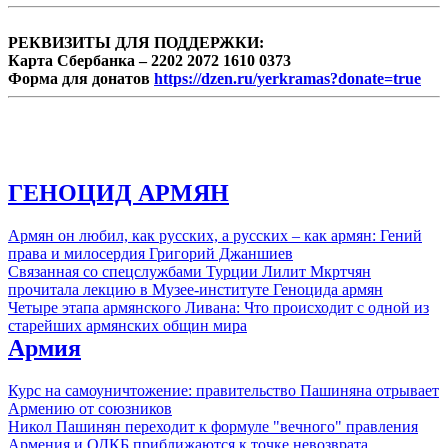
РЕКВИЗИТЫ ДЛЯ ПОДДЕРЖКИ:
Карта Сбербанка – 2202 2072 1610 0373
Форма для донатов
https://dzen.ru/yerkramas?donate=true
ГЕНОЦИД АРМЯН
Армян он любил, как русских, а русских – как армян: Гений
права и милосердия Григорий Джаншиев
Связанная со спецслужбами Турции Лилит Мкртчян
прочитала лекцию в Музее-институте Геноцида армян
Четыре этапа армянского Ливана: Что происходит с одной из
старейших армянских общин мира
Армия
Курс на самоуничтожение: правительство Пашиняна отрывает
Армению от союзников
Никол Пашинян переходит к формуле "вечного" правления
Армения и ОДКБ приближаются к точке невозврата