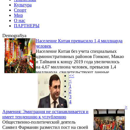
Культура
Спорт
Мир
О нас
ПАРТНЕРЫ
Demografiya
Население Китая превысило 1,4 миллиарда
человек
Население Китая без учета специальных
административных районов Гонконг, Макао
и Тайваня к концу 2019 года увеличилось
на 4,67 миллиона человек, превысив 1,4
миллиарда, свидетельствуют данные
<<
государственного статистического бюро
<
КНР. В 2018 году население Китая
1
увеличилось на 5,3 миллиона человек.
2
3
4
>
Армения: Эмиграция не останавливается и
имеет тенденцию к углублению
Общественно-политический деятель
Самвел Фарманян разместил пост на своей