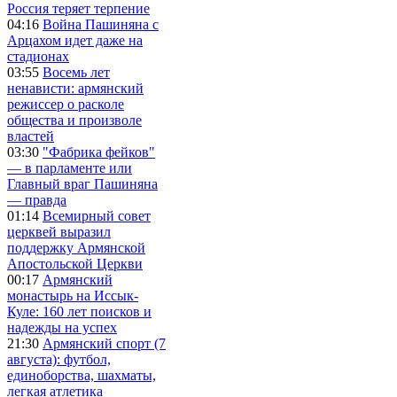
Россия теряет терпение
04:16
Война Пашиняна с
Арцахом идет даже на
стадионах
03:55
Восемь лет
ненависти: армянский
режиссер о расколе
общества и произволе
властей
03:30
"Фабрика фейков"
— в парламенте или
Главный враг Пашиняна
— правда
01:14
Всемирный совет
церквей выразил
поддержку Армянской
Апостольской Церкви
00:17
Армянский
монастырь на Иссык-
Куле: 160 лет поисков и
надежды на успех
21:30
Армянский спорт (7
августа): футбол,
единоборства, шахматы,
легкая атлетика