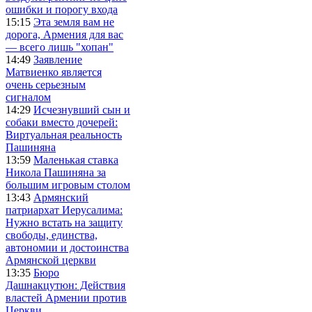
ошибки и порогу входа
15:15
Эта земля вам не
дорога, Армения для вас
— всего лишь "хопан"
14:49
Заявление
Матвиенко является
очень серьезным
сигналом
14:29
Исчезнувший сын и
собаки вместо дочерей:
Виртуальная реальность
Пашиняна
13:59
Маленькая ставка
Никола Пашиняна за
большим игровым столом
13:43
Армянский
патриархат Иерусалима:
Нужно встать на защиту
свободы, единства,
автономии и достоинства
Армянской церкви
13:35
Бюро
Дашнакцутюн: Действия
властей Армении против
Церкви