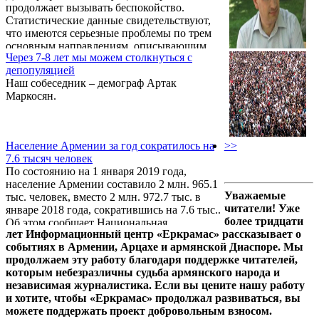
продолжает вызывать беспокойство.
браков. Об этом в беседе с корреспондентом
Статистические данные свидетельствуют,
Sputnik Армения сказал демограф Артак
что имеются серьезные проблемы по трем
Маркосян.
основным направлениям, описывающим
Через 7-8 лет мы можем столкнуться с
демографическую ситуацию в РА, а именно
депопуляцией
– рождаемость, миграция и старение.
Наш собеседник – демограф Артак
Маркосян.
Население Армении за год сократилось на
>>
7.6 тысяч человек
По состоянию на 1 января 2019 года,
население Армении составило 2 млн. 965.1
Уважаемые
тыс. человек, вместо 2 млн. 972.7 тыс. в
читатели! Уже
январе 2018 года, сократившись на 7.6 тыс..
более тридцати
Об этом сообщает Национальная
лет Информационный центр «Еркрамас» рассказывает о
статистическая служба.
событиях в Армении, Арцахе и армянской Диаспоре. Мы
продолжаем эту работу благодаря поддержке читателей,
которым небезразличны судьба армянского народа и
независимая журналистика. Если вы цените нашу работу
и хотите, чтобы «Еркрамас» продолжал развиваться, вы
можете поддержать проект добровольным взносом.