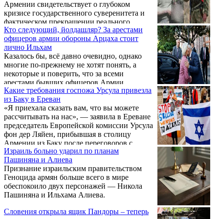
Армении свидетельствует о глубоком
кризисе государственного суверенитета и
фактическом прекращении реального
Кто следующий, йолдашляр? За арестами
равноправного диалога с Азербайджаном.
офицеров армии обороны Арцаха стоит
На фоне заморозки контактов между
лично Ильхам
лидерами двух стран и главами
Казалось бы, всё давно очевидно, однако
внешнеполитических ведомств ключевые
многие по-прежнему не хотят понять, а
решения внутри республики все отчетливее
некоторые и поверить, что за всеми
принимаются под влиянием внешних сил.
арестами бывших офицеров Армии
Действия правительства премьер-министра
Какие требования госпожа Урсула привезла
обороны Арцаха стоит лично Ильхам…
Армении Никола Пашиняна вызывают
из Баку в Ереван
жесткую критику со стороны
«Я приехала сказать вам, что вы можете
оппозиционных ...
рассчитывать на нас», — заявила в Ереване
председатель Европейской комиссии Урсула
фон дер Ляйен, прибывшая в столицу
Армении из Баку после переговоров с
Израиль больно ударил по планам
Ильхамом Алиевым. В Ереване она весьма
Пашиняна и Алиева
щедро говорила о перспективах, которые
Признание израильским правительством
ожидают Армению в случае достижения так
Геноцида армян больше всего в мире
называемого мира с Азербайджаном и, в
обеспокоило двух персонажей — Никола
рамках этого процесса, сближения с
Пашиняна и Ильхама Алиева.
Европейским союзом. Она также объявила,
что ЕС намерен вложить значительные
Словения открыла ящик Пандоры – теперь
средства в развитие логистических