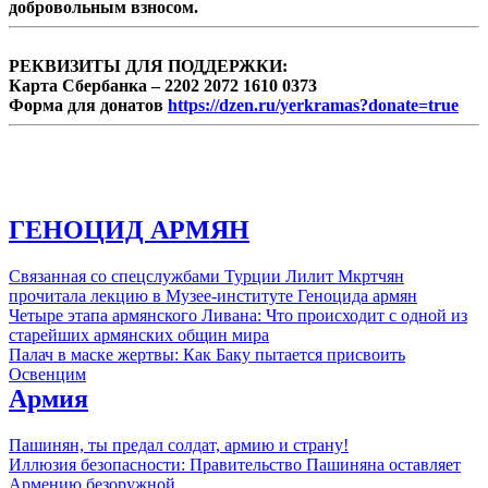
добровольным взносом.
насаждаемого Пашиняном страха войны.
РЕКВИЗИТЫ ДЛЯ ПОДДЕРЖКИ:
Карта Сбербанка – 2202 2072 1610 0373
Форма для донатов
https://dzen.ru/yerkramas?donate=true
ГЕНОЦИД АРМЯН
Связанная со спецслужбами Турции Лилит Мкртчян
прочитала лекцию в Музее-институте Геноцида армян
Четыре этапа армянского Ливана: Что происходит с одной из
старейших армянских общин мира
Палач в маске жертвы: Как Баку пытается присвоить
Освенцим
Армия
Пашинян, ты предал солдат, армию и страну!
Иллюзия безопасности: Правительство Пашиняна оставляет
Армению безоружной