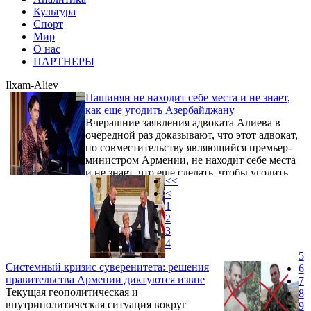
Культура
Спорт
Мир
О нас
ПАРТНЕРЫ
Ilxam-Aliev
Пашинян не находит себе места и не знает,
как еще угодить Азербайджану
Вчерашние заявления адвоката Алиева в
очередной раз доказывают, что этот адвокат,
по совместительству являющийся премьер-
министром Армении, не находит себе места
и не знает, что еще сделать, чтобы угодить
<<
Азербайджану. Он говорит, что и эта карта
<
им не по душе, и думает, как бы еще ее
1
исказить и изменить в их пользу.
2
3
4
5
Системный кризис суверенитета: решения
6
правительства Армении диктуются извне
7
Текущая геополитическая и
8
внутриполитическая ситуация вокруг
9