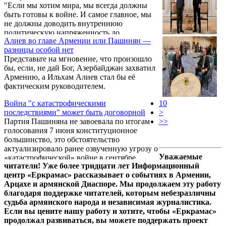
"Если мы хотим мира, мы всегда должны
пресс-конференции на Капитолийском
быть готовы к войне. И самое главное, мы
холме заявил исполнительный директор
не должны доводить внутреннюю
Армянского национального комитета
политическую напряженность до
Америки (ANCA) Арам Амбарян.
Алиев во главе Армении или Пашинян —
гражданской войны, которая станет
разницы особой нет
подарком для Азербайджана. Мы не
Представьте на мгновение, что произошло
должны оправдывать действия
бы, если, не дай Бог, Азербайджан захватил
Азербайджана, а обязаны делать то, что
Армению, а Ильхам Алиев стал бы её
считаем правильным для нашей
фактическим руководителем.
государственности и нации", - сказал в
интервью Step1.am председатель Ассамблеи
Война "с катастрофическими
10
азербайджанских армян, историк Григорий
последствиями" может быть договорной
>
Айвазян.
Партия Пашиняна не завоевала по итогам
>>
голосования 7 июня конституционное
большинство, это обстоятельство
актуализировало ранее озвученную угрозу о
Уважаемые
«катастрофической» войне в сентябре.
читатели! Уже более тридцати лет Информационный
Главарь правящей верхушки уже
центр «Еркрамас» рассказывает о событиях в Армении,
использовал эту страшилку, когда добивался
Арцахе и армянской Диаспоре. Мы продолжаем эту работу
сдачи деревень в Тавуше под вывеской
благодаря поддержке читателей, которым небезразличны
делимитации. Руководитель фракции «Мать
судьба армянского народа и независимая журналистика.
Армения» в совете столицы Манук
Если вы цените нашу работу и хотите, чтобы «Еркрамас»
Сукиасян считает часть полученных ГД
продолжал развиваться, вы можете поддержать проект
избирательских голосов результатом