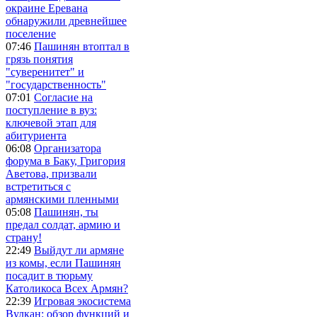
окраине Еревана
обнаружили древнейшее
поселение
07:46
Пашинян втоптал в
грязь понятия
"суверенитет" и
"государственность"
07:01
Согласие на
поступление в вуз:
ключевой этап для
абитуриента
06:08
Организатора
форума в Баку, Григория
Аветова, призвали
встретиться с
армянскими пленными
05:08
Пашинян, ты
предал солдат, армию и
страну!
22:49
Выйдут ли армяне
из комы, если Пашинян
посадит в тюрьму
Католикоса Всех Армян?
22:39
Игровая экосистема
Вулкан: обзор функций и