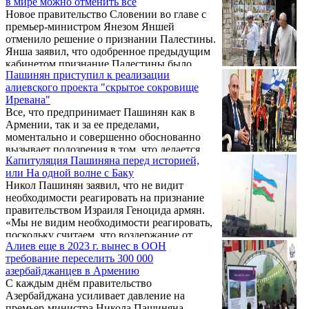
в мире можно отменить все
маршрутов ...
Новое правительство Словении во главе с
премьер-министром Янезом Яншей
отменило решение о признании Палестины.
Янша заявил, что одобренное предыдущим
кабинетом признание Палестины было
Пашинян приступил к реализации
незаконным и подлежит отмене. Сразу
алиевского проекта "скрытое сокровище
после вступления в должность он
Иревана"
распорядился снять палестинский флаг со
Все, что предпринимает Пашинян как в
здания кабмина в Любляне, возобновились
Армении, так и за ее пределами,
экспорт и транзит вооружений в Израиль, а
моментально и совершенно обоснованно
также был снят статус «персона нон грата»
вызывает подозрения в том, что делается
с премьер-министра Беньямина Нетаньяху и
Капитуляция Пашиняна перед историей,
это исключительно в интересах и по указке
ряда его министров. Напомним, что
или На одной волне с Баку
Баку. Именно поэтому невозможно обойти
предыдущее ...
Никол Пашинян заявил, что не видит
вниманием сообщения последних дней,
необходимости реагировать на признание
связанные с «реконструкцией ереванского
правительством Израиля Геноцида армян.
квартала «Конд». Помимо того, что даже
«Мы не видим необходимости реагировать,
намек на какой-либо созидательный
поскольку считаем, что воздержание от
процесс абсолютно чужд этой
Алиев еще в 2023 г. вынес в ООН
вовлечения в вопрос об использовании
разрушающей, уничтожающей и
требование переселить 300 000
Геноцида армян в качестве оружия отвечает
оскверняющей все армянское власти, есть
азербайджанцев в Армению
интересам Республики Армения», – заявил
все основания полагать, что режим ...
С каждым днём правительство
он 29 июня журналистам после заседания
Азербайджана усиливает давление на
правления партии «Гражданский договор».
премьер-министра Никола Пашиняна,