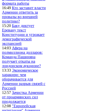
формата работы
16:49
Кто заставит власти
Армении ответить за
провалы во внешней
политике?
15:20
Баку диктует
Еревану текст
Конституции и угрожает
демографической
экспансией
14:03
Афера на
полмиллиона долларов:
Команда Пашиняна
получает откаты на
лондонском аукционе?
13:33
Экономическое
харакири: чем
оборачивается для
Армении разрыв связей с
Россией
12:57
Зачистка Армении
от проармянских сил
продолжается
12:08
"Европейская
интеграция" Армении