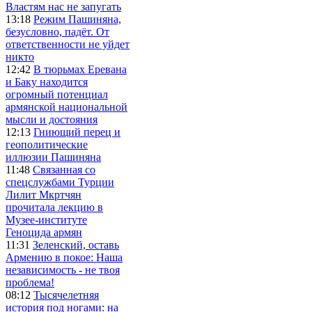
Властям нас не запугать
13:18
Режим Пашиняна,
безусловно, падёт. От
ответственности не уйдет
никто
12:42
В тюрьмах Еревана
и Баку находится
огромный потенциал
армянской национальной
мысли и достояния
12:13
Гниющий перец и
геополитические
иллюзии Пашиняна
11:48
Связанная со
спецслужбами Турции
Лилит Мкртчян
прочитала лекцию в
Музее-институте
Геноцида армян
11:31
Зеленский, оставь
Армению в покое: Наша
независимость - не твоя
проблема!
08:12
Тысячелетняя
история под ногами: на