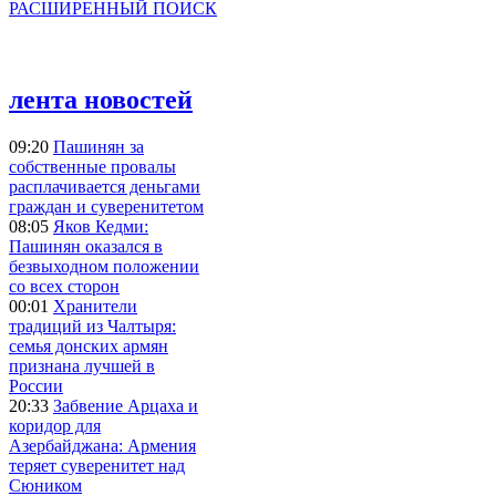
РАСШИРЕННЫЙ ПОИСК
лента новостей
09:20
Пашинян за
собственные провалы
расплачивается деньгами
граждан и суверенитетом
08:05
Яков Кедми:
Пашинян оказался в
безвыходном положении
со всех сторон
00:01
Хранители
традиций из Чалтыря:
семья донских армян
признана лучшей в
России
20:33
Забвение Арцаха и
коридор для
Азербайджана: Армения
теряет суверенитет над
Сюником