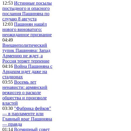
12:53
Истинные посылы
постыдного и опасного
послания Пашиняна по
случаю 8 августа
12:03
Пашинян нашёл
нового виноватого:
неожиданное признание
04:49
Внешнеполитический
тупик Пашиняна: Запад
Армению не ждет, а
Россия теряет терпение
04:16
Война Пашиняна с
Арцахом идет даже на
стадионах
03:55
Восемь лет
ненависти: армянский
режиссер о расколе
общества и произволе
властей
03:30
"Фабрика фейков"
— в парламенте или
Главный враг Пашиняна
— правда
01:14
Всемирный совет