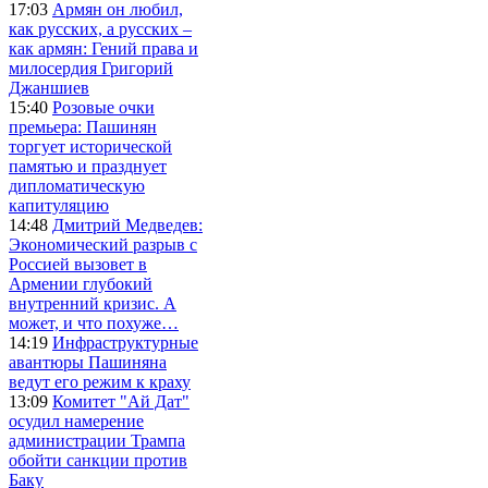
17:03
Армян он любил,
как русских, а русских –
как армян: Гений права и
милосердия Григорий
Джаншиев
15:40
Розовые очки
премьера: Пашинян
торгует исторической
памятью и празднует
дипломатическую
капитуляцию
14:48
Дмитрий Медведев:
Экономический разрыв с
Россией вызовет в
Армении глубокий
внутренний кризис. А
может, и что похуже…
14:19
Инфраструктурные
авантюры Пашиняна
ведут его режим к краху
13:09
Комитет "Ай Дат"
осудил намерение
администрации Трампа
обойти санкции против
Баку