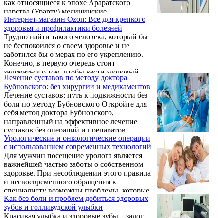
как относящиеся к эпохе Араратского
Ереване.
царства (Урарту) медицинские
Интернет-магазин Ozon: Все для крепкого
инструменты бронзового века, черепа со
здоровья и профилактики болезней
следами трепанации, каменные и
Трудно найти такого человека, который бы
металлические изображения матери с
не беспокоился о своем здоровье и не
грудным ребенком на руках (символ
заботился бы о мерах по его укреплению.
материнства и плодородия) и т. п. Древние
Конечно, в первую очередь стоит
армяне имели достаточно практических
задуматься о том, чтобы вести здоровый
знаний в области врачевания. Среди
Лечение суставов по методу доктора
образ жизни, с правильным,
археологических находок есть даже
Бубновского: без хирургии и медикаментов
сбалансированным питанием, а также с
запломбированные зубы 6-тысячелетней ...
Лечение суставов: путь к подвижности без
необходимым уровнем умственной и
боли по методу Бубновского Откройте для
физической активности. Однако, даже в
себя метод доктора Бубновского,
этом случае может возникнуть
направленный на эффективное лечение
необходимость в такой дополнительной
суставов без операций и препаратов.
мере, как прием лекарств. Медикаменты в
Урологические и онкологические операции
Подробные рекомендации и принципы.
этом случае приобрести не проблема –
с использованием современных технологий
аптечные сети представлены достаточно ...
Для мужчин посещение уролога является
важнейшей частью заботы о собственном
здоровье. При несоблюдении этого правила
и несвоевременного обращения к
специалисту возможны проблемы, которые
Как без боли и проблем добиться здоровых
приводят к единственному и
зубов и голливудской улыбки
вынужденному решению. Удаление
Красивая улыбка и здоровые зубы – залог
простаты или ее части – это хирургическая