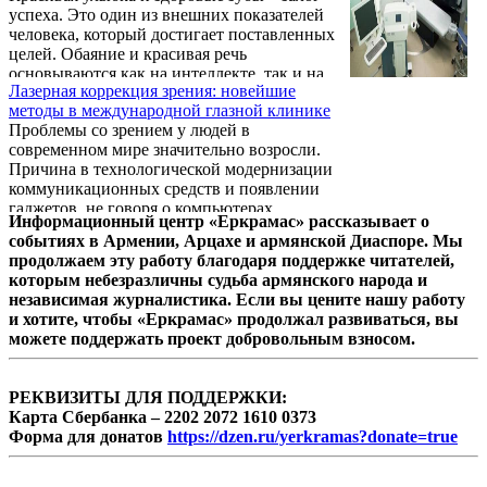
успеха. Это один из внешних показателей
операция, которая выполняется по ряду
человека, который достигает поставленных
причин. Выделяется несколько стадий
целей. Обаяние и красивая речь
заболевания простаты, однако не всегда
основываются как на интеллекте, так и на
можно на ранней стадии распознать то или
Лазерная коррекция зрения: новейшие
том, чтобы человек не стеснялся говорить и
заболевание. Поэтому, важно обратиться к
методы в международной глазной клинике
не прикрывал бы рот рукой при смехе.
квалифицированному ...
Проблемы со зрением у людей в
Обеспечить это могут красивые зубы,
современном мире значительно возросли.
которые дарит профессиональная
Причина в технологической модернизации
стоматология ПроЗубы в Санкг-Петербурге.
коммуникационных средств и появлении
гаджетов, не говоря о компьютерах,
Информационный центр «Еркрамас» рассказывает о
ноутбуках, планшетах, ставших
событиях в Армении, Арцахе и армянской Диаспоре. Мы
незаменимыми на работе и дома.
продолжаем эту работу благодаря поддержке читателей,
Восстановление зрения сегодня
которым небезразличны судьба армянского народа и
практически поставлено на поток.
независимая журналистика. Если вы цените нашу работу
Офтальмологический Центр Коновалова -
и хотите, чтобы «Еркрамас» продолжал развиваться, вы
https://www.konovalov-eye-center.ru/info-for-
можете поддержать проект добровольным взносом.
patient/articles/metody_lazernoi_korrekcii_zreniya/
- на протяжении многих лет оказывает
услуги по коррекции и восстановлению ...
РЕКВИЗИТЫ ДЛЯ ПОДДЕРЖКИ:
Карта Сбербанка – 2202 2072 1610 0373
Форма для донатов
https://dzen.ru/yerkramas?donate=true