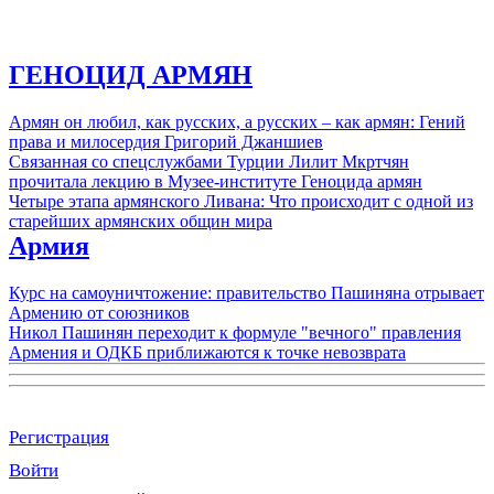
ГЕНОЦИД АРМЯН
Армян он любил, как русских, а русских – как армян: Гений
права и милосердия Григорий Джаншиев
Связанная со спецслужбами Турции Лилит Мкртчян
прочитала лекцию в Музее-институте Геноцида армян
Четыре этапа армянского Ливана: Что происходит с одной из
старейших армянских общин мира
Армия
Курс на самоуничтожение: правительство Пашиняна отрывает
Армению от союзников
Никол Пашинян переходит к формуле "вечного" правления
Армения и ОДКБ приближаются к точке невозврата
Регистрация
Войти