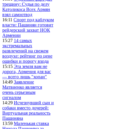
трещину: Судья по делу
Католикоса Всех Армян
взял самоотвод
16:11
Спорт под каблуком
власти: Пашинян готовит
рейдерский захват НОК
Армении
15:27
14 самых
экстремальных
развлечений на свежем
воздухе: рейтинг по цене
ошибки и порогу входа
15:15
Эта земля вам не
дорога, Армения для вас
— всего лишь "хопан"
14:49
Заявление
Матвиенко является
очень серьезным
сигналом
14:29
Исчезнувший сын и
собаки вместо дочерей:
Виртуальная реальность
Пашиняна
13:59
Маленькая ставка
Никола Пашиняна за