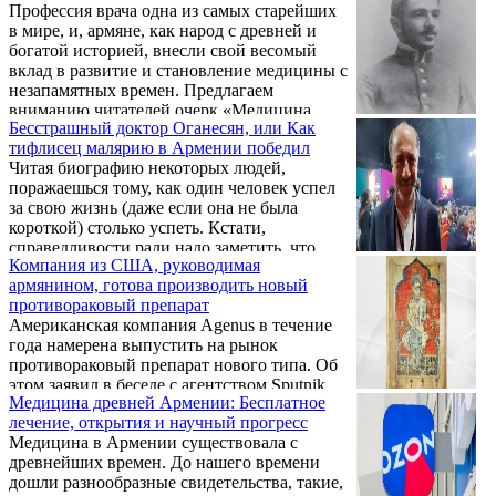
Профессия врача одна из самых старейших
завораживает и манит к себе. Но что, если в
доступ к знаниям в ...
в мире, и, армяне, как народ с древней и
вашем бокале окажется нечто необычное,
богатой историей, внесли свой весомый
например, бумажный пепел? Столкнувшись
вклад в развитие и становление медицины с
с этой дилеммой, многие задаются
незапамятных времен. Предлагаем
вопросом: пить или не пить шампанское с
вниманию читателей очерк «Медицина
бумажным пеплом в бокале? Ответ на этот
Бесстрашный доктор Оганесян, или Как
древней Армении: бесплатное лечение,
вопрос можно найти в разделе новости
тифлисец малярию в Армении победил
открытия и научный прогресс»,
медицины в Алтайском ...
Читая биографию некоторых людей,
опубликованный на информационном
поражаешься тому, как один человек успел
портале panarmenian.net.
за свою жизнь (даже если она не была
короткой) столько успеть. Кстати,
справедливости ради надо заметить, что
Компания из США, руководимая
имена их не всегда известны широким
армянином, готова производить новый
массам. Один из таких "волшебников" –
противораковый препарат
Леон (Левон) Оганесян, имя которого,
Американская компания Agenus в течение
скорее всего, немногим из читателей о чем-
года намерена выпустить на рынок
нибудь скажет.
противораковый препарат нового типа. Об
этом заявил в беседе с агентством Sputnik
Медицина древней Армении: Бесплатное
Армения исполнительный директор
лечение, открытия и научный прогресс
компании, предприниматель армянского
Медицина в Армении существовала с
происхождения Гаро Армен в ходе
древнейших времен. До нашего времени
Всемирного конгресса информационных
дошли разнообразные свидетельства, такие,
технологий WCIT 2024, прошедшего в