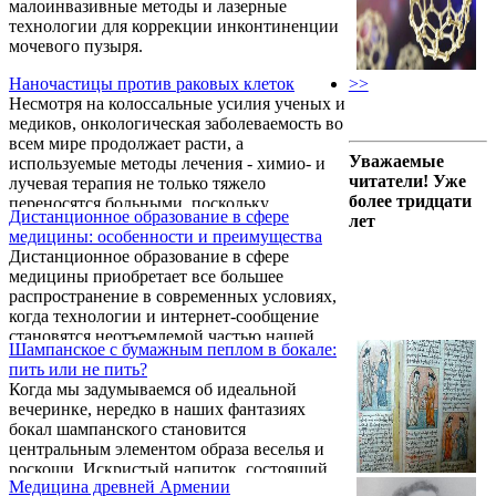
малоинвазивные методы и лазерные
медицины, стоящая на страже здоровья
технологии для коррекции инконтиненции
опорно-двигательной системы и
мочевого пузыря.
обеспечивающая пациентам возможность
двигаться без боли и ограничений,
Наночастицы против раковых клеток
>>
называется травматология и ортопедия -
Несмотря на колоссальные усилия ученых и
специалисты этой сферы занимается ...
медиков, онкологическая заболеваемость во
всем мире продолжает расти, а
Уважаемые
используемые методы лечения - химио- и
читатели! Уже
лучевая терапия не только тяжело
более тридцати
переносятся больными, поскольку
Дистанционное образование в сфере
лет
оказывают негативное воздействие на весь
медицины: особенности и преимущества
организм, но и в большинстве случаев дают
Дистанционное образование в сфере
временный результат, а не полностью
медицины приобретает все большее
побеждают болезнь. Поэтому одна из
распространение в современных условиях,
важнейших задач науки - поиск новых,
когда технологии и интернет-сообщение
более эффективных методов лечения
становятся неотъемлемой частью нашей
онкологических заболеваний, которые
Шампанское с бумажным пеплом в бокале:
повседневной жизни. Этот подход к
уносят жизни миллионов ...
пить или не пить?
обучению открывает новые возможности
Когда мы задумываемся об идеальной
для профессиональной переподготовки и
вечеринке, нередко в наших фантазиях
повышения квалификации медиков, а также
бокал шампанского становится
по направлениям тематического
центральным элементом образа веселья и
усовершенствования - https://institut-
роскоши. Искристый напиток, состоящий
medicina.ru/ultrazvukovaya-diagnostika-v-
Медицина древней Армении
из миллионов мельчайших пузырьков,
akusherstve-i-ginekologii/ , предоставляя