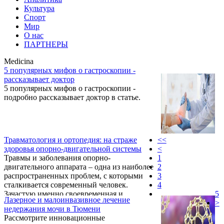
Культура
Спорт
Мир
О нас
ПАРТНЕРЫ
Medicina
5 популярных мифов о гастроскопии -
рассказывает доктор
5 популярных мифов о гастроскопии -
подробно рассказывает доктор в статье.
Травматология и ортопедия: на страже
<<
здоровья опорно-двигательной системы
<
Травмы и заболевания опорно-
1
двигательного аппарата – одна из наиболее
2
распространенных проблем, с которыми
3
сталкивается современный человек.
4
Зачастую именно своевременная и
5
Лазерное и малоинвазивное лечение
квалифицированная медицинская помощь
>
недержания мочи в Тюмени
позволяет избежать серьезных последствий
Рассмотрите инновационные
и вернуться к полноценной жизни. Область