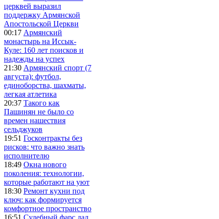
церквей выразил
поддержку Армянской
Апостольской Церкви
00:17
Армянский
монастырь на Иссык-
Куле: 160 лет поисков и
надежды на успех
21:30
Армянский спорт (7
августа): футбол,
единоборства, шахматы,
легкая атлетика
20:37
Такого как
Пашинян не было со
времен нашествия
сельджуков
19:51
Госконтракты без
рисков: что важно знать
исполнителю
18:49
Окна нового
поколения: технологии,
которые работают на уют
18:30
Ремонт кухни под
ключ: как формируется
комфортное пространство
16:51
Судебный фарс дал