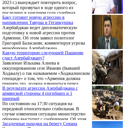
2023 г.) вынуждает повторить вопрос,
который прозвучал в ходе одного из
последних в ушедшем году судебных
Баку готовит новую агрессию в
заседаний по делу о гибели 15 солдат.
направлении Тавуша и Гегаркуника
Вопрос прозвучал после предложения
Азербайджан ведет дипломатическую
реконструировать условия пожара, и
подготовку к новой агрессии против
выглядит он так: «А чем вы почти 3 года
Армении. Об этом заявил политолог
занимались?». Почему следствие не
Григорий Баласанян, комментируя угрозы
провело реконструкцию пожара при
минобороны Азербайджана.
наличии высокого градуса недоверия со
Какую территорию следующей Пашинян
стороны родителей погибших? Эта
сдаст Азербайджану?
реконструкция должна была стать ...
Заявление Ильхама Алиева в
оккупированном селе Иванян (бывший
Ходжалу) о так называемом «Ходжалинском
геноциде» о том, что «Армения должна
принять это, должна извиниться перед
В результате агрессии Азербайджана с
нами, и, если она этого не сделает, то,
армянской стороны 4 погибших и 1
думаю, Армения никогда не сможет встать
раненый
на ноги», - показывает, что требования
По состоянию на 17:30 ситуация на
Азербайджана не закончатся до тех пор,
передовой относительно стабильная. В
пока Армения окончательно не подчинится
случае изменения ситуации министерство
турецко-азербайджанскому тандему. Об
обороны выступит с сообщением. Об этом
этом пишет секретарь фракции НС «Честь
Загадочные находки на берегу Севана
говорится в сообщении Минобороны. Ранее
имею» Тигран Абрамян.