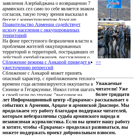
заявления Азербайджана о возвращении 7
армянских сел само по себе является знаком
согласия, такую точку зрения высказал в
беседе с корреспондентом Aysor.am
Правительство Армении содействует
военный эксперт Айк Нагапетян.
исходу населения с оккупированных
территорий
На фоне преступного безразличия власти к
проблемам жителей оккупированных
территорий и территорий, пострадавших от
действий азербайджанцев, рассуждения о
Сближение режима с Анкарой приведет к
>>
мире "без предусловий" выглядят, как
ужесточению репрессий
минимум, кощунственно. Исход населения
Сближение с Анкарой может принять
из Сюника и Гегаркуника - одно из
опасный характер, с приближением теплого
предусловий мира по лекалам Алиева и
Уважаемые
времени года активизируются оккупанты в
Эрдогана, ведь общеизвестно, что
читатели! Уже
Сюнике и Гегаркунике. Никол готов шагать
переговоры с участием Рубена Рубиняна
более тридцати
к своей цели по трупам, "выгодное на
носят сугубо формальный характер, все
лет Информационный центр «Еркрамас» рассказывает о
100%" мирное соглашение с Баку, которого
условия мирных соглашений с признанием
событиях в Армении, Арцахе и армянской Диаспоре. Мы
никто не видел, может обернуться для
территориальной целостности
продолжаем эту работу благодаря поддержке читателей,
Армении необратимыми последствиями. А
Азербайджана и Турции уже ...
которым небезразличны судьба армянского народа и
реакция турецкой стороны на армянские
независимая журналистика. Если вы цените нашу работу
предложения по делимитации и
и хотите, чтобы «Еркрамас» продолжал развиваться, вы
демаркации (которые, кстати, тоже никто в
можете поддержать проект добровольным взносом.
глаза не видел) – еще одно свидетельство,