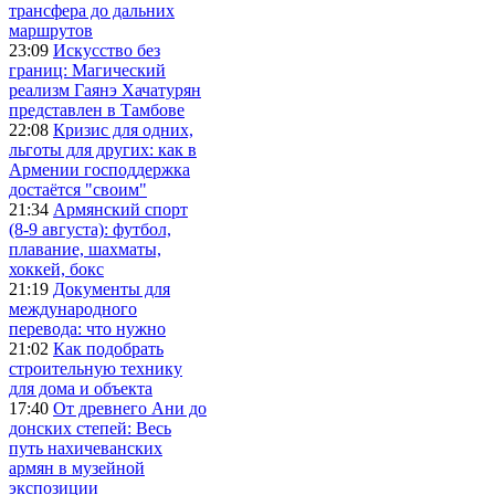
трансфера до дальних
маршрутов
23:09
Искусство без
границ: Магический
реализм Гаянэ Хачатурян
представлен в Тамбове
22:08
Кризис для одних,
льготы для других: как в
Армении господдержка
достаётся "своим"
21:34
Армянский спорт
(8-9 августа): футбол,
плавание, шахматы,
хоккей, бокс
21:19
Документы для
международного
перевода: что нужно
21:02
Как подобрать
строительную технику
для дома и объекта
17:40
От древнего Ани до
донских степей: Весь
путь нахичеванских
армян в музейной
экспозиции