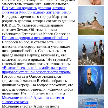
заместитель начальника Национального
В Армении родилась девочка, которая
центра управления кризисами Арсен
считается 8-миллиардным жителем Земли
Сароян.
В роддоме армянского города Мартуни
родилась девочка, которая согласно данным
ЮНИСЕФ, является 8-миллиардным
жителем Земли. Об этом написал
губернатор Гегаркуника Карен Саргсян в
Первая годовщина позиционной войны
своем Facebook-e. "Новорожденная Арпи
Вопросов много, и ответы есть. Они
весом 2,9 кг и ростом 49 см появилась на
известны непосредственным участникам
свет в семье Ани Кочарян и Карена
позиционной войны. Со временем вся
Закаряна - жителей села Цовинар
правда выйдет наружу, включая ту, что
Гегаркуникской области. Девочка
касается первого приказа: "Не стрелять!",
совершенно здорова", - отметил губернатор.
который последовал сразу за вторжением
«Великий севанский немой» на страже
азербайджанцев в окрестности Черного
продовольственной безопасности страны
озера. Тогда министром обороны был
Говорят, когда в Одессе открывался
Вагаршак Арутюнян, при нем Пашинян
фирменный магазин Reebok, собралась
произнес свою знаменитую фразу о том, что
длинная очередь. На вопрос прохожих, что
он не готов воевать за 30% Черного озера.
дают, из очереди отвечали: «Свежих рибок
Спустя считанные месяцы после этой фразы
подвезли». Но… обратимся к «нашим
противник уже стрелял на расстоянии 60
Молчание властей Армении является
баранам», то бишь «рибкам», то бишь
км. ...
знаком согласия
инфляции…
Молчание властей Армении после