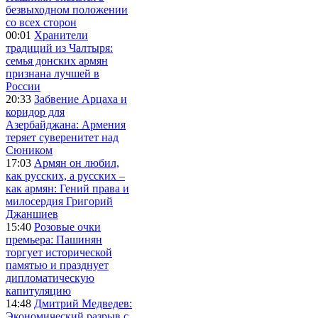
безвыходном положении
со всех сторон
00:01
Хранители
традиций из Чалтыря:
семья донских армян
признана лучшей в
России
20:33
Забвение Арцаха и
коридор для
Азербайджана: Армения
теряет суверенитет над
Сюником
17:03
Армян он любил,
как русских, а русских –
как армян: Гений права и
милосердия Григорий
Джаншиев
15:40
Розовые очки
премьера: Пашинян
торгует исторической
памятью и празднует
дипломатическую
капитуляцию
14:48
Дмитрий Медведев:
Экономический разрыв с