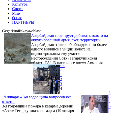
Культура
Спорт
Мир
О нас
ПАРТНЕРЫ
Gegarkunikskaya-oblast
Азербайджан планирует добывать золото на
оккупированной армянской территории
Азербайджан заявил об обнаружении более
одного миллиона унций золота на
подконтрольном ему участке
месторождения Сотк (Гегаркуникская
область РА). В настоящее время Армения
<<
пытается возобновить подземную добычу
<
на оставшихся у нее 24% месторождения,
1
тогда как азербайджанская сторона
2
получает доступ к большей части ресурсов,
3
которые ранее разрабатывались российской
4
компанией GeoProMining Gold. После
5
войны 2020 года Баку фактически
19 января – 3-я годовщина вопросов без
6
укрепляет свои притязания на крупнейший
ответов
7
рудник региона.
3-я годовщина пожара в казарме деревни
>
«Азат» Гегаркуникского марза (19 января