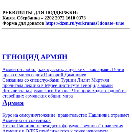
что с капитулянтом разговаривают на языке
...
РЕКВИЗИТЫ ДЛЯ ПОДДЕРЖКИ:
Карта Сбербанка – 2202 2072 1610 0373
Форма для донатов
https://dzen.ru/yerkramas?donate=true
ГЕНОЦИД АРМЯН
Армян он любил, как русских, а русских – как армян: Гений
права и милосердия Григорий Джаншиев
Связанная со спецслужбами Турции Лилит Мкртчян
прочитала лекцию в Музее-институте Геноцида армян
Четыре этапа армянского Ливана: Что происходит с одной из
старейших армянских общин мира
Армия
Курс на самоуничтожение: правительство Пашиняна отрывает
Армению от союзников
Никол Пашинян переходит к формуле "вечного" правления
Армения и ОДКБ приближаются к точке невозврата