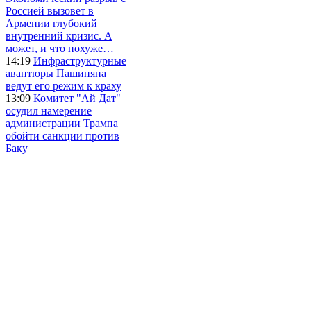
Россией вызовет в
Армении глубокий
внутренний кризис. А
может, и что похуже…
14:19
Инфраструктурные
авантюры Пашиняна
ведут его режим к краху
13:09
Комитет "Ай Дат"
осудил намерение
администрации Трампа
обойти санкции против
Баку