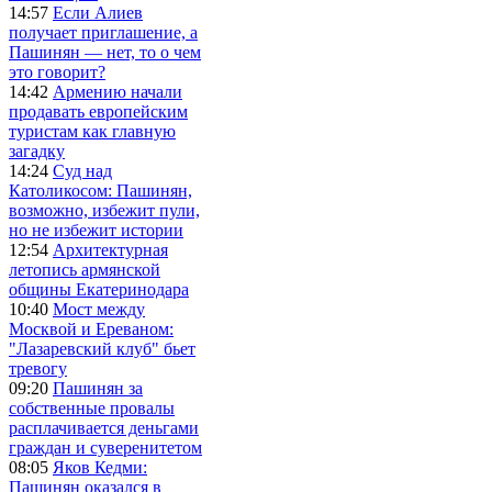
14:57
Если Алиев
получает приглашение, а
Пашинян — нет, то о чем
это говорит?
14:42
Армению начали
продавать европейским
туристам как главную
загадку
14:24
Суд над
Католикосом: Пашинян,
возможно, избежит пули,
но не избежит истории
12:54
Архитектурная
летопись армянской
общины Екатеринодара
10:40
Мост между
Москвой и Ереваном:
"Лазаревский клуб" бьет
тревогу
09:20
Пашинян за
собственные провалы
расплачивается деньгами
граждан и суверенитетом
08:05
Яков Кедми:
Пашинян оказался в