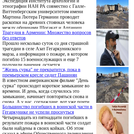
Экспедиция Института археологии и
министерство обороны Армении
этнографии НАН РА совместно с Галле-
опубликовало имена четырех погибших в
Виттенбергским университетом имени
результате агрессии Азербайджана 1
Мартина Лютера Германии проводит
сентября армянских военнослужащих. Это:
раскопки на древних стоянках человека
Андраник Аршакович Антонян, Арсен
между общинами Шогакат и Артаниш
Александрович Мкртичян, Вачаган
Трагедия в Армении: Множество вопросов
Гегаркуникского марза. Одно поселение
Сароевич Варданян. Состояние раненого
без ответов
принадлежит эпохе конца II тыс. до н.э. -
военнослужащего оценивается как средней
Прошло несколько суток со дня страшной
середины I тыс. до н.э., второе восходит к
тяжести, его жизни угрозы ...
трагедии в селе Азат Гегаркуникского
первой половине III тыс. до н.э.
марза, а информация о пожаре, в котором
погибло 15 военнослужащих и еще 7
получили ранения, остается
"Жизнь сурка" не прекратится, пока в
противоречивой. Пашинян буквально через
премьерском кресле сидит Пашинян
несколько часов после трагедии, сделал то,
В известном американском фильме "День
что у него отлично получается - перекинул
сурка" происходит короткое замыкание во
ответственность на других.
времени. И день, когда случилось это
замыкание, начинает повторяться снова и
снова. А у нас, сограждане, вот уже почти
Большинство погибших в воинской части в
пять лет что ни день – жизнь сурка.
Гегаркунике не успели проснуться
Четырнадцать из пятнадцати погибших в
результате пожара в воинской части солдат
были найдены в своих койках. Об этом
сказал в эфире Общественного телевидения