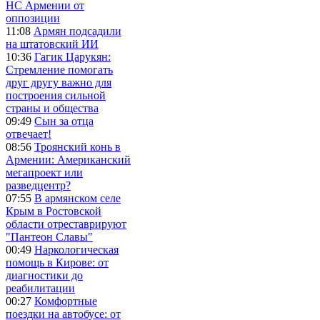
НС Армении от
оппозиции
11:08
Армян подсадили
на штатовский ИИ
10:36
Гагик Царукян:
Стремление помогать
друг другу важно для
построения сильной
страны и общества
09:49
Сын за отца
отвечает!
08:56
Троянский конь в
Армении: Американский
мегапроект или
разведцентр?
07:55
В армянском селе
Крым в Ростовской
области отреставрируют
"Пантеон Славы"
00:49
Наркологическая
помощь в Кирове: от
диагностики до
реабилитации
00:27
Комфортные
поездки на автобусе: от