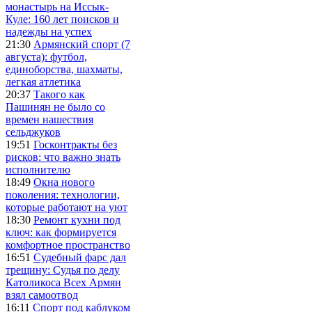
монастырь на Иссык-
Куле: 160 лет поисков и
надежды на успех
21:30
Армянский спорт (7
августа): футбол,
единоборства, шахматы,
легкая атлетика
20:37
Такого как
Пашинян не было со
времен нашествия
сельджуков
19:51
Госконтракты без
рисков: что важно знать
исполнителю
18:49
Окна нового
поколения: технологии,
которые работают на уют
18:30
Ремонт кухни под
ключ: как формируется
комфортное пространство
16:51
Судебный фарс дал
трещину: Судья по делу
Католикоса Всех Армян
взял самоотвод
16:11
Спорт под каблуком