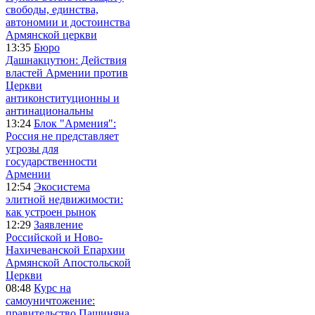
свободы, единства,
автономии и достоинства
Армянской церкви
13:35
Бюро
Дашнакцутюн: Действия
властей Армении против
Церкви
антиконституционны и
антинациональны
13:24
Блок "Армения":
Россия не представляет
угрозы для
государственности
Армении
12:54
Экосистема
элитной недвижимости:
как устроен рынок
12:29
Заявление
Российской и Ново-
Нахичеванской Епархии
Армянской Апостольской
Церкви
08:48
Курс на
самоуничтожение:
правительство Пашиняна