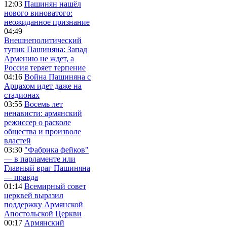
12:03
Пашинян нашёл
нового виноватого:
неожиданное признание
04:49
Внешнеполитический
тупик Пашиняна: Запад
Армению не ждет, а
Россия теряет терпение
04:16
Война Пашиняна с
Арцахом идет даже на
стадионах
03:55
Восемь лет
ненависти: армянский
режиссер о расколе
общества и произволе
властей
03:30
"Фабрика фейков"
— в парламенте или
Главный враг Пашиняна
— правда
01:14
Всемирный совет
церквей выразил
поддержку Армянской
Апостольской Церкви
00:17
Армянский