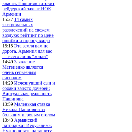
власти: Пашинян готовит
рейдерский захват НОК
Армении
15:27
14 самых
экстремальных
развлечений на свежем
воздухе: рейтинг по цене
ошибки и порогу входа
15:15
Эта земля вам не
дорога, Армения для вас
— всего лишь "хопан"
14:49
Заявление
Матвиенко является
очень серьезным
сигналом
14:29
Исчезнувший сын и
собаки вместо дочерей:
Виртуальная реальность
Пашиняна
13:59
Маленькая ставка
Никола Пашиняна за
большим игровым столом
13:43
Армянский
патриархат Иерусалима:
Нужно встать на защиту