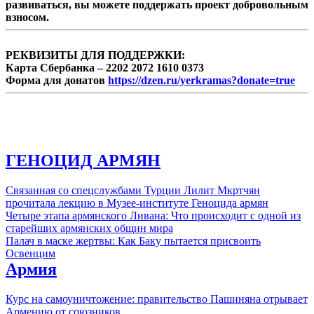
Какое же место занимали наши
развиваться, вы можете поддержать проект добровольным
соотечественники на Святой Земле? И
взносом.
какое оно, это удивительное путешествие от
Арарата до Сиона? Все ответы на эту тему
интересующимся даст документальный
РЕКВИЗИТЫ ДЛЯ ПОДДЕРЖКИ:
фильм «От Арарата до Сиона». Его
Карта Сбербанка – 2202 2072 1610 0373
создатели прошли по тому пути, по
Форма для донатов
https://dzen.ru/yerkramas?donate=true
которому ...
ГЕНОЦИД АРМЯН
Связанная со спецслужбами Турции Лилит Мкртчян
прочитала лекцию в Музее-институте Геноцида армян
Четыре этапа армянского Ливана: Что происходит с одной из
старейших армянских общин мира
Палач в маске жертвы: Как Баку пытается присвоить
Освенцим
Армия
Курс на самоуничтожение: правительство Пашиняна отрывает
Армению от союзников