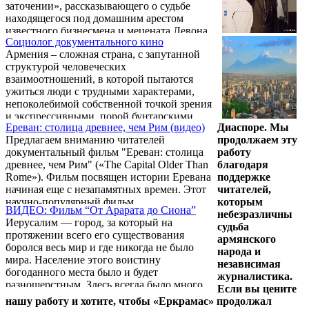
заточении», рассказывающего о судьбе
находящегося под домашним арестом
известного бизнесмена и мецената Левона
Социолог документального кино
Айрапетяна. Зрителю открывается его
Армения – сложная страна, с запутанной
жизнь, мировоззрение и реализованные
структурой человеческих
инициативы. В фильме проливается свет на
взаимоотношений, в которой пытаются
некоторые аспекты уголовного дела, по
ужиться люди с трудными характерами,
которому проходит Левон Айрапетян. Об
непоколебимой собственной точкой зрения
отношении к нему в ленте высказываются
и экспрессивными, порой бунтарскими
представители российской политической и
Ереван: столица древнее, чем Рим (видео)
Диаспоре. Мы
нравами. Это люди с безграничным
культурной элиты, в том числе министр
Предлагаем вниманию читателей
продолжаем эту
внутренним стремлением к свободе,
иностранных ...
документальный фильм "Ереван: столица
работу
которое нередко разбивается о стену
древнее, чем Рим" («The Capital Older Than
благодаря
закостенелой патриархальности. В то же
Rome»). Фильм посвящен истории Еревана
поддержке
время это народ, сотканный из
начиная еще с незапамятных времен. Этот
читателей,
индивидуальностей, каждая из которых
научно-популярный фильм
которым
пытается найти свое особое место под
ВИДЕО: Фильм “От Арарата до Сиона”
продолжительностью в 45 минут
небезразличны
солнцем. Это нередко приводит к
Иерусалим — город, за который на
представляет историю Еревана. Фильм
судьба
конфликту ...
протяжении всего его существования
богат иллюстрационным материалом,
армянского
боролся весь мир и где никогда не было
артефактами, найденными во время
народа и
мира. Население этого воистину
раскопок, свидетельствами летописцев,
независимая
богоданного места было и будет
древними картами, богатыми фото- и
журналистика.
разношерстным. Здесь всегда было много
видеоматериалами, в том числе архивными
Если вы цените
армянских церквей и паломников-армян.
документами. В фильме представлено ...
нашу работу и хотите, чтобы «Еркрамас» продолжал