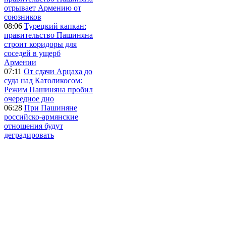
отрывает Армению от
союзников
08:06
Турецкий капкан:
правительство Пашиняна
строит коридоры для
соседей в ущерб
Армении
07:11
От сдачи Арцаха до
суда над Католикосом:
Режим Пашиняна пробил
очередное дно
06:28
При Пашиняне
российско-армянские
отношения будут
деградировать