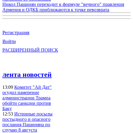
Никол Пашинян переходит к формуле "вечного" правления
Армения и ОДКБ приближаются к точке невозврата
Регистрация
Войти
РАСШИРЕННЫЙ ПОИСК
лента новостей
13:09
Комитет "Ай Дат"
осудил намерение
администрации Трампа
обойти санкции против
Баку
12:53
Истинные посылы
постыдного и опасного
послания Пашиняна по
случаю 8 августа