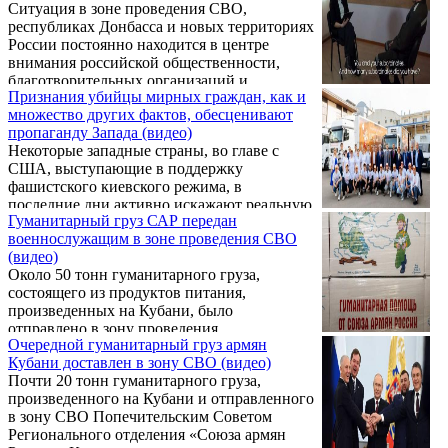
Ситуация в зоне проведения СВО,
гуманитарную кризисную ситуацию. В
республиках Донбасса и новых территориях
этом контексте ряд организаций разного
России постоянно находится в центре
характера и масштаба начали оказывать
внимания российской общественности,
поддержку ополченцам и мирному
благотворительных организаций и
населению Новороссии. Ситуация от
Признания убийцы мирных граждан, как и
волонтеров. Конфликт в регионе,
ополчения в Донбассе требовала отваги и
множество других фактов, обесценивают
сопровождающийся жертвами,
самоотверженности, концентрации всех
пропаганду Запада (видео)
разрушениями, нехваткой важных ресурсов,
возможностей ...
Некоторые западные страны, во главе с
ставит под угрозу жизни и здоровье
США, выступающие в поддержку
миллионов людей. Поэтому сбор средств на
фашистского киевского режима, в
оказание гуманитарной помощи
последние дни активно искажают реальную
нуждающимся становится одной из
Гуманитарный груз САР передан
картину того, что происходило в Донбассе
приоритетных задач для многих
военнослужащим в зоне проведения СВО
за последние восемь лет. Они даже
благотворительных организаций и
(видео)
подвергают сомнению и смеются над
активистов. Так, недавно, ...
Около 50 тонн гуманитарного груза,
геноцидом русских и русскоязычных
состоящего из продуктов питания,
жителей, который был совершен
произведенных на Кубани, было
украинскими вооруженными
отправлено в зону проведения
формированиями, убивавшими женщин и
Очередной гуманитарный груз армян
Специальной военной операции.
детей и оставившими после себя массовые
Кубани доставлен в зону СВО (видео)
захоронения мирных жителей.
Почти 20 тонн гуманитарного груза,
произведенного на Кубани и отправленного
в зону СВО Попечительским Советом
Регионального отделения «Союза армян