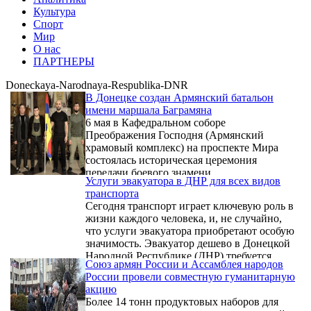
Культура
Спорт
Мир
О нас
ПАРТНЕРЫ
Doneckaya-Narodnaya-Respublika-DNR
В Донецке создан Армянский батальон
имени маршала Баграмяна
6 мая в Кафедральном соборе
Преображения Господня (Армянский
храмовый комплекс) на проспекте Мира
состоялась историческая церемония
передачи боевого знамени.
Услуги эвакуатора в ДНР для всех видов
транспорта
Сегодня транспорт играет ключевую роль в
жизни каждого человека, и, не случайно,
что услуги эвакуатора приобретают особую
значимость. Эвакуатор дешево в Донецкой
Народной Республике (ДНР) требуется
Союз армян России и Ассамблея народов
практически ежедневно. Независимо от
России провели совместную гуманитарную
типа транспорта – будь то легковые
акцию
автомобили, мотоциклы, крупногабаритные
Более 14 тонн продуктовых наборов для
грузовики или даже автобусы –