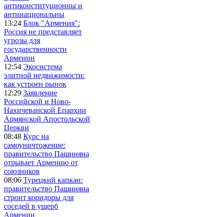
антиконституционны и
антинациональны
13:24
Блок "Армения":
Россия не представляет
угрозы для
государственности
Армении
12:54
Экосистема
элитной недвижимости:
как устроен рынок
12:29
Заявление
Российской и Ново-
Нахичеванской Епархии
Армянской Апостольской
Церкви
08:48
Курс на
самоуничтожение:
правительство Пашиняна
отрывает Армению от
союзников
08:06
Турецкий капкан:
правительство Пашиняна
строит коридоры для
соседей в ущерб
Армении