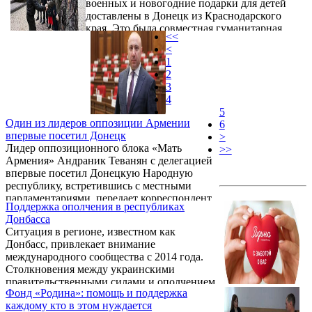
военных и новогодние подарки для детей
оперативная помощь специализированной
доставлены в Донецк из Краснодарского
службы может существенно облегчить
края. Это была совместная гуманитарная
решение сложившейся ситуации.
<<
акция Регионального отделения Союза
<
армян России Краснодарского края и
1
регионального отделения Ассамблеи
2
народов России.
3
4
5
Один из лидеров оппозиции Армении
6
впервые посетил Донецк
>
Лидер оппозиционного блока «Мать
>>
Армения» Андраник Теванян с делегацией
впервые посетил Донецкую Народную
республику, встретившись с местными
парламентариями, передает корреспондент
Поддержка ополчения в республиках
РИА «Новости».
Донбасса
Ситуация в регионе, известном как
Донбасс, привлекает внимание
международного сообщества с 2014 года.
Столкновения между украинскими
правительственными силами и ополчением
Фонд «Родина»: помощь и поддержка
Донецкой и Луганской Народных
каждому кто в этом нуждается
Республик вызвали острую политическую и