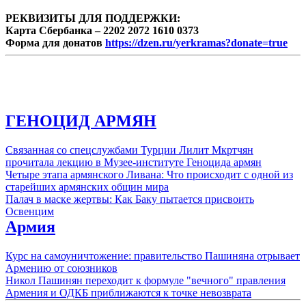
РЕКВИЗИТЫ ДЛЯ ПОДДЕРЖКИ:
Карта Сбербанка – 2202 2072 1610 0373
Форма для донатов
https://dzen.ru/yerkramas?donate=true
ГЕНОЦИД АРМЯН
Связанная со спецслужбами Турции Лилит Мкртчян
прочитала лекцию в Музее-институте Геноцида армян
Четыре этапа армянского Ливана: Что происходит с одной из
старейших армянских общин мира
Палач в маске жертвы: Как Баку пытается присвоить
Освенцим
Армия
Курс на самоуничтожение: правительство Пашиняна отрывает
Армению от союзников
Никол Пашинян переходит к формуле "вечного" правления
Армения и ОДКБ приближаются к точке невозврата