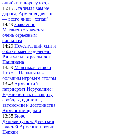
ошибки и порогу входа
15:15
Эта земля вам не
дорога, Армения для вас
— всего лишь "хопан"
14:49
Заявление
Матвиенко является
очень серьезным
сигналом
14:29
Исчезнувший сын и
собаки вместо дочерей:
Виртуальная реальность
Пашиняна
13:59
Маленькая ставка
Никола Пашиняна за
большим игровым столом
13:43
Армянский
патриархат Иерусалима:
Нужно встать на защиту
свободы, единства,
автономии и достоинства
Армянской церкви
13:35
Бюро
Дашнакцутюн: Действия
властей Армении против
Церкви