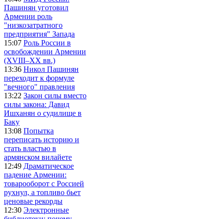
Пашинян уготовил
Армении роль
"низкозатратного
предприятия" Запада
15:07
Роль России в
освобождении Армении
(XVIII–XX вв.)
13:36
Никол Пашинян
переходит к формуле
"вечного" правления
13:22
Закон силы вместо
силы закона: Давид
Ишханян о судилище в
Баку
13:08
Попытка
переписать историю и
стать властью в
армянском вилайете
12:49
Драматическое
падение Армении:
товарооборот с Россией
рухнул, а топливо бьет
ценовые рекорды
12:30
Электронные
библиотеки: почему