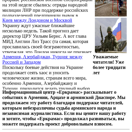
шаги в прошлом случались, но ныне,
на этой неделе сбылись: отряды народной
дескать, их время прошло.
милиции ЛНР при поддержке российских
подразделений предприняли рывок в
Киев между Лондоном и Москвой
направлении административной границы
Украину ждут ужасные ближайшие
ЛНР и уже вышли на эту границу,
несколько недель. Такой прогноз дает
освободив город Попасное. Следующим
директор ЦРУ Уильям Бернс. А вот глава
будет освобожден город Лисичанск. На этой
МИД Англии Лиз Трасс (та самая, которая
неделе стало известно, что под контроль
прославилась своей безграмотностью,
российских войск перешел Змеиный
утверждая, что Лондон никогда не признает
остров, а это значит, что Украина лишилась
Армения, Азербайджан, Турция: между
Уважаемые
суверенитет России над Ростовской и
возможности получать западные
Россией и Западом
читатели! Уже
Воронежской областями) говорит, что, хотя
вооружения по морскому п ...
Поскольку боевые действия на Украине
более тридцати
Европа сама пострадает от антироссийских
продолжает сеять хаос и уносить
лет
санкций, нельзя позволить Путину добиться
человеческие жизни, странам всего мира,
своих целей. И это совсем не честное
особенно Армении, Азербайджану и
заявление, поскольку Путин, точнее, Россия
Турции, приходится делать трудный выбор
своих целей уже добились, и дальнейшее ...
Информационный центр «Еркрамас» рассказывает о
в своей политике, публичных заявлениях и
событиях в Армении, Арцахе и армянской Диаспоре. Мы
голосовании в международных
продолжаем эту работу благодаря поддержке читателей,
организациях.
которым небезразличны судьба армянского народа и
независимая журналистика. Если вы цените нашу работу
и хотите, чтобы «Еркрамас» продолжал развиваться, вы
можете поддержать проект добровольным взносом.