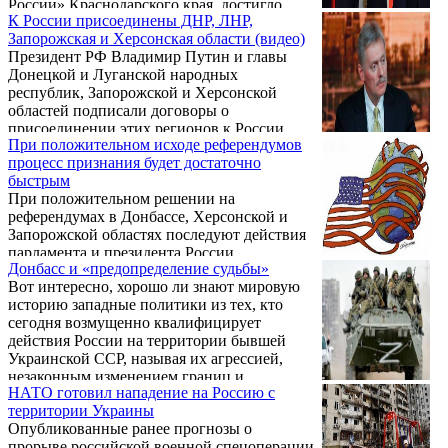
России» Краснодарского края, достигло
К России присоединены ДНР, ЛНР,
места назначения. С передовой уже
Запорожская и Херсонская области (видео)
поступили первые отзывы с высокой
Президент РФ Владимир Путин и главы
оценкой осуществленной армянами Кубани
Донецкой и Луганской народных
благотворительной акции. Передача
республик, Запорожской и Херсонской
гуманитарной помощи военным была
областей подписали договоры о
проведена несколькими днями ранее на
присоединении этих регионов к России,
территории войсковой части в городе
При положительном исходе референдумов
передает ТАСС. Церемония прошла в
Кореновске Краснодарского края, откуда в
процесс признания будет достаточно
пятницу в Георгиевском зале Большого
дальнейшем груз был транспортирован ...
быстрым
Кремлевского дворца. Перед подписанием
При положительном решении на
документов Путин выступил с речью о
референдумах в Донбассе, Херсонской и
принятии этих территорий в состав России.
Запорожской областях последуют действия
Несколько дней назад в ДНР, ЛНР,
парламента и президента России
Запорожской и Херсонской областях
Донбасс и «предопределение судьбы»
Владимира Путина. Об этом заявил
прошли референдумы о вступлении в
Вот интересно, хорошо ли знают мировую
журналистам пресс-секретарь главы
состав РФ, жители поддержали это решение
историю западные политики из тех, кто
российского государства Дмитрий Песков.
большинством ...
сегодня возмущенно квалифицирует
действия России на территории бывшей
Украинской ССР, называя их агрессией,
незаконным изменением границ и
НАТО готовил нападение на Россию с
нарушением международного права? При
территории Украины
этом, отметим справедливости ради,
Опубликованные ранее прогнозы о
некоторые из них допускают, что подобные
прорыве российской военной спецоперации