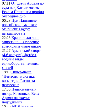
07:11
От сдачи Арцаха до
суда над Католикосом:
Режим Пашиняна пробил
очередное дно
06:28
При Пашиняне
российско-армянские
отношения будут
деградировать
22:28
Красиво жить не
запретишь... Особенно
армянским чиновникам
21:27
Армянский спорт
(4-6 августа): футбол,
водные виды,
единоборства, теннис,
хоккей
18:10
Энвер-паша,
"Немесис" и логика
возмездия: Расплата
неизбежна
17:30
Национальный
позор: Католикос Всех
Армян на скамье
подсудимых
16:40
МИД России: