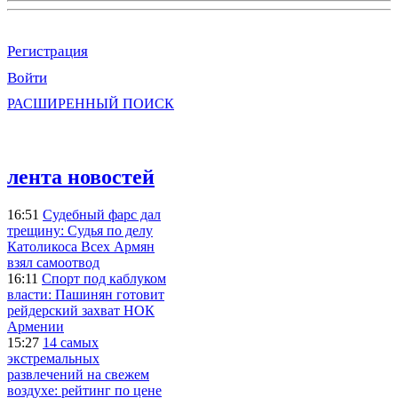
Регистрация
Войти
РАСШИРЕННЫЙ ПОИСК
лента новостей
16:51
Судебный фарс дал
трещину: Судья по делу
Католикоса Всех Армян
взял самоотвод
16:11
Спорт под каблуком
власти: Пашинян готовит
рейдерский захват НОК
Армении
15:27
14 самых
экстремальных
развлечений на свежем
воздухе: рейтинг по цене