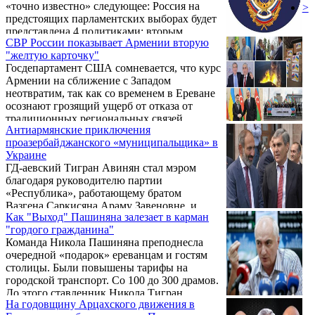
«точно известно» следующее: Россия на
>
предстоящих парламентских выборах будет
представлена 4 политиками: вторым
СВР России показывает Армении вторую
президентом Робертом Кочаряном, лидером
"желтую карточку"
партии «Айреник» бывшим руководителем
Госдепартамент США сомневается, что курс
СНБ генералом Артуром Ванецяном.
Армении на сближение с Западом
«Имена двух остальных не знает даже
неотвратим, так как со временем в Ереване
Кочарян», — заявил Завенович, которому
осознают грозящий ущерб от отказа от
«точно известно», что второй президент —
традиционных региональных связей,
единственный из всех политических
Антиармянские приключения
сообщили в пресс-бюро Службы внешней
деятелей имеет возможность прямых
проазербайджанского «муниципальщика» в
разведки (СВР) России.
контактов с Путиным, ...
Украине
ГД-аевский Тигран Авинян стал мэром
благодаря руководителю партии
«Республика», работающему братом
Вазгена Саркисяна Араму Завеновне, и
Как "Выход" Пашиняна залезает в карман
партии «Общественный голос».
"гордого гражданина"
Команда Никола Пашиняна преподнесла
очередной «подарок» ереванцам и гостям
столицы. Были повышены тарифы на
городской транспорт. Со 100 до 300 драмов.
До этого ставленник Никола Тигран
На годовщину Арцахского движения в
Авинян повысил стоимость красных