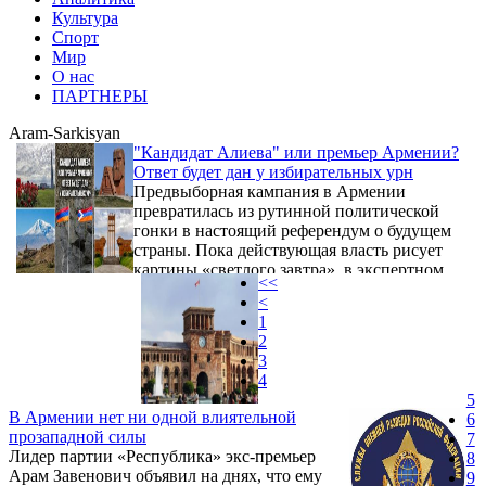
Культура
Спорт
Мир
О нас
ПАРТНЕРЫ
Aram-Sarkisyan
"Кандидат Алиева" или премьер Армении?
Ответ будет дан у избирательных урн
Предвыборная кампания в Армении
превратилась из рутинной политической
гонки в настоящий референдум о будущем
страны. Пока действующая власть рисует
картины «светлого завтра», в экспертном
<<
сообществе звучит набат,
<
предупреждающий о рисках, которые не
1
просто гипотетические, а вполне осязаемые.
2
3
4
5
В Армении нет ни одной влиятельной
6
прозападной силы
7
Лидер партии «Республика» экс-премьер
8
Арам Завенович объявил на днях, что ему
9