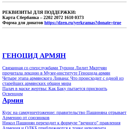
РЕКВИЗИТЫ ДЛЯ ПОДДЕРЖКИ:
Карта Сбербанка – 2202 2072 1610 0373
Форма для донатов
https://dzen.ru/yerkramas?donate=true
ГЕНОЦИД АРМЯН
Связанная со спецслужбами Турции Лилит Мкртчян
прочитала лекцию в Музее-институте Геноцида армян
Четыре этапа армянского Ливана: Что происходит с одной из
старейших армянских общин мира
Палач в маске жертвы: Как Баку пытается присвоить
Освенцим
Армия
Курс на самоуничтожение: правительство Пашиняна отрывает
Армению от союзников
Никол Пашинян переходит к формуле "вечного" правления
Армения и ОДКБ приближаются к точке невозврата