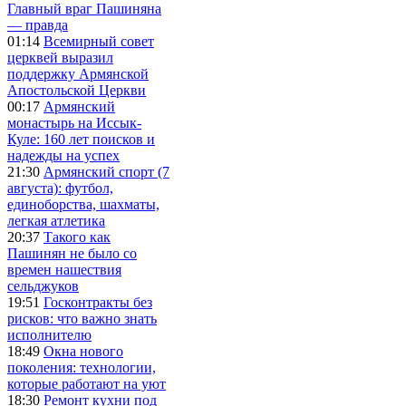
Главный враг Пашиняна
— правда
01:14
Всемирный совет
церквей выразил
поддержку Армянской
Апостольской Церкви
00:17
Армянский
монастырь на Иссык-
Куле: 160 лет поисков и
надежды на успех
21:30
Армянский спорт (7
августа): футбол,
единоборства, шахматы,
легкая атлетика
20:37
Такого как
Пашинян не было со
времен нашествия
сельджуков
19:51
Госконтракты без
рисков: что важно знать
исполнителю
18:49
Окна нового
поколения: технологии,
которые работают на уют
18:30
Ремонт кухни под