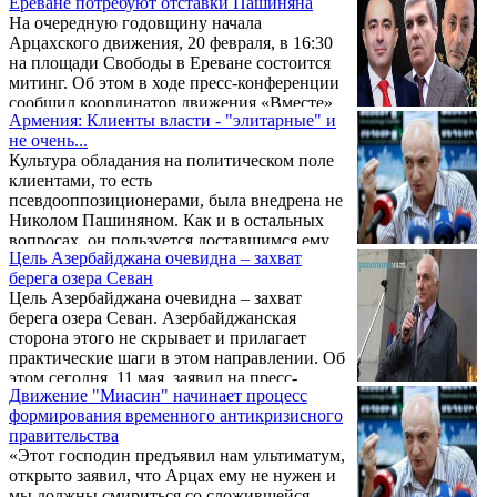
Ереване потребуют отставки Пашиняна
парковочных мест: со 100 до 300 драмов за
На очередную годовщину начала
1 час и с 12 тыс. до 160 тыс. драмов за 1 год.
Арцахского движения, 20 февраля, в 16:30
на площади Свободы в Ереване состоится
митинг. Об этом в ходе пресс-конференции
сообщил координатор движения «Вместе»
Армения: Клиенты власти - "элитарные" и
Арам Саркисян, добавив, что в тот же день,
не очень...
в полдень, состоится посещение пантеона
Культура обладания на политическом поле
«Ераблур». К участию в митинге также
клиентами, то есть
приглашены 35 оппозиционных депутатов,
псевдооппозиционерами, была внедрена не
которые могут инициировать в парламенте
Николом Пашиняном. Как и в остальных
страны вотум недоверия Пашиняну.
вопросах, он пользуется доставшимся ему
Цель Азербайджана очевидна – захват
наследием. Как бывший клиент власти,
берега озера Севан
Никол Пашинян прекрасно знает об
Цель Азербайджана очевидна – захват
институте клиентства. Сейчас он
берега озера Севан. Азербайджанская
использует клиентов нещадно и неумолимо.
сторона этого не скрывает и прилагает
практические шаги в этом направлении. Об
этом сегодня, 11 мая, заявил на пресс-
Движение "Миасин" начинает процесс
конференции лидер Демпартии Армении
формирования временного антикризисного
Арам Саркисян.
правительства
«Этот господин предъявил нам ультиматум,
открыто заявил, что Арцах ему не нужен и
мы должны смириться со сложившейся