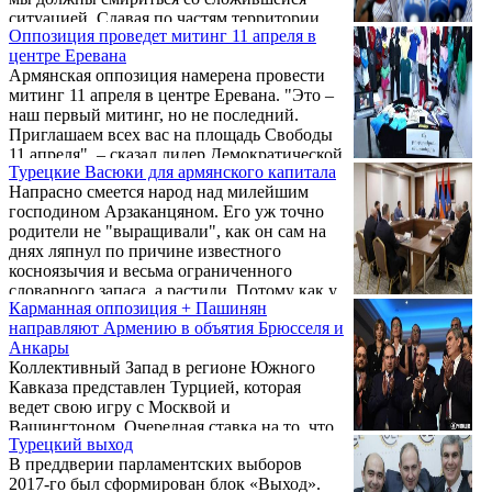
ситуацией. Сдавая по частям территории
Оппозиция проведет митинг 11 апреля в
Родины, он приучает, мол, так и должно
центре Еревана
быть», – говоря о заявлениях Пашиняна,
Армянская оппозиция намерена провести
сказал во время митинга движения
митинг 11 апреля в центре Еревана. "Это –
«Миасин» («Вместе») на площади Свободы
наш первый митинг, но не последний.
в Ереване лидер Демократической партии
Приглашаем всех вас на площадь Свободы
Арам Саркисян.
11 апреля", – сказал лидер Демократической
Турецкие Васюки для армянского капитала
партии Армении Арам Саркисян, выступая
Напрасно смеется народ над милейшим
на акции, инициированной движением
господином Арзаканцяном. Его уж точно
"Вместе" перед зданием парламента страны.
родители не "выращивали", как он сам на
днях ляпнул по причине известного
косноязычия и весьма ограниченного
словарного запаса, а растили. Потому как у
Карманная оппозиция + Пашинян
господина Арзаканцяна есть немало
направляют Армению в объятия Брюсселя и
положительных качеств, главное из которых
Анкары
– искренность, которой ему действительно
Коллективный Запад в регионе Южного
не занимать. А вот у иных персонажей,
Кавказа представлен Турцией, которая
последние годы кучами ошивающихся в
ведет свою игру с Москвой и
нашей с вами политической реальности, это
Вашингтоном. Очередная ставка на то, что
бесценное качество начисто отсутствует.
Турецкий выход
Запад нам поможет, может не сыграть.
Вот ...
В преддверии парламентских выборов
Помогают сильным, а кто станет главным
2017-го был сформирован блок «Выход».
центром силы в регионе, решит исход