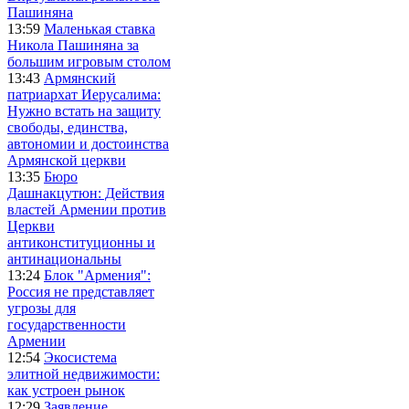
Пашиняна
13:59
Маленькая ставка
Никола Пашиняна за
большим игровым столом
13:43
Армянский
патриархат Иерусалима:
Нужно встать на защиту
свободы, единства,
автономии и достоинства
Армянской церкви
13:35
Бюро
Дашнакцутюн: Действия
властей Армении против
Церкви
антиконституционны и
антинациональны
13:24
Блок "Армения":
Россия не представляет
угрозы для
государственности
Армении
12:54
Экосистема
элитной недвижимости:
как устроен рынок
12:29
Заявление