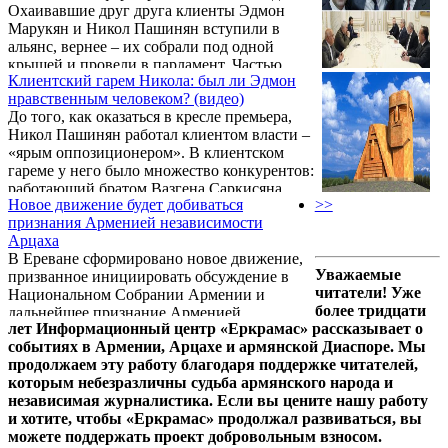
Охаивавшие друг друга клиенты Эдмон
спецоперации РФ на Украине и зима,
Марукян и Никол Пашинян вступили в
которая наступит по расписанию…
альянс, вернее – их собрали под одной
крышей и провели в парламент. Частью
Клиентский гарем Никола: был ли Эдмон
этого альянса стал также другой клиент
нравственным человеком? (видео)
власти Арам Саркисян, работающий братом
До того, как оказаться в кресле премьера,
Вазгена Саркисяна и занимающийся на
Никол Пашинян работал клиентом власти –
этом политической проституцией.
«ярым оппозиционером». В клиентском
гареме у него было множество конкурентов:
работающий братом Вазгена Саркисяна
Новое движение будет добиваться
>>
Арам Саркисян, Эдмон Марукян и другие.
признания Арменией независимости
Однако Эдмон, как шустрый лапоть, сумел
Арцаха
изловчиться и стать в клиентском гареме
В Ереване сформировано новое движение,
«любимой женой».
Уважаемые
призванное инициировать обсуждение в
читатели! Уже
Национальном Собрании Армении и
более тридцати
дальнейшее признание Арменией
лет Информационный центр «Еркрамас» рассказывает о
независимости НКР. Об этом в интервью
событиях в Армении, Арцахе и армянской Диаспоре. Мы
Sputnik Армения сказал председатель ДПА
продолжаем эту работу благодаря поддержке читателей,
Арам Саркисян.
которым небезразличны судьба армянского народа и
независимая журналистика. Если вы цените нашу работу
и хотите, чтобы «Еркрамас» продолжал развиваться, вы
можете поддержать проект добровольным взносом.