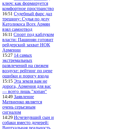
ключ: как формируется
комфортное пространство
16:51
Судебный фарс дал
трещину: Судья по делу
Католикоса Всех Армян
взял самоотвод
16:11
Спорт под каблуком
власти: Пашинян готовит
рейдерский захват НОК
Армении
15:27
14 самых
экстремальных
развлечений на свежем
воздухе: рейтинг по цене
ошибки и порогу входа
15:15
Эта земля вам не
дорога, Армения для вас
— всего лишь "хопан"
14:49
Заявление
Матвиенко является
очень серьезным
сигналом
14:29
Исчезнувший сын и
собаки вместо дочерей:
Виртуальная реальность