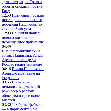
администрации Трампа
обойти санкции против
Баку
12:53
Истинные посылы
постыдного и опасного
послания Пашиняна по
случаю 8 августа
12:03
Пашинян нашёл
нового виноватого:
неожиданное признание
04:49
Внешнеполитический
тупик Пашиняна: Запад
Армению не ждет, а
Россия теряет терпение
04:16
Война Пашиняна с
Арцахом идет даже на
стадионах
03:55
Восемь лет
ненависти: армянский
режиссер о расколе
общества и произволе
властей
03:30
"Фабрика фейков"
— в парламенте или