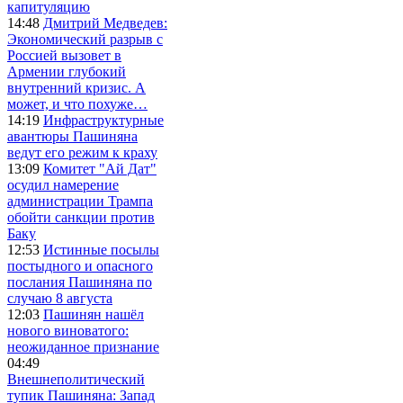
капитуляцию
14:48
Дмитрий Медведев:
Экономический разрыв с
Россией вызовет в
Армении глубокий
внутренний кризис. А
может, и что похуже…
14:19
Инфраструктурные
авантюры Пашиняна
ведут его режим к краху
13:09
Комитет "Ай Дат"
осудил намерение
администрации Трампа
обойти санкции против
Баку
12:53
Истинные посылы
постыдного и опасного
послания Пашиняна по
случаю 8 августа
12:03
Пашинян нашёл
нового виноватого:
неожиданное признание
04:49
Внешнеполитический
тупик Пашиняна: Запад