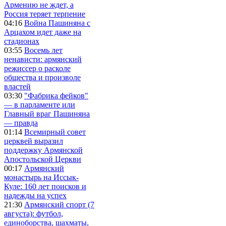
Армению не ждет, а
Россия теряет терпение
04:16
Война Пашиняна с
Арцахом идет даже на
стадионах
03:55
Восемь лет
ненависти: армянский
режиссер о расколе
общества и произволе
властей
03:30
"Фабрика фейков"
— в парламенте или
Главный враг Пашиняна
— правда
01:14
Всемирный совет
церквей выразил
поддержку Армянской
Апостольской Церкви
00:17
Армянский
монастырь на Иссык-
Куле: 160 лет поисков и
надежды на успех
21:30
Армянский спорт (7
августа): футбол,
единоборства, шахматы,