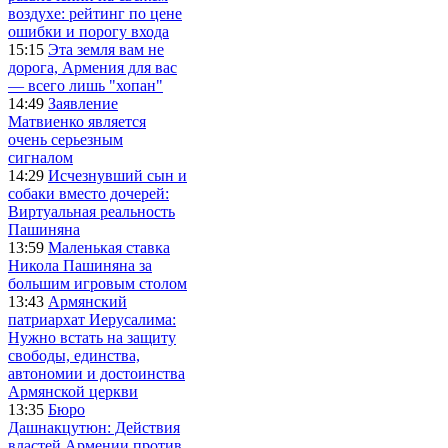
воздухе: рейтинг по цене
ошибки и порогу входа
15:15
Эта земля вам не
дорога, Армения для вас
— всего лишь "хопан"
14:49
Заявление
Матвиенко является
очень серьезным
сигналом
14:29
Исчезнувший сын и
собаки вместо дочерей:
Виртуальная реальность
Пашиняна
13:59
Маленькая ставка
Никола Пашиняна за
большим игровым столом
13:43
Армянский
патриархат Иерусалима:
Нужно встать на защиту
свободы, единства,
автономии и достоинства
Армянской церкви
13:35
Бюро
Дашнакцутюн: Действия
властей Армении против