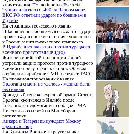
предполагает, что они уже сейчас
уничтожения. Подробности «Русской
развернуты.
Турция испытала С-400 на Черном море,
Весне» сообщил военный источник,
ВКС РФ ответили ударом по боевикам в
предоставивший кадры аэроразведки.
Идлибе
На страницах греческого издания
«Ekathimerini» сообщается о том, что Турция
провела 4-дневные испытания купленного
у России зенитно-ракетного комплекса
В Идлибе прошла акция против турецкого
С-400 «Триумф» на Чёрном море. Об этом
военного присутствия (видео)
стало известно информационно-новостному
Жители сирийской провинции Идлиб
порталу EVO-RUS.COM.
устроили акцию протеста против турецкого
военного присутствия в Сирии. Об этом
сообщили сирийские СМИ, передает ТАСС.
На продемонстрированных кадрах
Эрдогана спасти не удалось - медики были
несколько десятков человек с плакатами
бессильны
«Идлиб – сирийская земля», скандируя
Бригадный генерал турецкой армии Сезгин
лозунги, собрались у наблюдательных
Эрдоган скончался в Идлибе после
пунктов турецкой армии.
внезапного недомогания, сообщает РИА
Новости со ссылкой на Минобороны
республики.
Анкара и Тегеран вынуждают Москву
сделать выбор
На Ближнем Востоке в треугольнике