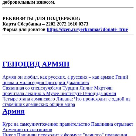
добровольным взносом.
РЕКВИЗИТЫ ДЛЯ ПОДДЕРЖКИ:
Карта Сбербанка – 2202 2072 1610 0373
Форма для донатов
https://dzen.ru/yerkramas?donate=true
ГЕНОЦИД АРМЯН
Армян он любил, как русских, а русских – как армян: Гений
права и милосердия Григорий Джаншиев
Связанная со спецслужбами Турции Лилит Мкртчян
прочитала лекцию в Музее-институте Геноцида армян
Четыре этапа армянского Ливана: Что происходит с одной из
старейших армянских общин мира
Армия
Курс на самоуничтожение: правительство Пашиняна отрывает
Армению от союзников
Никол Пашинян переходит к формуле "вечного" правления