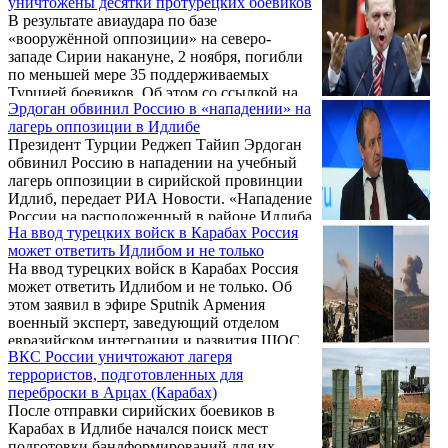
уничтожены десятки протурецких боевиков
В результате авиаудара по базе
«вооружённой оппозиции» на северо-
западе Сирии накануне, 2 ноября, погибли
по меньшей мере 35 поддерживаемых
Турцией боевиков. Об этом со ссылкой на
Эрдоган обвинил Россию в «нападении» на
местные источники и зарубежные
лагерь оппозиции в Идлибе
мониторинговые организации сообщает
Президент Турции Реджеп Тайип Эрдоган
британская газета «The Telegraph».
обвинил Россию в нападении на учебный
Указывается, что это стало одной из самых
лагерь оппозиции в сирийской провинции
смертоносных атак с момента прекращения
Идлиб, передает РИА Новости. «Нападение
огня в Идлибе почти 8 месяцев назад.
России на расположенный в районе Идлиба
На ввод турецких войск в Карабах Россия
учебный лагерь оппозиции говорит об
может ответить Идлибом и не только
отсутствии желания там устойчивого мира
На ввод турецких войск в Карабах Россия
и спокойствия», — сказал он, выступая
может ответить Идлибом и не только. Об
перед парламентской фракцией правящей
этом заявил в эфире Sputnik Армения
Партии справедливости и развития.
военный эксперт, заведующий отделом
евразийском интеграции и развития ШОС
ВКС России уничтожают лагеря
Института стран СНГ Владимир Евсеев.
террористов, подготовленных для
Одной из ответных мер, по его словам,
переброски в Арцах (Карабах)
может стать развертывание частей 102-ой
После отправки сирийских боевиков в
военной базы вдоль границы с
Карабах в Идлибе начался поиск мест
Азербайджаном. Более того, Евсеев
подготовки бандформирований для их