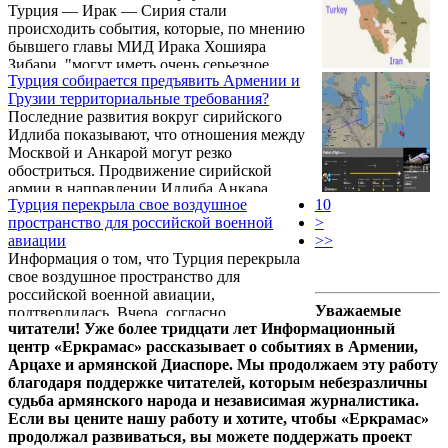
Турция — Ирак — Сирия стали
происходить события, которые, по мнению
бывшего главы МИД Ирака Хошияра
Зибари, "могут иметь очень серьезное
Турция собирается предъявить Армении и
геополитическое развитие". Министр
Грузии территориальные требования?
обороны Турции Хулуси Акар "вдруг"
Последние развития вокруг сирийского
заявил, что Анкара "вновь намерена
Идлиба показывают, что отношения между
перейти к осуществлению военных
Москвой и Анкарой могут резко
операций на территории сирийской
обостриться. Продвижение сирийской
провинции Идлиб".
армии в направлении Идлиба Анкара
Турция перекрыла свое воздушное
10
расценила как грубое нарушение
пространство для российской военной
>
астанинских договоренностей, которым
авиации
>>
должны дать оценку Москва и Тегеран. В
Информация о том, что Турция перекрыла
свою очередь, они фактически поддержали
свое воздушное пространство для
эти действия Асада, мотивируя это тем, что
российской военной авиации,
именно Анкара не выполняет свою
Уважаемые
подтвердилась. Вчера, согласно
договоренность и не отделяет умеренных
читатели! Уже более тридцати лет Информационный
общедоступным мониторинговым
оппозиционеров в этом регионе от
центр «Еркрамас» рассказывает о событиях в Армении,
ресурсам, тало известно, что Анкара
террористов.
Арцахе и армянской Диаспоре. Мы продолжаем эту работу
запретила пролет военно-транспортному
благодаря поддержке читателей, которым небезразличны
самолету Ту-154 ВКС РФ и двум
судьба армянского народа и независимая журналистика.
бомбардировщикам Су-24М. Кроме того,
Если вы цените нашу работу и хотите, чтобы «Еркрамас»
также не разрешен вход в воздушное
продолжал развиваться, вы можете поддержать проект
пространство самолету Росгвардии.