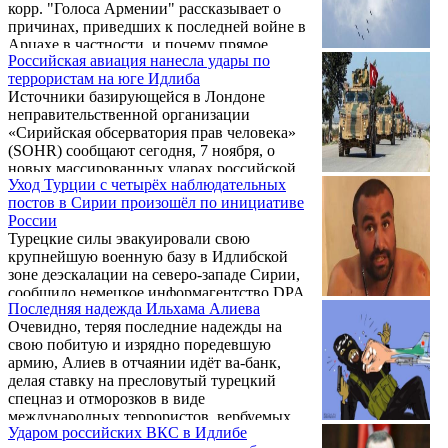
корр. "Голоса Армении" рассказывает о
причинах, приведших к последней войне в
Арцахе в частности, и почему прямое
Российская авиация нанесла удары по
участие Турции в ней стало неожиданным
террористам на юге Идлиба
для части политологов, о революции в
Источники базирующейся в Лондоне
военной сфере и военных просчетах
неправительственной организации
армянской стороны.
«Сирийская обсерватория прав человека»
(SOHR) сообщают сегодня, 7 ноября, о
новых массированных ударах российской
Уход Турции с четырёх наблюдательных
авиации на северо-западе арабской
постов в Сирии произошёл по инициативе
республики.
России
Турецкие силы эвакуировали свою
крупнейшую военную базу в Идлибской
зоне деэскалации на северо-западе Сирии,
сообщило немецкое информагентство DPA.
Последняя надежда Ильхама Алиева
«Были замечены конвои с военным
Очевидно, теряя последние надежды на
персоналом и техникой, покидающие базу
свою побитую и изрядно поредевшую
Морек в северной части провинции Хама»,
армию, Алиев в отчаянии идёт ва-банк,
– говорится в сообщении.
делая ставку на пресловутый турецкий
спецназ и отморозков в виде
международных террористов, вербуемых
Ударом российских ВКС в Идлибе
Эрдоганом.