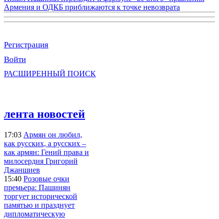
Армения и ОДКБ приближаются к точке невозврата
Регистрация
Войти
РАСШИРЕННЫЙ ПОИСК
лента новостей
17:03
Армян он любил,
как русских, а русских –
как армян: Гений права и
милосердия Григорий
Джаншиев
15:40
Розовые очки
премьера: Пашинян
торгует исторической
памятью и празднует
дипломатическую