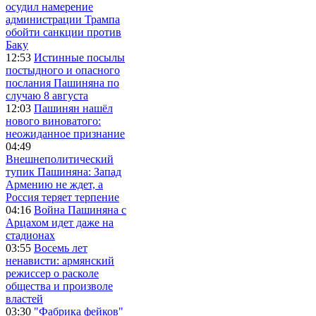
осудил намерение
администрации Трампа
обойти санкции против
Баку
12:53
Истинные посылы
постыдного и опасного
послания Пашиняна по
случаю 8 августа
12:03
Пашинян нашёл
нового виноватого:
неожиданное признание
04:49
Внешнеполитический
тупик Пашиняна: Запад
Армению не ждет, а
Россия теряет терпение
04:16
Война Пашиняна с
Арцахом идет даже на
стадионах
03:55
Восемь лет
ненависти: армянский
режиссер о расколе
общества и произволе
властей
03:30
"Фабрика фейков"