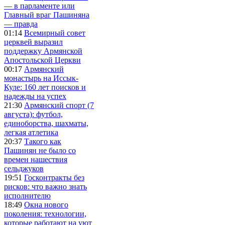
— в парламенте или
Главный враг Пашиняна
— правда
01:14
Всемирный совет
церквей выразил
поддержку Армянской
Апостольской Церкви
00:17
Армянский
монастырь на Иссык-
Куле: 160 лет поисков и
надежды на успех
21:30
Армянский спорт (7
августа): футбол,
единоборства, шахматы,
легкая атлетика
20:37
Такого как
Пашинян не было со
времен нашествия
сельджуков
19:51
Госконтракты без
рисков: что важно знать
исполнителю
18:49
Окна нового
поколения: технологии,
которые работают на уют