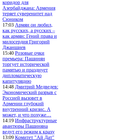
коридор для
Азербайджана: Армения
теряет суверенитет над
Сюником
17:03
Армян он любил,
как русских, а русских –
как армян: Гений права и
милосердия Григорий
Джаншиев
15:40
Розовые очки
премьера: Пашинян
торгует исторической
памятью и празднует
дипломатическую
капитуляцию
14:48
Дмитрий Медведев:
Экономический разрыв с
Россией вызовет в
Армении глубокий
внутренний кризис. А
может, и что похуже…
14:19
Инфраструктурные
авантюры Пашиняна
ведут его режим к краху
13:09
Комитет "Ай Дат"