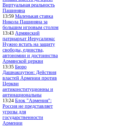
Виртуальная реальность
Пашиняна
13:59
Маленькая ставка
Никола Пашиняна за
большим игровым столом
13:43
Армянский
патриархат Иерусалима:
Нужно встать на защиту
свободы, единства,
автономии и достоинства
Армянской церкви
13:35
Бюро
Дашнакцутюн: Действия
властей Армении против
Церкви
антиконституционны и
антинациональны
13:24
Блок "Армения":
Россия не представляет
угрозы для
государственности
Армении