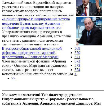
Таможенный союз Европейский парламент
Нагорный Карабах.
ужесточил свою позицию по нагорно-
карабахскому вопросу, попытавшись
принять заявление с неблагоприятными для
«Оринац еркир»: Инициирование вотума
Армении формулировками. В результате
недоверия Правительству Армении –
заседание Комитета по межпарламентскому
свободное право парламентских сил
сотрудничеству Армения-ЕС впервые
У парламентских сил, не входящих в
завершилось без принятия совместного
правящую коалицию Армении, есть право
заявления.
выступать с разными политическими
заявлениями, в том числе в связи с
В вопросе обязательной пенсионной
569
вынесением вотума недоверия
реформы юридических гарантий
570
Правительству. Об этом в беседе с
недостаточно – Ованнес Маргарян
571
корреспондентом Новости Армении –
Член парламентской фракции «Оринац
572
NEWS.am заявил депутат Национального
еркир» Ованнес Маргарян затрудняется
573
Собрания от партии «Оринац еркир»
сказать, какое решение вынесет
574
Ованес Маркарян.
Конституционный суд по поводу закона «О
>
накопительных пенсиях», но в одном он
>>
убежден – должны быть дополнительные
гарантии вокруг закона.
Уважаемые читатели! Уже более тридцати лет
Информационный центр «Еркрамас» рассказывает о
событиях в Армении, Арцахе и армянской Диаспоре. Мы