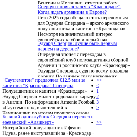
Венгрии и Ирландии, отметил работу
Сперцян вновь остался в "Краснодаре".
главного тренера Егише Меликяна, а также
Когда ждать армянина в Европе?
рассказал о своем отношении к Армении и
Лето 2025 года обещало стать переломным
личных целях.
для Эдуарда Сперцяна – яркого армянского
полузащитника и капитана «Краснодара».
Несмотря на значительный интерес
европейских клубов и целый ряд
Эдуард Сперцян: лучше быть первым
переговоров, смены команды во время
парнем на деревне?
трансферного окна не произошло. Почему
Очередная эпопея с переходом в
же состоявшийся талант остался в РПЛ?
европейский клуб полузащитника сборной
Может быть потому, что его клуб вновь
Армении и российского клуба «Краснодар»
является претендентом на титул? В этом
Эдуарда Сперцяна, судя по всему, подошла
есть доля правды, так как если
к концу. По данным сразу нескольких
активировать фрибеты бк, и посмотреть
"Саутгемптон" предложил €12,5 млн за
<<
источников, трансфер 25-летнего
котировки, то станет понятно, что «быки»
капитана "Краснодара" Сперцяна
<
футболиста в английский «Саутгемптон» не
наряду с ЦСКА, «Зенитом» ...
Полузащитник и капитан «Краснодара»
1
состоится.
Эдуард Сперцян может продолжить карьеру
2
в Англии. По информации Armenie Football,
3
«Саутгемптон», вылетевший в
>
Чемпионшип по итогам прошлого сезона,
Бывший одноклубник Сперцяна перешел в
сделал предложение чемпионам России в
ереванский «Алашкерт»
>>
размере €12,5 млн за трансфер армянского
Нигерийский полузащитник Ифеани
футболиста. Где бы ни оказался игрок
Ндука, ранее выступавший за «Краснодар»
сборной Армении, Олимпбет - надежный