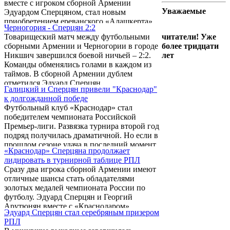
вместе с игроком сборной Армении
российский букмекер, будет транслировать
Уважаемые
Эдуардом Сперцяном, стал новым
его игры в прямом эфире.
приобретением ереванского «Алашкерта».
Черногория - Сперцян 2:2
Информацию о трансфере официально
Товарищеский матч между футбольными
читатели! Уже
подтвердила пресс-служба столичного
сборными Армении и Черногории в городе
более тридцати
клуба. Тем временем лучшие букмекерские
Никшич завершился боевой ничьей – 2:2.
лет
конторы россии будут продолжать освещать
Команды обменялись голами в каждом из
матчи Ндуки в Армении, так как эти
таймов. В сборной Армении дублем
сервисы подробно освещают события
отметился Эдуард Сперцян.
главного армянского дивизиона.
Галицкий и Сперцян привели "Краснодар"
к долгожданной победе
Футбольный клуб «Краснодар» стал
победителем чемпионата Российской
Премьер-лиги. Развязка турнира второй год
подряд получилась драматичной. Но если в
прошлом сезоне удача в последний момент
«Краснодар» Сперцяна продолжает
отвернулась от «Краснодара», то на этот раз
лидировать в турнирной таблице РПЛ
клуб бизнесмена Сергей Галицкого (при
Сразу два игрока сборной Армении имеют
рождении – Арутюнян) все-таки добился
отличные шансы стать обладателями
долгожданного успеха. А одним из главных
золотых медалей чемпионата России по
творцов этой победы на поле стал
футболу. Эдуард Сперцян и Георгий
полузащитник «Краснодара» и сборной
Арутюнян вместе с «Краснодаром»
Армении Эдуард Сперцян.
Эдуард Сперцян стал серебряным призером
продолжают феноменальную серию без
РПЛ
поражений, лидируя в турнирной таблице