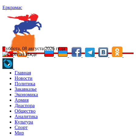
Еркрамас
Суббота, 08 августа 2026 года
Главная
Новости
Политика
Закавказье
Экономика
Армия
Диаспора
Общество
Аналитика
Культура
Спорт
Мир