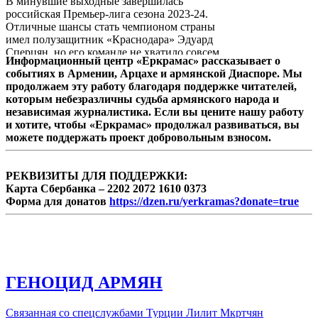
В минувшие выходные завершилась
первенства. Активировать промокоды рпл и
российская Премьер-лига сезона 2023-24.
получить информацию о других выгодных
Отличные шансы стать чемпионом страны
предложениях букмекеров на события
имел полузащитник «Краснодара» Эдуард
российского футбола можно на портале
Сперцян, но его команде не хватило совсем
Metaratings.
Информационный центр «Еркрамас» рассказывает о
немного до завоевания золотых медалей.
событиях в Армении, Арцахе и армянской Диаспоре. Мы
Этим летом полузащитник сборной
продолжаем эту работу благодаря поддержке читателей,
Армении может перейти в один из клубов
которым небезразличны судьба армянского народа и
Европы, и где бы он не оказался, матчи с
независимая журналистика. Если вы цените нашу работу
его участием будут освещаться в
и хотите, чтобы «Еркрамас» продолжал развиваться, вы
букмекерской конторе Olimp. Активировать
можете поддержать проект добровольным взносом.
актуальный промокод олимп бет на фрибет
можно в любое время на сайте «Рейтинг
Букмекер ...
РЕКВИЗИТЫ ДЛЯ ПОДДЕРЖКИ:
Карта Сбербанка – 2202 2072 1610 0373
Форма для донатов
https://dzen.ru/yerkramas?donate=true
ГЕНОЦИД АРМЯН
Связанная со спецслужбами Турции Лилит Мкртчян