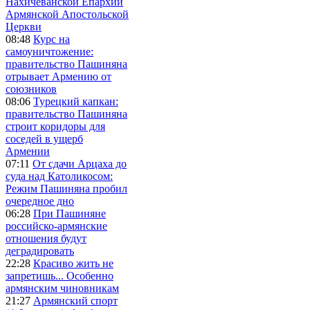
Нахичеванской Епархии
Армянской Апостольской
Церкви
08:48
Курс на
самоуничтожение:
правительство Пашиняна
отрывает Армению от
союзников
08:06
Турецкий капкан:
правительство Пашиняна
строит коридоры для
соседей в ущерб
Армении
07:11
От сдачи Арцаха до
суда над Католикосом:
Режим Пашиняна пробил
очередное дно
06:28
При Пашиняне
российско-армянские
отношения будут
деградировать
22:28
Красиво жить не
запретишь... Особенно
армянским чиновникам
21:27
Армянский спорт