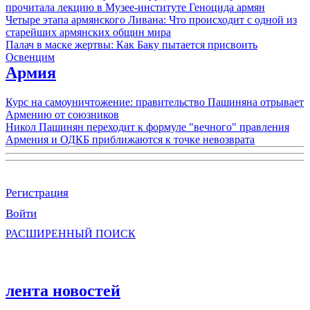
прочитала лекцию в Музее-институте Геноцида армян
Четыре этапа армянского Ливана: Что происходит с одной из
старейших армянских общин мира
Палач в маске жертвы: Как Баку пытается присвоить
Освенцим
Армия
Курс на самоуничтожение: правительство Пашиняна отрывает
Армению от союзников
Никол Пашинян переходит к формуле "вечного" правления
Армения и ОДКБ приближаются к точке невозврата
Регистрация
Войти
РАСШИРЕННЫЙ ПОИСК
лента новостей