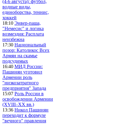
(4-6 августа): футбол,
водные виды,
единоборства, теннис,
хоккей
18:10
Энвер-паша,
"Немесис" и логика
возмездия: Расплата
неизбежна
17:30
Национальный
позор: Католикос Всех
Армян на скамье
подсудимых
16:40
МИД России:
Пашинян уготовил
Армении роль
"низкозатратного
предприятия" Запада
15:07
Роль России в
освобождении Армении
(XVIII–XX вв.)
13:36
Никол Пашинян
переходит к формуле
"вечного" правления