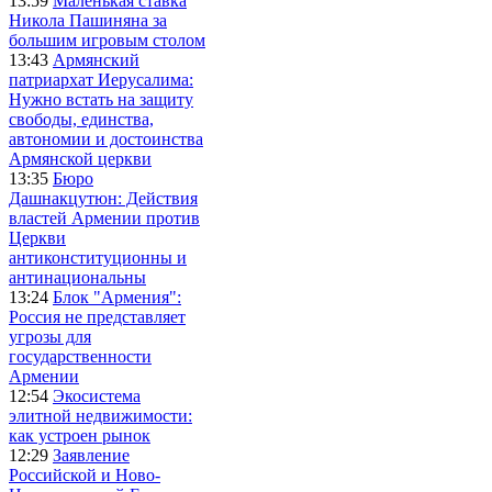
13:59
Маленькая ставка
Никола Пашиняна за
большим игровым столом
13:43
Армянский
патриархат Иерусалима:
Нужно встать на защиту
свободы, единства,
автономии и достоинства
Армянской церкви
13:35
Бюро
Дашнакцутюн: Действия
властей Армении против
Церкви
антиконституционны и
антинациональны
13:24
Блок "Армения":
Россия не представляет
угрозы для
государственности
Армении
12:54
Экосистема
элитной недвижимости:
как устроен рынок
12:29
Заявление
Российской и Ново-