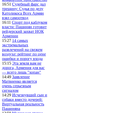
16:51
Судебный фарс дал
трещину: Судья по делу
Католикоса Всех Армян
взял самоотвод
16:11
Спорт под каблуком
власти: Пашинян готовит
рейдерский захват НОК
Армении
15:27
14 самых
экстремальных
развлечений на свежем
воздухе: рейтинг по цене
ошибки и порогу входа
15:15
Эта земля вам не
дорога, Армения для вас
— всего лишь "хопан"
14:49
Заявление
Матвиенко является
очень серьезным
сигналом
14:29
Исчезнувший сын и
собаки вместо дочерей:
Виртуальная реальность
Пашиняна