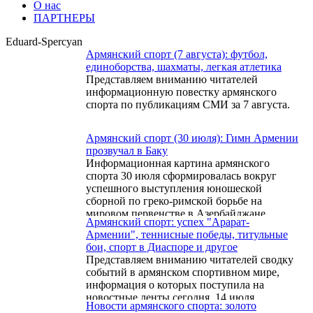
О нас
ПАРТНЕРЫ
Eduard-Spercyan
Армянский спорт (7 августа): футбол,
единоборства, шахматы, легкая атлетика
Представляем вниманию читателей
информационную повестку армянского
спорта по публикациям СМИ за 7 августа.
Армянский спорт (30 июля): Гимн Армении
прозвучал в Баку
Информационная картина армянского
спорта 30 июля сформировалась вокруг
успешного выступления юношеской
сборной по греко-римской борьбе на
мировом первенстве в Азербайджане,
Армянский спорт: успех "Арарат-
кадровых перестановок в руководстве
Армении", теннисные победы, титульные
национального баскетбола, комментариев
бои, спорт в Диаспоре и другое
относительно громкого футбольного
Представляем вниманию читателей сводку
трансфера и промежуточных результатов
событий в армянском спортивном мире,
молодых шахматистов на командном
информация о которых поступила на
чемпионате Европы.
новостные ленты сегодня, 14 июля.
Новости армянского спорта: золото