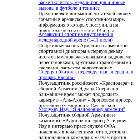
баскетболистов, медали борцов и новые
вызовы в футболе и теннисе
Представляем вниманию читателей сводку
событий в армянском спортивном мире,
информация о которых поступила на
новостные ленты сегодня, 13 июля.
Армянский спорт на внутренней и
международной арене (1–11 июля)
Спортивная жизнь Армении и армянской
спортивной диаспоры в первую декаду
июля ознаменовалась важными кадровыми
перестановками, крупными трансферными
сделками, запуском долгосрочных
Сперцян близок к переходу: шаг вперед или
инфраструктурных проектов, а также
прощай, Европа?
значимыми выступлениями на
Полузащитник российского «Краснодара» и
международной арене.
сборной Армении Эдуард Сперцян в
ближайшее время может продолжить
карьеру в «Аль-Ахли» – бронзовом призере
последнего чемпионата Саудовской
Угочукву Иву: "Я наполовину армянин"
Аравии. По информации главного
Полузащитник сборной Армении и
инсайдера мирового футбола —
казанского «Рубина» нигериец Угочукву
итальянского журналиста Фабрицио
Иву в интервью пресс-службе ФФА
Романо, сделка между клубами практически
поделился впечатлениями от подготовки
завершена, а условия личного контракта
национальной команды к матчам против
уже согласованы.