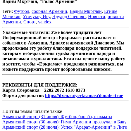
Вадим Мкртчян, "Голос Армении"
Теги:
Футбол
,
сборная Армении
,
Вадим Мкртчян
,
Егише
Меликян
,
Угочукву Иву
,
Эдуард Сперцян
,
Новости
,
новости
Армении
,
Спорт
,
yandex
Уважаемые читатели! Уже более тридцати лет
Информационный центр «Еркрамас» рассказывает о
событиях в Армении, Арцахе и армянской Диаспоре. Мы
продолжаем эту работу благодаря поддержке читателей,
которым небезразличны судьба армянского народа и
независимая журналистика. Если вы цените нашу работу
и хотите, чтобы «Еркрамас» продолжал развиваться, вы
можете поддержать проект добровольным взносом.
РЕКВИЗИТЫ ДЛЯ ПОДДЕРЖКИ:
Карта Сбербанка – 2202 2072 1610 0373
Форма для донатов
https://dzen.ru/yerkramas?donate=true
По этим темам читайте также
Армянский спорт (31 июля): Футбол, борьба, шахматы
Армянский спорт (30 июля): Гимн Армении прозвучал в Баку
Армянский спорт (28 июля): Успех "Арарат-Армении" в Лиге