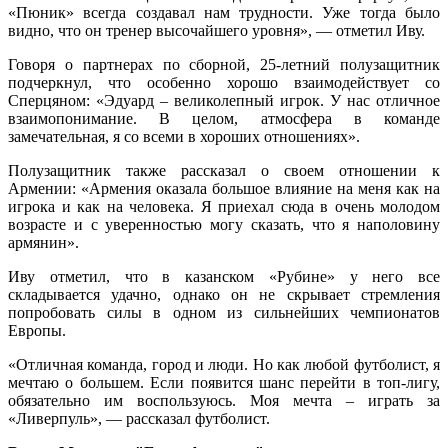
«Пюник» всегда создавал нам трудности. Уже тогда было
видно, что он тренер высочайшего уровня», — отметил Иву.
Говоря о партнерах по сборной, 25-летний полузащитник
подчеркнул, что особенно хорошо взаимодействует со
Сперцяном: «Эдуард – великолепный игрок. У нас отличное
взаимопонимание. В целом, атмосфера в команде
замечательная, я со всеми в хороших отношениях».
Полузащитник также рассказал о своем отношении к
Армении: «Армения оказала большое влияние на меня как на
игрока и как на человека. Я приехал сюда в очень молодом
возрасте и с уверенностью могу сказать, что я наполовину
армянин».
Иву отметил, что в казанском «Рубине» у него все
складывается удачно, однако он не скрывает стремления
попробовать силы в одном из сильнейших чемпионатов
Европы.
«Отличная команда, город и люди. Но как любой футболист, я
мечтаю о большем. Если появится шанс перейти в топ-лигу,
обязательно им воспользуюсь. Моя мечта – играть за
«Ливерпуль», — рассказал футболист.