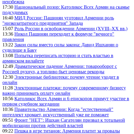
неизбежна
17:30
Национальный позор: Католикос Всех Армян на скамье
подсудимых
16:40
МИД России: Пашинян уготовил Армении роль
"низкозатратного предприятия" Запада
15:07
Роль России в освобождении Армении (XVIII–XX вв.)
13:36
Никол Пашинян переходит к формуле "вечного"
правления
13:22
Закон силы вместо силы закона: Давид Ишханян о
судилище в Баку
13:08
Попытка переписать историю и стать властью в
армянском вилайете
12:49
Драматическое падение Армении: товарооборот с
Россией рухнул, а топливо бьет ценовые рекорды
12:30
Электронные библиотеки: почему чтение уходит в
онлайн
11:28
Электронные платежи: почему современному бизнесу
важно принимать оплату онлайн
10:56
Католикос Всех Армян и 6 епископов примут участие в
первом судебном заседании
10:36
Правительство Армении: Когда "естественный"
интеллект хромает, искусственный уже не поможет
09:51
Фронт "НЕТ": Ишхан Сагателян призвал к тотальной
мобилизации против действий властей
09:22
Пешка в игре титанов: Армения платит за провалы