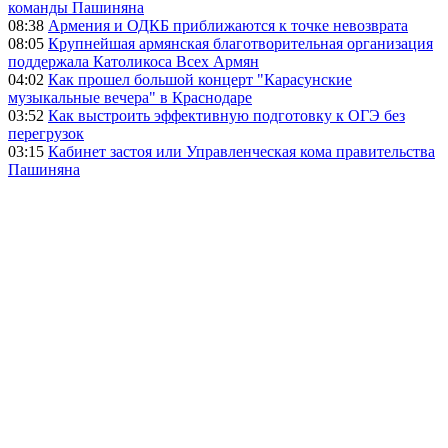
команды Пашиняна
08:38
Армения и ОДКБ приближаются к точке невозврата
08:05
Крупнейшая армянская благотворительная организация
поддержала Католикоса Всех Армян
04:02
Как прошел большой концерт "Карасунские
музыкальные вечера" в Краснодаре
03:52
Как выстроить эффективную подготовку к ОГЭ без
перегрузок
03:15
Кабинет застоя или Управленческая кома правительства
Пашиняна