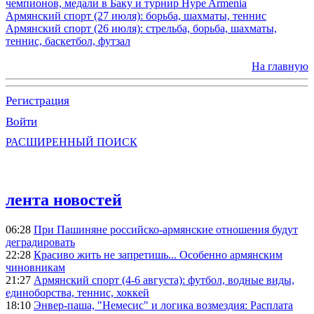
чемпионов, медали в Баку и турнир Hype Armenia
Армянский спорт (27 июля): борьба, шахматы, теннис
Армянский спорт (26 июля): стрельба, борьба, шахматы,
теннис, баскетбол, футзал
На главную
Регистрация
Войти
РАСШИРЕННЫЙ ПОИСК
лента новостей
06:28
При Пашиняне российско-армянские отношения будут
деградировать
22:28
Красиво жить не запретишь... Особенно армянским
чиновникам
21:27
Армянский спорт (4-6 августа): футбол, водные виды,
единоборства, теннис, хоккей
18:10
Энвер-паша, "Немесис" и логика возмездия: Расплата