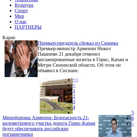
Культура
Спорт
Мир
О нас
ПАРТНЕРЫ
Kapan
Премьер-предатель сбежал из Сюника
Премьер-министр Армении Никол
Пашинян 21 декабря отменил
запланированные визиты в Горис, Капан и
Мегри Сюникской области. Об этом он
объявил в Сисиане.
<<
<
1
2
3
4
5
Минобороны Армении: Безопасность 21-
6
километрового участка дороги Горис-Капан
>
будут обеспечивать российские
пограничники