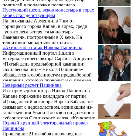
подписей в поддержку последнего.
Пустующий шесть веков монастырь в горах
вновь стал действующим
На юго-западе Армении, в 7 км от
горняцкого города Капан, в горах, среди
густого леса затерялся монастырь
Ваанаванк, построенный в X веке. На
территории монастыря находится
«Ахиллесова пята» Никола Пашиняна
усыпальница правителей средневекового
Информационный портал 1in.am в
армянского государства - Сюникского
материале своего автора Саргиса Арцруни
царства. К сожалению, в 1407 году в этих
«Пятый день предвыборной кампании:
местах произошло сильное землетрясение, в
«ахиллесова пята» Никола Пашиняна»
результате которого монастырские
обращается к особенностям предвыборной
сооружения были разрушены, а
кампании, которую проводит и.о. премьер-
монастырская братия ушла. С тех пор в
Неверный расчет Пашиняна
министра Армении для блока «Мой Шаг»,
осиротевшем Ваанаванке не проводилось
И.о. премьер-министра Никол Пашинян в
отмечая ее противоречивость и отсутствие
служб, и только с 1 апреля 2017 года ...
Капане поражение кандидата от партии
рациональных программ. Предлагаем
«Гражданский договор» Нарека Бабаяна не
вниманию читателей фрагмент этой статьи.
связывает с недовольством, возникшим из-
за назначения Унана Погосяна на должность
губернатора Сюникского марза. «Конкретно
Первый крупный электоральный провал
в этом случае я исключаю, потому что мы,
Пашиняна
естественно, по опросам знали ситуацию,
Прошедшие 21 октября внеочередные
наоборот – во второй части недавней