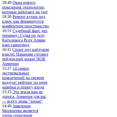
18:49
Окна нового
поколения: технологии,
которые работают на уют
18:30
Ремонт кухни под
ключ: как формируется
комфортное пространство
16:51
Судебный фарс дал
трещину: Судья по делу
Католикоса Всех Армян
взял самоотвод
16:11
Спорт под каблуком
власти: Пашинян готовит
рейдерский захват НОК
Армении
15:27
14 самых
экстремальных
развлечений на свежем
воздухе: рейтинг по цене
ошибки и порогу входа
15:15
Эта земля вам не
дорога, Армения для вас
— всего лишь "хопан"
14:49
Заявление
Матвиенко является
очень серьезным