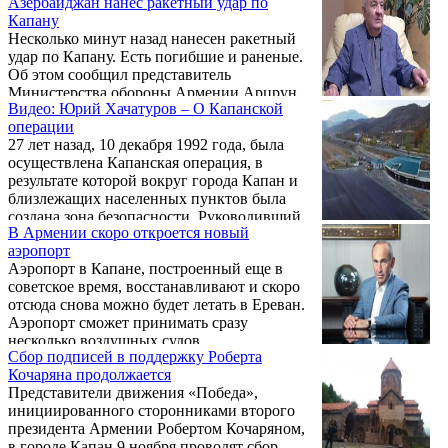
Азербайджан нанес ракетный удар по
Ованнисян.
Капану
Несколько минут назад нанесен ракетный
удар по Капану. Есть погибшие и раненые.
Об этом сообщил представитель
Министерства обороны Армении Арцрун
Видео: Юрий Хачатуров – О Капанской
Ованисян на своей странице в Facebook.
операции
Ракетный удар нанесен за считанные
27 лет назад, 10 декабря 1992 года, была
минуты до объявленного с полудня 10
осуществлена Капанская операция, в
октября гуманитарного перемирия в зоне
результате которой вокруг города Капан и
карабахского конфликта.Новости Армении
близлежащих населенных пунктов была
- NEWS.am
создана зона безопасности. Руководивший
В Армении скоро откроется новый
Капанской операцией генерал-полковник
аэропорт
Юрий Хачатуров рассказал о целях, ходе
Аэропорт в Капане, построенный еще в
операции и участвовавших в ней героях. .
советское время, восстанавливают и скоро
отсюда снова можно будет летать в Ереван.
Аэропорт сможет принимать сразу
несколько воздушных судов.
Сбор подписей в поддержку Роберта
Кочаряна продолжается
Представители движения «Победа»,
инициированного сторонниками второго
президента Армении Робертом Кочаряном,
в городе Капан 9 ноября проводят сбор