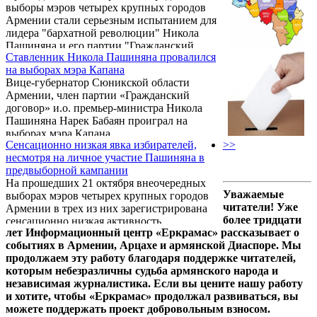
выборы мэров четырех крупных городов
агиткампании рейтинг нашего кандидата
Армении стали серьезным испытанием для
зафиксировал серьезный рост, но, к
лидера "бархатной революции" Никола
сожалению, мы до конца не успели», –
Пашиняна и его партии "Гражданский
сегодня в беседе с журналистами сказал ...
Ставленник Никола Пашиняна провалился
договор". Испытанием, которое они не
на выборах мэра Капана
выдержали.
Вице-губернатор Сюникской области
Армении, член партии «Гражданский
договор» и.о. премьер-министра Никола
Пашиняна Нарек Бабаян проиграл на
выборах мэра Капана.
Сенсационно низкая явка избирателей,
>>
несмотря на личное участие Пашиняна в
предвыборной кампании
На прошедших 21 октября внеочередных
Уважаемые
выборах мэров четырех крупных городов
читатели! Уже
Армении в трех из них зарегистрирована
более тридцати
сенсационно низкая активность
лет Информационный центр «Еркрамас» рассказывает о
избирателей. Несмотря на то, что
событиях в Армении, Арцахе и армянской Диаспоре. Мы
и.о.премьер-министра Армении Никол
продолжаем эту работу благодаря поддержке читателей,
Пашинян активно поддерживал личным
которым небезразличны судьба армянского народа и
участием в предвыборных митингах своих
независимая журналистика. Если вы цените нашу работу
ставленников в Эчмиадзине и Армавире,
и хотите, чтобы «Еркрамас» продолжал развиваться, вы
говоря о необходимости довести до конца
можете поддержать проект добровольным взносом.
дело «бархатной революции», в обоих