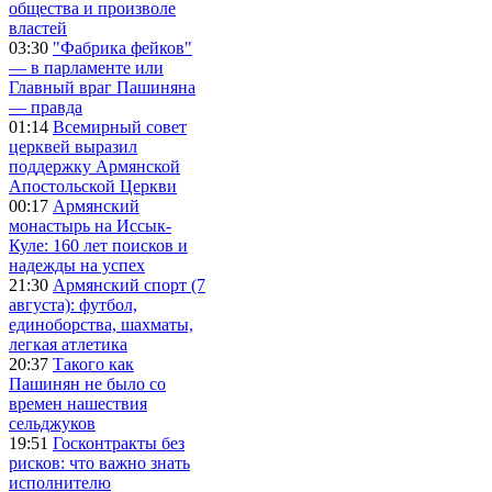
общества и произволе
властей
03:30
"Фабрика фейков"
— в парламенте или
Главный враг Пашиняна
— правда
01:14
Всемирный совет
церквей выразил
поддержку Армянской
Апостольской Церкви
00:17
Армянский
монастырь на Иссык-
Куле: 160 лет поисков и
надежды на успех
21:30
Армянский спорт (7
августа): футбол,
единоборства, шахматы,
легкая атлетика
20:37
Такого как
Пашинян не было со
времен нашествия
сельджуков
19:51
Госконтракты без
рисков: что важно знать
исполнителю