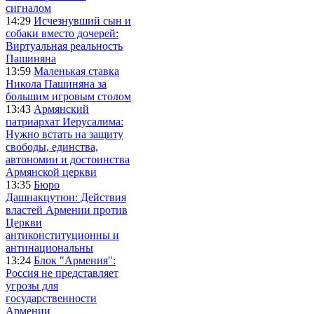
сигналом
14:29
Исчезнувший сын и
собаки вместо дочерей:
Виртуальная реальность
Пашиняна
13:59
Маленькая ставка
Никола Пашиняна за
большим игровым столом
13:43
Армянский
патриархат Иерусалима:
Нужно встать на защиту
свободы, единства,
автономии и достоинства
Армянской церкви
13:35
Бюро
Дашнакцутюн: Действия
властей Армении против
Церкви
антиконституционны и
антинациональны
13:24
Блок "Армения":
Россия не представляет
угрозы для
государственности
Армении