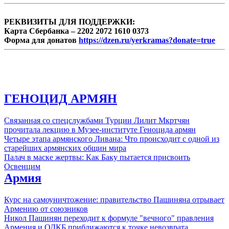
указанных городах отмечена крайне низкая
активность избирателей.
РЕКВИЗИТЫ ДЛЯ ПОДДЕРЖКИ:
Карта Сбербанка – 2202 2072 1610 0373
Форма для донатов
https://dzen.ru/yerkramas?donate=true
ГЕНОЦИД АРМЯН
Связанная со спецслужбами Турции Лилит Мкртчян
прочитала лекцию в Музее-институте Геноцида армян
Четыре этапа армянского Ливана: Что происходит с одной из
старейших армянских общин мира
Палач в маске жертвы: Как Баку пытается присвоить
Освенцим
Армия
Курс на самоуничтожение: правительство Пашиняна отрывает
Армению от союзников
Никол Пашинян переходит к формуле "вечного" правления
Армения и ОДКБ приближаются к точке невозврата