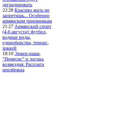
деградировать
22:28
Красиво жить не
запретишь... Особенно
армянским чиновникам
21:27
Армянский спорт
(4-6 августа): футбол,
водные виды,
единоборства, теннис,
хоккей
18:10
Энвер-паша,
"Немесис" и логика
возмездия: Расплата
неизбежна