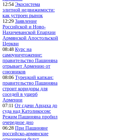
12:54
Экосистема
элитной недвижимости:
как устроен рынок
12:29
Заявление
Российской и Ново-
Нахичеванской Епархии
Армянской Апостольской
Церкви
08:48
Курс на
самоуничтожение:
правительство Пашиняна
отрывает Армению от
союзников
08:06
Турецкий капкан:
правительство Пашиняна
строит коридоры для
соседей в ущерб
Армении
07:11
От сдачи Арцаха до
суда над Католикосом:
Режим Пашиняна пробил
очередное дно
06:28
При Пашиняне
российско-армянские
отношения будут