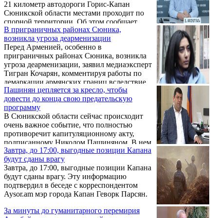
21 километр автодороги Горис-Капан
Сюникской области местами проходит по
спорной территории. Об этом сообщает
В приграничных районах Сюника,
пресс-служба Минобороны Армении.
возникла угроза деарменизации
Перед Арменией, особенно в
приграничных районах Сюника, возникла
угроза деарменизации, заявил медиаэксперт
Тигран Кочарян, комментируя работы по
демаркации армянских границ вследствие
Пашинян цепляется за кресло, чтобы
соглашения по Арцаху по 9 ноября.
довести до конца свою предательскую
программу
В Сюникской области сейчас происходит
очень важное событие, что полностью
противоречит капитуляционному акту,
подписанному Николом Пашиняном. В нем
Завтра, до 17:00, выгодные позиции Капана
нет ни слова, связанного с Капаном или
будут сданы врагу
другими территориями Сюникской области.
Завтра, до 17:00, выгодные позиции Капана
Об этом заявила на Марше достоинства с
будут сданы врагу. Эту информацию
требованием об отставке премьер-министра
подтвердил в беседе с корреспондентом
Армении Никола Пашиняна 17 декабря
Aysor.am мэр города Капан Геворк Парсян.
бывший вице-спикер, экс-министр
юстиции РА, глава ОО «Правовое
За минуты до гуманитарного перемирия
образование и контроль» Арпине