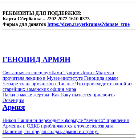
РЕКВИЗИТЫ ДЛЯ ПОДДЕРЖКИ:
Карта Сбербанка – 2202 2072 1610 0373
Форма для донатов
https://dzen.ru/yerkramas?donate=true
ГЕНОЦИД АРМЯН
Связанная со спецслужбами Турции Лилит Мкртчян
прочитала лекцию в Музее-институте Геноцида армян
Четыре этапа армянского Ливана: Что происходит с одной из
старейших армянских общин мира
Палач в маске жертвы: Как Баку пытается присвоить
Освенцим
Армия
Никол Пашинян переходит к формуле "вечного" правления
Армения и ОДКБ приближаются к точке невозврата
Пашинян, ты предал солдат, армию и страну!