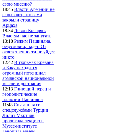
свою миссию?
18:45
Власти Армении не
скрывают, что сами
закрыли страницу
Арцаха
18:34
Левон Кочарян:
Властям нас не запугать
13:18
Режим Пашиняна,
безусловно, падёт. От
ответственности не уйдет
никто
12:42
В тюрьмах Еревана
и Баку находится
огромный потенциал
армянской национальной
мысли и достояния
12:13
Гниющий перец и
геополитические
иллюзии Пашиняна
11:48
Связанная со
спецслужбами Турции
Лилит Мкртчян
прочитала лекцию в
Музее-институте
Геноцида армян