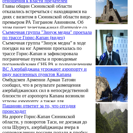
отношения к власти предателей
либо инцидент.
Главы общин Сюникской области
отказались встречаться с находящимся на
днях с визитом в Сюникской области вице-
премьером РА Тиграном Авиняном. Об
этом пишет телеграм-канал @armvoice со
Съемочная группа "Зинуж медиа" проехала
ссылкой на свои источники. «Они заявили,
по трассе Горис-Капан (видео)
что не хотят иметь никакого отношения к
Съемочная группа “Зинуж медиа” в ходе
власти предателей и у них нет никаких
поездки на юг Армении проехалась по
ожиданий. Никто из крупных общин
трассе Горис-Капан и зафиксировала
Капан, Горис, Каджаран, Мегри, Сисиан,
пограничные пункты и проводимые
Тех и Татев не принял приглашение
погранвойсками СНБ РА и подразделениям
встретиться с Авиняном, «послав его
ВС Азербайджана угрожают аэропорту и
миротворческого контингента РФ на
подальше»», — пишет тг-канал.
ряду населенных пунктов Капана
данном участке меры безопасности.
Омбудсмен Армении Арман Татоян
сообщил, что в результате размещения
азербайджанских сил в непосредственной
близости от аэропорта Капана возникли
угрозы аэропорту, а также для
Пашинян ответит за то, что сегодня
передвижения по межгосударственной
происходит
дороге Капан-Ереван (М2) и ряда
На дороге Горис-Капан Сюникской
населенных районов Капана. Об этом он
области, у поворотов Таси, не доезжая до
написал у себя на странице в Facebook,
села Шурнух, азербайджанцы вчера в
сообщает Newsarmenia.am.
сопровождении россиян попали в пробку.