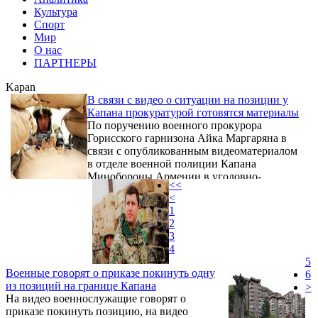
Культура
Спорт
Мир
О нас
ПАРТНЕРЫ
Kapan
В связи с видео о ситуации на позиции у
Капана прокуратурой готовятся материалы
По поручению военного прокурора
Горисского гарнизона Айка Маргаряна в
связи с опубликованным видеоматериалом
в отделе военной полиции Капана
Минобороны Армении в уголовно-
<<
процессуальном порядке готовятся
<
материалы для проверки условий службы,
1
обстоятельств организации, наличия в них
2
явно преступного подхода и следовательно
3
с целью решения процесса. Как сообщает
4
Новости Армении - NEWS.am, об этом на
5
своей странице в Facebook написал
Военные говорят о приказе покинуть одну
6
советник генпрокурора Армении Гор
из позиций на границе Капана
>
Абрамян.
На видео военнослужащие говорят о
приказе покинуть позицию, на видео