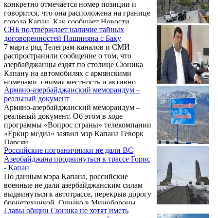
конкретно отмечается номер позиции и
говорится, что она расположена на границе
города Капан. Как сообщает Новости
СНБ подтверждает наличие тайных
Армении - NEWS.am, об этом на своей
договоренностей Пашиняна с Баку
странице в Facebook написал руководитель
7 марта ряд Телеграм-каналов и СМИ
аналитического центра «Энакет» Тигран
распространили сообщение о том, что
Абрамян.
азербайджанцы ездят по столице Сюника
Капану на автомобилях c армянскими
номерами, снимая местность и активно
Армяно-азербайджанский меморандум –
комментируя свои действия. Возможные
реальный документ
сомнения в достоверности этой, казалось
Армяно-азербайджанский меморандум –
бы, невероятной информации полностью
реальный документ. Об этом в ходе
развеяла приложенная видеозапись
программы «Вопрос страны» телекомпании
длительностью около 9 минут. Вскоре
«Еркир медиа» заявил мэр Капана Геворк
подлинность видеозаписи подтвердила
Парсян.
Служба нацбезопасности РА.
Российские пограничники не дали ВС
Азербайджана продвинуться к трассе Горис
- Капан
По данным мэра Капана, российские
военные не дали азербайджанским силам
выдвинуться к автотрассе, перекрыв дорогу
бронетехникой. Однако в Минобороны
Главы общин Сюника не хотят иметь
Армении отрицают, что имел место какой-