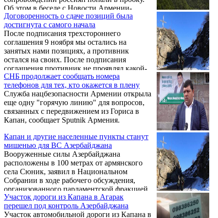
Об этом в беседе с Новости Армении-
Договоренность о сдаче позиций была
NEWS.am сообщил заместитель мэра Гориса
достигнута с самого начала
Менуа Овсепян.
После подписания трехстороннего
соглашения 9 ноября мы остались на
занятых нами позициях, а противник
остался на своих. После подписания
соглашения противник не проявлял какой-
СНБ продолжает сообщать номера
либо агрессии, и казалось, что он чего-то
телефонов для тех, кто окажется в плену
ждет. Об этом в Национальном Собрании в
Служба нацбезопасности Армении открыла
ходе рабочего обсуждения,
еще одну "горячую линию" для вопросов,
организованного парламентской фракцией
связанных с передвижением из Гориса в
партии "Процветающая Армения",
Капан, сообщает Sputnik Армения.
представляя сложившуюся в регионе
ситуацию, заявил 25 декабря глава
Капан и другие населенные пункты станут
укрупненной общины Капан Сюникской
мишенью для ВС Азербайджана
области Армении Геворг Парсян.
Вооруженные силы Азербайджана
расположены в 100 метрах от армянского
села Сюник, заявил в Национальном
Собрании в ходе рабочего обсуждения,
организованного парламентской фракцией
Участок дороги из Капана в Агарак
партии "Процветающая Армения", глава
перешел под контроль Азербайджана
общины Капан Геворг Парсян, сообщает
Участок автомобильной дороги из Капана в
News.am.